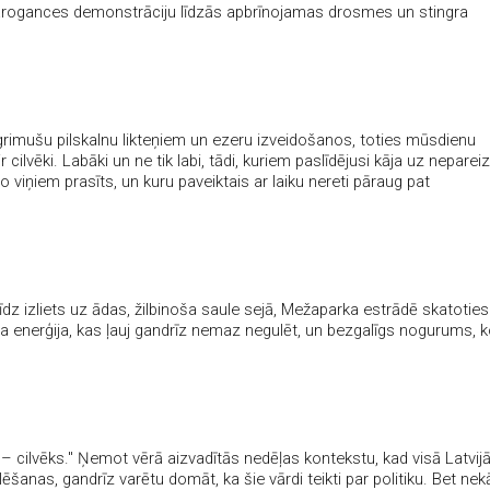
 arogances demonstrāciju līdzās apbrīnojamas drosmes un stingra
nogrimušu pilskalnu likteņiem un ezeru izveidošanos, toties mūsdienu
cilvēki. Labāki un ne tik labi, tādi, kuriem paslīdējusi kāja uz neparei
no viņiem prasīts, un kuru paveiktais ar laiku nereti pāraug pat
īdz izliets uz ādas, žilbinoša saule sejā, Mežaparka estrādē skatoties
ma enerģija, kas ļauj gandrīz nemaz negulēt, un bezgalīgs nogurums, 
ais – cilvēks." Ņemot vērā aizvadītās nedēļas kontekstu, kad visā Latvijā
šanas, gandrīz varētu domāt, ka šie vārdi teikti par politiku. Bet nek