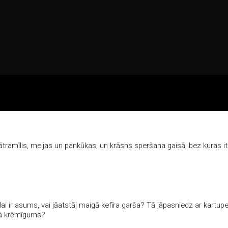
eātramīlis, meijas un pankūkas, un krāsns speršana gaisā, bez kuras it
, lai ir asums, vai jāatstāj maigā kefīra garša? Tā jāpasniedz ar kartup
abā krēmīgums?