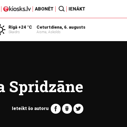
ABONĒT
IENĀKT
Rīgā +24 °C
Ceturtdiena, 6. augusts
Skaidrs
Aisma, Askolds
 Spridzāne
Ieteikt šo autoru