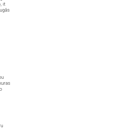
 it
augās
bu
kuras
to
ru