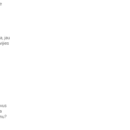
e
a, jau
ijies
avus
a
enu?