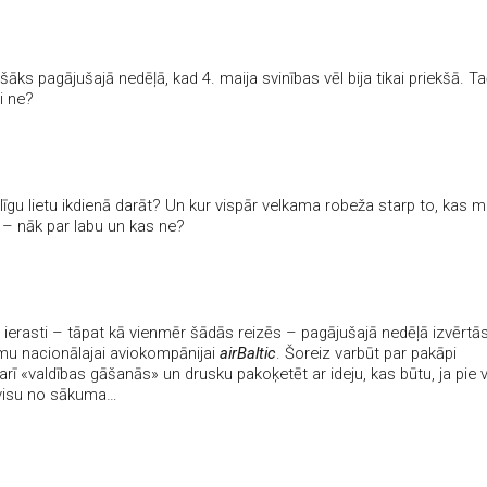
ošāks pagājušajā nedēļā, kad 4. maija svinības vēl bija tikai priekšā. T
i ne?
īgu lietu ikdienā darāt? Un kur vispār velkama robeža starp to, kas
 – nāk par labu un kas ne?
 ierasti – tāpat kā vienmēr šādās reizēs – pagājušajā nedēļā izvērtā
umu nacionālajai aviokompānijai
airBaltic
. Šoreiz varbūt par pakāpi
arī «valdības gāšanās» un drusku pakoķetēt ar ideju, kas būtu, ja pie 
visu no sākuma…