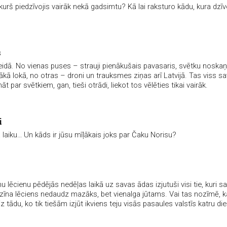
kurš piedzīvojis vairāk nekā gadsimtu? Kā lai raksturo kādu, kura dzīv
s
idā. No vienas puses – strauji pienākušais pavasaris, svētku noskaņ
kā lokā, no otras – droni un trauksmes ziņas arī Latvijā. Tas viss sav
āt par svētkiem, gan, tieši otrādi, liekot tos vēlēties tikai vairāk.
i
laiku… Un kāds ir jūsu mīļākais joks par Čaku Norisu?
nu lēcienu pēdējās nedēļas laikā uz savas ādas izjutuši visi tie, kuri s
enzīna lēciens nedaudz mazāks, bet vienalga jūtams. Vai tas nozīmē, k
z tādu, ko tik tiešām izjūt ikviens teju visās pasaules valstīs katru di