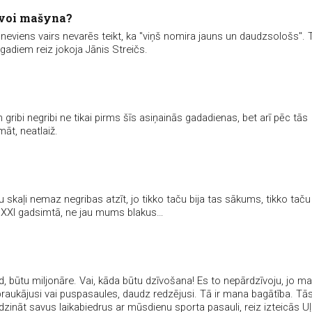
 voi mašyna?
neviens vairs nevarēs teikt, ka "viņš nomira jauns un daudzsološs". 
gadiem reiz jokoja Jānis Streičs.
gribi negribi ne tikai pirms šīs asiņainās gadadienas, bet arī pēc tās
māt, neatlaiž.
 skaļi nemaz negribas atzīt, jo tikko taču bija tas sākums, tikko taču
au XXI gadsimtā, ne jau mums blakus…
gad, būtu miljonāre. Vai, kāda būtu dzīvošana! Es to nepārdzīvoju, jo ma
raukājusi vai puspasaules, daudz redzējusi. Tā ir mana bagātība. Tā
īdzināt savus laikabiedrus ar mūsdienu sporta pasauli, reiz izteicās U