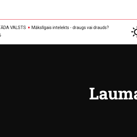
, TĀDA VALSTS
Mākslīgais intelekts - draugs vai drauds?
6
Lauma