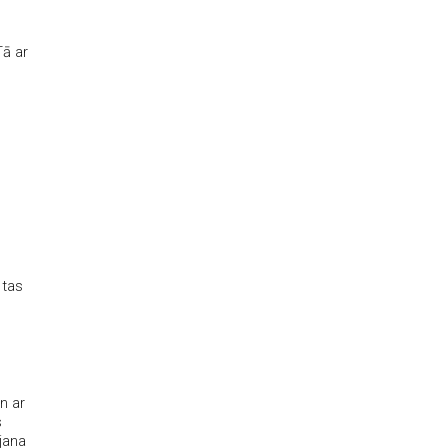
Tā ar
 tas
n ar
s
ļjana