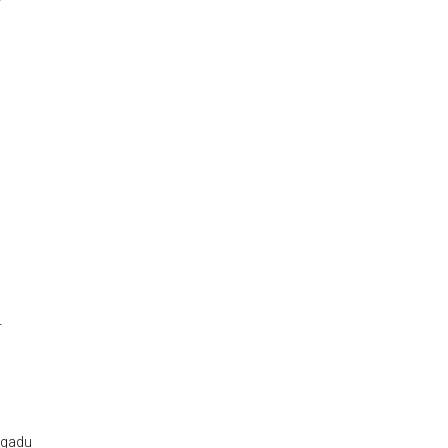
–
u gadu