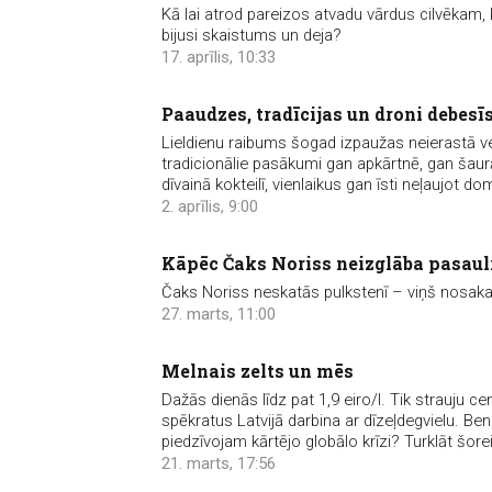
Kā lai atrod pareizos atvadu vārdus cilvēkam, 
bijusi skaistums un deja?
17. aprīlis, 10:33
Paaudzes, tradīcijas un droni debesī
Lieldienu raibums šogad izpaužas neierastā ve
tradicionālie pasākumi gan apkārtnē, gan šaurā
dīvainā kokteilī, vienlaikus gan īsti neļaujot dom
2. aprīlis, 9:00
Kāpēc Čaks Noriss neizglāba pasaul
Čaks Noriss neskatās pulkstenī – viņš nosaka 
27. marts, 11:00
Melnais zelts un mēs
Dažās dienās līdz pat 1,9 eiro/l. Tik strauju ce
spēkratus Latvijā darbina ar dīzeļdegvielu. B
piedzīvojam kārtējo globālo krīzi? Turklāt šorei
21. marts, 17:56