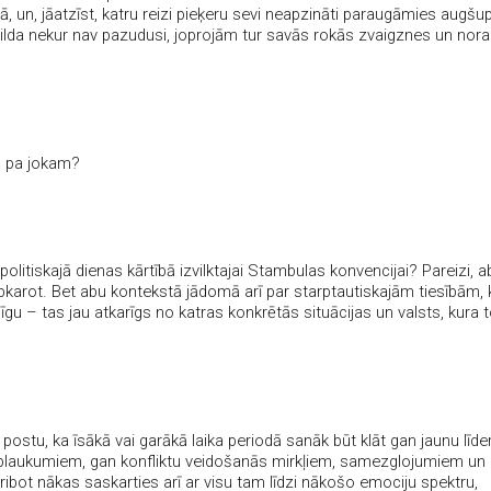
, un, jāatzīst, katru reizi pieķeru sevi neapzināti paraugāmies augšup,
a Milda nekur nav pazudusi, joprojām tur savās rokās zvaigznes un nor
Un pa jokam?
 politiskajā dienas kārtībā izvilktajai Stambulas konvencijai? Pareizi, a
pkarot. Bet abu kontekstā jādomā arī par starptautiskajām tiesībām, 
īgu – tas jau atkarīgs no katras konkrētās situācijas un valsts, kura 
ostu, ka īsākā vai garākā laika periodā sanāk būt klāt gan jaunu līde
plaukumiem, gan konfliktu veidošanās mirkļiem, samezglojumiem un
ibot nākas saskarties arī ar visu tam līdzi nākošo emociju spektru,