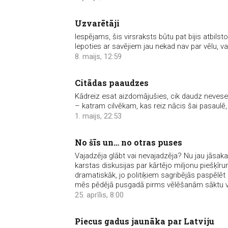
Uzvarētāji
Iespējams, šis virsraksts būtu pat bijis atbilst
lepoties ar savējiem jau nekad nav par vēlu, va
8. maijs, 12:59
Citādas paaudzes
Kādreiz esat aizdomājušies, cik daudz nevesel
– katram cilvēkam, kas reiz nācis šai pasaulē,
1. maijs, 22:53
No šīs un… no otras puses
Vajadzēja glābt vai nevajadzēja? Nu jau jāsaka
karstas diskusijas par kārtējo miljonu piešķīr
dramatiskāk, jo politiķiem sagribējās paspēlēt 
mēs pēdējā pusgadā pirms vēlēšanām sāktu 
25. aprīlis, 8:00
Piecus gadus jaunāka par Latviju