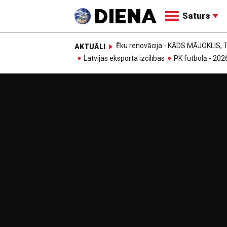
Saturs
Ēku renovācija - KĀDS MĀJOKLIS
AKTUĀLI
Latvijas eksporta izcilības
PK futbolā - 202