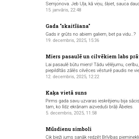
Semjonova. Jeb Uļa, kā viņu, šķiet, sauca dau
15. janvāris, 22:48
Gada "skaitīšana"
Gads ir grūts no abiem galiem, bet pa vidu…?
19. decembris, 2025, 15:36
Miers pasaulē un cilvēkiem labs prā
Lai pasaulē būtu miers! Tādu vēlējumu, cerību, ja
piepildītās zālēs cilvēces vēsturē paudis ne vie
12. decembris, 2025, 12:22
Kaķa vietā suns
Pirms gada savu uzvaras ieskrējienu bija sāci
tam, ko līdz ekrānam aizveduši brāļi Ābeles.
5. decembris, 2025, 11:58
Mūsdienu simboli
Cik bieži jums sanāk redzēt Brīvības pieminekli