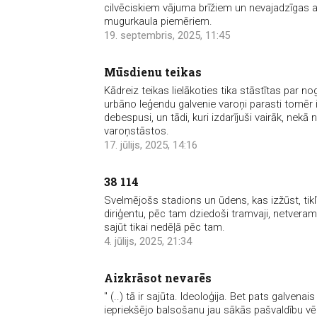
cilvēciskiem vājuma brīžiem un nevajadzīgas
mugurkaula piemēriem.
19. septembris, 2025, 11:45
Mūsdienu teikas
Kādreiz teikas lielākoties tika stāstītas par 
urbāno leģendu galvenie varoņi parasti tomēr ir 
debespusi, un tādi, kuri izdarījuši vairāk, nekā 
varoņstāstos.
17. jūlijs, 2025, 14:16
38 114
Svelmējošs stadions un ūdens, kas izžūst, tikl
diriģentu, pēc tam dziedoši tramvaji, netvera
sajūt tikai nedēļā pēc tam.
4. jūlijs, 2025, 21:34
Aizkrāsot nevarēs
" (..) tā ir sajūta. Ideoloģija. Bet pats galven
iepriekšējo balsošanu jau sākās pašvaldību vēlē