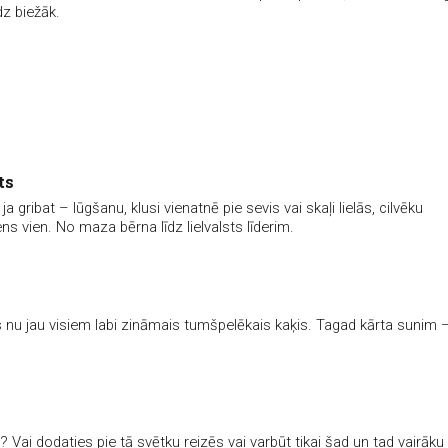
dz biežāk.
ts
 gribat – lūgšanu, klusi vienatnē pie sevis vai skaļi lielās, cilvēku
ns vien. No maza bērna līdz lielvalsts līderim.
s nu jau visiem labi zināmais tumšpelēkais kaķis. Tagad kārta sunim 
? Vai dodaties pie tā svētku reizēs vai varbūt tikai šad un tad vairāk