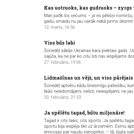
Kas uotruoks, kas gudruoks – zyrgs
Man patīk šis vecums – ja es pēkšņi nomiršu, 
gaišu smaidu nu jau vairāk nekā pirms desmit 
12. marts, 16:56
Viss būs labi
Šonedēļ sākās Ukrainas kara piektais gads. Un 
sajūta, ka ne par ko citu īsti nav iespējams do
27. februāris, 19:06
Lidmašīnas un vējš, un viss pārējais
Šonedēļ aptvēru kādu briesmīgu patiesību, kuru
likās neiedomājami, neīsti, neiespējami, ne j
20. februāris, 21:53
Ja spēlētu tagad, būtu miljonāre!
Tagad ir cits laiks, cits sports. Ja spēlētu ta
sportu bija iespēja tikt uz ārzemēm. Esmu apb
emocijas par naudu nenopirksi, – tā, lūgta sal