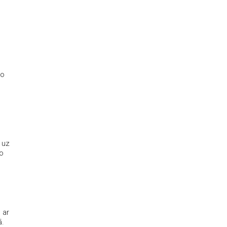
zo
 uz
ko
 ar
ā.