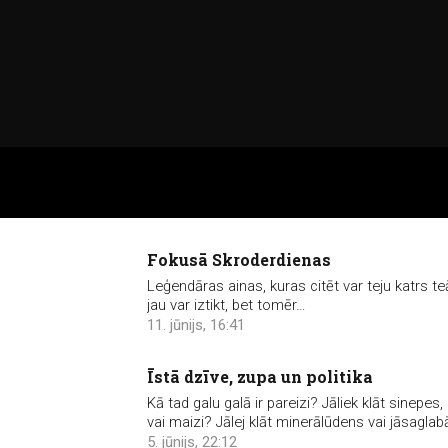
Fokusā Skroderdienas
Leģendāras ainas, kuras citēt var teju katrs t
jau var iztikt, bet tomēr…
11. jūnijs, 16:41
Īstā dzīve, zupa un politika
Kā tad galu galā ir pareizi? Jāliek klāt sinepes
vai maizi? Jālej klāt minerālūdens vai jāsagl
5. jūnijs, 22:12