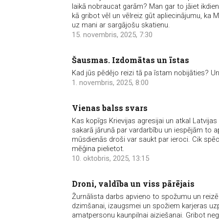
laikā nobraucat garām? Man gar to jāiet ikdienā
kā gribot vēl un vēlreiz gūt apliecinājumu, k
uz mani ar sargājošu skatienu.
15. novembris, 2025, 7:30
Šausmas. Izdomātas un īstas
Kad jūs pēdējo reizi tā pa īstam nobijāties? 
1. novembris, 2025, 8:00
Vienas balss svars
Kas kopīgs Krievijas agresijai un atkal Latvijas
sakarā jārunā par vardarbību un iespējām to a
mūsdienās droši var saukt par ieroci. Cik spēc
mēģina pielietot.
10. oktobris, 2025, 13:15
Droni, valdība un viss pārējais
Žurnālista darbs apvieno to spožumu un reizē p
dzimšanai, izaugsmei un spožiem karjeras uz
amatpersonu kaunpilnai aiziešanai. Gribot negr