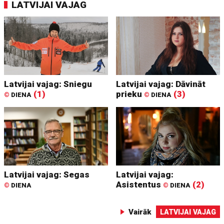
LATVIJAI VAJAG
Latvijai vajag: Sniegu
Latvijai vajag: Dāvināt
(1)
prieku
(3)
©
DIENA
©
DIENA
Latvijai vajag: Segas
Latvijai vajag:
Asistentus
(2)
©
DIENA
©
DIENA
Vairāk
LATVIJAI VAJAG