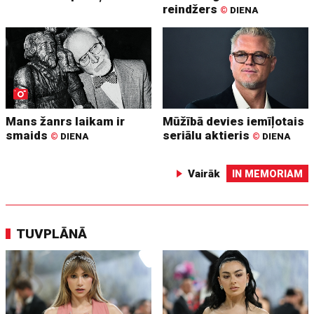
reindžers
©
DIENA
Mans žanrs laikam ir
Mūžībā devies iemīļotais
smaids
seriālu aktieris
©
DIENA
©
DIENA
Vairāk
IN MEMORIAM
TUVPLĀNĀ