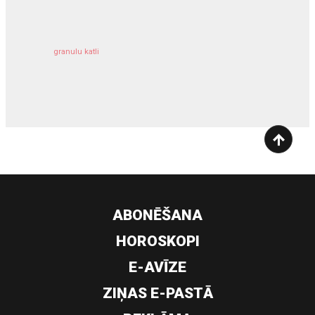
granulu katli
siltumsūknis
ABONĒŠANA
HOROSKOPI
E-AVĪZE
ZIŅAS E-PASTĀ