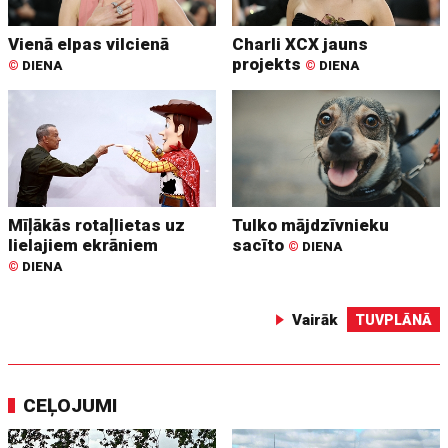
Vienā elpas vilcienā
Charli XCX jauns
projekts
©
DIENA
©
DIENA
Mīļākās rotaļlietas uz
Tulko mājdzīvnieku
lielajiem ekrāniem
sacīto
©
DIENA
©
DIENA
Vairāk
TUVPLĀNĀ
CEĻOJUMI