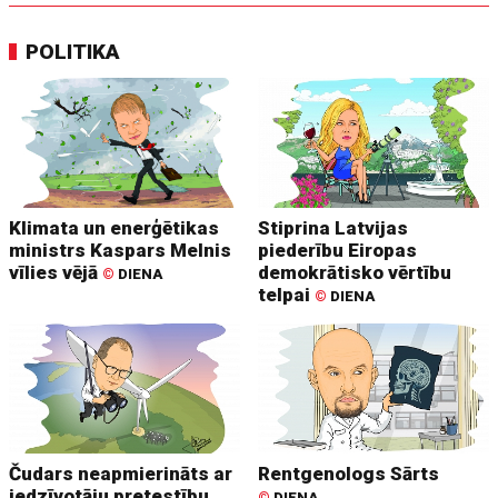
POLITIKA
Klimata un enerģētikas
Stiprina Latvijas
ministrs Kaspars Melnis
piederību Eiropas
vīlies vējā
demokrātisko vērtību
©
DIENA
telpai
©
DIENA
Čudars neapmierināts ar
Rentgenologs Sārts
iedzīvotāju pretestību
©
DIENA