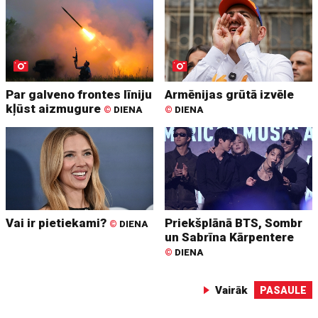
Par galveno frontes līniju
Armēnijas grūtā izvēle
kļūst aizmugure
©
DIENA
©
DIENA
Vai ir pietiekami?
Priekšplānā BTS, Sombr
©
DIENA
un Sabrīna Kārpentere
©
DIENA
Vairāk
PASAULE