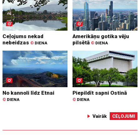
Ceļojums nekad
Amerikāņu gotika vēju
nebeidzas
pilsētā
©
DIENA
©
DIENA
No kannoli līdz Etnai
Piepildīt sapni Ostinā
©
DIENA
©
DIENA
Vairāk
CEĻOJUMI