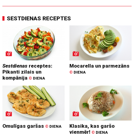
SESTDIENAS RECEPTES
Sestdienas
receptes:
Mocarella un parmezāns
Pikanti zilais un
©
DIENA
kompānija
©
DIENA
Omulīgas garšas
Klasika, kas garšo
©
DIENA
vienmēr!
©
DIENA