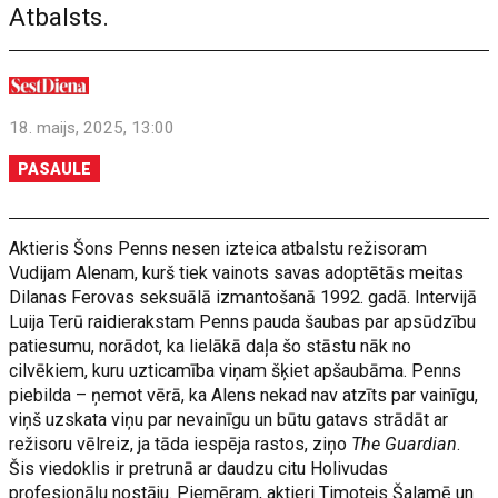
Atbalsts.
18. maijs, 2025, 13:00
PASAULE
Aktieris Šons Penns nesen izteica atbalstu režisoram
Vudijam Alenam, kurš tiek vainots savas adoptētās meitas
Dilanas Ferovas seksuālā izmantošanā 1992. gadā. Intervijā
Luija Terū raidierakstam Penns pauda šaubas par apsūdzību
patiesumu, norādot, ka lielākā daļa šo stāstu nāk no
cilvēkiem, kuru uzticamība viņam šķiet apšaubāma. Penns
piebilda – ņemot vērā, ka Alens nekad nav atzīts par vainīgu,
viņš uzskata viņu par nevainīgu un būtu gatavs strādāt ar
režisoru vēlreiz, ja tāda iespēja rastos, ziņo
The Guardian
.
Šis viedoklis ir pretrunā ar daudzu citu Holivudas
profesionāļu nostāju. Piemēram, aktieri Timotejs Šalamē un