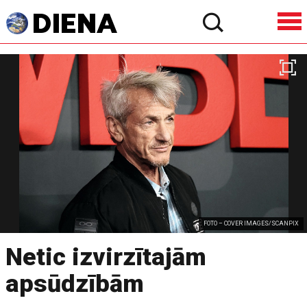
FOTO – COVER IMAGES/SCANPIX
Netic izvirzītajām
apsūdzībām