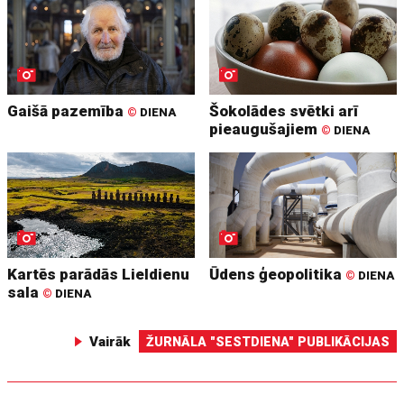
Gaišā pazemība
Šokolādes svētki arī
©
DIENA
pieaugušajiem
©
DIENA
Kartēs parādās Lieldienu
Ūdens ģeopolitika
©
DIENA
sala
©
DIENA
Vairāk
ŽURNĀLA "SESTDIENA" PUBLIKĀCIJAS