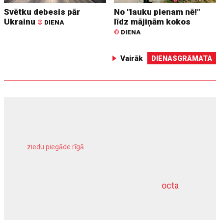
Svētku debesis pār
No "lauku pienam nē!"
Ukrainu
līdz mājiņām kokos
©
DIENA
©
DIENA
Vairāk
DIENASGRĀMATA
ziedu piegāde rīgā
meliorācijas darbi
octa
dziļurbums
kravu apdrošināšana