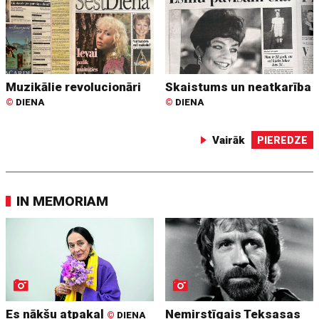
Muzikālie revolucionāri
Skaistums un neatkarība
©
DIENA
©
DIENA
Vairāk
PIEREDZE
IN MEMORIAM
Es nākšu atpakaļ
Nemirstīgais Teksasas
©
DIENA