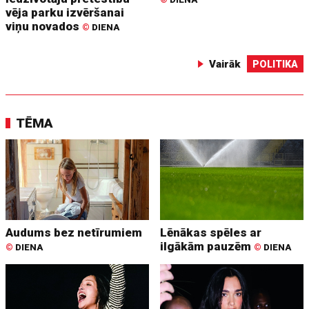
vēja parku izvēršanai
viņu novados
©
DIENA
Vairāk
POLITIKA
TĒMA
Audums bez netīrumiem
Lēnākas spēles ar
ilgākām pauzēm
©
DIENA
©
DIENA