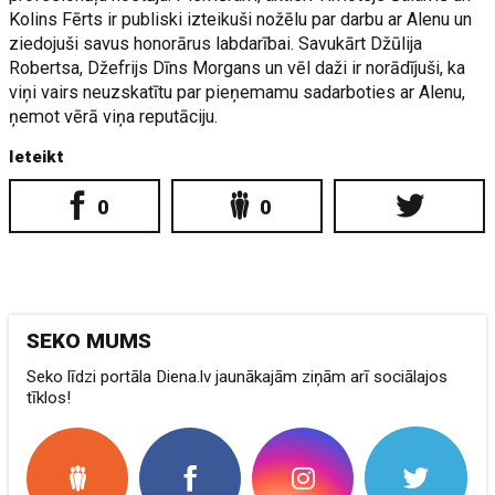
Kolins Fērts ir publiski izteikuši nožēlu par darbu ar Alenu un
ziedojuši savus honorārus labdarībai. Savukārt Džūlija
Robertsa, Džefrijs Dīns Morgans un vēl daži ir norādījuši, ka
viņi vairs neuzskatītu par pieņemamu sadarboties ar Alenu,
ņemot vērā viņa reputāciju.
Ieteikt
0
0
SEKO MUMS
Seko līdzi portāla Diena.lv jaunākajām ziņām arī sociālajos
tīklos!