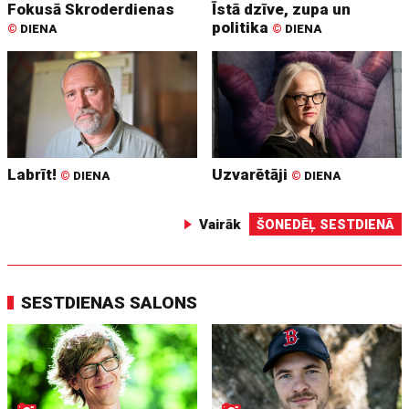
Fokusā Skroderdienas
Īstā dzīve, zupa un
politika
©
DIENA
©
DIENA
Labrīt!
Uzvarētāji
©
DIENA
©
DIENA
Vairāk
ŠONEDĒĻ SESTDIENĀ
SESTDIENAS SALONS