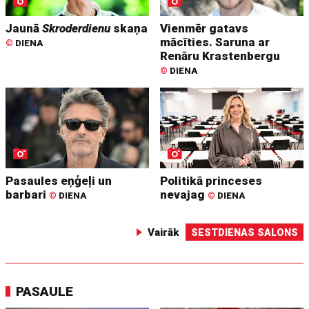
Jaunā
Skroderdienu
skaņa
Vienmēr gatavs
mācīties. Saruna ar
©
DIENA
Renāru Krastenbergu
©
DIENA
Pasaules eņģeļi un
Politikā princeses
barbari
nevajag
©
DIENA
©
DIENA
Vairāk
SESTDIENAS SALONS
PASAULE