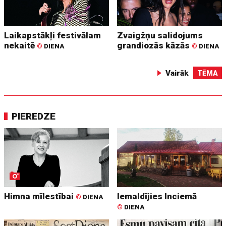
Laikapstākļi festivālam
Zvaigžņu salidojums
nekaitē
grandiozās kāzās
©
DIENA
©
DIENA
Vairāk
TĒMA
PIEREDZE
Himna mīlestībai
Iemaldījies Inciemā
©
DIENA
©
DIENA