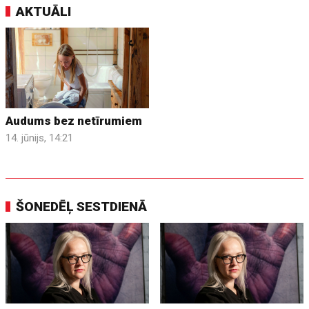
AKTUĀLI
Audums bez netīrumiem
14. jūnijs, 14:21
ŠONEDĒĻ SESTDIENĀ