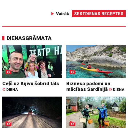
Vairāk
SESTDIENAS RECEPTES
DIENASGRĀMATA
Ceļš uz Kijivu šobrīd tāls
Biznesa padomi un
mācības Sardīnijā
©
DIENA
©
DIENA