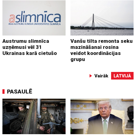
Austrumu slimnīca
Vanšu tilta remonta seku
uzņēmusi vēl 31
mazināšanai rosina
Ukrainas karā cietušo
veidot koordinācijas
grupu
Vairāk
LATVIJĀ
PASAULĒ