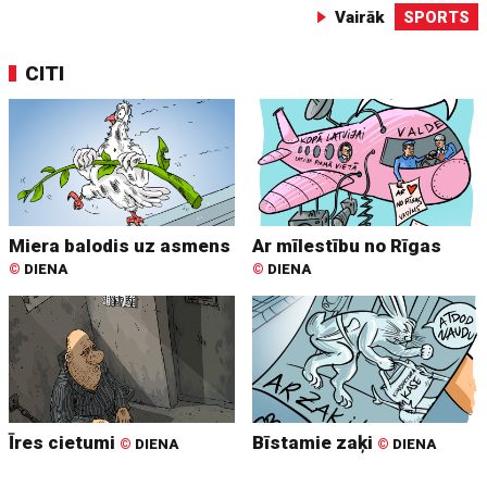
Vairāk
SPORTS
CITI
Miera balodis uz asmens
Ar mīlestību no Rīgas
©
DIENA
©
DIENA
Īres cietumi
Bīstamie zaķi
©
DIENA
©
DIENA