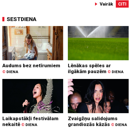
Vairāk
CITI
SESTDIENA
Audums bez netīrumiem
Lēnākas spēles ar
ilgākām pauzēm
©
DIENA
©
DIENA
Laikapstākļi festivālam
Zvaigžņu salidojums
nekaitē
grandiozās kāzās
©
DIENA
©
DIENA