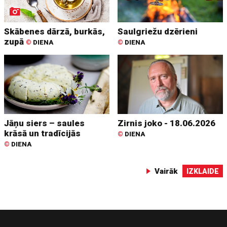
Skābenes dārzā, burkās,
Saulgriežu dzērieni
zupā
©
DIENA
©
DIENA
Jāņu siers – saules
Zirnis joko - 18.06.2026
krāsā un tradīcijās
©
DIENA
©
DIENA
Vairāk
IZKLAIDE