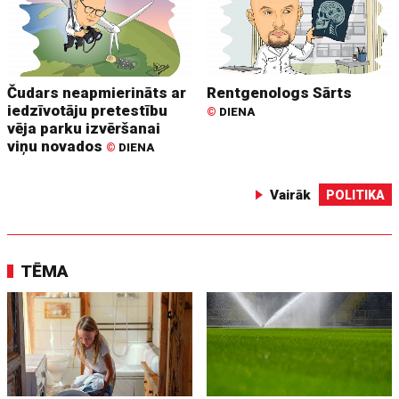
Čudars neapmierināts ar
Rentgenologs Sārts
iedzīvotāju pretestību
©
DIENA
vēja parku izvēršanai
viņu novados
©
DIENA
Vairāk
POLITIKA
TĒMA