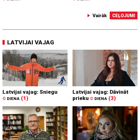
Vairāk
CEĻOJUMI
LATVIJAI VAJAG
Latvijai vajag: Sniegu
Latvijai vajag: Dāvināt
(1)
prieku
(3)
©
DIENA
©
DIENA