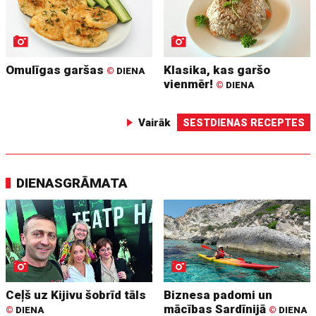
Omulīgas garšas
Klasika, kas garšo
©
DIENA
vienmēr!
©
DIENA
Vairāk
SESTDIENAS RECEPTES
DIENASGRĀMATA
Ceļš uz Kijivu šobrīd tāls
Biznesa padomi un
mācības Sardīnijā
©
DIENA
©
DIENA