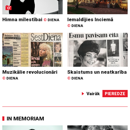
Himna mīlestībai
Iemaldījies Inciemā
©
DIENA
©
DIENA
Muzikālie revolucionāri
Skaistums un neatkarība
©
DIENA
©
DIENA
Vairāk
PIEREDZE
IN MEMORIAM