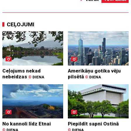
CEĻOJUMI
Ceļojums nekad
Amerikāņu gotika vēju
nebeidzas
pilsētā
©
DIENA
©
DIENA
No kannoli līdz Etnai
Piepildīt sapni Ostinā
©
DIENA
©
DIENA