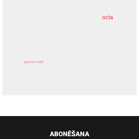
octa
dziļurbums
kravu apdrošināšana
granulu katli
siltumsūknis
ABONĒŠANA