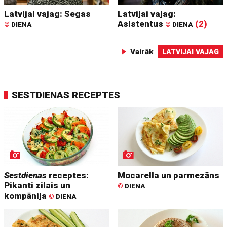
Latvijai vajag: Segas
Latvijai vajag:
Asistentus
(2)
©
DIENA
©
DIENA
Vairāk
LATVIJAI VAJAG
SESTDIENAS RECEPTES
Sestdienas
receptes:
Mocarella un parmezāns
Pikanti zilais un
©
DIENA
kompānija
©
DIENA