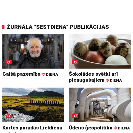
ŽURNĀLA "SESTDIENA" PUBLIKĀCIJAS
Gaišā pazemība
Šokolādes svētki arī
©
DIENA
pieaugušajiem
©
DIENA
Kartēs parādās Lieldienu
Ūdens ģeopolitika
©
DIENA