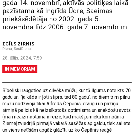
gada 14. novembrī, aktīvās politiķes laikā
pazīstama kā Ingrīda Ūdre, Saeimas
priekšsēdētāja no 2002. gada 5.
novembra līdz 2006. gada 7. novembrim
EGĪLS ZIRNIS
Diena, SestDiena
28. jūlijs, 2024, 7:59
IN MEMORIAM
Bībeliski raugoties uz cilvēka mūžu, kur tā ilgums noteikts 70
gadu un, "ja kāds ir ļoti stiprs, tad 80 gadu", no šiem trim pilnu
mūžu nodzīvoja tikai Alfreds Čepānis, draugu un paziņu
atmiņā palicis kā neizsīkstošs optimisma un anekdošu avots
(man neaizmirstama ir reize, kad makšķernieku kompānija
Ziemeļzviedrijā pirmajā vakarā sasēžas ap galdu, tiek saliets
un viens netīšām apgāž glāzīti, uz ko Čepānis reaģē