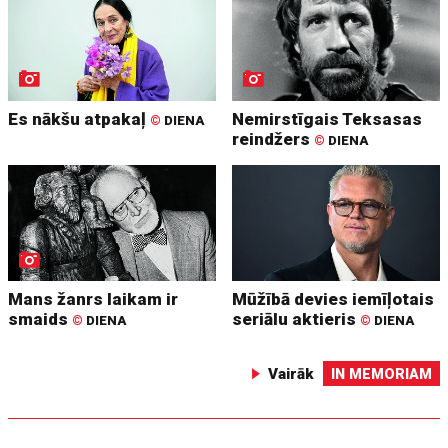
Es nākšu atpakaļ
Nemirstīgais Teksasas
©
DIENA
reindžers
©
DIENA
Mans žanrs laikam ir
Mūžībā devies iemīļotais
smaids
seriālu aktieris
©
DIENA
©
DIENA
Vairāk
IN MEMORIAM