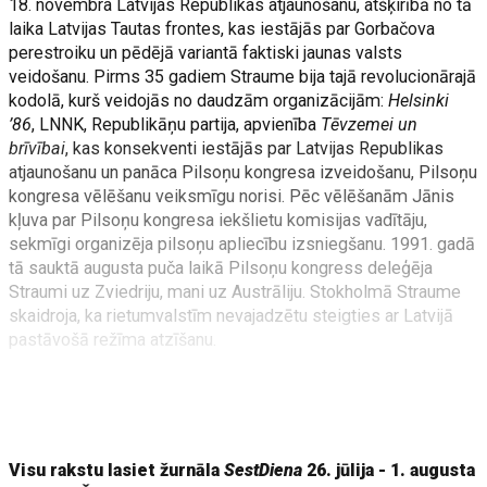
18. novembra Latvijas Republikas atjaunošanu, atšķirībā no tā
laika Latvijas Tautas frontes, kas iestājās par Gorbačova
perestroiku un pēdējā variantā faktiski jaunas valsts
veidošanu. Pirms 35 gadiem Straume bija tajā revolucionārajā
kodolā, kurš veidojās no daudzām organizācijām:
Helsinki
’86
, LNNK, Republikāņu partija, apvienība
Tēvzemei un
brīvībai
, kas konsekventi iestājās par Latvijas Republikas
atjaunošanu un panāca Pilsoņu kongresa izveidošanu, Pilsoņu
kongresa vēlēšanu veiksmīgu norisi. Pēc vēlēšanām Jānis
kļuva par Pilsoņu kongresa iekšlietu komisijas vadītāju,
sekmīgi organizēja pilsoņu apliecību izsniegšanu. 1991. gadā
tā sauktā augusta puča laikā Pilsoņu kongress deleģēja
Straumi uz Zviedriju, mani uz Austrāliju. Stokholmā Straume
skaidroja, ka rietumvalstīm nevajadzētu steigties ar Latvijā
pastāvošā režīma atzīšanu.
Kad Augstākajā padomē izveidojās
Satversmes
frakcija, tika
panākts, ka jau 5. Saeimas vēlēšanās piedalās tikai Latvijas
Republikas pilsoņi.
Visu rakstu lasiet žurnāla
SestDiena
26. jūlija - 1. augusta