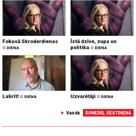
Fokusā Skroderdienas
Īstā dzīve, zupa un
politika
©
DIENA
©
DIENA
Labrīt!
Uzvarētāji
©
DIENA
©
DIENA
Vairāk
ŠONEDĒĻ SESTDIENĀ