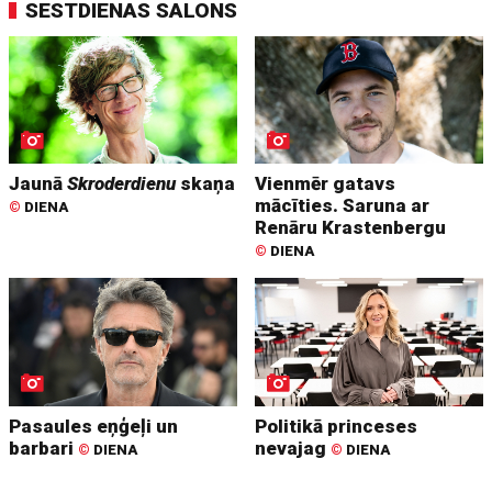
SESTDIENAS SALONS
Jaunā
Skroderdienu
skaņa
Vienmēr gatavs
mācīties. Saruna ar
©
DIENA
Renāru Krastenbergu
©
DIENA
Pasaules eņģeļi un
Politikā princeses
barbari
nevajag
©
DIENA
©
DIENA