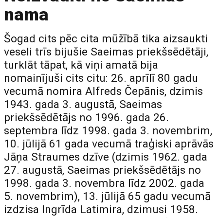
nama
Šogad cits pēc cita mūžībā tika aizsaukti
veseli trīs bijušie Saeimas priekšsēdētāji,
turklāt tāpat, kā viņi amatā bija
nomainījuši cits citu: 26. aprīlī 80 gadu
vecumā nomira Alfreds Čepānis, dzimis
1943. gada 3. augustā, Saeimas
priekšsēdētājs no 1996. gada 26.
septembra līdz 1998. gada 3. novembrim,
10. jūlijā 61 gada vecumā traģiski aprāvās
Jāņa Straumes dzīve (dzimis 1962. gada
27. augustā, Saeimas priekšsēdētājs no
1998. gada 3. novembra līdz 2002. gada
5. novembrim), 13. jūlijā 65 gadu vecumā
izdzisa Ingrīda Latimira, dzimusi 1958.