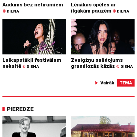
Audums bez netīrumiem
Lēnākas spēles ar
ilgākām pauzēm
©
DIENA
©
DIENA
Laikapstākļi festivālam
Zvaigžņu salidojums
nekaitē
grandiozās kāzās
©
DIENA
©
DIENA
Vairāk
TĒMA
PIEREDZE