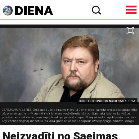
FOTO – ULDIS BRIEDIS, NO DIENAS ARHĪVA
CERĒJA ATGRIEZTIES. 2013. gadā Jānis Straume intervijā Dienai teica, ka redz sevi publiskajā politikā
pēc pieciem gadiem: «Mans mērķis ir, lai mana vecākā meita sāk domāt par atgriešanos Latvijā un
jaunākā meita sāk domāt, ka nevajag braukt projām no Latvijas. Man pašam Latvija būs mīļa tik un tā.»
Atgriešanās mēģinājums notika jau 2014. gadā ar Vienoti Latvijai un izrādījās pagalam neveiksmīgs
Neizvadīti no Saeimas