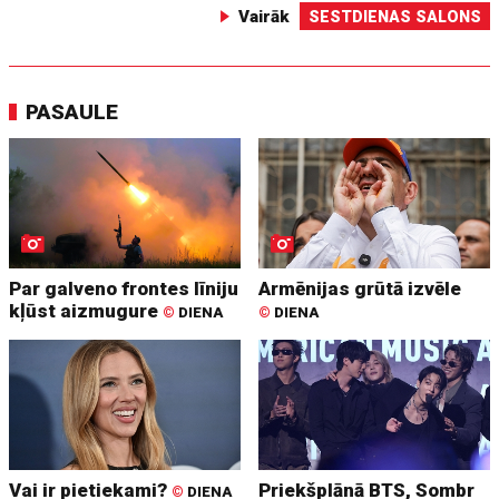
Vairāk
SESTDIENAS SALONS
PASAULE
Par galveno frontes līniju
Armēnijas grūtā izvēle
kļūst aizmugure
©
DIENA
©
DIENA
Vai ir pietiekami?
Priekšplānā BTS, Sombr
©
DIENA