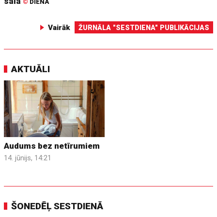
sala
©
DIENA
Vairāk
ŽURNĀLA "SESTDIENA" PUBLIKĀCIJAS
AKTUĀLI
Audums bez netīrumiem
14. jūnijs, 14:21
ŠONEDĒĻ SESTDIENĀ