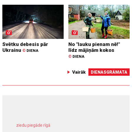
Svētku debesis pār
No "lauku pienam nē!"
Ukrainu
līdz mājiņām kokos
©
DIENA
©
DIENA
Vairāk
DIENASGRĀMATA
ziedu piegāde rīgā
meliorācijas darbi