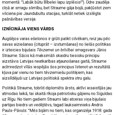
momentā: "Labāk būtu Bībelei lapu izplēsis!"). Ūdre zaudēja
cīņā ar smagu slimību, bet Straume gāja bojā, pakļūstot zem
vilciena pie Jaundubultu stacijas, turklāt netiek izslēgta
pašnāvības versija.
IZNĪCINĀJA VIENS VĀRDS
Augšējos varas ešelonos ir grūti palikt cilvēkam, reiz jau pēc
savas aiziešanas (cituprāt – izstumšanas) no lielās politikas
ir izteicies bijušais
Tēvzemei un brīvībai
smagsvars Jānis
Straume. Sācis kā maksimāli skaidru tiesisku principu
aizstāvis Latvijas neatkarības atjaunošanas gaitā, Straume
acīmredzot vīlās iespējās šos principus īstenot un rezultātā
kļuva par vienu no tiem tēvzemiešu politiķiem, kas
aizslīdējuši uz Latvijas politiskā spektra otru galu.
Politikā Straume, tobrīd diplomēts ārsts, aktīvi iesaistījās jau
atmodas laikā, tai skaitā rīkoja patriotisku gājienu no Siguldas
uz Rīgu. No tiem gadiem Straumi labi atceras viņa bijušais
partijas biedrs un vedējtēvs, tagad lauksaimnieks Andris
Pauls-Pāvuls: "Mēs bijām no tiem, kas organizēja 1918. gada