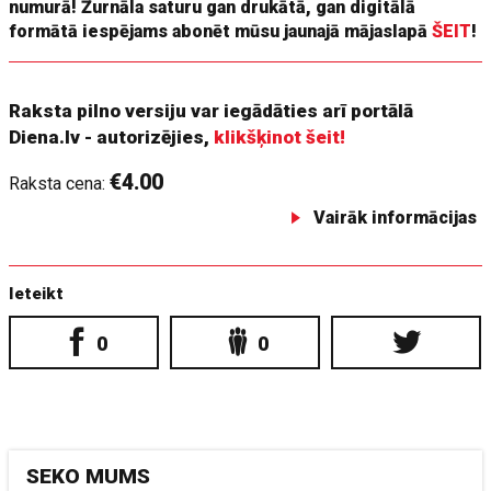
numurā! Žurnāla saturu gan drukātā, gan digitālā
formātā iespējams abonēt mūsu jaunajā mājaslapā
ŠEIT
!
Raksta pilno versiju var iegādāties arī portālā
Diena.lv - autorizējies,
klikšķinot šeit!
€4.00
Raksta cena:
Vairāk informācijas
Ieteikt
0
0
SEKO MUMS