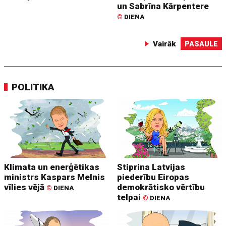
un Sabrīna Kārpentere
©
DIENA
Vairāk
PASAULE
POLITIKA
Klimata un enerģētikas
Stiprina Latvijas
ministrs Kaspars Melnis
piederību Eiropas
vīlies vējā
demokrātisko vērtību
©
DIENA
telpai
©
DIENA