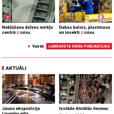
Nokļūšana dzīves mirkļu
Dabas balsis, plastmasa
centrā
un insekti
©
DIENA
©
DIENA
Vairāk
LAIKRAKSTA DIENA PUBLIKĀCIJAS
AKTUĀLI
Jauna ekspozīcija
Izstāde
Atstātās liesmas
Livonijas pilis