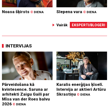
Noasa šķirsts
Slepena vara
©
DIENA
©
DIENA
Vairāk
EKSPERTI/BLOGERI
INTERVIJAS
Pārveidošana kā
Karalis enerģijas ķīselī.
kvintesence. Saruna ar
Intervija ar aktieri Artūru
arhitekti Zaigu Gaili par
Skrastiņu
©
DIENA
Mīsa van der Roes balvu
2026
©
DIENA