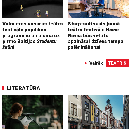
Valmieras vasaras teātra
Starptautiskais jaunā
festivāls papildina
teātra festivāls
Homo
programmu un aicina uz
Novus
būs veltīts
pirmo Baltijas
Studentu
apzinātai dzīves tempa
šķūni
palēnināšanai
Vairāk
TEĀTRIS
LITERATŪRA