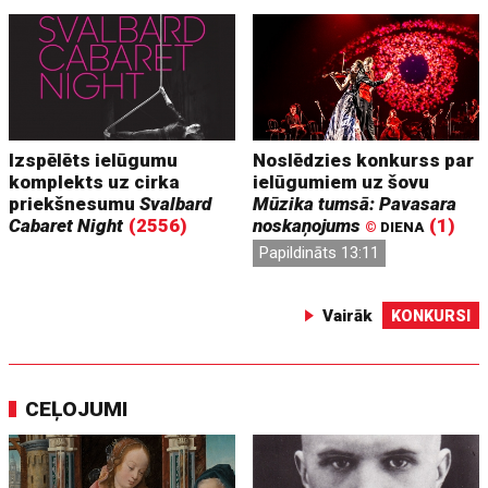
Izspēlēts ielūgumu
Noslēdzies konkurss par
komplekts uz cirka
ielūgumiem uz šovu
priekšnesumu
Svalbard
Mūzika tumsā: Pavasara
Cabaret Night
(2556)
noskaņojums
(1)
©
DIENA
Papildināts 13:11
Vairāk
KONKURSI
CEĻOJUMI