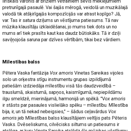
liriskais varonis ar brīžiem vētrainiem sevis meklējumiem
pretrunīgajā pasaulē. Vai šajās mērogā, veidolā un muzikālajā
valodā tik atšķirīgajās kompozīcijās var atrast kopīgo? Jā,
var. Tas ir satura dziļums un vēstījuma patiesums. Tā nav
mūzika klausītāju izklaidēšanai, jo mums tiek dots un no
mums arī tiek prasīts kaut kas daudz būtiskāks. Tā ir dziļi
saviļņojoša saruna par dzīves vērtībām, tikai bez vārdiem.
Mīlestības balss
Pētera Vaska fantāzija
Vox amoris
Vinetas Sareikas vijoles
solo un orķestra stīgu instrumentu grupas izpildījumā
patiešām izdziedāja mīlestību visā tās daudzveidībā –
trauslumā, skaistumā, sapņos, kaismīgumā, nepiepildāmu
ilgu smeldzē, mierinājumā, harmonijā un spēkā. "V
ox amoris
ir stāsts par pasaules vislielāko spēku – mīlestību. Mīlestība
bija, ir, un tā nekad nebeigsies," – šādus ceļavārdus
Vox
amoris
jeb Mīlestības balss klausītājiem veltījis pats Pēteris
Vasks. Dvēseliskums, cilvēcisks siltums un patiesums ir
atslēga, ar kuru Vineta Sareika atslēdz šīs mūzikas vēstījumu.