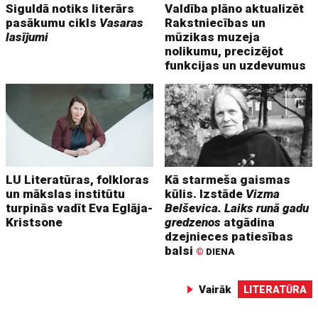
Siguldā notiks literārs
Valdība plāno aktualizēt
pasākumu cikls
Vasaras
Rakstniecības un
lasījumi
mūzikas muzeja
nolikumu, precizējot
funkcijas un uzdevumus
LU Literatūras, folkloras
Kā starmeša gaismas
un mākslas institūtu
kūlis. Izstāde
Vizma
turpinās vadīt Eva Eglāja-
Belševica. Laiks runā gadu
Kristsone
gredzenos
atgādina
dzejnieces patiesības
balsi
©
DIENA
Vairāk
LITERATŪRA