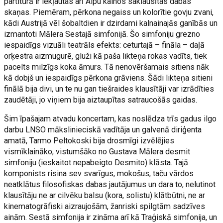
partitūrā ir iekļautas arī Alpu kalnos saklausītas dabas
skaņas. Piemēram, pērkona negaiss un kolorītie govju zvani,
kādi Austrijā vēl šobaltdien ir dzirdami kalnainajās ganībās un
izmantoti Mālera Sestajā simfonijā. Šo simfoniju grezno
iespaidīgs vizuāli teatrāls efekts: ceturtajā – fināla – daļā
orķestra aizmugurē, gluži kā paša likteņa rokas vadīts, tiek
pacelts milzīgs koka āmurs. Tā nenovēršamais sitiens nāk
kā dobjš un iespaidīgs pērkona grāviens. Šādi likteņa sitieni
finālā bija divi, un te nu gan tiešraides klausītāji var izrādīties
zaudētāji, jo viņiem bija aiztaupītas satraucošās gaidas.
Šim īpašajam atvadu koncertam, kas noslēdza trīs gadus ilgo
darbu LNSO mākslinieciskā vadītāja un galvenā diriģenta
amatā, Tarmo Peltokoski bija drosmīgi izvēlējies
vismīklaināko, vistumšāko no Gustava Mālera desmit
simfoniju (ieskaitot nepabeigto Desmito) klāsta. Tajā
komponists risina sev svarīgus, mokošus, taču vārdos
neatklātus filosofiskas dabas jautājumus un dara to, nelutinot
klausītāju ne ar cilvēku balsu (kora, solistu) klātbūtni, ne ar
kinematogrāfiski aizraujošām, žanriski spilgtām sadzīves
ainām. Sestā simfonija ir zināma arī kā Traģiskā simfonija, un