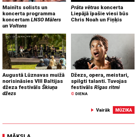
Mainīts solists un
Prāta vētras
koncerta
koncerta programma
Liepājā īpašie viesi būs
koncertam
LNSO Mālers
Chris Noah un Fiņķis
un Voltons
Augustā Lūznavas muižā
Džezs, opera, meistari,
norisināsies VIII Baltijas
spilgti talanti. Tuvojas
džeza festivāls
Škiuņa
festivāls
Rīgas ritmi
džezs
©
DIENA
Vairāk
MŪZIKA
MĀKSLA