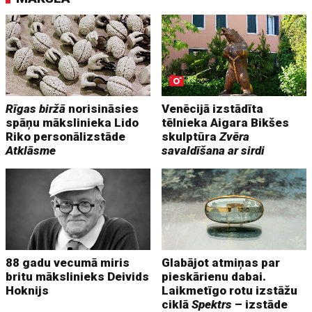
Rīgas biržā
norisināsies
Venēcijā izstādīta
spāņu mākslinieka Lido
tēlnieka Aigara Bikšes
Riko personālizstāde
skulptūra
Zvēra
Atklāsme
savaldīšana ar sirdi
88 gadu vecumā miris
Glabājot atmiņas par
britu mākslinieks Deivids
pieskārienu dabai.
Hoknijs
Laikmetīgo rotu izstāžu
ciklā
Spektrs
– izstāde