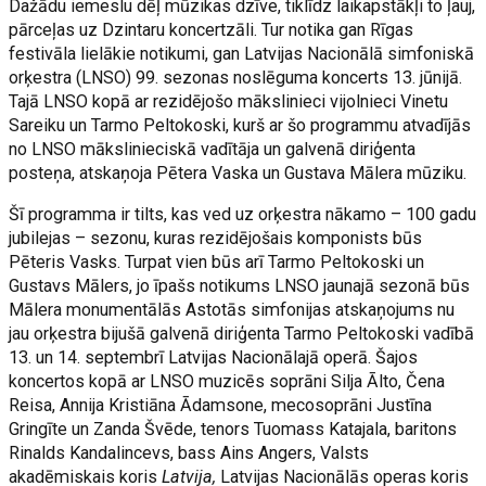
Dažādu iemeslu dēļ mūzikas dzīve, tiklīdz laikapstākļi to ļauj,
pārceļas uz Dzintaru koncertzāli. Tur notika gan Rīgas
festivāla lielākie notikumi, gan Latvijas Nacionālā simfoniskā
orķestra (LNSO) 99. sezonas noslēguma koncerts 13. jūnijā.
Tajā LNSO kopā ar rezidējošo mākslinieci vijolnieci Vinetu
Sareiku un Tarmo Peltokoski, kurš ar šo programmu atvadījās
no LNSO mākslinieciskā vadītāja un galvenā diriģenta
posteņa, atskaņoja Pētera Vaska un Gustava Mālera mūziku.
Šī programma ir tilts, kas ved uz orķestra nākamo – 100 gadu
jubilejas – sezonu, kuras rezidējošais komponists būs
Pēteris Vasks. Turpat vien būs arī Tarmo Peltokoski un
Gustavs Mālers, jo īpašs notikums LNSO jaunajā sezonā būs
Mālera monumentālās Astotās simfonijas atskaņojums nu
jau orķestra bijušā galvenā diriģenta Tarmo Peltokoski vadībā
13. un 14. septembrī Latvijas Nacionālajā operā. Šajos
koncertos kopā ar LNSO muzicēs soprāni Silja Ālto, Čena
Reisa, Annija Kristiāna Ādamsone, mecosoprāni Justīna
Gringīte un Zanda Švēde, tenors Tuomass Katajala, baritons
Rinalds Kandalincevs, bass Ains Angers, Valsts
akadēmiskais koris
Latvija,
Latvijas Nacionālās operas koris