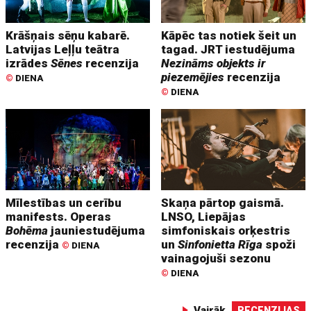
Krāšņais sēņu kabarē.
Kāpēc tas notiek šeit un
Latvijas Leļļu teātra
tagad. JRT iestudējuma
izrādes
Sēnes
recenzija
Nezināms objekts ir
piezemējies
recenzija
©
DIENA
©
DIENA
Mīlestības un cerību
Skaņa pārtop gaismā.
manifests. Operas
LNSO, Liepājas
Bohēma
jauniestudējuma
simfoniskais orķestris
recenzija
un
Sinfonietta Rīga
spoži
©
DIENA
vainagojuši sezonu
©
DIENA
Vairāk
RECENZIJAS