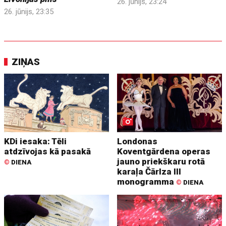
26. jūnijs, 23:24
26. jūnijs, 23:35
ZIŅAS
KDi iesaka: Tēli
Londonas
atdzīvojas kā pasakā
Koventgārdena operas
jauno priekškaru rotā
©
DIENA
karaļa Čārlza III
monogramma
©
DIENA