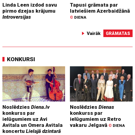
Linda Leen izdod savu
Tapusi grāmata par
pirmo dzejas krājumu
latviešiem Azerbaidžānā
Introversijas
©
DIENA
Vairāk
GRĀMATAS
KONKURSI
Noslēdzies
Diena.lv
Noslēdzies
Dienas
konkurss par
konkurss par
ielūgumiem uz Avi
ielūgumiem uz Retro
Avitala un Omera Avitala
vakaru Jelgavā
©
DIENA
koncertu
Lielajā dzintarā