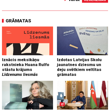
GRĀMATAS
Iznācis meksikāņu
Izdotas Latvijas Skolu
rakstnieka Huana Rulfo
jaunatnes dziesmu un
stāstu krājums
deju svētkiem veltītas
Līdzenums liesmās
grāmatas