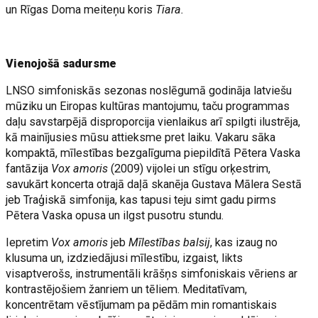
un Rīgas Doma meiteņu koris
Tiara.
Vienojošā sadursme
LNSO simfoniskās sezonas noslēgumā godināja latviešu
mūziku un Eiropas kultūras mantojumu, taču programmas
daļu savstarpējā disproporcija vienlaikus arī spilgti ilustrēja,
kā mainījusies mūsu attieksme pret laiku. Vakaru sāka
kompaktā, mīlestības bezgalīguma piepildītā Pētera Vaska
fantāzija
Vox amoris
(2009) vijolei un stīgu orķestrim,
savukārt koncerta otrajā daļā skanēja Gustava Mālera Sestā
jeb Traģiskā simfonija, kas tapusi teju simt gadu pirms
Pētera Vaska opusa un ilgst pusotru stundu.
Iepretim
Vox amoris
jeb
Mīlestības balsij
, kas izaug no
klusuma un, izdziedājusi mīlestību, izgaist, likts
visaptverošs, instrumentāli krāšņs simfoniskais vēriens ar
kontrastējošiem žanriem un tēliem. Meditatīvam,
koncentrētam vēstījumam pa pēdām min romantiskais