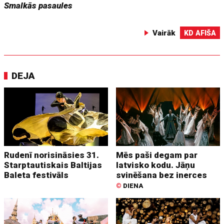
Smalkās pasaules
Vairāk
KD AFIŠA
DEJA
Rudenī norisināsies 31.
Mēs paši degam par
Starptautiskais Baltijas
latvisko kodu. Jāņu
Baleta festivāls
svinēšana bez inerces
©
DIENA