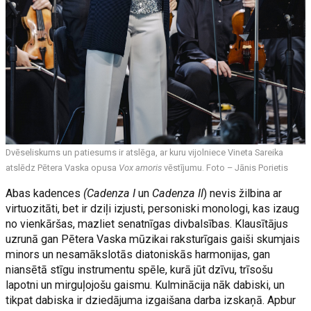
Dvēseliskums un patiesums ir atslēga, ar kuru vijolniece Vineta Sareika
atslēdz Pētera Vaska opusa
Vox amoris
vēstījumu. Foto – Jānis Porietis
Abas kadences
(Cadenza I
un
Cadenza II
) nevis žilbina ar
virtuozitāti, bet ir dziļi izjusti, personiski monologi, kas izaug
no vienkāršas, mazliet senatnīgas divbalsības. Klausītājus
uzrunā gan Pētera Vaska mūzikai raksturīgais gaiši skumjais
minors un nesamākslotās diatoniskās harmonijas, gan
niansētā stīgu instrumentu spēle, kurā jūt dzīvu, trīsošu
lapotni un mirguļojošu gaismu. Kulminācija nāk dabiski, un
tikpat dabiska ir dziedājuma izgaišana darba izskaņā. Apbur