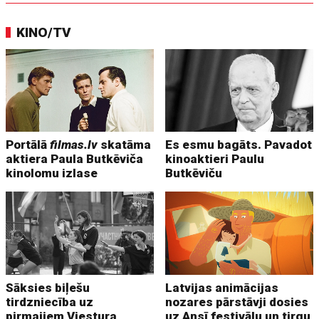
KINO/TV
Portālā
filmas.lv
skatāma
Es esmu bagāts. Pavadot
aktiera Paula Butkēviča
kinoaktieri Paulu
kinolomu izlase
Butkēviču
Sāksies biļešu
Latvijas animācijas
tirdzniecība uz
nozares pārstāvji dosies
pirmajiem Viestura
uz Ansī festivālu un tirgu