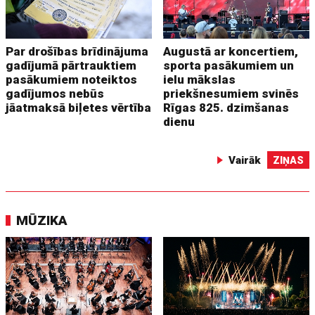
Par drošības brīdinājuma
Augustā ar koncertiem,
gadījumā pārtrauktiem
sporta pasākumiem un
pasākumiem noteiktos
ielu mākslas
gadījumos nebūs
priekšnesumiem svinēs
jāatmaksā biļetes vērtība
Rīgas 825. dzimšanas
dienu
Vairāk
ZIŅAS
MŪZIKA