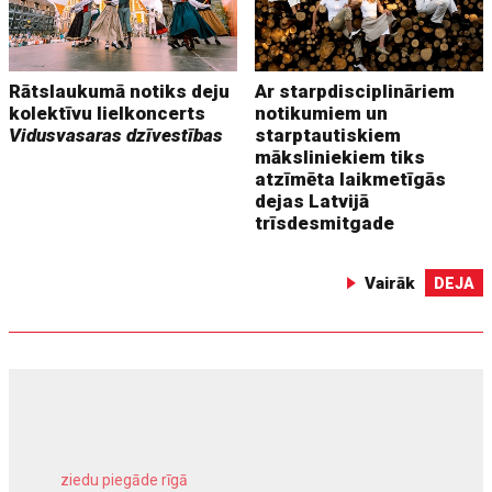
Rātslaukumā notiks deju
Ar starpdisciplināriem
kolektīvu lielkoncerts
notikumiem un
Vidusvasaras dzīvestības
starptautiskiem
māksliniekiem tiks
atzīmēta laikmetīgās
dejas Latvijā
trīsdesmitgade
Vairāk
DEJA
ziedu piegāde rīgā