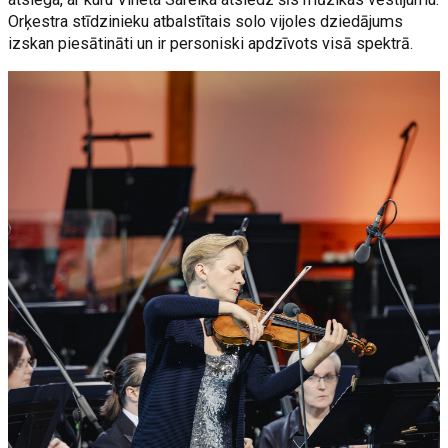
Orķestra stīdzinieku atbalstītais solo vijoles dziedājums
izskan piesātināti un ir personiski apdzīvots visā spektrā.