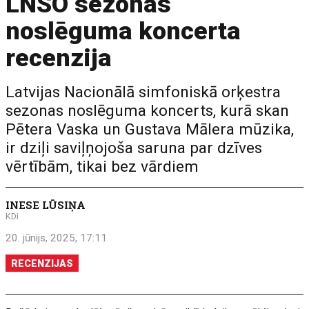
LNSO sezonas
noslēguma koncerta
recenzija
Latvijas Nacionālā simfoniskā orķestra
sezonas noslēguma koncerts, kurā skan
Pētera Vaska un Gustava Mālera mūzika,
ir dziļi saviļņojoša saruna par dzīves
vērtībām, tikai bez vārdiem
INESE LŪSIŅA
KDi
20. jūnijs, 2025, 17:11
RECENZIJAS