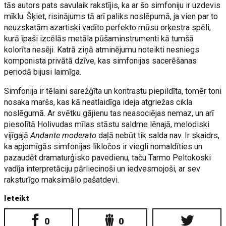
tās autors pats savulaik rakstījis, ka ar šo simfoniju ir uzdevis
mīklu. Šķiet, risinājums tā arī paliks noslēpumā, ja vien par to
neuzskatām azartiski vadīto perfekto mūsu orķestra spēli,
kurā īpaši izcēlās metāla pūšaminstrumenti kā tumšā
kolorīta nesēji. Katrā ziņā atminējumu noteikti nesniegs
komponista privātā dzīve, kas simfonijas sacerēšanas
periodā bijusi laimīga.
Simfonija ir tēlaini sarežģīta un kontrastu piepildīta, tomēr toni
nosaka maršs, kas kā neatlaidīga ideja atgriežas cikla
noslēgumā. Ar svētku gājienu tas neasociējas nemaz, un arī
piesolītā Holivudas mīlas stāstu saldme lēnajā, melodiski
vijīgajā
Andante moderato
daļā nebūt tik salda nav. Ir skaidrs,
ka apjomīgās simfonijas līkločos ir viegli nomaldīties un
pazaudēt dramaturģisko pavedienu, taču Tarmo Peltokoski
vadīja interpretāciju pārliecinoši un iedvesmojoši, ar sev
raksturīgo maksimālo pašatdevi.
Ieteikt
0
0