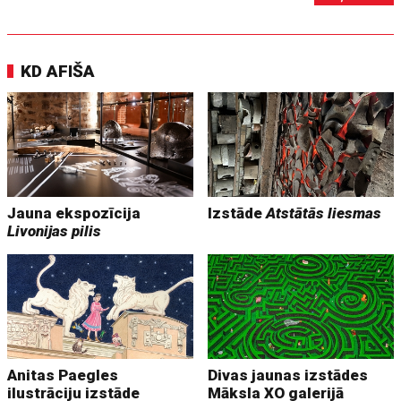
KD AFIŠA
Jauna ekspozīcija
Izstāde
Atstātās liesmas
Livonijas pilis
Anitas Paegles
Divas jaunas izstādes
ilustrāciju izstāde
Māksla XO galerijā