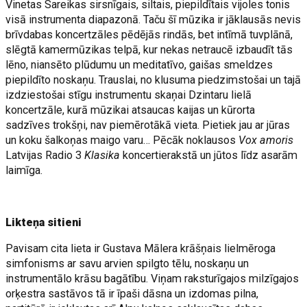
Vinetas Sareikas sirsnīgais, siltais, piepildītais vijoles tonis
visā instrumenta diapazonā. Taču šī mūzika ir jāklausās nevis
brīvdabas koncertzāles pēdējās rindās, bet intīmā tuvplānā,
slēgtā kamermūzikas telpā, kur nekas netraucē izbaudīt tās
lēno, niansēto plūdumu un meditatīvo, gaišas smeldzes
piepildīto noskaņu. Trauslai, no klusuma piedzimstošai un tajā
izdziestošai stīgu instrumentu skaņai Dzintaru lielā
koncertzāle, kurā mūzikai atsaucas kaijas un kūrorta
sadzīves trokšņi, nav piemērotākā vieta. Pietiek jau ar jūras
un koku šalkoņas maigo varu… Pēcāk noklausos
Vox amoris
Latvijas Radio 3
Klasika
koncertierakstā un jūtos līdz asarām
laimīga.
Likteņa sitieni
Pavisam cita lieta ir Gustava Mālera krāšņais lielmēroga
simfonisms ar savu arvien spilgto tēlu, noskaņu un
instrumentālo krāsu bagātību. Viņam raksturīgajos milzīgajos
orķestra sastāvos tā ir īpaši dāsna un izdomas pilna,