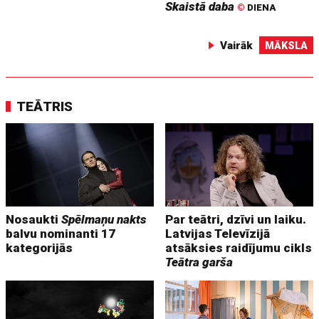
Skaistā daba
©
DIENA
Vairāk
MĀKSLA
TEĀTRIS
Nosaukti
Spēlmaņu nakts
Par teātri, dzīvi un laiku.
balvu nominanti 17
Latvijas Televīzijā
kategorijās
atsāksies raidījumu cikls
Teātra garša