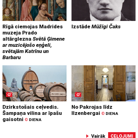
Rīgā ciemojas Madrides
Izstāde
Mūžīgi Čaks
muzeja Prado
altārglezna
Svētā Ģimene
ar muzicējošo eņģeli,
svētajām Katrīnu un
Barbaru
Dzirkstošais ceļvedis.
No Pakrojas līdz
Šampaņa vilina ar īpašu
Ilzenbergai
©
DIENA
gaisotni
©
DIENA
Vairāk
CEĻOJUMI