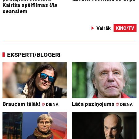
Kairiša spēlfilmas
Uļa
seansiem
Vairāk
KINO/TV
EKSPERTI/BLOGERI
Braucam tālāk!
Lāča paziņojums
©
DIENA
©
DIENA