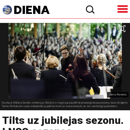
Jānis Porietis
Gustava Mālera Sestās simfonijas līkločos ir viegli pazaudēt dramaturģisko pavedienu, taču diriģents
Tarmo Peltokoski vada interpretāciju pārliecinoši un iedvesmojoši, ar sev raksturīgo pašatdevi
Tilts uz jubilejas sezonu.