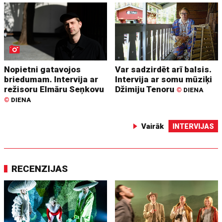
Nopietni gatavojos
Var sadzirdēt arī balsis.
briedumam. Intervija ar
Intervija ar somu mūziķi
režisoru Elmāru Seņkovu
Džimiju Tenoru
©
DIENA
©
DIENA
Vairāk
INTERVIJAS
RECENZIJAS