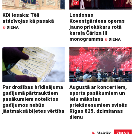
KDi iesaka: Tēli
Londonas
atdzīvojas kā pasakā
Koventgārdena operas
jauno priekškaru rotā
©
DIENA
karaļa Čārlza III
monogramma
©
DIENA
Par drošības brīdinājuma
Augustā ar koncertiem,
gadījumā pārtrauktiem
sporta pasākumiem un
pasākumiem noteiktos
ielu mākslas
gadījumos nebūs
priekšnesumiem svinēs
jāatmaksā biļetes vērtība
Rīgas 825. dzimšanas
dienu
Vairāk
ZIŅAS