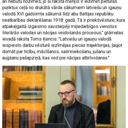
arī nebūtu nozīmes, jo šī raksta mērķis ir iezīmēt pieturas
punktus ceļā no drukātā vārda sākumiem latviešu un igauņu
valodā XVI gadsimta sākumā līdz abu Baltijas republiku
neatkarības deklarēšanai 1918. gadā. Tā ir priekšvēsture, kura
atpakaļgaitā izgaismo savstarpēji mijiedarbīgos vienotos
literārās valodas un nācijas veidošanās procesus," grāmatas
ievadā raksta Toms Ķencis. "Latviešu un igauņu valodā
iespiesto darbu vēsturē iezīmējas piecas trajektorijas, ļaujot
domāt par ticību, mācīšanos, saimniekošanu, jušanu un
augšanu pašapziņā, kas ved pie nācijas atbrīvošanas."