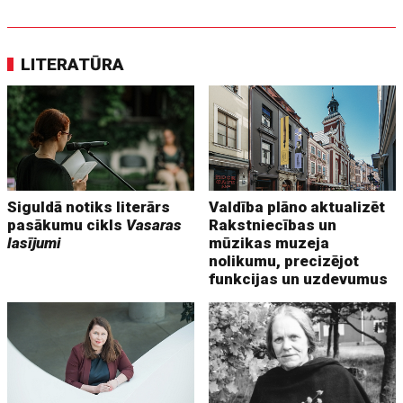
LITERATŪRA
Siguldā notiks literārs
Valdība plāno aktualizēt
pasākumu cikls
Vasaras
Rakstniecības un
lasījumi
mūzikas muzeja
nolikumu, precizējot
funkcijas un uzdevumus