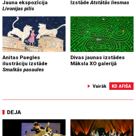
Jauna ekspozīcija
Izstāde
Atstātās liesmas
Livonijas pilis
Anitas Paegles
Divas jaunas izstādes
ilustrāciju izstāde
Māksla XO galerijā
Smalkās pasaules
Vairāk
KD AFIŠA
DEJA