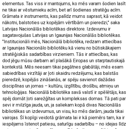
elementus. Tas viss ir mantojums, ko mēs varam šodien lasīt
ne tikai ar vēsturnieku acīm, bet arī šodienas stratēģu acīm.
Grāmata ir instruments, kas palīdz mums saprast, kā veidot
nākotni, balstoties uz kopējām vērtībām un pieredzi," saka
Latvijas Nacionālās bibliotēkas direktore. Izdevumu ir
sagatavojušas Latvijas un Igaunijas Nacionālās bibliotēkas.
"Institucionāli mēs, Nacionālā bibliotēka, redzam attiecības
ar Igaunijas Nacionālo bibliotēku kā vienu no būtiskākajiem
stratēģiskās sadarbības virzieniem. Tās ir attiecības, kas
dod jēgu mūsu darbam arī plašākā Eiropas un starptautiskajā
kontekstā. Mēs neesam tikai pagātnes glabātāji, mēs esam
sabiedrības virzītāji ar ļoti skaidru redzējumu, kas balstās
pieredzē, kopējās zināšanās, ar spēju savienot dažādas
disciplīnas un jomas – kultūru, izglītību, drošību, atmiņu un
tehnoloģijas. Nacionālā bibliotēka savā valstī ir spēlētājs, kas
spēj domāt ļoti sarežģītas un kompleksas domas. Tā pati par
sevi ir milzīga jauda, un, ja saliekam kopā divas Nacionālās
bibliotēkas un izdevumus, un visu, ko mēs darām, jauda tikai
vairojas. Šī kopīgi veidotā grāmata lai ir kā piemērs tam, ka ir
iespējams īstenot patiesu, saturīgu sadarbību – no idejas līdz