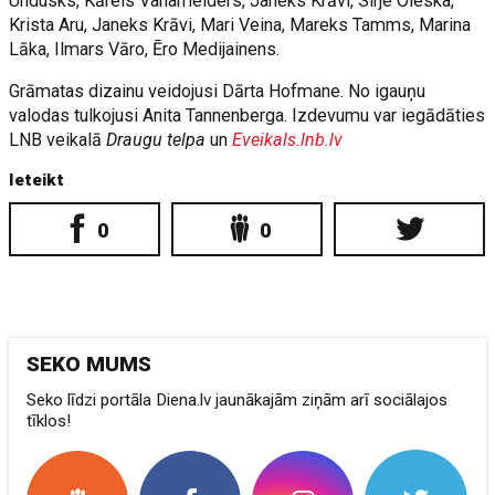
Undusks, Kārels Vanamelders, Janeks Krāvi, Sirje Oleska,
Krista Aru, Janeks Krāvi, Mari Veina, Mareks Tamms, Marina
Lāka, Ilmars Vāro, Ēro Medijainens.
Grāmatas dizainu veidojusi Dārta Hofmane. No igauņu
valodas tulkojusi Anita Tannenberga. Izdevumu var iegādāties
LNB veikalā
Draugu telpa
un
Eveikals.lnb.lv
Ieteikt
0
0
SEKO MUMS
Seko līdzi portāla Diena.lv jaunākajām ziņām arī sociālajos
tīklos!