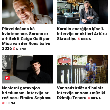
Pārveidošana kā
Karalis enerģijas ķīselī.
kvintesence. Saruna ar
Intervija ar aktieri Artūru
arhitekti Zaigu Gaili par
Skrastiņu
©
DIENA
Mīsa van der Roes balvu
2026
©
DIENA
Nopietni gatavojos
Var sadzirdēt arī balsis.
briedumam. Intervija ar
Intervija ar somu mūziķi
režisoru Elmāru Seņkovu
Džimiju Tenoru
©
DIENA
©
DIENA