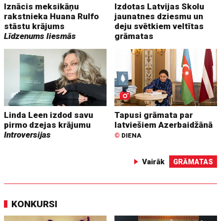
Iznācis meksikāņu
Izdotas Latvijas Skolu
rakstnieka Huana Rulfo
jaunatnes dziesmu un
stāstu krājums
deju svētkiem veltītas
Līdzenums liesmās
grāmatas
Linda Leen izdod savu
Tapusi grāmata par
pirmo dzejas krājumu
latviešiem Azerbaidžānā
Introversijas
©
DIENA
Vairāk
GRĀMATAS
KONKURSI