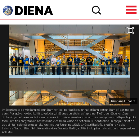
Kristians Luhaers
"Ar šo grāmatas atvēršanu mēs runājam ne tikai par lasīšanu un rakstīšanu, bet runājam arī par "maigo
varu". Par spēku, ko dod kultūra, valoda, zināšanas un vēstures izpratne. Tieši caur šādu kultūras
diplomātiju, pētnieku sadarbību un vienkārši cilvēciskām draudzībām mēs nostiprinām Baltijas telpu kā
tādu, kurā tiek sargātas un attīstītas ne vien mūsu valodas, bet arī mūsu neatkarība un spēja risināt XXI
gadsimta izaicinājumus ar skaidru, neatkarīgu un patstāvīgu, vēsturē balstītu skatījumu,» saka
Latvijas Nacionālās bibliotēkas direktore Dagnija Baltiņa. Attēlā – kopā ar latviešu un igauņu autoru
kolektīvu