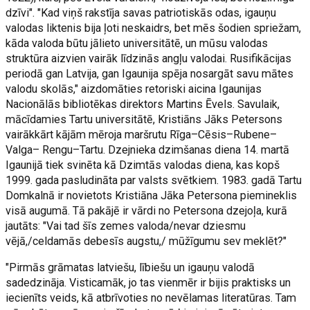
dzīvi". "Kad viņš rakstīja savas patriotiskās odas, igauņu
valodas liktenis bija ļoti neskaidrs, bet mēs šodien spriežam,
kāda valoda būtu jālieto universitātē, un mūsu valodas
struktūra aizvien vairāk līdzinās angļu valodai. Rusifikācijas
periodā gan Latvija, gan Igaunija spēja nosargāt savu mātes
valodu skolās," aizdomāties retoriski aicina Igaunijas
Nacionālās bibliotēkas direktors Martins Ēvels. Savulaik,
mācīdamies Tartu universitātē, Kristiāns Jāks Petersons
vairākkārt kājām mēroja maršrutu Rīga–Cēsis–Rubene–
Valga– Rengu–Tartu. Dzejnieka dzimšanas diena 14. martā
Igaunijā tiek svinēta kā Dzimtās valodas diena, kas kopš
1999. gada pasludināta par valsts svētkiem. 1983. gadā Tartu
Domkalnā ir novietots Kristiāna Jāka Petersona piemineklis
visā augumā. Tā pakājē ir vārdi no Petersona dzejoļa, kurā
jautāts: "Vai tad šīs zemes valoda/nevar dziesmu
vējā,/celdamās debesīs augstu,/ mūžīgumu sev meklēt?"
"Pirmās grāmatas latviešu, lībiešu un igauņu valodā
sadedzināja. Visticamāk, jo tas vienmēr ir bijis praktisks un
iecienīts veids, kā atbrīvoties no nevēlamas literatūras. Tam