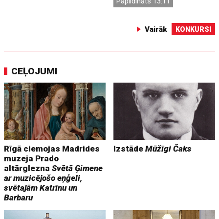
Papildināts 13:11
Vairāk
KONKURSI
CEĻOJUMI
Rīgā ciemojas Madrides
Izstāde
Mūžīgi Čaks
muzeja Prado
altārglezna
Svētā Ģimene
ar muzicējošo eņģeli,
svētajām Katrīnu un
Barbaru