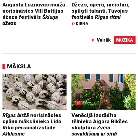
Augustā Lūznavas muižā
Džezs, opera, meistari,
norisināsies VIII Baltijas
spilgti talanti. Tuvojas
džeza festivāls
Škiuņa
festivāls
Rīgas ritmi
džezs
©
DIENA
Vairāk
MŪZIKA
MĀKSLA
Rīgas biržā
norisināsies
Venēcijā izstādīta
spāņu mākslinieka Lido
tēlnieka Aigara Bikšes
Riko personālizstāde
skulptūra
Zvēra
Atklāsme
savaldīšana ar sirdi