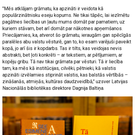
"Mēs atklājam grāmatu, ka apzināti ir veidota kā
populārzinātnisku eseju kopums. Ne tikai tāpēc, lai iezīmētu
pagātnes liecības un ļautu mums domāt par pamatiem, uz
kuriem stāvam, bet arī domāt par nākotnes apņemšanos.
Priecājamies, ka, atverot šo grāmatu, ieraugām gan spēcīgās
paralēles abu valstu vēsturē, gan to, ko esam varējuši paveikt
kopā, jo arī šis ir kopdarbs. Tas ir tilts, kas veidojas nevis
abstrakti, bet ļoti konkrēti – ar tekstiem, ar pētījumiem, ar
kopēju gribu. Tā nav tikai grāmata par vēsturi. Tā ir liecība
tam, ka mēs kā institūcijas, cilvēki, pētnieki, kā valstis
apzināti izvēlamies stiprināt valstis, kas balstās vērtībās –
zināšanās, atmiņās, kultūras daudzveidībā," uzsver Latvijas
Nacionālās bibliotēkas direktore Dagnija Baltiņa.