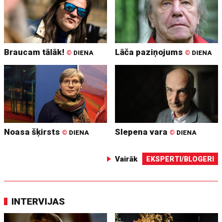
Braucam tālāk!
Lāča paziņojums
©
DIENA
©
DIENA
Noasa šķirsts
Slepena vara
©
DIENA
©
DIENA
Vairāk
EKSPERTI/BLOGERI
INTERVIJAS