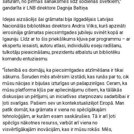
saturam, no pirmās sanāksmes līdz šodienas svētkiem,"
gandarīta ir LNB direktore Dagnija Baltiņa.
Idejas aizsācējs šai grāmatai bija ilggadējais Latvijas
Nacionālās bibliotēkas direktors Andris Vilks, kurš apzināti
ierosināja grāmatas piecsimtgades jubileju svinēt kopā ar
Igauniju. Līdz ar to šis priekšlikums kļuva par programmu – ar
ekspertu iesaisti, autoru atlasi, individuālu eseju radīšanu,
tulkotāju pieaicināšanu, prezidentu atbalstu un bibliotēku
komandu entuziasmu.
"Īstenībā es domāju, ka piecsimtgades atzīmēšana ir tikai
sākums. Šoruden mēs atvērsim izstādi, kas runās par to, cik
mūsu nācijas ir bijušas izturīgas un pašapzinīgas. Ceram, ka
mūsu platforma kļūs par apliecinājumu citiem, ka tālākās
diskusijas un pētījumi, un iniciatīvas starpnozaru sadarbībai ir
ļoti svarīgas. Pašiem sev un kontekstualizējot Eiropā. Man
patīk domāt, ka grāmata ir viena no spēcīgākajām
tehnoloģijām, ar kurām esam saskārušies. Tā ir arī ļoti
spēcīgs nākotnes resurss, varbūt arī viena no
visvērtīgākajām inovācijām, kas ir mūsu rokās. Mēs,