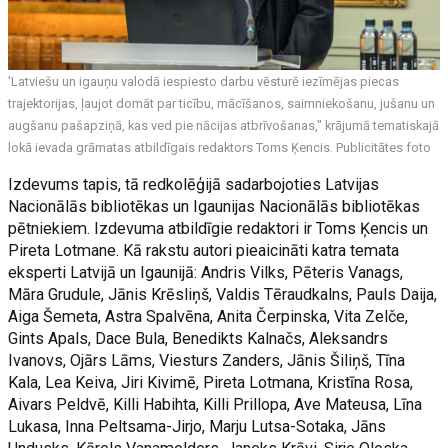
'Latviešu
un igauņu valodā iespiesto darbu vēsturē iezīmējas piecas
trajektorijas, ļaujot domāt par ticību, mācīšanos, saimniekošanu, jušanu un
augšanu pašapziņā, kas ved pie nācijas atbrīvošanas," krājumā tematiskajā
lokā ievada grāmatas atbildīgais redaktors Toms Ķencis. Publicitātes foto
Izdevums tapis, tā redkolēģijā sadarbojoties Latvijas
Nacionālās bibliotēkas un Igaunijas Nacionālās bibliotēkas
pētniekiem. Izdevuma atbildīgie redaktori ir Toms Ķencis un
Pireta Lotmane. Kā rakstu autori pieaicināti katra temata
eksperti Latvijā un Igaunijā: Andris Vilks, Pēteris Vanags,
Māra Grudule, Jānis Krēsliņš, Valdis Tēraudkalns, Pauls Daija,
Aiga Šemeta, Astra Spalvēna, Anita Čerpinska, Vita Zelče,
Gints Apals, Dace Bula, Benedikts Kalnačs, Aleksandrs
Ivanovs, Ojārs Lāms, Viesturs Zanders, Jānis Šiliņš, Tīna
Kala, Lea Keiva, Jiri Kivimē, Pireta Lotmana, Kristīna Rosa,
Aivars Peldvē, Killi Habihta, Killi Prillopa, Ave Mateusa, Līna
Lukasa, Inna Peltsama-Jirjo, Marju Lutsa-Sotaka, Jāns