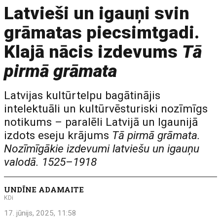
Latvieši un igauņi svin
grāmatas piecsimtgadi.
Klajā nācis izdevums
Tā
pirmā grāmata
Latvijas kultūrtelpu bagātinājis
intelektuāli un kultūrvēsturiski nozīmīgs
notikums – paralēli Latvijā un Igaunijā
izdots eseju krājums
Tā pirmā grāmata.
Nozīmīgākie izdevumi latviešu un igauņu
valodā. 1525–1918
UNDĪNE ADAMAITE
KDi
17. jūnijs, 2025, 11:58