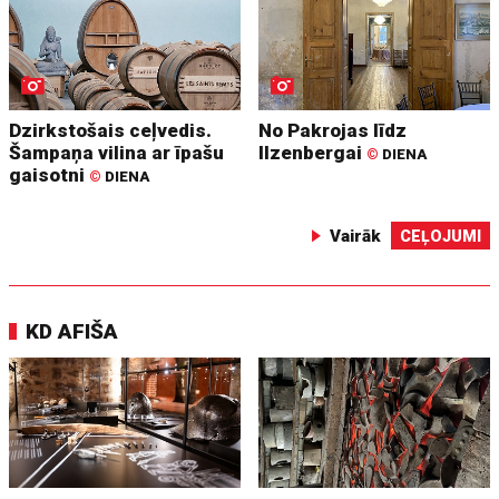
Dzirkstošais ceļvedis.
No Pakrojas līdz
Šampaņa vilina ar īpašu
Ilzenbergai
©
DIENA
gaisotni
©
DIENA
Vairāk
CEĻOJUMI
KD AFIŠA