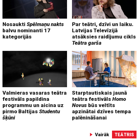
Nosaukti
Spēlmaņu nakts
Par teātri, dzīvi un laiku.
balvu nominanti 17
Latvijas Televīzijā
kategorijās
atsāksies raidījumu cikls
Teātra garša
Valmieras vasaras teātra
Starptautiskais jaunā
festivāls papildina
teātra festivāls
Homo
programmu un aicina uz
Novus
būs veltīts
pirmo Baltijas
Studentu
apzinātai dzīves tempa
šķūni
palēnināšanai
Vairāk
TEĀTRIS