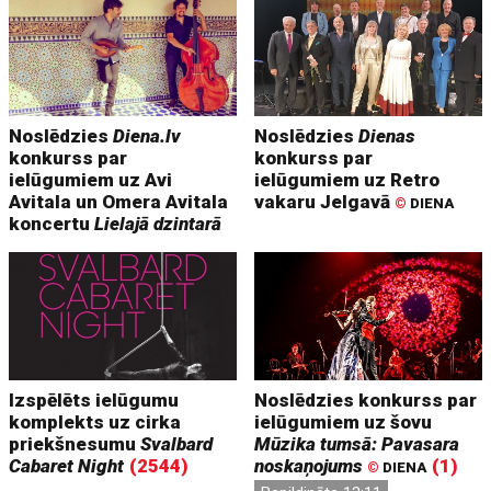
Noslēdzies
Diena.lv
Noslēdzies
Dienas
konkurss par
konkurss par
ielūgumiem uz Avi
ielūgumiem uz Retro
Avitala un Omera Avitala
vakaru Jelgavā
©
DIENA
koncertu
Lielajā dzintarā
Izspēlēts ielūgumu
Noslēdzies konkurss par
komplekts uz cirka
ielūgumiem uz šovu
priekšnesumu
Svalbard
Mūzika tumsā: Pavasara
Cabaret Night
(2544)
noskaņojums
(1)
©
DIENA