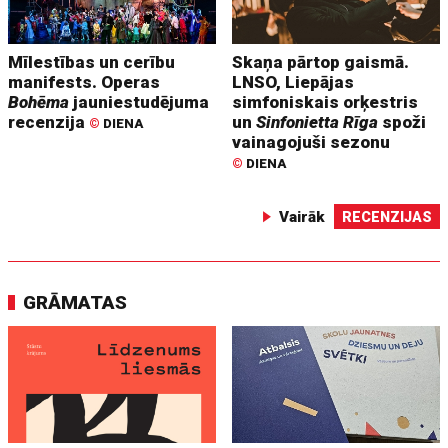
Mīlestības un cerību
Skaņa pārtop gaismā.
manifests. Operas
LNSO, Liepājas
Bohēma
jauniestudējuma
simfoniskais orķestris
recenzija
un
Sinfonietta Rīga
spoži
©
DIENA
vainagojuši sezonu
©
DIENA
Vairāk
RECENZIJAS
GRĀMATAS