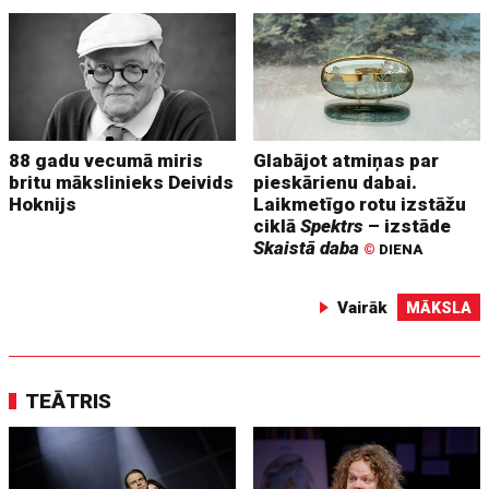
88 gadu vecumā miris
Glabājot atmiņas par
britu mākslinieks Deivids
pieskārienu dabai.
Hoknijs
Laikmetīgo rotu izstāžu
ciklā
Spektrs
– izstāde
Skaistā daba
©
DIENA
Vairāk
MĀKSLA
TEĀTRIS