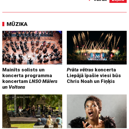
MŪZIKA
Mainīts solists un
Prāta vētras
koncerta
koncerta programma
Liepājā īpašie viesi būs
koncertam
LNSO Mālers
Chris Noah un Fiņķis
un Voltons