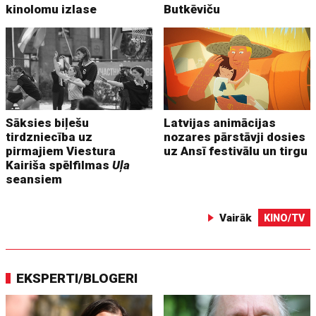
kinolomu izlase
Butkēviču
Sāksies biļešu
Latvijas animācijas
tirdzniecība uz
nozares pārstāvji dosies
pirmajiem Viestura
uz Ansī festivālu un tirgu
Kairiša spēlfilmas
Uļa
seansiem
Vairāk
KINO/TV
EKSPERTI/BLOGERI