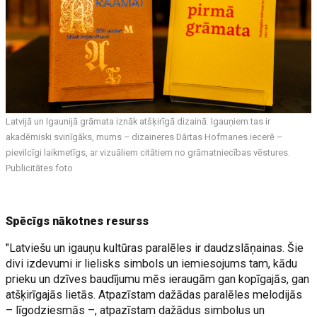
Latvijā
un Igaunijā grāmata iznāk atšķirīgā dizainā. Igauņiem tas ir
akadēmiski svinīgāks, mums – dizaineres Dārtas Hofmanes iecerē –
pievilcīgi laikmetīgs, ar vizuāliem citātiem no grāmatniecības vēstures.
Publicitātes foto
Spēcīgs nākotnes resurss
"Latviešu un igauņu kultūras paralēles ir daudzslāņainas. Šie
divi izdevumi ir lielisks simbols un iemiesojums tam, kādu
prieku un dzīves baudījumu mēs ieraugām gan kopīgajās, gan
atšķirīgajās lietās. Atpazīstam dažādas paralēles melodijās
– līgodziesmās –, atpazīstam dažādus simbolus un