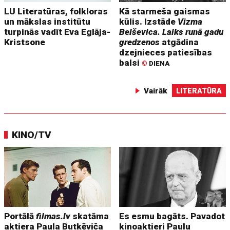
LU Literatūras, folkloras
Kā starmeša gaismas
un mākslas institūtu
kūlis. Izstāde
Vizma
turpinās vadīt Eva Eglāja-
Belševica. Laiks runā gadu
Kristsone
gredzenos
atgādina
dzejnieces patiesības
balsi
©
DIENA
Vairāk
LITERATŪRA
KINO/TV
Portālā
filmas.lv
skatāma
Es esmu bagāts. Pavadot
aktiera Paula Butkēviča
kinoaktieri Paulu