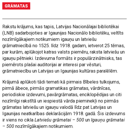
GRĀMATAS
Rakstu krājums, kas tapis, Latvijas Nacionālajai bibliotēkai
(LNB) sadarbojoties ar Igaunijas Nacionālo bibliotēku, veltīts
nozīmīgākajiem notikumiem igauņu un latviešu
grāmatniecībā no 1525. līdz 1918. gadam, ietverot 25 tēmas,
par kurām, aplūkojot katras valsts piemēru, raksta latviešu un
igauņu pētnieki. Izdevuma formāts ir populārzinātnisks, tas
piemērots plašai auditorijai ar interesi par vēsturi,
grāmatniecību un Latvijas un Igaunijas kultūras paralēlēm.
Krājumā aplūkoti tādi temati kā pirmais Bībeles tulkojums,
pirmā ābece, pirmās gramatikas grāmatas, vārdnīcas,
periodiskie izdevumi, pavārgrāmatas, enciklopēdijas un citi
nozīmīgi rakstītā un iespiestā vārda pieminekļi no pirmās
grāmatas latviešu un igauņu valodā līdz pat Latvijas un
Igaunijas neatkarības deklarācijām 1918. gadā. Šis izdevums
ir viens no cikla
Latviešu grāmatai – 500
un
Igauņu grāmatai
– 500
nozīmīgākajiem notikumiem.