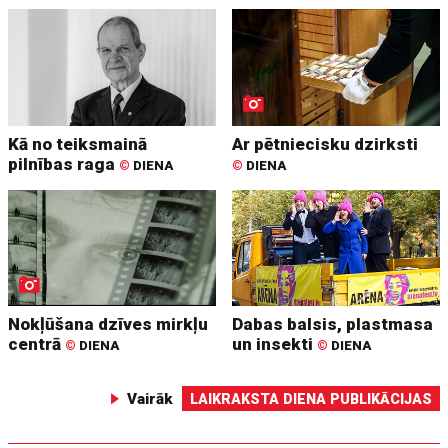
Kā no teiksmainā
Ar pētniecisku dzirksti
pilnības raga
©
DIENA
©
DIENA
Nokļūšana dzīves mirkļu
Dabas balsis, plastmasa
centrā
un insekti
©
DIENA
©
DIENA
Vairāk
LAIKRAKSTA DIENA PUBLIKĀCIJAS