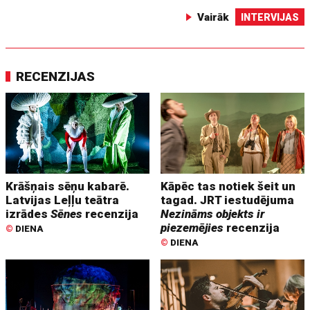
Vairāk
INTERVIJAS
RECENZIJAS
Krāšņais sēņu kabarē.
Kāpēc tas notiek šeit un
Latvijas Leļļu teātra
tagad. JRT iestudējuma
izrādes
Sēnes
recenzija
Nezināms objekts ir
piezemējies
recenzija
©
DIENA
©
DIENA