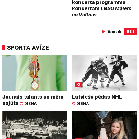
koncerta programma
koncertam
LNSO Mālers
un Voltons
Vairāk
KDI
SPORTA AVĪZE
Jaunais talants un mēra
Latviešu pēdas NHL
sajūta
©
DIENA
©
DIENA