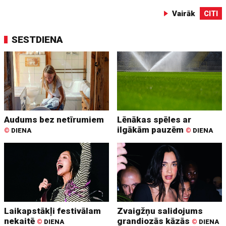
Vairāk
CITI
SESTDIENA
Audums bez netīrumiem
Lēnākas spēles ar
ilgākām pauzēm
©
DIENA
©
DIENA
Laikapstākļi festivālam
Zvaigžņu salidojums
nekaitē
grandiozās kāzās
©
DIENA
©
DIENA