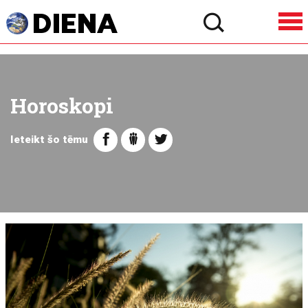
Horoskopi
Ieteikt šo tēmu