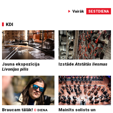
Vairāk
SESTDIENA
KDI
Jauna ekspozīcija
Izstāde
Atstātās liesmas
Livonijas pilis
Braucam tālāk!
Mainīts solists un
©
DIENA