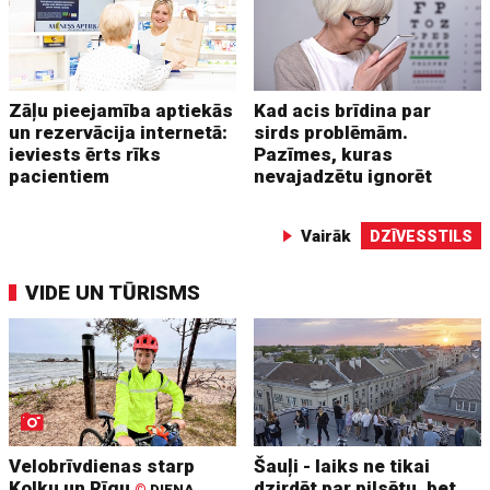
Zāļu pieejamība aptiekās
Kad acis brīdina par
un rezervācija internetā:
sirds problēmām.
ieviests ērts rīks
Pazīmes, kuras
pacientiem
nevajadzētu ignorēt
Vairāk
DZĪVESSTILS
VIDE UN TŪRISMS
Velobrīvdienas starp
Šauļi - laiks ne tikai
Kolku un Rīgu
dzirdēt par pilsētu, bet
©
DIENA