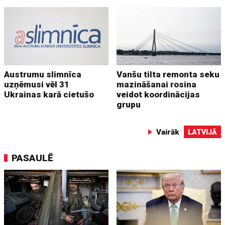
Austrumu slimnīca
Vanšu tilta remonta seku
uzņēmusi vēl 31
mazināšanai rosina
Ukrainas karā cietušo
veidot koordinācijas
grupu
Vairāk
LATVIJĀ
PASAULĒ