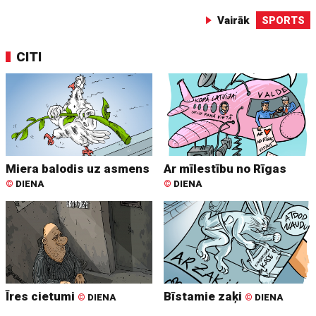
Vairāk
SPORTS
CITI
Miera balodis uz asmens
Ar mīlestību no Rīgas
©
DIENA
©
DIENA
Īres cietumi
Bīstamie zaķi
©
DIENA
©
DIENA