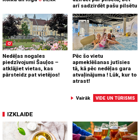
arī sadzirdēt pašu pilsētu
Nedēļas nogales
Pēc šo vietu
piedzīvojumi Šauļos –
apmeklēšanas jutīsies
atklājiet vietas, kas
tā, kā pēc nedēļas gara
pārsteidz pat vietējos!
atvaļinājuma ! Lūk, kur to
atrast!
Vairāk
VIDE UN TŪRISMS
IZKLAIDE