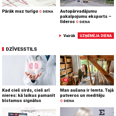
Pārāk maz turīgo
Autopārvadājumu
©
DIENA
pakalpojumu eksports –
līderos
©
DIENA
Vairāk
UZŅĒMĒJA DIENA
DZĪVESSTILS
Kad cieš sirds, cieš arī
Man aušana ir lemta. Tajā
nieres: kā laikus pamanīt
patveros un meditēju
bīstamus signālus
©
DIENA