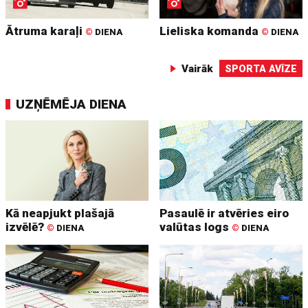
Ātruma karaļi
Lieliska komanda
©
DIENA
©
DIENA
Vairāk
SPORTA AVĪZE
UZŅĒMĒJA DIENA
Kā neapjukt plašajā
Pasaulē ir atvēries eiro
izvēlē?
valūtas logs
©
DIENA
©
DIENA