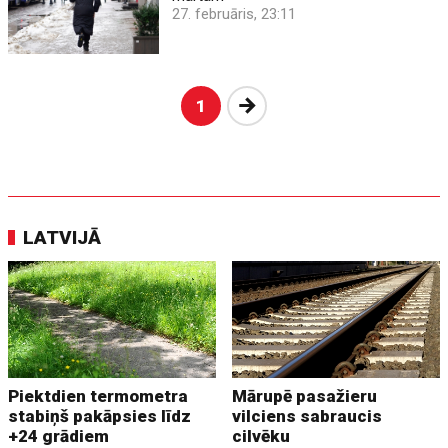
27. februāris, 23:11
Nākošā
1
LATVIJĀ
Piektdien termometra
Mārupē pasažieru
stabiņš pakāpsies līdz
vilciens sabraucis
+24 grādiem
cilvēku