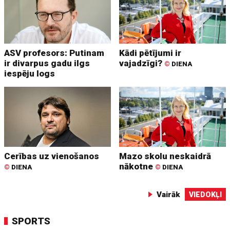
ASV profesors: Putinam
Kādi pētījumi ir
ir divarpus gadu ilgs
vajadzīgi?
©
DIENA
iespēju logs
Cerības uz vienošanos
Mazo skolu neskaidrā
nākotne
©
DIENA
©
DIENA
Vairāk
VIEDOKĻI
SPORTS