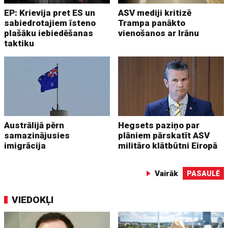
EP: Krievija pret ES un
ASV mediji kritizē
sabiedrotajiem īsteno
Trampa panākto
plašāku iebiedēšanas
vienošanos ar Irānu
taktiku
Austrālijā pērn
Hegsets paziņo par
samazinājusies
plāniem pārskatīt ASV
imigrācija
militāro klātbūtni Eiropā
Vairāk
PASAULĒ
VIEDOKĻI