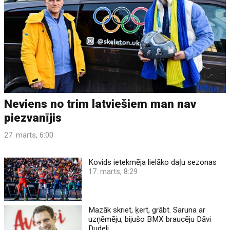
Neviens no trim latviešiem man nav
piezvanījis
27. marts, 6:00
Kovids ietekmēja lielāko daļu sezonas
17. marts, 8:29
Mazāk skriet, ķert, grābt. Saruna ar
uzņēmēju, bijušo BMX braucēju Dāvi
Dudeli