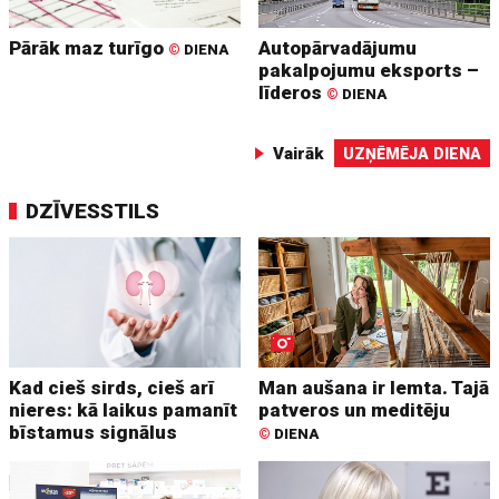
Pārāk maz turīgo
Autopārvadājumu
©
DIENA
pakalpojumu eksports –
līderos
©
DIENA
Vairāk
UZŅĒMĒJA DIENA
DZĪVESSTILS
Kad cieš sirds, cieš arī
Man aušana ir lemta. Tajā
nieres: kā laikus pamanīt
patveros un meditēju
bīstamus signālus
©
DIENA