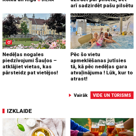
arī sadzirdēt pašu pilsētu
Nedēļas nogales
Pēc šo vietu
piedzīvojumi Šauļos –
apmeklēšanas jutīsies
atklājiet vietas, kas
tā, kā pēc nedēļas gara
pārsteidz pat vietējos!
atvaļinājuma ! Lūk, kur to
atrast!
Vairāk
VIDE UN TŪRISMS
IZKLAIDE