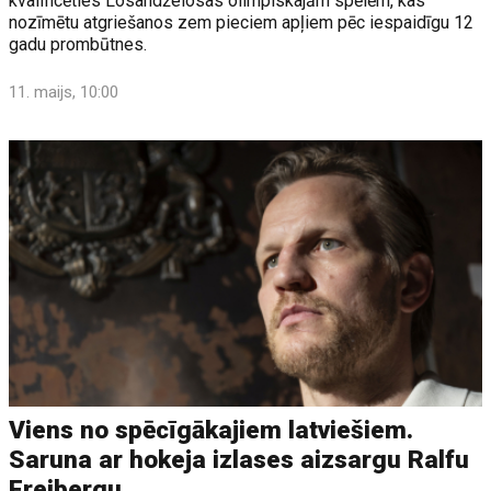
kvalificēties Losandželosas olimpiskajām spēlēm, kas
nozīmētu atgriešanos zem pieciem apļiem pēc iespaidīgu 12
gadu prombūtnes.
11. maijs, 10:00
Viens no spēcīgākajiem latviešiem.
Saruna ar hokeja izlases aizsargu Ralfu
Freibergu