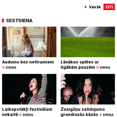
Vairāk
CITI
SESTDIENA
Audums bez netīrumiem
Lēnākas spēles ar
ilgākām pauzēm
©
DIENA
©
DIENA
Laikapstākļi festivālam
Zvaigžņu salidojums
nekaitē
grandiozās kāzās
©
DIENA
©
DIENA