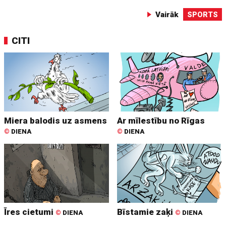
Vairāk
SPORTS
CITI
Miera balodis uz asmens
Ar mīlestību no Rīgas
©
DIENA
©
DIENA
Īres cietumi
Bīstamie zaķi
©
DIENA
©
DIENA