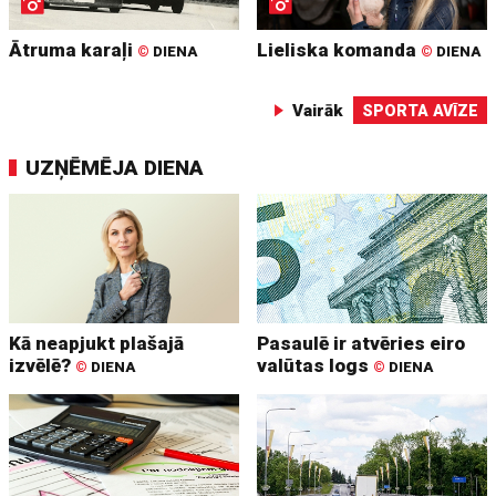
Ātruma karaļi
Lieliska komanda
©
DIENA
©
DIENA
Vairāk
SPORTA AVĪZE
UZŅĒMĒJA DIENA
Kā neapjukt plašajā
Pasaulē ir atvēries eiro
izvēlē?
valūtas logs
©
DIENA
©
DIENA