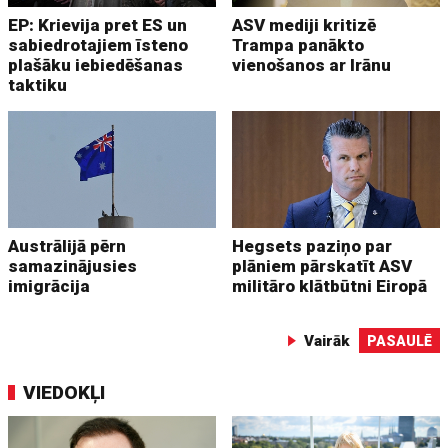
EP: Krievija pret ES un
ASV mediji kritizē
sabiedrotajiem īsteno
Trampa panākto
plašāku iebiedēšanas
vienošanos ar Irānu
taktiku
Austrālijā pērn
Hegsets paziņo par
samazinājusies
plāniem pārskatīt ASV
imigrācija
militāro klātbūtni Eiropā
Vairāk
PASAULĒ
VIEDOKĻI