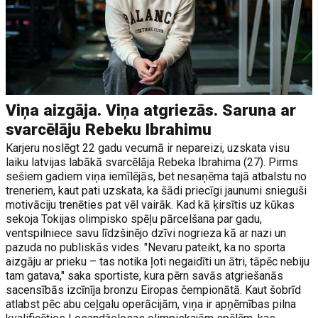
Viņa aizgāja. Viņa atgriezās. Saruna ar
svarcēlāju Rebeku Ibrahimu
Karjeru noslēgt 22 gadu vecumā ir nepareizi, uzskata visu
laiku latvijas labākā svarcēlāja Rebeka Ibrahima (27). Pirms
sešiem gadiem viņa iemīlējās, bet nesaņēma tajā atbalstu no
treneriem, kaut pati uzskata, ka šādi priecīgi jaunumi snieguši
motivāciju trenēties pat vēl vairāk. Kad kā ķirsītis uz kūkas
sekoja Tokijas olimpisko spēļu pārcelšana par gadu,
ventspilniece savu līdzšinējo dzīvi nogrieza kā ar nazi un
pazuda no publiskās vides. "Nevaru pateikt, ka no sporta
aizgāju ar prieku – tas notika ļoti negaidīti un ātri, tāpēc nebiju
tam gatava," saka sportiste, kura pērn savās atgriešanās
sacensībās izcīnīja bronzu Eiropas čempionātā. Kaut šobrīd
atlabst pēc abu ceļgalu operācijām, viņa ir apņēmības pilna