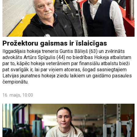
Prožektoru gaismas ir īslaicīgas
Ilggadējais hokeja treneris Guntis Bāliņš (63) un zvērināts
advokāts Artūrs Spīgulis (44) no biedrības Hokeja atbalstam
par to, kāpēc hokeja veterāniem par finansiālu atbalstu bieži
pat svarīgāk ir, lai par viņiem atceras, šogad sasniegtajiem
Latvijas jaunatnes hokeja ziedu laikiem un gaidāmo pasaules
čempionātu.
16. maijs, 10:00