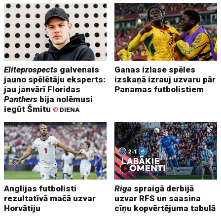
Eliteprospects
galvenais
Ganas izlase spēles
jauno spēlētāju eksperts:
izskaņā izrauj uzvaru pār
jau janvārī Floridas
Panamas futbolistiem
Panthers
bija nolēmusi
iegūt Šmitu
©
DIENA
Anglijas futbolisti
Riga
spraigā derbijā
rezultatīvā mačā uzvar
uzvar RFS un saasina
Horvātiju
cīņu kopvērtējuma tabulā