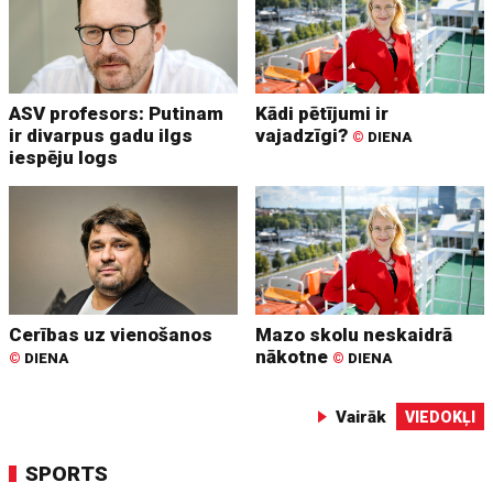
ASV profesors: Putinam
Kādi pētījumi ir
ir divarpus gadu ilgs
vajadzīgi?
©
DIENA
iespēju logs
Cerības uz vienošanos
Mazo skolu neskaidrā
nākotne
©
DIENA
©
DIENA
Vairāk
VIEDOKĻI
SPORTS