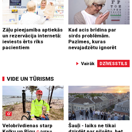
Zāļu pieejamība aptiekās
Kad acis brīdina par
un rezervācija internetā:
sirds problēmām.
ieviests ērts rīks
Pazīmes, kuras
pacientiem
nevajadzētu ignorēt
Vairāk
DZĪVESSTILS
VIDE UN TŪRISMS
Velobrīvdienas starp
Šauļi - laiks ne tikai
Kolku un Rīgu
dzirdēt par pilsētu, bet
©
DIENA