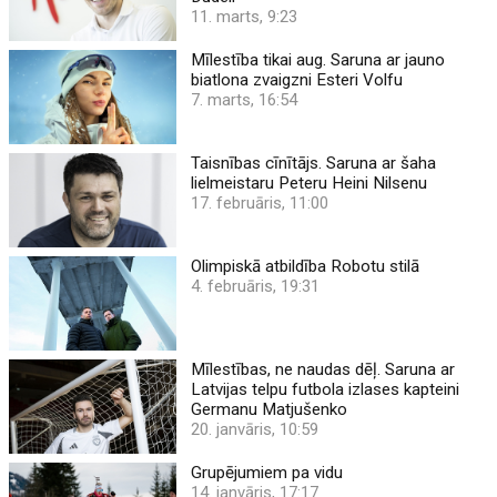
11. marts, 9:23
Mīlestība tikai aug. Saruna ar jauno
biatlona zvaigzni Esteri Volfu
7. marts, 16:54
Taisnības cīnītājs. Saruna ar šaha
lielmeistaru Peteru Heini Nilsenu
17. februāris, 11:00
Olimpiskā atbildība Robotu stilā
4. februāris, 19:31
Mīlestības, ne naudas dēļ. Saruna ar
Latvijas telpu futbola izlases kapteini
Germanu Matjušenko
20. janvāris, 10:59
Grupējumiem pa vidu
14. janvāris, 17:17