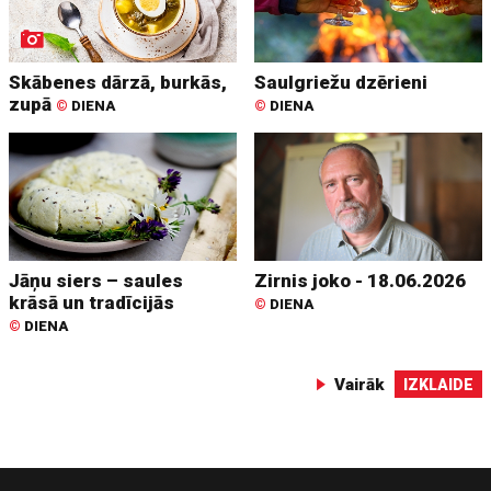
Skābenes dārzā, burkās,
Saulgriežu dzērieni
zupā
©
DIENA
©
DIENA
Jāņu siers – saules
Zirnis joko - 18.06.2026
krāsā un tradīcijās
©
DIENA
©
DIENA
Vairāk
IZKLAIDE