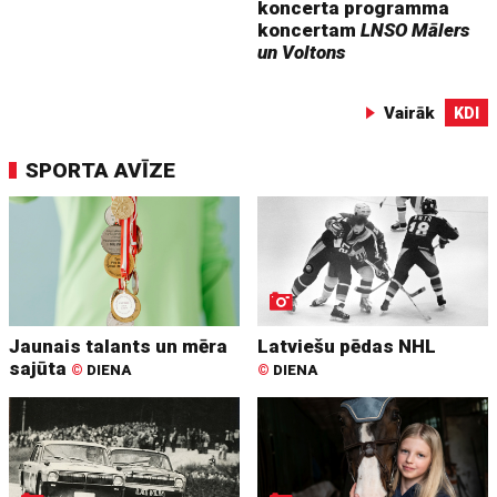
koncerta programma
koncertam
LNSO Mālers
un Voltons
Vairāk
KDI
SPORTA AVĪZE
Jaunais talants un mēra
Latviešu pēdas NHL
sajūta
©
DIENA
©
DIENA