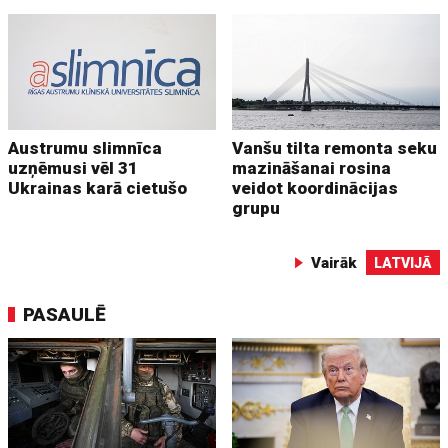
Austrumu slimnīca
Vanšu tilta remonta seku
uzņēmusi vēl 31
mazināšanai rosina
Ukrainas karā cietušo
veidot koordinācijas
grupu
Vairāk
LATVIJĀ
PASAULĒ