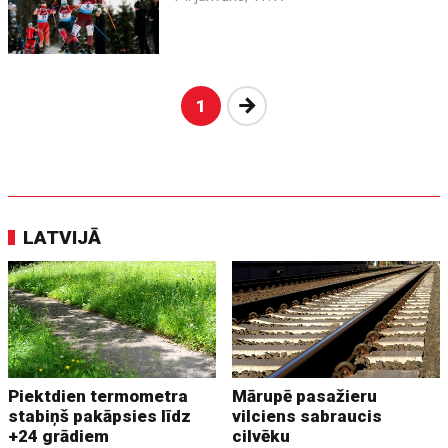
Nākošā
1
LATVIJĀ
Piektdien termometra
Mārupē pasažieru
stabiņš pakāpsies līdz
vilciens sabraucis
+24 grādiem
cilvēku