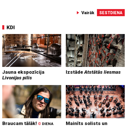
Vairāk
SESTDIENA
KDI
Jauna ekspozīcija
Izstāde
Atstātās liesmas
Livonijas pilis
Braucam tālāk!
Mainīts solists un
©
DIENA