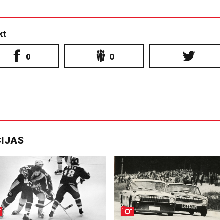
kt
0
0
CIJAS