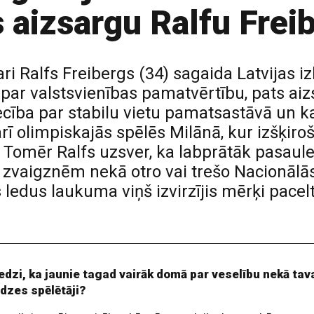
s aizsargu Ralfu Frei
i Ralfs Freibergs (34) sagaida Latvijas iz
par valstsvienības pamatvērtību, pats ai
ecība par stabilu vietu pamatsastāvā un ka
arī olimpiskajās spēlēs Milānā, kur izšķiro
. Tomēr Ralfs uzsver, ka labprātāk pasaul
 zvaigznēm nekā otro vai trešo Nacionālā
ledus laukuma viņš izvirzījis mērķi pacel
redzi, ka jaunie tagad vairāk domā par veselību nekā tav
dzes spēlētāji?