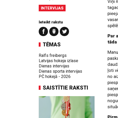
Viņi 
tagad
INTERVIJAS
pieej
vasar
Ieteikt rakstu
spēlē
Par 
tāda
TĒMAS
Manup
Ralfs freibergs
paska
Latvijas hokeja izlase
daudz
Dienas intervijas
ļoti 
Dienas sporta intervijas
no ai
PČ hokejā - 2026
piesp
SAISTĪTIE RAKSTI
saņe
piesp
nogur
situā
Pirm