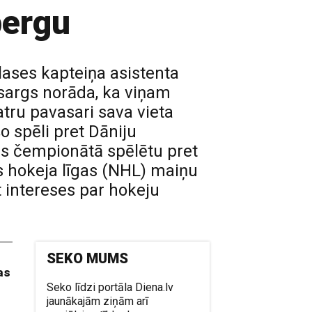
bergu
lases kapteiņa asistenta
zsargs norāda, ka viņam
tru pavasari sava vieta
šo spēli pret Dāniju
es čempionātā spēlētu pret
s hokeja līgas (NHL) maiņu
t intereses par hokeju
SEKO MUMS
as
Seko līdzi portāla Diena.lv
jaunākajām ziņām arī