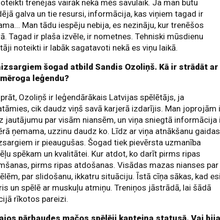
noteikti trenējas vairāk nekā mēs savulaik. Ja man būtu
ējā galva un tie resursi, informācija, kas viņiem tagad ir
ama... Man tādu iespēju nebija, es nezināju, kur trenēšos
ā. Tagad ir plaša izvēle, ir nometnes. Tehniski mūsdienu
tāji noteikti ir labāk sagatavoti nekā es viņu laikā.
aizsargiem šogad atbild Sandis Ozoliņš. Kā ir strādāt ar
 mēroga leģendu?
rāt, Ozoliņš ir leģendārākais Latvijas spēlētājs, ja
tāmies, cik daudz viņš savā karjerā izdarījis. Man joprojām 
 jautājumu par visām niansēm, un viņa sniegtā informācija 
vērā ņemama, uzzinu daudz ko. Līdz ar viņa atnākšanu gaida
zsargiem ir pieaugušas. Šogad tiek pievērsta uzmanība
ēļu spēkam un kvalitātei. Kur atdot, ko darīt pirms ripas
mšanas, pirms ripas atdošanas. Visādas mazas nianses par
ēlēm, par slidošanu, ikkatru situāciju. Īstā cīņa sākas, kad es
is un spēlē ar muskuļu atmiņu. Treniņos jāstrādā, lai šādā
cijā rīkotos pareizi.
ajos pārbaudes mačos spēlēji kapteiņa statusā. Vai bij