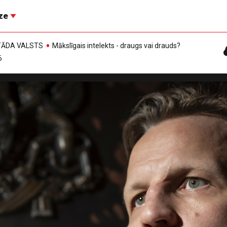
īze
, TĀDA VALSTS
Mākslīgais intelekts - draugs vai drauds?
6