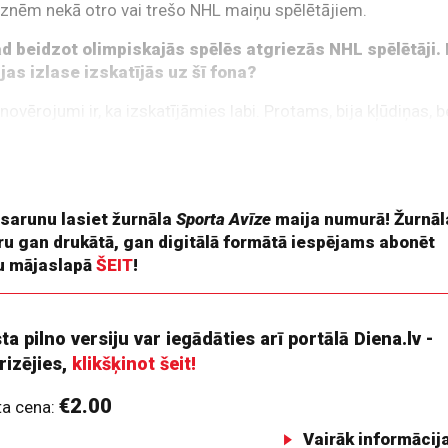
znēm nekā otro vai trešo NHL maiņu spēlētājiem.
d beidzot olimpiskajās spēlēs atgriezās NHL spēlētāji.
jas izlase izskatījās uz šī fona?
novērojumi ir, ka izskatījāmies labi. Protams, bija kļūdiņas, b
līmenī atšķiras tieši kļūdu daudzums. Lielās zvaigznes šīs
s izmanto un iemet vārtus. Atšķirību redzējām, bet veiksme
kritības gadījumā varējām pārsteigt.
 sarunu lasiet žurnāla
Sporta Avīze
maija numurā! Žurnāl
ru gan drukātā, gan digitālā formātā iespējams abonēt
 mājaslapā
ŠEIT
!
ta pilno versiju var iegādāties arī portālā Diena.lv -
rizējies,
klikšķinot šeit!
€2.00
ta cena:
Vairāk informācij