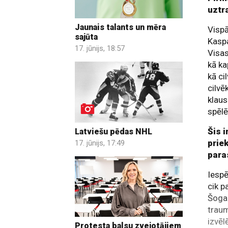
uztr
Jaunais talants un mēra
Vispā
sajūta
Kaspa
17. jūnijs, 18:57
Visas
kā ka
kā ci
cilvē
klaus
spēlē
Šis 
Latviešu pēdas NHL
prie
17. jūnijs, 17:49
paras
Iespē
cik p
Šogad
traum
izvēl
Protesta balsu zvejotājiem