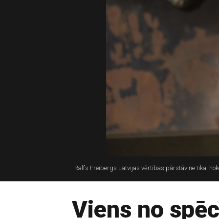
Ralfs Freibergs Latvijas vērtības pārstāv ne tikai ho
Viens no spēc