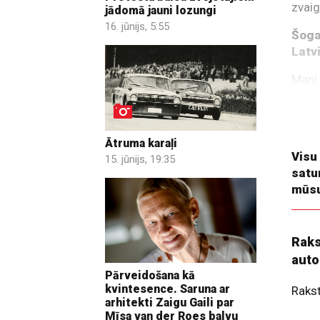
zvaig
jādomā jauni lozungi
16. jūnijs, 5:55
Šoga
Latvi
Mani 
šajā 
kļūda
un sa
Ātruma karaļi
Visu
15. jūnijs, 19:35
satu
mūsu
Raks
auto
Pārveidošana kā
kvintesence. Saruna ar
Raks
arhitekti Zaigu Gaili par
Mīsa van der Roes balvu