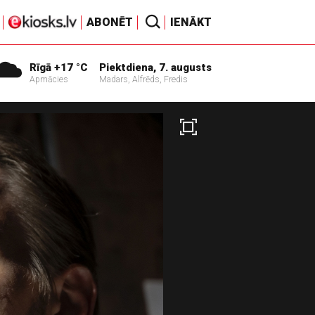
ABONĒT
IENĀKT
Rīgā +17 °C
Piektdiena, 7. augusts
Apmācies
Madars, Alfrēds, Fredis