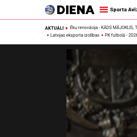
Sporta Av
Ēku renovācija - KĀDS MĀJOKLIS
AKTUĀLI
Latvijas eksporta izcilības
PK futbolā - 202