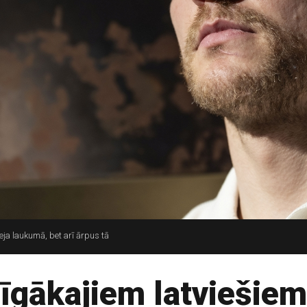
keja laukumā, bet arī ārpus tā
īgākajiem latviešiem