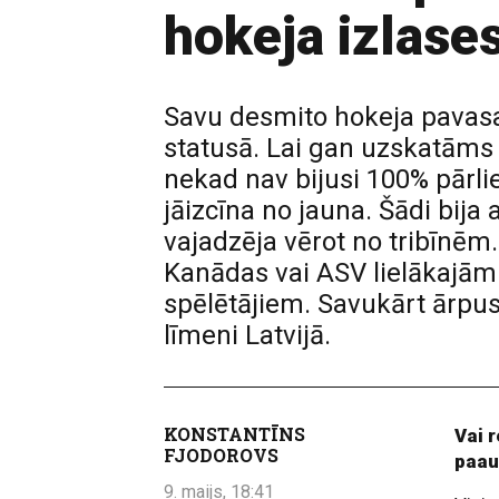
hokeja izlase
Savu desmito hokeja pavasar
statusā. Lai gan uzskatāms 
nekad nav bijusi 100% pārli
jāizcīna no jauna. Šādi bija 
vajadzēja vērot no tribīnēm
Kanādas vai ASV lielākajām
spēlētājiem. Savukārt ārpus 
līmeni Latvijā.
KONSTANTĪNS
Vai 
FJODOROVS
paau
9. maijs, 18:41