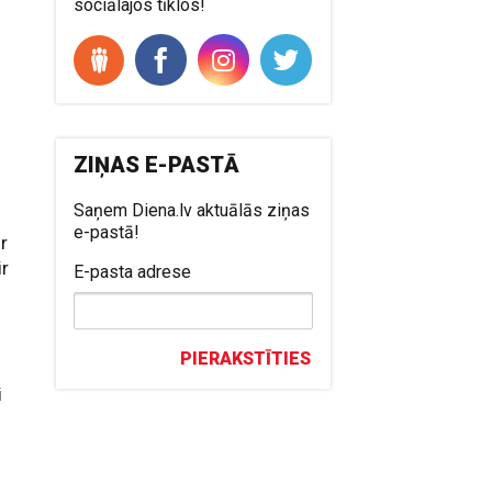
sociālajos tīklos!
ZIŅAS E-PASTĀ
Saņem Diena.lv aktuālās ziņas
e-pastā!
ir
ir
E-pasta adrese
s
PIERAKSTĪTIES
i
a