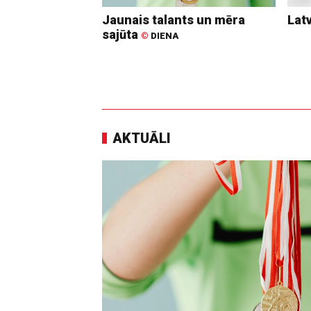
Jaunais talants un mēra
Lat
sajūta
©
DIENA
AKTUĀLI