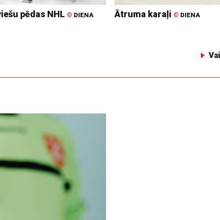
viešu pēdas NHL
Ātruma karaļi
©
DIENA
©
DIENA
Va