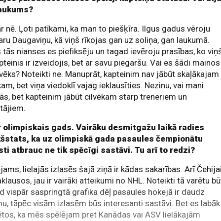
aukums?
r nē. Ļoti patīkami, ka man to piešķīra. Ilgus gadus vēroju
ru Daugaviņu, kā viņš rīkojas gan uz soliņa, gan laukumā.
 tās nianses es piefiksēju un tagad ievēroju prasības, ko viņ
pteinis ir izveidojis, bet ar savu piegaršu. Vai es šādi mainos
lvēks? Noteikti ne. Manuprāt, kapteinim nav jābūt skaļākajam
kam, bet viņa viedoklī vajag ieklausīties. Nezinu, vai mani
ās, bet kapteinim jābūt cilvēkam starp treneriem un
tājiem.
ir olimpiskais gads. Vairāku desmitgažu laikā radies
kšstats, ka uz olimpiskā gada pasaules čempionātu
ti atbrauc ne tik spēcīgi sastāvi. Tu arī to redzi?
jams, lielajās izlasēs šajā ziņā ir kādas sakarības. Arī Čehijai
aklausos, jau ir vairāki atteikumi no NHL. Noteikti tā varētu bū
 vispār saspringtā grafika dēļ pasaules hokejā ir daudz
u, tāpēc visām izlasēm būs interesanti sastāvi. Bet es labāk
ētos, ka mēs spēlējam pret Kanādas vai ASV lielākajām