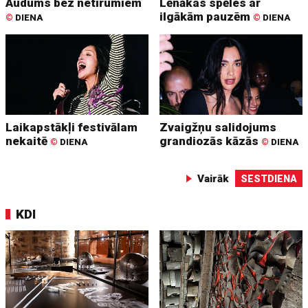
Audums bez netīrumiem
Lēnākas spēles ar
ilgākām pauzēm
©
DIENA
©
DIENA
Laikapstākļi festivālam
Zvaigžņu salidojums
nekaitē
grandiozās kāzās
©
DIENA
©
DIENA
Vairāk
SESTDIENA
KDI