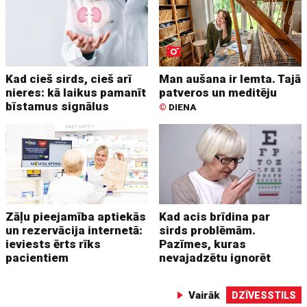
Kad cieš sirds, cieš arī
Man aušana ir lemta. Tajā
nieres: kā laikus pamanīt
patveros un meditēju
bīstamus signālus
©
DIENA
Zāļu pieejamība aptiekās
Kad acis brīdina par
un rezervācija internetā:
sirds problēmām.
ieviests ērts rīks
Pazīmes, kuras
pacientiem
nevajadzētu ignorēt
Vairāk
DZĪVESSTILS