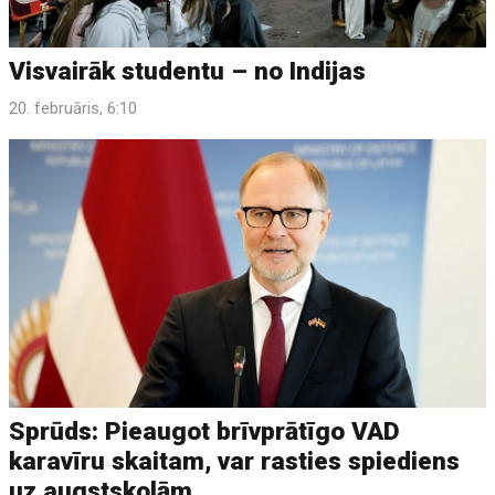
Visvairāk studentu – no Indijas
20. februāris, 6:10
Sprūds: Pieaugot brīvprātīgo VAD
karavīru skaitam, var rasties spiediens
uz augstskolām