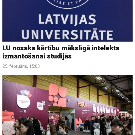
LU nosaka kārtību mākslīgā intelekta
izmantošanai studijās
25. februāris, 15:03