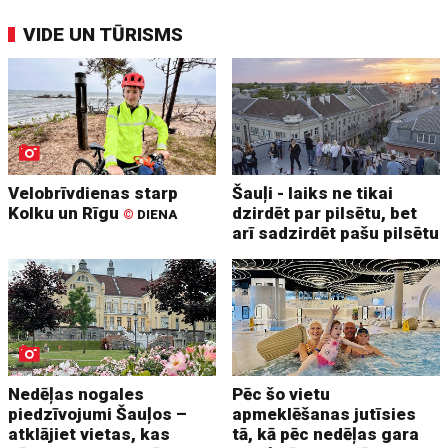
VIDE UN TŪRISMS
Velobrīvdienas starp
Šauļi - laiks ne tikai
Kolku un Rīgu
dzirdēt par pilsētu, bet
©
DIENA
arī sadzirdēt pašu pilsētu
Nedēļas nogales
Pēc šo vietu
piedzīvojumi Šauļos –
apmeklēšanas jutīsies
atklājiet vietas, kas
tā, kā pēc nedēļas gara