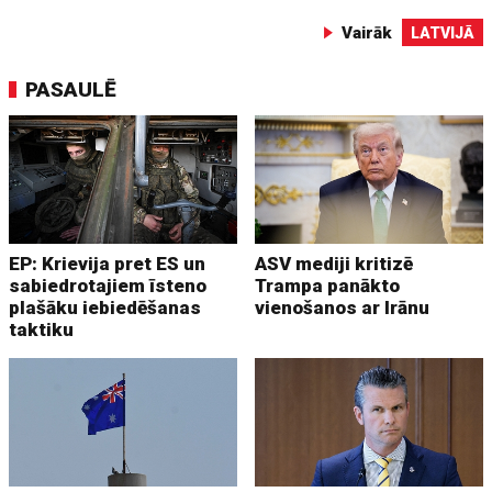
Vairāk
LATVIJĀ
PASAULĒ
EP: Krievija pret ES un
ASV mediji kritizē
sabiedrotajiem īsteno
Trampa panākto
plašāku iebiedēšanas
vienošanos ar Irānu
taktiku