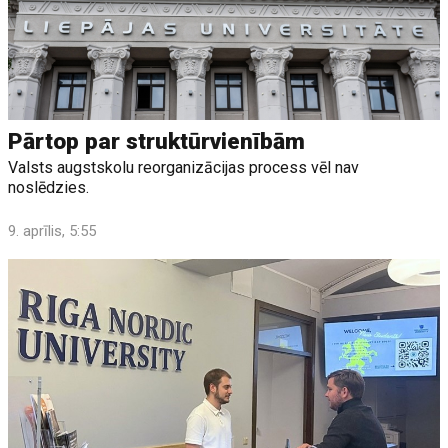
Pārtop par struktūrvienībām
Valsts augstskolu reorganizācijas process vēl nav
noslēdzies.
9. aprīlis, 5:55