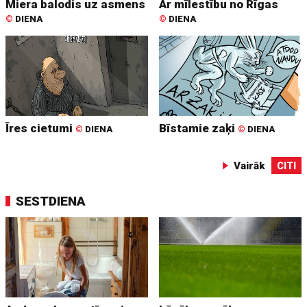
Miera balodis uz asmens
Ar mīlestību no Rīgas
©
DIENA
©
DIENA
Īres cietumi
Bīstamie zaķi
©
DIENA
©
DIENA
Vairāk
CITI
SESTDIENA