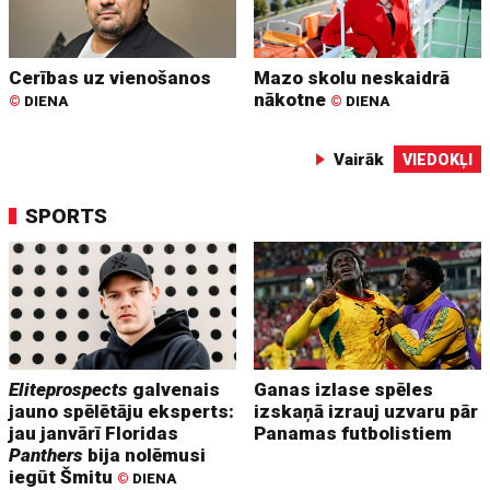
Cerības uz vienošanos
Mazo skolu neskaidrā
nākotne
©
DIENA
©
DIENA
Vairāk
VIEDOKĻI
SPORTS
Eliteprospects
galvenais
Ganas izlase spēles
jauno spēlētāju eksperts:
izskaņā izrauj uzvaru pār
jau janvārī Floridas
Panamas futbolistiem
Panthers
bija nolēmusi
iegūt Šmitu
©
DIENA