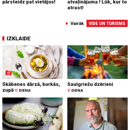
pārsteidz pat vietējos!
atvaļinājuma ! Lūk, kur to
atrast!
Vairāk
VIDE UN TŪRISMS
IZKLAIDE
Skābenes dārzā, burkās,
Saulgriežu dzērieni
zupā
©
DIENA
©
DIENA