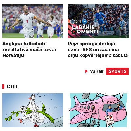
Anglijas futbolisti
Riga
spraigā derbijā
rezultatīvā mačā uzvar
uzvar RFS un saasina
Horvātiju
cīņu kopvērtējuma tabulā
Vairāk
SPORTS
CITI