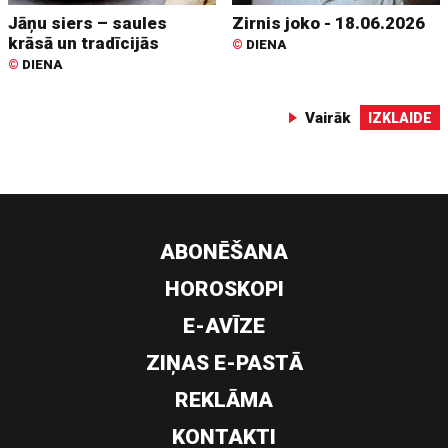
Jāņu siers – saules
Zirnis joko - 18.06.2026
krāsā un tradīcijās
©
DIENA
©
DIENA
Vairāk
IZKLAIDE
ABONĒŠANA
HOROSKOPI
E-AVĪZE
ZIŅAS E-PASTĀ
REKLĀMA
KONTAKTI