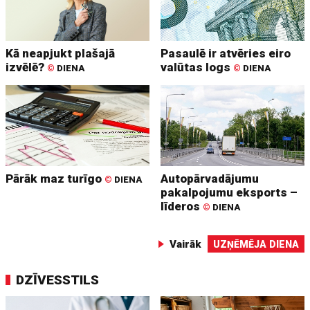
Kā neapjukt plašajā
Pasaulē ir atvēries eiro
izvēlē?
valūtas logs
©
DIENA
©
DIENA
Pārāk maz turīgo
Autopārvadājumu
©
DIENA
pakalpojumu eksports –
līderos
©
DIENA
Vairāk
UZŅĒMĒJA DIENA
DZĪVESSTILS