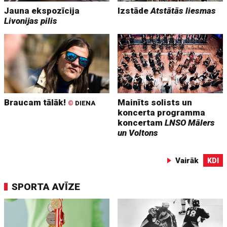
Jauna ekspozīcija
Izstāde
Atstātās liesmas
Livonijas pilis
Braucam tālāk!
Mainīts solists un
©
DIENA
koncerta programma
koncertam
LNSO Mālers
un Voltons
Vairāk
KDI
SPORTA AVĪZE