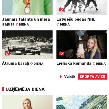
Jaunais talants un mēra
Latviešu pēdas NHL
sajūta
©
DIENA
©
DIENA
Ātruma karaļi
Lieliska komanda
©
DIENA
©
DIENA
Vairāk
SPORTA AVĪZE
UZŅĒMĒJA DIENA