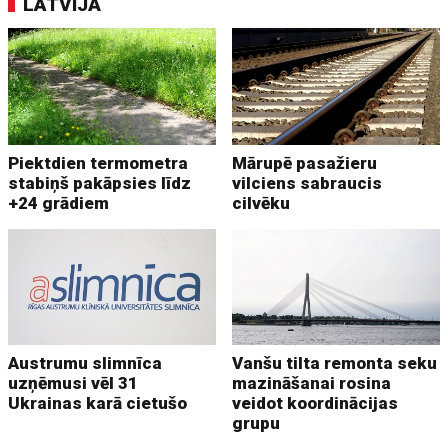
LATVIJĀ
Piektdien termometra
Mārupē pasažieru
stabiņš pakāpsies līdz
vilciens sabraucis
+24 grādiem
cilvēku
Austrumu slimnīca
Vanšu tilta remonta seku
uzņēmusi vēl 31
mazināšanai rosina
Ukrainas karā cietušo
veidot koordinācijas
grupu