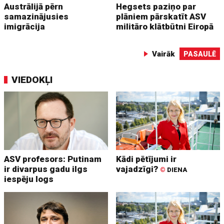
Austrālijā pērn
Hegsets paziņo par
samazinājusies
plāniem pārskatīt ASV
imigrācija
militāro klātbūtni Eiropā
Vairāk
PASAULĒ
VIEDOKĻI
ASV profesors: Putinam
Kādi pētījumi ir
ir divarpus gadu ilgs
vajadzīgi?
©
DIENA
iespēju logs