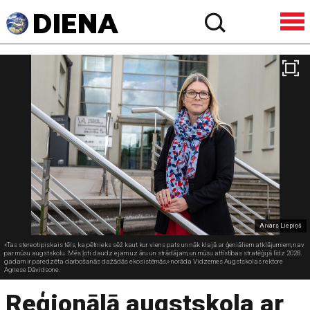
Aivars Liepiņš
«Tas stereotipiskais tēls, ka pētnieks sēž kaut kur viens pats un nāk klajā ar ģeniāliem atklājumiem, nav
par mūsu augstskolu. Mēs ļoti daudz ejam uz āru un strādājam, un mūsu attīstības stratēģijā līdz 2028.
gadam ir paredzēta darbošanās dažādās ekosistēmās,» norāda Vidzemes Augstskolas rektore
Agnese Dāvidsone.
Reģionālā augstskola ar