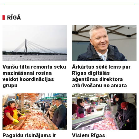
RĪGĀ
Vanšu tilta remonta seku
Ārkārtas sēdē lems par
mazināšanai rosina
Rīgas digitālās
veidot koordinācijas
aģentūras direktora
grupu
atbrīvošanu no amata
Pagaidu risinājums ir
Visiem Rīgas