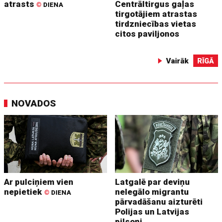
atrasts
Centrāltirgus gaļas
©
DIENA
tirgotājiem atrastas
tirdzniecības vietas
citos paviljonos
Vairāk
RĪGĀ
NOVADOS
Ar pulciņiem vien
Latgalē par deviņu
nepietiek
nelegālo migrantu
©
DIENA
pārvadāšanu aizturēti
Polijas un Latvijas
pilsoņi