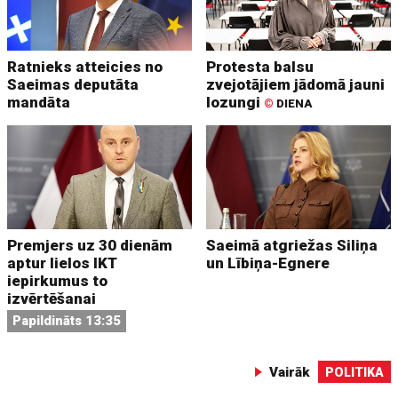
Ratnieks atteicies no
Protesta balsu
Saeimas deputāta
zvejotājiem jādomā jauni
mandāta
lozungi
©
DIENA
Premjers uz 30 dienām
Saeimā atgriežas Siliņa
aptur lielos IKT
un Lībiņa-Egnere
iepirkumus to
izvērtēšanai
Papildināts 13:35
Vairāk
POLITIKA