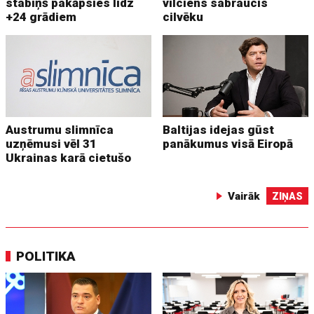
stabiņš pakāpsies līdz
vilciens sabraucis
+24 grādiem
cilvēku
Austrumu slimnīca
Baltijas idejas gūst
uzņēmusi vēl 31
panākumus visā Eiropā
Ukrainas karā cietušo
Vairāk
ZIŅAS
POLITIKA