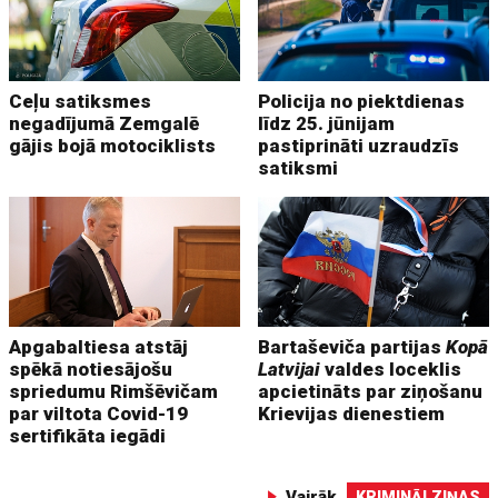
Ceļu satiksmes
Policija no piektdienas
negadījumā Zemgalē
līdz 25. jūnijam
gājis bojā motociklists
pastiprināti uzraudzīs
satiksmi
Apgabaltiesa atstāj
Bartaševiča partijas
Kopā
spēkā notiesājošu
Latvijai
valdes loceklis
spriedumu Rimšēvičam
apcietināts par ziņošanu
par viltota Covid-19
Krievijas dienestiem
sertifikāta iegādi
Vairāk
KRIMINĀLZIŅAS