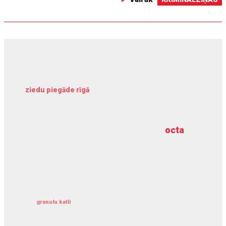
ziedu piegāde rīgā
meliorācijas darbi
octa
dziļurbums
kravu apdrošināšana
granulu katli
siltumsūknis