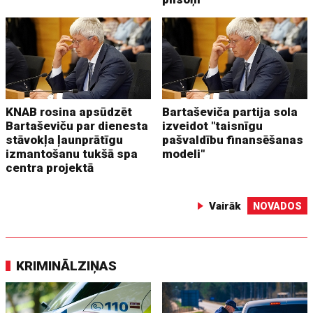
KNAB rosina apsūdzēt
Bartaševiča partija sola
Bartaševiču par dienesta
izveidot "taisnīgu
stāvokļa ļaunprātīgu
pašvaldību finansēšanas
izmantošanu tukšā spa
modeli"
centra projektā
Vairāk
NOVADOS
KRIMINĀLZIŅAS