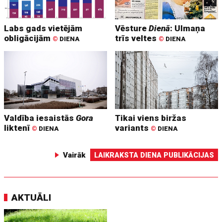
Labs gads vietējām
Vēsture
Dienā
: Ulmaņa
obligācijām
trīs veltes
©
DIENA
©
DIENA
Valdība iesaistās
Gora
Tikai viens biržas
liktenī
variants
©
DIENA
©
DIENA
Vairāk
LAIKRAKSTA DIENA PUBLIKĀCIJAS
AKTUĀLI