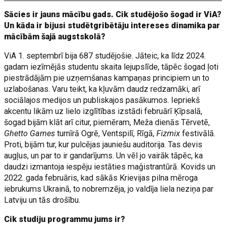
Sācies ir jauns mācību gads. Cik studējošo šogad ir ViA?
Un kāda ir bijusi studētgribētāju intereses dinamika par
mācībām šajā augstskolā?
ViA 1. septembrī bija 687 studējošie. Jāteic, ka līdz 2024.
gadam iezīmējās studentu skaita lejupslīde, tāpēc šogad ļoti
piestrādājām pie uzņemšanas kampaņas principiem un to
uzlabošanas. Varu teikt, ka kļuvām daudz redzamāki, arī
sociālajos medijos un publiskajos pasākumos. Iepriekš
akcentu likām uz lielo izglītības izstādi februārī Ķīpsalā,
šogad bijām klāt arī citur, piemēram, Meža dienās Tērvetē,
Ghetto Games
turnīrā Ogrē, Ventspilī, Rīgā,
Fizmix
festivālā.
Proti, bijām tur, kur pulcējas jauniešu auditorija. Tas devis
augļus, un par to ir gandarījums. Un vēl jo vairāk tāpēc, ka
daudzi izmantoja iespēju iestāties maģistrantūrā. Kovids un
2022. gada februāris, kad sākās Krievijas pilna mēroga
iebrukums Ukrainā, to nobremzēja, jo valdīja liela neziņa par
Latviju un tās drošību.
Cik studiju programmu jums ir?