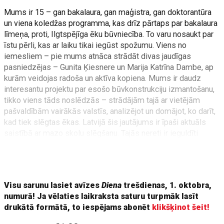
Mums ir 15 – gan bakalaura, gan maģistra, gan doktorantūra
un viena koledžas programma, kas drīz pārtaps par bakalaura
līmeņa, proti, Ilgtspējīga ēku būvniecība. To varu nosaukt par
īstu pērli, kas ar laiku tikai iegūst spožumu. Viens no
iemesliem – pie mums atnāca strādāt divas jaudīgas
pasniedzējas – Gunita Ķiesnere un Marija Katrīna Dambe, ap
kurām veidojas radoša un aktīva kopiena. Mums ir daudz
interesantu projektu par esošo būvkonstrukciju izmantošanu,
tikko viens tāds noslēdzās – strādājām tajā ar vietējām
pašvaldībām vairākās valstīs, analizējot un domājot, ko darīt,
kad tiek slēgtas ēkas. Latvijā šis jautājums ir īpaši aktuāls
saistībā ar mazo skolu slēgšanu. Tajās nereti ir ieguldīti
milzīgi līdzekļi, bet tālāka pielietojuma nav. Mēģinām
piesaistīt finansējumu alternatīvo būvniecības materiālu,
piemēram, kaņepjšķiedras, izmantošanā.
Visu sarunu lasiet avīzes
Diena
trešdienas, 1. oktobra,
numurā! Ja vēlaties laikraksta saturu turpmāk lasīt
drukātā formātā, to iespējams abonēt
klikšķinot šeit!