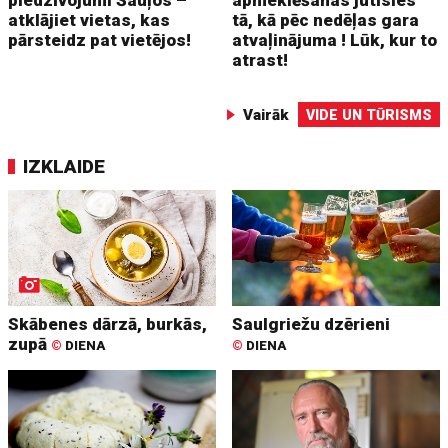
atklājiet vietas, kas
tā, kā pēc nedēļas gara
pārsteidz pat vietējos!
atvaļinājuma ! Lūk, kur to
atrast!
Vairāk
VIDE UN TŪRISMS
IZKLAIDE
Skābenes dārzā, burkās,
Saulgriežu dzērieni
zupā
©
DIENA
©
DIENA