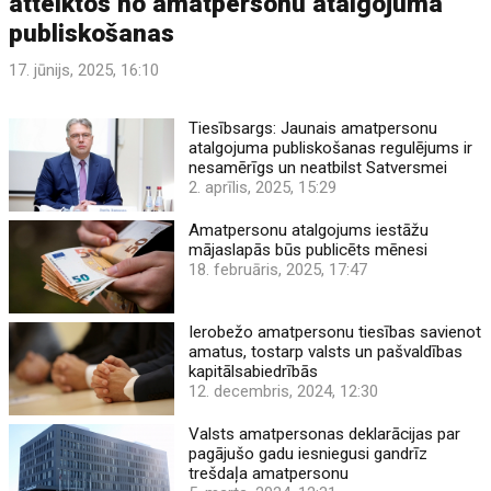
atteiktos no amatpersonu atalgojuma
publiskošanas
17. jūnijs, 2025, 16:10
Tiesībsargs: Jaunais amatpersonu
atalgojuma publiskošanas regulējums ir
nesamērīgs un neatbilst Satversmei
2. aprīlis, 2025, 15:29
Amatpersonu atalgojums iestāžu
mājaslapās būs publicēts mēnesi
18. februāris, 2025, 17:47
Ierobežo amatpersonu tiesības savienot
amatus, tostarp valsts un pašvaldības
kapitālsabiedrībās
12. decembris, 2024, 12:30
Valsts amatpersonas deklarācijas par
pagājušo gadu iesniegusi gandrīz
trešdaļa amatpersonu