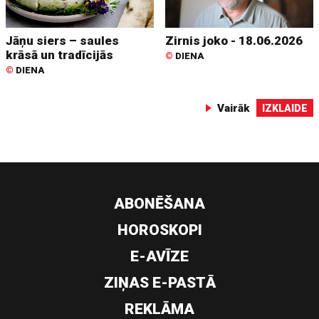
Jāņu siers – saules
Zirnis joko - 18.06.2026
krāsā un tradīcijās
©
DIENA
©
DIENA
Vairāk
IZKLAIDE
ABONĒŠANA
HOROSKOPI
E-AVĪZE
ZIŅAS E-PASTĀ
REKLĀMA