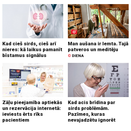
Kad cieš sirds, cieš arī
Man aušana ir lemta. Tajā
nieres: kā laikus pamanīt
patveros un meditēju
bīstamus signālus
©
DIENA
Zāļu pieejamība aptiekās
Kad acis brīdina par
un rezervācija internetā:
sirds problēmām.
ieviests ērts rīks
Pazīmes, kuras
pacientiem
nevajadzētu ignorēt