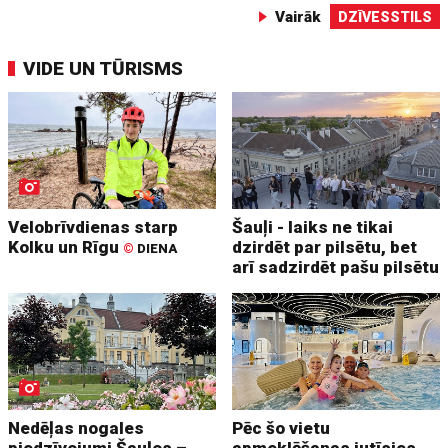
Vairāk
DZĪVESSTILS
VIDE UN TŪRISMS
Velobrīvdienas starp
Šauļi - laiks ne tikai
Kolku un Rīgu
dzirdēt par pilsētu, bet
©
DIENA
arī sadzirdēt pašu pilsētu
Nedēļas nogales
Pēc šo vietu
piedzīvojumi Šauļos –
apmeklēšanas jutīsies