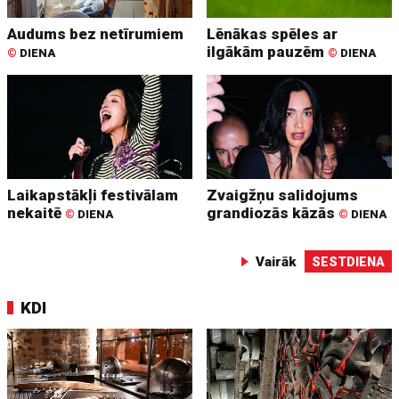
Audums bez netīrumiem
Lēnākas spēles ar
ilgākām pauzēm
©
DIENA
©
DIENA
Laikapstākļi festivālam
Zvaigžņu salidojums
nekaitē
grandiozās kāzās
©
DIENA
©
DIENA
Vairāk
SESTDIENA
KDI