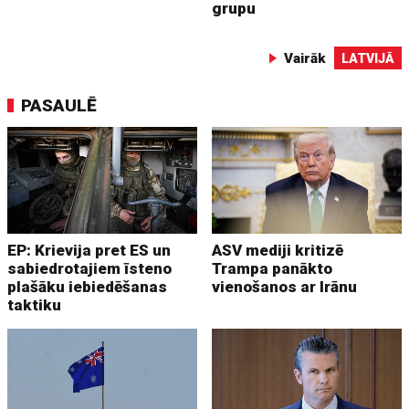
grupu
Vairāk
LATVIJĀ
PASAULĒ
EP: Krievija pret ES un
ASV mediji kritizē
sabiedrotajiem īsteno
Trampa panākto
plašāku iebiedēšanas
vienošanos ar Irānu
taktiku