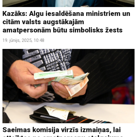
Kazāks: Algu iesaldēšana ministriem un
citām valsts augstākajām
amatpersonām būtu simbolisks žests
19. jūnijs, 2025, 10:48
Saeimas komisija virzīs izmaiņas, lai