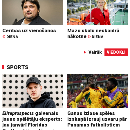
Cerības uz vienošanos
Mazo skolu neskaidrā
nākotne
©
DIENA
©
DIENA
Vairāk
VIEDOKĻI
SPORTS
Eliteprospects
galvenais
Ganas izlase spēles
jauno spēlētāju eksperts:
izskaņā izrauj uzvaru pār
jau janvārī Floridas
Panamas futbolistiem