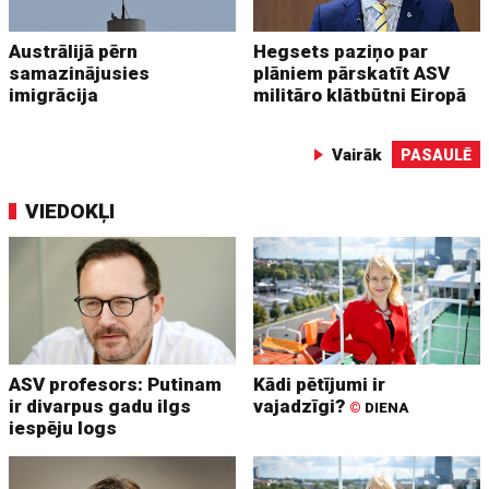
Austrālijā pērn
Hegsets paziņo par
samazinājusies
plāniem pārskatīt ASV
imigrācija
militāro klātbūtni Eiropā
Vairāk
PASAULĒ
VIEDOKĻI
ASV profesors: Putinam
Kādi pētījumi ir
ir divarpus gadu ilgs
vajadzīgi?
©
DIENA
iespēju logs