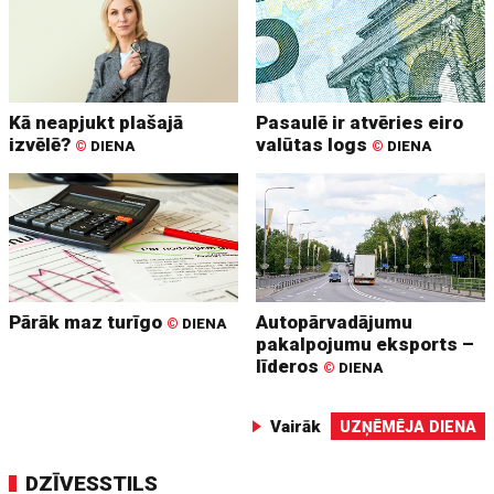
Kā neapjukt plašajā
Pasaulē ir atvēries eiro
izvēlē?
valūtas logs
©
DIENA
©
DIENA
Pārāk maz turīgo
Autopārvadājumu
©
DIENA
pakalpojumu eksports –
līderos
©
DIENA
Vairāk
UZŅĒMĒJA DIENA
DZĪVESSTILS