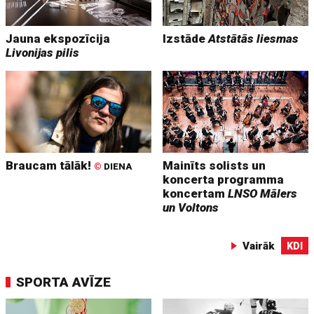
Jauna ekspozīcija
Izstāde
Atstātās liesmas
Livonijas pilis
Braucam tālāk!
Mainīts solists un
©
DIENA
koncerta programma
koncertam
LNSO Mālers
un Voltons
Vairāk
KDI
SPORTA AVĪZE