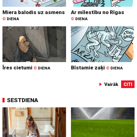
Miera balodis uz asmens
Ar mīlestību no Rīgas
©
DIENA
©
DIENA
Īres cietumi
Bīstamie zaķi
©
DIENA
©
DIENA
Vairāk
CITI
SESTDIENA