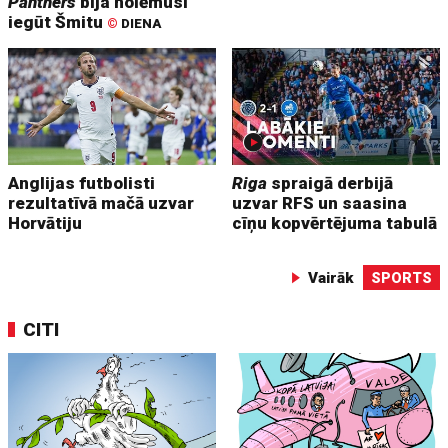
Panthers
bija nolēmusi
iegūt Šmitu
©
DIENA
Anglijas futbolisti
Riga
spraigā derbijā
rezultatīvā mačā uzvar
uzvar RFS un saasina
Horvātiju
cīņu kopvērtējuma tabulā
Vairāk
SPORTS
CITI