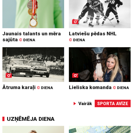
Jaunais talants un mēra
Latviešu pēdas NHL
sajūta
©
DIENA
©
DIENA
Ātruma karaļi
Lieliska komanda
©
DIENA
©
DIENA
Vairāk
SPORTA AVĪZE
UZŅĒMĒJA DIENA