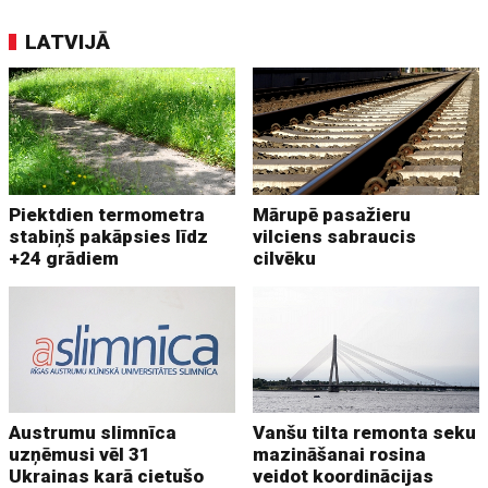
LATVIJĀ
Piektdien termometra
Mārupē pasažieru
stabiņš pakāpsies līdz
vilciens sabraucis
+24 grādiem
cilvēku
Austrumu slimnīca
Vanšu tilta remonta seku
uzņēmusi vēl 31
mazināšanai rosina
Ukrainas karā cietušo
veidot koordinācijas