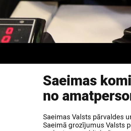
Saeimas komisi
no amatperso
Saeimas Valsts pārvaldes un
Saeimā grozījumus Valsts pā