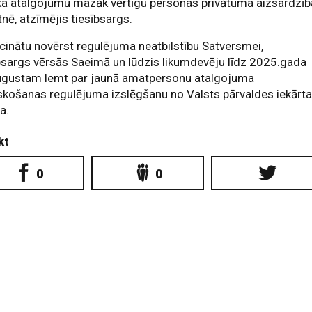
ka atalgojumu mazāk vērtīgu personas privātuma aizsardzī
tnē, atzīmējis tiesībsargs.
icinātu novērst regulējuma neatbilstību Satversmei,
bsargs vērsās Saeimā un lūdzis likumdevēju līdz 2025.gada
ugustam lemt par jaunā amatpersonu atalgojuma
skošanas regulējuma izslēgšanu no Valsts pārvaldes iekārt
a.
kt
0
0