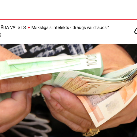
, TĀDA VALSTS
Mākslīgais intelekts - draugs vai drauds?
6