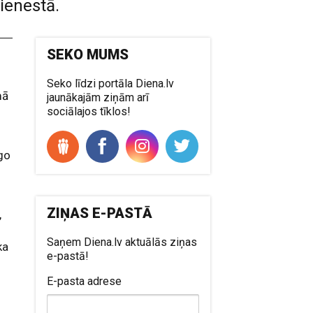
ienestā.
SEKO MUMS
Seko līdzi portāla Diena.lv
mā
jaunākajām ziņām arī
sociālajos tīklos!
īgo
ZIŅAS E-PASTĀ
,
Saņem Diena.lv aktuālās ziņas
ka
e-pastā!
E-pasta adrese