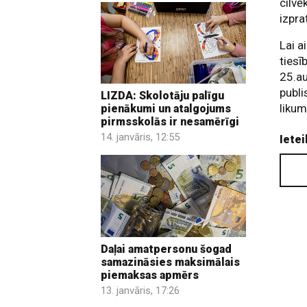
cilvē
izpra
Lai a
tiesī
25.a
publi
LIZDA: Skolotāju palīgu
likum
pienākumi un atalgojums
pirmsskolās ir nesamērīgi
14. janvāris, 12:55
Ietei
Daļai amatpersonu šogad
samazināsies maksimālais
piemaksas apmērs
13. janvāris, 17:26