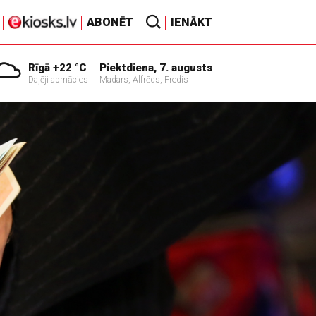
ABONĒT
IENĀKT
Rīgā +22 °C
Piektdiena, 7. augusts
Daļēji apmācies
Madars, Alfrēds, Fredis