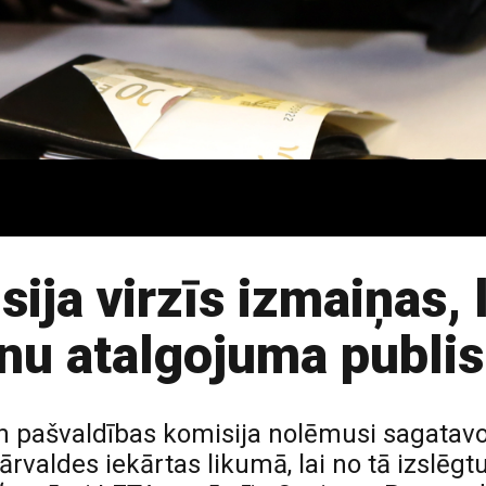
ja virzīs izmaiņas, l
nu atalgojuma publi
 pašvaldības komisija nolēmusi sagatavot 
rvaldes iekārtas likumā, lai no tā izslēg