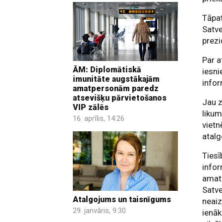
Tāpa
Satve
prez
Par a
ĀM: Diplomātiskā
iesni
imunitāte augstākajām
info
amatpersonām paredz
atsevišķu pārvietošanos
Jau z
VIP zālēs
likum
16. aprīlis, 14:26
vietn
atal
Tiesī
infor
amat
Satve
Atalgojums un taisnīgums
neai
29. janvāris, 9:30
ienāk