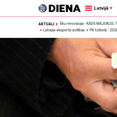
Latvijā
Ēku renovācija - KĀDS MĀJOKLIS
AKTUĀLI
Latvijas eksporta izcilības
PK futbolā - 202