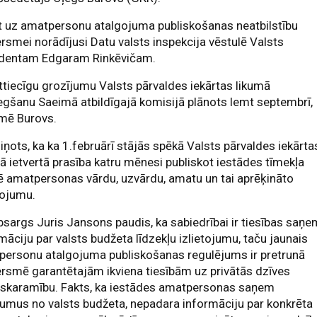
t uz amatpersonu atalgojuma publiskošanas neatbilstību
rsmei norādījusi Datu valsts inspekcija vēstulē Valsts
identam Edgaram Rinkēvičam.
ttiecīgu grozījumu Valsts pārvaldes iekārtas likumā
egšanu Saeimā atbildīgajā komisijā plānots lemt septembrī,
rmē Burovs.
iņots, ka ka 1.februārī stājās spēkā Valsts pārvaldes iekārta
ā ietvertā prasība katru mēnesi publiskot iestādes tīmekļa
ē amatpersonas vārdu, uzvārdu, amatu un tai aprēķināto
gojumu.
bsargs Juris Jansons paudis, ka sabiedrībai ir tiesības saņe
māciju par valsts budžeta līdzekļu izlietojumu, taču jaunais
personu atalgojuma publiskošanas regulējums ir pretrunā
rsmē garantētajām ikviena tiesībām uz privātās dzīves
zskaramību. Fakts, ka iestādes amatpersonas saņem
umus no valsts budžeta, nepadara informāciju par konkrēta