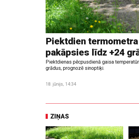
Piektdien termometra
pakāpsies līdz +24 g
Piektdienas pēcpusdienā gaisa temperatūr
grādus, prognozē sinoptiķi.
18. jūnijs, 14:34
ZIŅAS