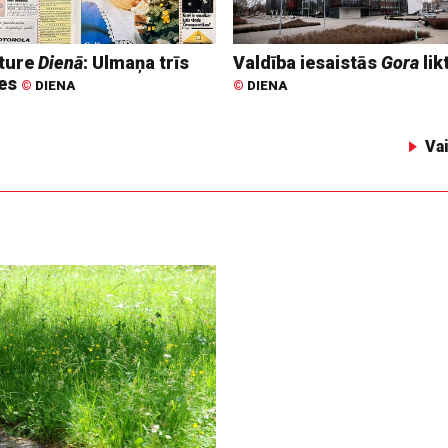
ture
Dienā
: Ulmaņa trīs
Valdība iesaistās
Gora
lik
tes
©
DIENA
©
DIENA
Va