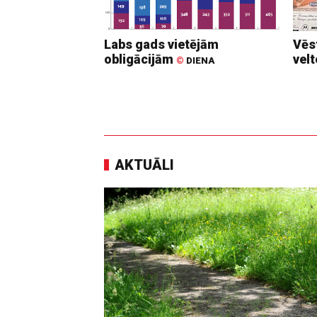
Labs gads vietējām
Vēs
obligācijām
vel
©
DIENA
AKTUĀLI