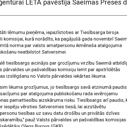
ģentūrai LETA pavēstīja Saeimas Preses d
āti lēmumu pieņēma, iepazīstoties ar Tiesībsarga biroja
li komisijai, kurā norādīts, ka pagājušā gada novembrī Saei
emtā norma par valsts amatpersonu ikmēneša atalgojuma
skošanu neatbilstot Satversmei.
lē tiesībsargs aicinājis par grozījumu virzību Saeimā atbild
s pārvaldes un pašvaldības komisiju lemt par apstrīdētās
s izslēgšanu no Valsts pārvaldes iekārtas likuma.
īsim likuma grozījumus, jo tiesībsargs savā atzinumā paudis
osacījums par atalgojuma publiskošanu rada ievērojamu
nas pamattiesību aizskāruma risku. Tiesībsargs arī paudis, 
r iespēju vērsties Satversmes tiesā, lai aizstāvētu
ersonu tiesības uz savu datu drošību un privātās dzīves
skaramību," pauž Valsts pārvaldes un pašvaldības komisijas
šsēdētājs Oļegs Burovs (GKR).