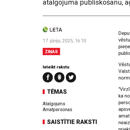
atalgojuma publiskošanu, a
Deput
vēstu
17. jūnijs, 2025, 16:10
pieņ
ZIŅAS
publi
Vēstu
Ieteikt rakstu
Valst
norma
"Virz
TĒMAS
ka n
perso
Atalgojums
apsve
Amatpersonas
amatp
SAISTĪTIE RAKSTI
neaiz
priek