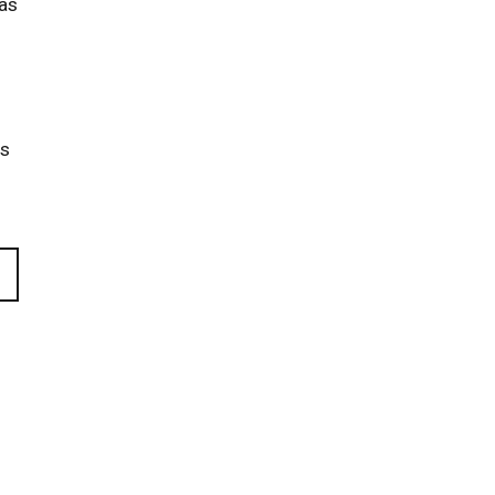
bas
as