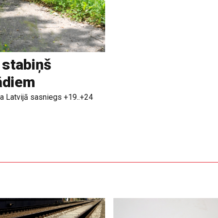
 stabiņš
rādiem
a Latvijā sasniegs +19..+24