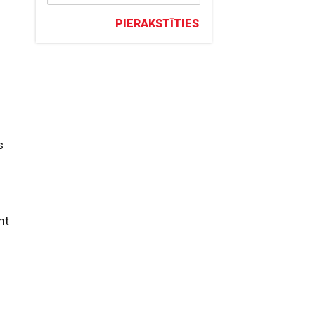
PIERAKSTĪTIES
s
mt