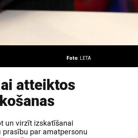
Foto
: LETA
ai atteiktos
skošanas
un virzīt izskatīšanai
tu prasību par amatpersonu