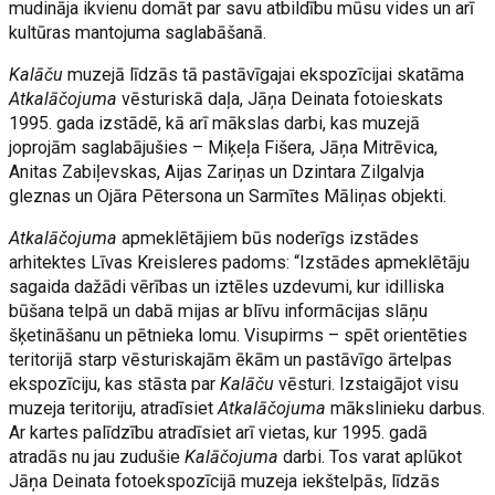
mudināja ikvienu domāt par savu atbildību mūsu vides un arī
kultūras mantojuma saglabāšanā.
Kalāču
muzejā līdzās tā pastāvīgajai ekspozīcijai skatāma
Atkalāčojuma
vēsturiskā daļa, Jāņa Deinata fotoieskats
1995. gada izstādē, kā arī mākslas darbi, kas muzejā
joprojām saglabājušies – Miķeļa Fišera, Jāņa Mitrēvica,
Anitas Zabiļevskas, Aijas Zariņas un Dzintara Zilgalvja
gleznas un Ojāra Pētersona un Sarmītes Māliņas objekti.
Atkalāčojuma
apmeklētājiem būs noderīgs izstādes
arhitektes Līvas Kreisleres padoms: “Izstādes apmeklētāju
sagaida dažādi vērības un iztēles uzdevumi, kur idilliska
būšana telpā un dabā mijas ar blīvu informācijas slāņu
šķetināšanu un pētnieka lomu. Visupirms – spēt orientēties
teritorijā starp vēsturiskajām ēkām un pastāvīgo ārtelpas
ekspozīciju, kas stāsta par
Kalāču
vēsturi. Izstaigājot visu
muzeja teritoriju, atradīsiet
Atkalāčojuma
mākslinieku darbus.
Ar kartes palīdzību atradīsiet arī vietas, kur 1995. gadā
atradās nu jau zudušie
Kalāčojuma
darbi. Tos varat aplūkot
Jāņa Deinata fotoekspozīcijā muzeja iekštelpās, līdzās