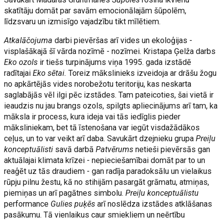
skatītāju domāt par savām emocionālajām šūpolēm,
līdzsvaru un izmisīgo vajadzību tikt mīlētiem.
Atkalāčojuma
darbi pievēršas arī vides un ekoloģijas -
visplašākajā šī vārda nozīmē - nozīmei. Kristapa Ģelža darbs
Eko ozols
ir tiešs turpinājums viņa 1995. gada izstādē
radītajai
Eko sētai.
Toreiz mākslinieks izveidoja ar drāšu žogu
no apkārtējās vides norobežotu teritoriju, kas neskarta
saglabājās vēl ilgi pēc izstādes. Tam pateicoties, šai vietā ir
ieaudzis nu jau brangs ozols, spilgts apliecinājums arī tam, ka
māksla ir process, kura ideja vai tās iedīglis pieder
māksliniekam, bet tā īstenošana var iegūt visdažādākos
ceļus, un to var veikt arī daba. Savukārt dzejnieku grupa
Preiļu
konceptuālisti
savā darbā
Patvērums
netieši pievērsās gan
aktuālajai klimata krīzei - nepieciešamībai domāt par to un
reaģēt uz tās draudiem - gan radīja paradoksālu un vielaikus
rūpju pilnu žestu, kā no stihijām pasargāt grāmatu, atmiņas,
piemiņas un arī pagātnes simbolu.
Preiļu konceptuālistu
performance
Gulies puķēs
arī noslēdza izstādes atklāšanas
pasākumu. Tā vienlaikus caur smiekliem un neērtību