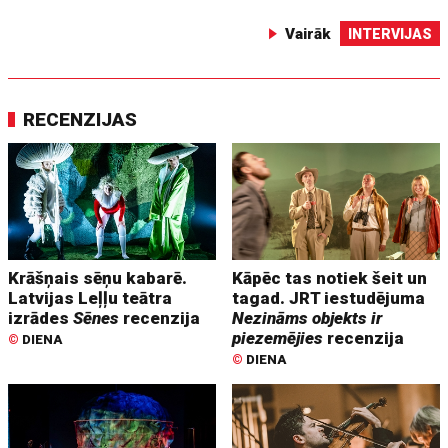
Vairāk
INTERVIJAS
RECENZIJAS
Krāšņais sēņu kabarē.
Kāpēc tas notiek šeit un
Latvijas Leļļu teātra
tagad. JRT iestudējuma
izrādes
Sēnes
recenzija
Nezināms objekts ir
piezemējies
recenzija
©
DIENA
©
DIENA