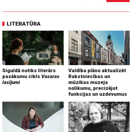
LITERATŪRA
Siguldā notiks literārs
Valdība plāno aktualizēt
pasākumu cikls
Vasaras
Rakstniecības un
lasījumi
mūzikas muzeja
nolikumu, precizējot
funkcijas un uzdevumus