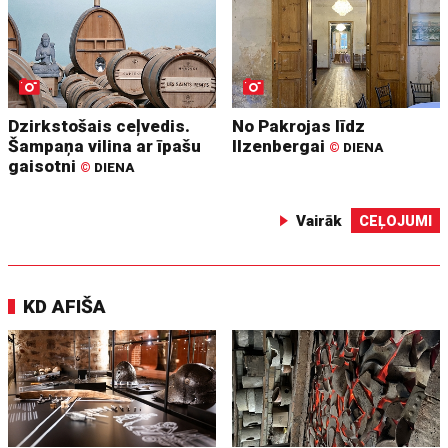
Dzirkstošais ceļvedis.
No Pakrojas līdz
Šampaņa vilina ar īpašu
Ilzenbergai
©
DIENA
gaisotni
©
DIENA
Vairāk
CEĻOJUMI
KD AFIŠA