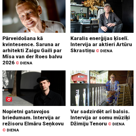
Pārveidošana kā
Karalis enerģijas ķīselī.
kvintesence. Saruna ar
Intervija ar aktieri Artūru
arhitekti Zaigu Gaili par
Skrastiņu
©
DIENA
Mīsa van der Roes balvu
2026
©
DIENA
Nopietni gatavojos
Var sadzirdēt arī balsis.
briedumam. Intervija ar
Intervija ar somu mūziķi
režisoru Elmāru Seņkovu
Džimiju Tenoru
©
DIENA
©
DIENA