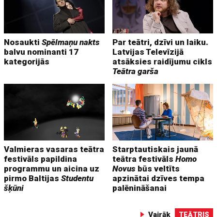
Nosaukti
Spēlmaņu nakts
Par teātri, dzīvi un laiku.
balvu nominanti 17
Latvijas Televīzijā
kategorijās
atsāksies raidījumu cikls
Teātra garša
Valmieras vasaras teātra
Starptautiskais jaunā
festivāls papildina
teātra festivāls
Homo
programmu un aicina uz
Novus
būs veltīts
pirmo Baltijas
Studentu
apzinātai dzīves tempa
šķūni
palēnināšanai
Vairāk
TEĀTRIS