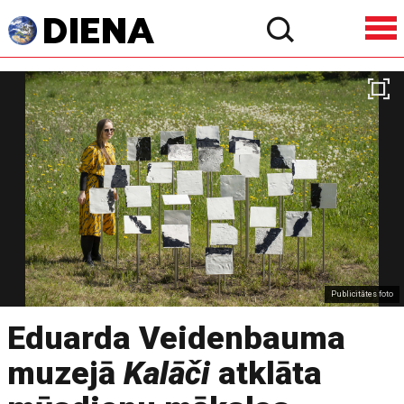
Publicitātes foto
Eduarda Veidenbauma
muzejā
Kalāči
atklāta