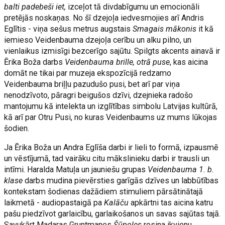
balti padebeši iet,
izceļot tā divdabīgumu un emocionāli
pretējās noskaņas. No šī dzejoļa iedvesmojies arī Andris
Eglītis - viņa sešus metrus augstais
Smagais mākonis
it kā
iemieso Veidenbauma dzejoļa cerību un alku pilno, un
vienlaikus izmisīgi bezcerīgo sajūtu. Spilgts akcents ainavā ir
Ērika Boža darbs
Veidenbauma brille, otrā puse
, kas aicina
domāt ne tikai par muzeja ekspozīcijā redzamo
Veidenbauma briļļu pazudušo pusi, bet arī par viņa
nenodzīvoto, pāragri beigušos dzīvi, dzejnieka radošo
mantojumu kā intelekta un izglītības simbolu Latvijas kultūrā,
kā arī par Otru Pusi, no kuras Veidenbaums uz mums lūkojas
šodien.
Ja Ērika Boža un Andra Eglīša darbi ir lieli to formā, izpausmē
un vēstījumā, tad vairāku citu mākslinieku darbi ir trausli un
intīmi. Haralda Matuļa un jauniešu grupas
Veidenbauma 1. b.
klase
darbs mudina pievērsties garīgās dzīves un labbūtības
kontekstam šodienas dažādiem stimuliem pārsātinātajā
laikmetā - audiopastaigā pa
Kalāču
apkārtni tas aicina katru
pašu piedzīvot garlaicību, garlaikošanos un savas sajūtas tajā.
Savukārt Madaras Gruntmanes
Šūpoles
rosina ikvienu