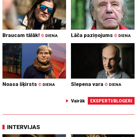
Braucam tālāk!
Lāča paziņojums
©
DIENA
©
DIENA
Noasa šķirsts
Slepena vara
©
DIENA
©
DIENA
Vairāk
EKSPERTI/BLOGERI
INTERVIJAS