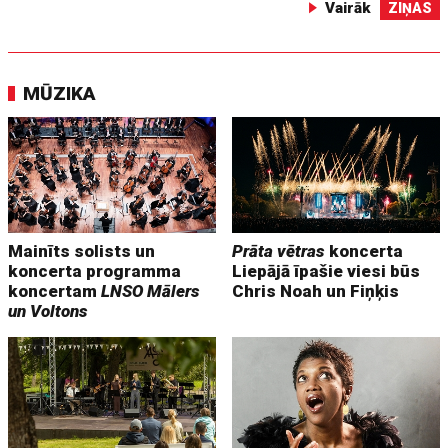
Vairāk
ZIŅAS
MŪZIKA
Mainīts solists un
Prāta vētras
koncerta
koncerta programma
Liepājā īpašie viesi būs
koncertam
LNSO Mālers
Chris Noah un Fiņķis
un Voltons