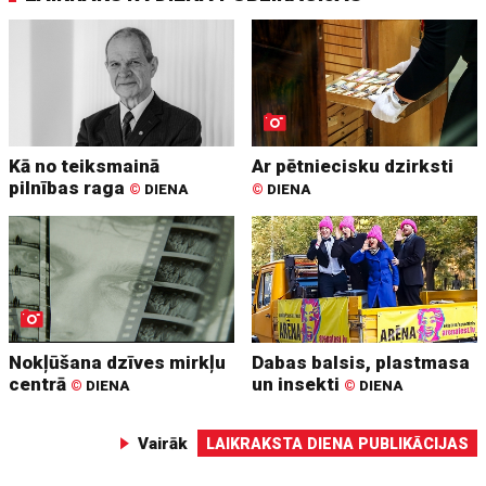
Kā no teiksmainā
Ar pētniecisku dzirksti
pilnības raga
©
DIENA
©
DIENA
Nokļūšana dzīves mirkļu
Dabas balsis, plastmasa
centrā
un insekti
©
DIENA
©
DIENA
Vairāk
LAIKRAKSTA DIENA PUBLIKĀCIJAS