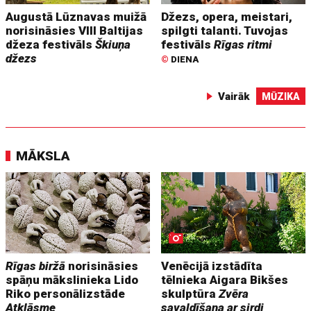
Augustā Lūznavas muižā
Džezs, opera, meistari,
norisināsies VIII Baltijas
spilgti talanti. Tuvojas
džeza festivāls
Škiuņa
festivāls
Rīgas ritmi
džezs
©
DIENA
Vairāk
MŪZIKA
MĀKSLA
Rīgas biržā
norisināsies
Venēcijā izstādīta
spāņu mākslinieka Lido
tēlnieka Aigara Bikšes
Riko personālizstāde
skulptūra
Zvēra
Atklāsme
savaldīšana ar sirdi