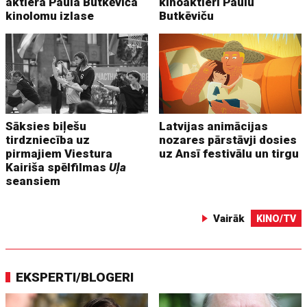
aktiera Paula Butkēviča
kinoaktieri Paulu
kinolomu izlase
Butkēviču
Sāksies biļešu
Latvijas animācijas
tirdzniecība uz
nozares pārstāvji dosies
pirmajiem Viestura
uz Ansī festivālu un tirgu
Kairiša spēlfilmas
Uļa
seansiem
Vairāk
KINO/TV
EKSPERTI/BLOGERI