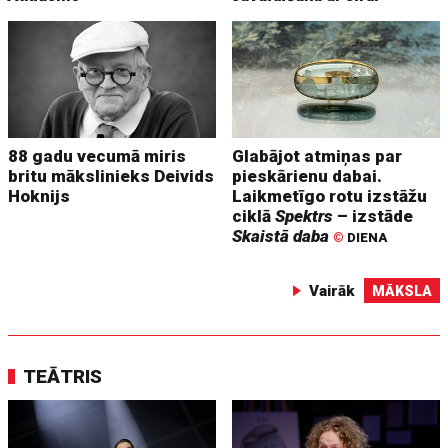
88 gadu vecumā miris
Glabājot atmiņas par
britu mākslinieks Deivids
pieskārienu dabai.
Hoknijs
Laikmetīgo rotu izstāžu
ciklā
Spektrs
– izstāde
Skaistā daba
©
DIENA
Vairāk
MĀKSLA
TEĀTRIS