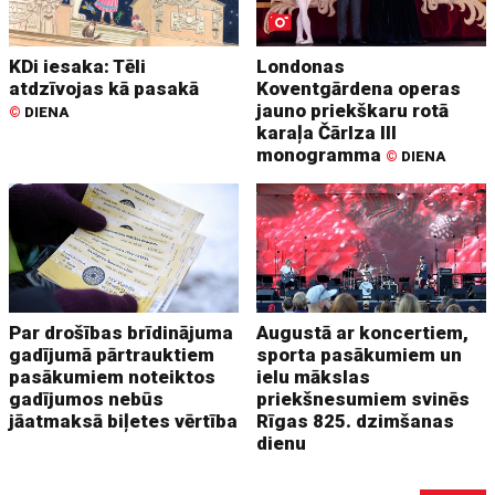
KDi iesaka: Tēli
Londonas
atdzīvojas kā pasakā
Koventgārdena operas
jauno priekškaru rotā
©
DIENA
karaļa Čārlza III
monogramma
©
DIENA
Par drošības brīdinājuma
Augustā ar koncertiem,
gadījumā pārtrauktiem
sporta pasākumiem un
pasākumiem noteiktos
ielu mākslas
gadījumos nebūs
priekšnesumiem svinēs
jāatmaksā biļetes vērtība
Rīgas 825. dzimšanas
dienu