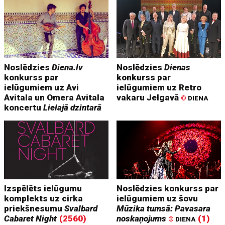
Noslēdzies
Diena.lv
Noslēdzies
Dienas
konkurss par
konkurss par
ielūgumiem uz Avi
ielūgumiem uz Retro
Avitala un Omera Avitala
vakaru Jelgavā
©
DIENA
koncertu
Lielajā dzintarā
Izspēlēts ielūgumu
Noslēdzies konkurss par
komplekts uz cirka
ielūgumiem uz šovu
priekšnesumu
Svalbard
Mūzika tumsā: Pavasara
Cabaret Night
(2560)
noskaņojums
(1)
©
DIENA