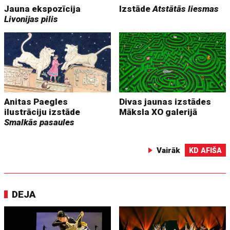
Jauna ekspozīcija
Izstāde
Atstātās liesmas
Livonijas pilis
Anitas Paegles
Divas jaunas izstādes
ilustrāciju izstāde
Māksla XO galerijā
Smalkās pasaules
Vairāk
KD AFIŠA
DEJA