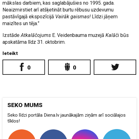
mākslas darbiem, kas saglabājušies no 1995. gada.
Neaizmirstiet arī atšķetināt burtu rēbusu uzdevumu
pastāvīgajā ekspozīcijā
Vairāk gaismas!
Līdzi jāņem
maizītes un tēja.”
Izstāde
Atkalāčojums
E. Veidenbauma muzejā
Kalāči
būs
apskatāma līdz 31. oktobrim.
Ieteikt
0
0
SEKO MUMS
Seko līdzi portāla Diena.lv jaunākajām ziņām arī sociālajos
tīklos!