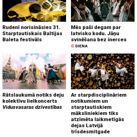
Rudenī norisināsies 31.
Mēs paši degam par
Starptautiskais Baltijas
latvisko kodu. Jāņu
Baleta festivāls
svinēšana bez inerces
©
DIENA
Rātslaukumā notiks deju
Ar starpdisciplināriem
kolektīvu lielkoncerts
notikumiem un
Vidusvasaras dzīvestības
starptautiskiem
māksliniekiem tiks
atzīmēta laikmetīgās
dejas Latvijā
trīsdesmitgade