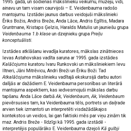
1995. gadā, un šodienas mākslinieku veikumu, muzeju, vidi,
ainavu un tam visam caurvijoši – E. Veidenbauma radošo
mantojumu. Izstādei jaunus darbus veidojuši mākslinieki
Ēriks Božis, Andris Breže, Anda Lāce, Andris Eglītis, Madara
Gruntmane, Kristaps Ģelzis, Haralds Matulis un jauniešu grupa
Veidenbauma 1.b klase
un dzejnieku grupa
Preiļu
konceptuālisti.
Izstādes atklāšanu ievadīja kuratores, mākslas zinātnieces
Ievas Astahovskas vadīta saruna ar 1995. gada izstādes
Kalāčojums
kuratoru Ivaru Runkovski un māksliniekiem Ievu
Iltneri, Jāni Mitrēvicu, Andri Breži un Ēriku Boži. Tad
Atkalāčojuma
mākslinieku vadītajā ekskursijā darbu autori
dalījās ar dažādiem E. Veidenbauma personības un literārā
mantojuma aspektiem, kas iedvesmojuši mākslas darbu
tapšanu. Anda Lāce darbā
Ak, Veidenbaum, Ak, Veidenbaum
pievērsusies tam, ka Veidenbauma tēls, portrets un daiļrade
arvien tiek izmantoti un interpretēti visdažādākajos
kontekstos un veidos, lai gan faktiski mēs par viņu zinām tik
maz. Andris Breže - līdzīgi kā 1995. gada izstādē -
interpretējis populārāko E. Veidenbauma dzejoli
Kā gulbji