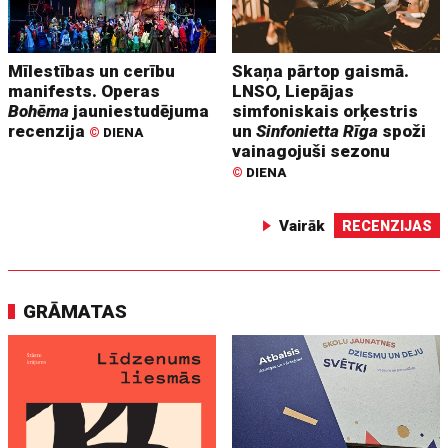
Mīlestības un cerību
Skaņa pārtop gaismā.
manifests. Operas
LNSO, Liepājas
Bohēma
jauniestudējuma
simfoniskais orķestris
recenzija
un
Sinfonietta Rīga
spoži
©
DIENA
vainagojuši sezonu
©
DIENA
Vairāk
RECENZIJAS
GRĀMATAS