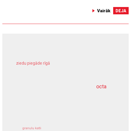
Vairāk
DEJA
ziedu piegāde rīgā
meliorācijas darbi
octa
dziļurbums
kravu apdrošināšana
granulu katli