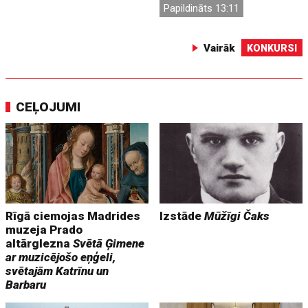
Papildināts 13:11
Vairāk
KONKURSI
CEĻOJUMI
Rīgā ciemojas Madrides
Izstāde
Mūžīgi Čaks
muzeja Prado
altārglezna
Svētā Ģimene
ar muzicējošo eņģeli,
svētajām Katrīnu un
Barbaru