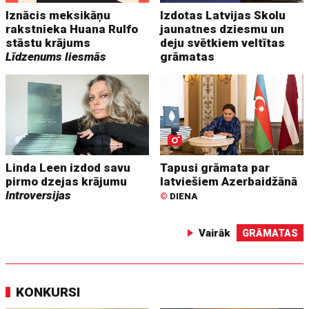
Iznācis meksikāņu
Izdotas Latvijas Skolu
rakstnieka Huana Rulfo
jaunatnes dziesmu un
stāstu krājums
deju svētkiem veltītas
Līdzenums liesmās
grāmatas
Linda Leen izdod savu
Tapusi grāmata par
pirmo dzejas krājumu
latviešiem Azerbaidžānā
Introversijas
©
DIENA
Vairāk
GRĀMATAS
KONKURSI