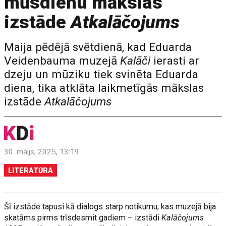
mūsdienu mākslas
izstāde
Atkalāčojums
Maija pēdējā svētdienā, kad Eduarda
Veidenbauma muzejā
Kalāči
ierasti ar
dzeju un mūziku tiek svinēta Eduarda
diena, tika atklāta laikmetīgās mākslas
izstāde
Atkalāčojums
30. maijs, 2025, 13:19
LITERATŪRA
Šī izstāde tapusi kā dialogs starp notikumu, kas muzejā bija
skatāms pirms trīsdesmit gadiem – izstādi
Kalāčojums