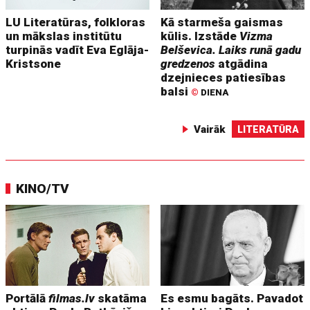
LU Literatūras, folkloras
Kā starmeša gaismas
un mākslas institūtu
kūlis. Izstāde
Vizma
turpinās vadīt Eva Eglāja-
Belševica. Laiks runā gadu
Kristsone
gredzenos
atgādina
dzejnieces patiesības
balsi
©
DIENA
Vairāk
LITERATŪRA
KINO/TV
Portālā
filmas.lv
skatāma
Es esmu bagāts. Pavadot