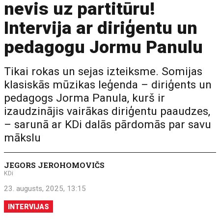
nevis uz partitūru!
Intervija ar diriģentu un
pedagogu Jormu Panulu
Tikai rokas un sejas izteiksme. Somijas
klasiskās mūzikas leģenda – diriģents un
pedagogs Jorma Panula, kurš ir
izaudzinājis vairākas diriģentu paaudzes,
– sarunā ar KDi dalās pārdomās par savu
mākslu
JEGORS JEROHOMOVIČS
KDi
23. augusts, 2025, 13:15
INTERVIJAS