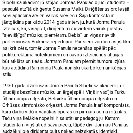
Sibēliusa akadēmijā stājās Jormas Panulas bijusī studente –
pasaulē atzītā diriģente Susanna Melki. Diriģēšanas profesijā
sevi apliecina arvien vairāk sieviešu. Šajā kontekstā ir
jāatgādina par kādu 2014. gada interviju, kurā Jorma Panula
izteicās, ka, viņaprāt, diriģentēm sievietēm vairāk piestāv
"sievišķīga" mūzika, piemēram, Debisī, un viņas nav tik
pārliecinošas Bruknera repertuārā. Par šiem vārdiem viņš tika
asi kritizēts, tomēr Jorma Panula necenšas spēlēt pēc
politkorektuma noteikumiem un savos izteicienos atļaujas
būt atklāts un tiešs. Jormam Panulam piemīt humora izjūta,
kas atgādina Raimonda Paula ironiski skarbo komunikācijas
stilu.
1930. gadā dzimušais Jorma Panula Sibēliusa akadēmijā ir
studējis baznīcas mūziku un ērģeļspēli. Viņš ir vadījis Turku
filharmonijas orķestri, Helsinku filharmonijas orķestri un
Orhūsas simfonisko orķestri. Jorma Panula ir arī komponists,
kura darbu vidū ir vairākas operas un pirmais somu mūzikls.
Taču viņa lielākie nopelni ir saistīti ar pedagoģiju. Katram
studentam viņš atrod savu pieeju, tāpēc divi Jormas Panulas
audzēkņi pie diriģenta pults nekad neizskatās identiski.