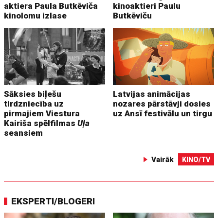
aktiera Paula Butkēviča
kinoaktieri Paulu
kinolomu izlase
Butkēviču
Sāksies biļešu
Latvijas animācijas
tirdzniecība uz
nozares pārstāvji dosies
pirmajiem Viestura
uz Ansī festivālu un tirgu
Kairiša spēlfilmas
Uļa
seansiem
Vairāk
KINO/TV
EKSPERTI/BLOGERI