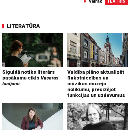
Vairāk
TEĀTRIS
LITERATŪRA
Siguldā notiks literārs
Valdība plāno aktualizēt
pasākumu cikls
Vasaras
Rakstniecības un
lasījumi
mūzikas muzeja
nolikumu, precizējot
funkcijas un uzdevumus