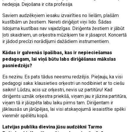
nedejoja. Dejošana ir cita profesija.
Saviem audzēkņiem iesaku izvairīties no lielām, plašām
kustībām un žestiem. Nereti diriģējot viņi lido. Šādas
lidojuma kustības nav vajadzīgas. Diriģenta žestiem ir jābūt
ļoti skaidriem, un orķestra mūziķiem tie ir jāsaprot. Koncertā
ir jādod precīzi norādījumi dažādiem instrumentiem.
Kādas ir galvenās īpašības, kas ir nepieciešamas
pedagogam, lai viņš būtu labs diriģēšanas mākslas
pasniedzējs?
Es nezinu. Es pats tādus neesmu redzējis. Pieļauju, ka visi
pedagogi saka: klausieties orķestri un nodibiniet ar to ciešu
saikni! Lūdzu, acis uz orķestri, nevis uz partitūru! Kad
diriģents uznāk orķestra priekšā, viņam jau ir jāzina partitūra,
viņam tā ir jāizpēta labu laiku pirms tam. Diriģentam ir
jāklausās un jārūpējas, lai visi atskaņojumā iesaistītie spēki
vienmēr spēlētu kopā.
Latvijas publika dievina jūsu audzēkni Tarmo