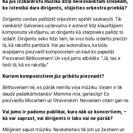
Kā jūs izskaidrotu mūzikā dziļi neiesvaidītam cilvēkam,
ko īstenībā dara diriģents, stājoties orķestra priekšā?
Diriģents cenšas palīdzēt orķestrim spēlēt saskaņoti. Tik
vienkārši! Galvenais uzdevums ir aiznest līdz klausītājiem
komponista vēstījumu, un diriģents kā starpnieks palīdz to
izdarīt. Diriģents seko līdzi tam, lai viss būtu izdarīts precīzi
tā, kā rakstīts partitūrā. Var jau iedomāties, ka būtu
iespējams piezvanīt komponistam un kaut ko pajautāt.
Piezvaniet Bēthovenam! Un viņš jums atbildēs: "Jā, tas ir
tieši tā, kā es rakstīju."
Kuriem komponistiem jūs gribētu piezvanīt?
Bēthovenam nē, es pārāk nemīlu viņa mūziku. Viņam ir tik
daudz pašatkārtošanās!
Mamma mia
, garlaicīgi! Es
piezvanītu Mocartam un Stravinskim. Nevienam citam gan ne.
Vai jums ir padoms publikai, kura nāk uz koncertiem, –
kā var saprast, vai diriģents ir labs vai ne pārāk?
Mēģiniet sajust mūziku. Neskatieties tik ļoti uz žestiem un