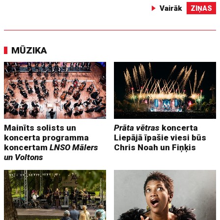
Vairāk
ZIŅAS
MŪZIKA
Mainīts solists un
Prāta vētras
koncerta
koncerta programma
Liepājā īpašie viesi būs
koncertam
LNSO Mālers
Chris Noah un Fiņķis
un Voltons