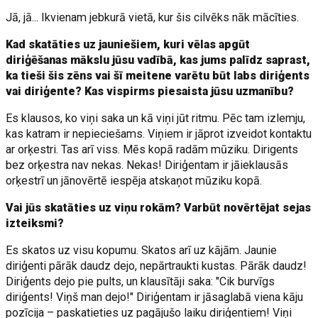
Jā, jā... Ikvienam jebkurā vietā, kur šis cilvēks nāk mācīties.
Kad skatāties uz jauniešiem, kuri vēlas apgūt
diriģēšanas mākslu jūsu vadībā, kas jums palīdz saprast,
ka tieši šis zēns vai šī meitene varētu būt labs diriģents
vai diriģente? Kas vispirms piesaista jūsu uzmanību?
Es klausos, ko viņi saka un kā viņi jūt ritmu. Pēc tam izlemju,
kas katram ir nepieciešams. Viņiem ir jāprot izveidot kontaktu
ar orķestri. Tas arī viss. Mēs kopā radām mūziku. Dirigents
bez orķestra nav nekas. Nekas! Diriģentam ir jāieklausās
orķestrī un jānovērtē iespēja atskaņot mūziku kopā.
Vai jūs skatāties uz viņu rokām? Varbūt novērtējat sejas
izteiksmi?
Es skatos uz visu kopumu. Skatos arī uz kājām. Jaunie
diriģenti pārāk daudz dejo, nepārtraukti kustas. Pārāk daudz!
Diriģents dejo pie pults, un klausītāji saka: "Cik burvīgs
diriģents! Viņš man dejo!" Diriģentam ir jāsaglabā viena kāju
pozīcija – paskatieties uz pagājušo laiku diriģentiem! Viņi