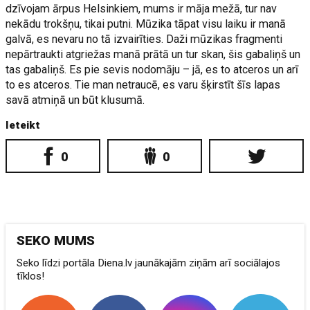
dzīvojam ārpus Helsinkiem, mums ir māja mežā, tur nav
nekādu trokšņu, tikai putni. Mūzika tāpat visu laiku ir manā
galvā, es nevaru no tā izvairīties. Daži mūzikas fragmenti
nepārtraukti atgriežas manā prātā un tur skan, šis gabaliņš un
tas gabaliņš. Es pie sevis nodomāju – jā, es to atceros un arī
to es atceros. Tie man netraucē, es varu šķirstīt šīs lapas
savā atmiņā un būt klusumā.
Ieteikt
0
0
SEKO MUMS
Seko līdzi portāla Diena.lv jaunākajām ziņām arī sociālajos
tīklos!