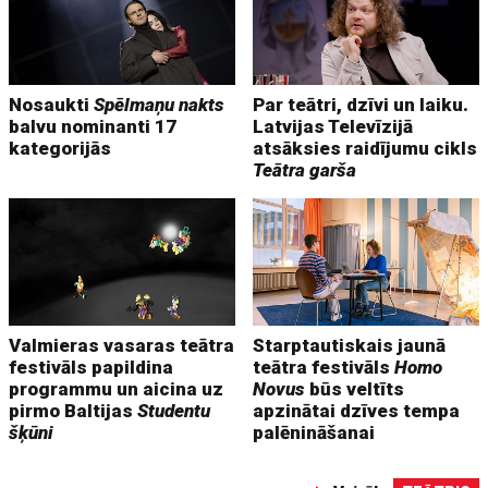
Nosaukti
Spēlmaņu nakts
Par teātri, dzīvi un laiku.
balvu nominanti 17
Latvijas Televīzijā
kategorijās
atsāksies raidījumu cikls
Teātra garša
Valmieras vasaras teātra
Starptautiskais jaunā
festivāls papildina
teātra festivāls
Homo
programmu un aicina uz
Novus
būs veltīts
pirmo Baltijas
Studentu
apzinātai dzīves tempa
šķūni
palēnināšanai