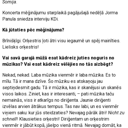
Somija
.
Koncerta mēģinājumu starplaikā pagājušajā nedēļā Jorma
Panula sniedza interviju KDi.
Kā jūtaties pēc mēģinājuma?
Brīnišķīgi. Orķestris ļoti ātri visu iegaumē un spēj mainīties.
Lielisks orķestris!
Vai savā garajā mūžā esat kādreiz juties noguris no
mūzikas? Vai esat kādreiz vēlējies no tās aizbēgt?
Nekad, nekad. Laba mūzika vienmēr ir laba mūzika. Es to
mīlu. Tā ir mana dzīve. Šo mūziku es atskaņoju jau
septiņdesmit gadu. Tā ir mūzika, kas ir skanējusi un skanēs
visos laikos. Ziniet, kas ir interesanti, – pati mūzika taču
nemainās, viss ir atkarīgs no diriģenta. Jaunie diriģenti
izvēlas arvien ātrākus tempus. Tas nav labi, un es vienmēr
viņiem saku: kur jūs steidzaties? Nevajag pārāk ātri!
Nicht zu
schnell
! Klausieties orķestri! Diriģentam un orķestrim
vienmēr ir jābūt kopā, jāelpo vienā ritmā. Nevajag domāt, ka