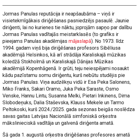
Jormas Panulas reputācija ir neapšaubāma – viņš ir
visietekmīgākais diriģēšanas pasniedzējs pasaulē. Jaunie
diriģenti, lai no kurienes tie nāktu, joprojām sapņo par dalību
Jormas Panulas vadītajās meistarklasēs (to grafiks ir
pieejams Panulas akadēmijas
mājaslapā
). No 1973. līdz
1994. gadam viņš bija diriģēšanas profesors Sibēliusa
akadēmijā Helsinkos, kā arī strādāja Karaliskajā mūzikas
koledžā Stokholmā un Karaliskajā Dānijas Mūzikas
akadēmijā Kopenhāgenā. Ir grūti, teju neiespējami nosaukt
kādu pazīstamu somu diriģentu, kurš nebūtu studējis pie
Jormas Panulas. Viņa audzēkņu vidū ir Esa Peka Salonens,
Miko Franks, Sakari Oramo, Juka Peka Saraste, Osmo
Venske, Hannu Lintu, Susanna Melki, Pietari Inkinens, Dima
Slobodeņuks, Dalia Staševska, Klauss Mekele un Tarmo
Peltokoski, kurš 2024./2025. gada sezonas beigās noslēdza
savas gaitas Latvijas Nacionālā simfoniskā orķestra
mākslinieciskā vadītāja un galvenā diriģenta amatā.
Šā gada 1. augustā orķestra diriģēšanas profesores amatā