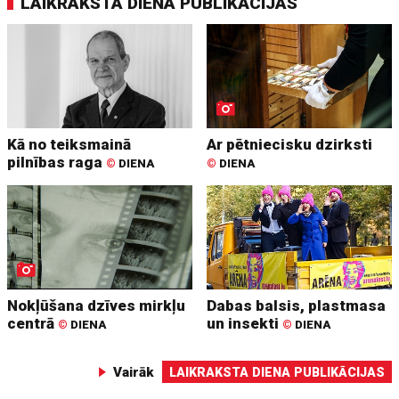
LAIKRAKSTA DIENA PUBLIKĀCIJAS
Kā no teiksmainā
Ar pētniecisku dzirksti
pilnības raga
©
DIENA
©
DIENA
Nokļūšana dzīves mirkļu
Dabas balsis, plastmasa
centrā
un insekti
©
DIENA
©
DIENA
Vairāk
LAIKRAKSTA DIENA PUBLIKĀCIJAS