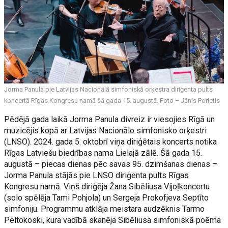
Jorma Panula pie Latvijas Nacionālā simfoniskā orķestra diriģenta pults
koncertā Rīgas Kongresu namā šā gada 15. augustā. Foto – Jānis Porietis
Pēdējā gada laikā Jorma Panula divreiz ir viesojies Rīgā un
muzicējis kopā ar Latvijas Nacionālo simfonisko orķestri
(LNSO). 2024. gada 5. oktobrī viņa diriģētais koncerts notika
Rīgas Latviešu biedrības nama Lielajā zālē. Šā gada 15.
augustā – piecas dienas pēc savas 95. dzimšanas dienas –
Jorma Panula stājās pie LNSO diriģenta pults Rīgas
Kongresu namā. Viņš diriģēja Žana Sibēliusa Vijoļkoncertu
(solo spēlēja Tami Pohjola) un Sergeja Prokofjeva Septīto
simfoniju. Programmu atklāja meistara audzēknis Tarmo
Peltokoski, kura vadībā skanēja Sibēliusa simfoniskā poēma