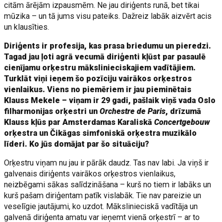
citām ārējām izpausmēm. Ne jau diriģents runā, bet tikai
mūzika – un tā jums visu pateiks. Dažreiz labāk aizvērt acis
un klausīties.
Diriģents ir profesija, kas prasa briedumu un pieredzi.
Tagad jau ļoti agrā vecumā diriģenti kļūst par pasaulē
cienījamu orķestru mākslinieciskajiem vadītājiem.
Turklāt viņi ieņem šo pozīciju vairākos orķestros
vienlaikus. Viens no piemēriem ir jau pieminētais
Klauss Mekele – viņam ir 29 gadi, pašlaik viņš vada Oslo
filharmonijas orķestri un
Orchestre de Paris
, drīzumā
Klauss kļūs par Amsterdamas Karaliskā
Concertgebouw
orķestra un Čikāgas simfoniskā orķestra muzikālo
līderi. Ko jūs domājat par šo situāciju?
Orķestru viņam nu jau ir pārāk daudz. Tas nav labi. Ja viņš ir
galvenais diriģents vairākos orķestros vienlaikus,
neizbēgami sākas salīdzināšana – kurš no tiem ir labāks un
kurš pašam diriģentam patīk vislabāk. Tie nav pareizie un
veselīgie jautājumi, ko uzdot. Mākslinieciskā vadītāja un
galvenā diriģenta amatu var ieņemt vienā orķestrī – ar to