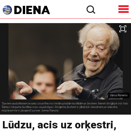
Jānis Porietis
"Saviem audzēkņiem iesaku izvairīties no lielām, plašām kustībām un žestiem. Nereti diriģējot viņi lido.
Šādas lidojuma kustības nav vajadzīgas. Diriģenta žestiem ir jābūt ļoti skaidriem, un orķestra
mūziķiem tie ir jāsaprot," uzsver Jorma Panula
Lūdzu, acis uz orķestri,