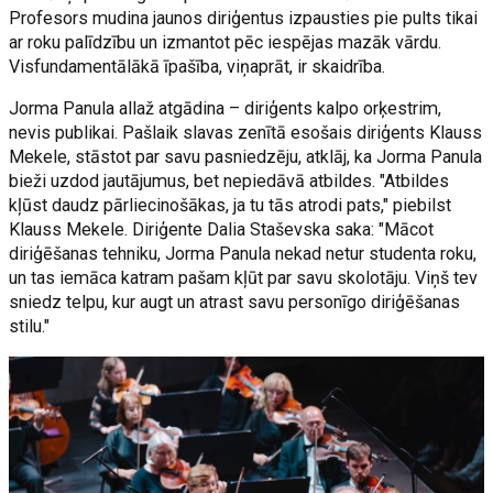
Profesors mudina jaunos diriģentus izpausties pie pults tikai
ar roku palīdzību un izmantot pēc iespējas mazāk vārdu.
Visfundamentālākā īpašība, viņaprāt, ir skaidrība.
Jorma Panula allaž atgādina – diriģents kalpo orķestrim,
nevis publikai. Pašlaik slavas zenītā esošais diriģents Klauss
Mekele, stāstot par savu pasniedzēju, atklāj, ka Jorma Panula
bieži uzdod jautājumus, bet nepiedāvā atbildes. "Atbildes
kļūst daudz pārliecinošākas, ja tu tās atrodi pats," piebilst
Klauss Mekele. Diriģente Dalia Staševska saka: "Mācot
diriģēšanas tehniku, Jorma Panula nekad netur studenta roku,
un tas iemāca katram pašam kļūt par savu skolotāju. Viņš tev
sniedz telpu, kur augt un atrast savu personīgo diriģēšanas
stilu."