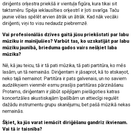
diriģents orķestra priekšā ir vientuļa figūra, kura tikai sit
taktsmēru. Spēja ieklausīties orķestrī ir ļoti svarīga. Taču
jaunie vēlas spēlēt arvien ātrāk un ātrāk. Kad nāk vecāki
diriģenti, viņi to visu nedaudz piebremzē.
Vai profesionālās dzīves gaitā jūsu priekšstati par labu
mūziku ir mainījušies? Varbūt tas, ko uzskatījāt par labu
mūziku jaunībā, brieduma gados vairs nešķiet laba
mūzika?
Nē, kā jau teicu, tā ir tā pati mūzika, tā pati partitūra, ko mēs
lasām, un tā nemainās. Diriģentam ir jāsaprot, kā to atskaņot,
neko tajā nemainot. Partitūra ir pats galvenais, un no saviem
audzēkņiem vienmēr esmu prasījis partitūras pārzināšanu.
Protams, diriģentam ir jābūt spējīgam pielāgoties katras
koncertzāles akustiskajām īpašībām un attiecīgi regulēt
dažādu instrumentu grupu skanējumu, bet pašā mūzikā nekas
nemainās.
Šķiet, ka jūs varat iemācīt diriģēšanu gandrīz ikvienam.
Vai tā ir taisnība?