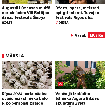
Augustā Lūznavas muižā
Džezs, opera, meistari,
norisināsies VIII Baltijas
spilgti talanti. Tuvojas
džeza festivāls
Škiuņa
festivāls
Rīgas ritmi
džezs
©
DIENA
Vairāk
MŪZIKA
MĀKSLA
Rīgas biržā
norisināsies
Venēcijā izstādīta
spāņu mākslinieka Lido
tēlnieka Aigara Bikšes
Riko personālizstāde
skulptūra
Zvēra