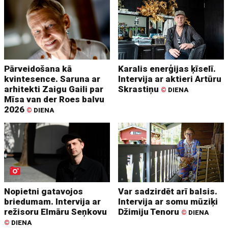
Pārveidošana kā
Karalis enerģijas ķīselī.
kvintesence. Saruna ar
Intervija ar aktieri Artūru
arhitekti Zaigu Gaili par
Skrastiņu
©
DIENA
Mīsa van der Roes balvu
2026
©
DIENA
Nopietni gatavojos
Var sadzirdēt arī balsis.
briedumam. Intervija ar
Intervija ar somu mūziķi
režisoru Elmāru Seņkovu
Džimiju Tenoru
©
DIENA
©
DIENA