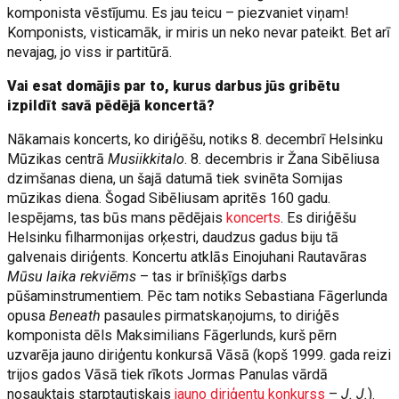
komponista vēstījumu. Es jau teicu – piezvaniet viņam!
Komponists, visticamāk, ir miris un neko nevar pateikt. Bet arī
nevajag, jo viss ir partitūrā.
Vai esat domājis par to, kurus darbus jūs gribētu
izpildīt savā pēdējā koncertā?
Nākamais koncerts, ko diriģēšu, notiks 8. decembrī Helsinku
Mūzikas centrā
Musiikkitalo
. 8. decembris ir Žana Sibēliusa
dzimšanas diena, un šajā datumā tiek svinēta Somijas
mūzikas diena. Šogad Sibēliusam apritēs 160 gadu.
Iespējams, tas būs mans pēdējais
koncerts
. Es diriģēšu
Helsinku filharmonijas orķestri, daudzus gadus biju tā
galvenais diriģents. Koncertu atklās Einojuhani Rautavāras
Mūsu laika rekviēms
– tas ir brīnišķīgs darbs
pūšaminstrumentiem. Pēc tam notiks Sebastiana Fāgerlunda
opusa
Beneath
pasaules pirmatskaņojums, to diriģēs
komponista dēls Maksimilians Fāgerlunds, kurš pērn
uzvarēja jauno diriģentu konkursā Vāsā (kopš 1999. gada reizi
trijos gados Vāsā tiek rīkots Jormas Panulas vārdā
nosauktais starptautiskais
jauno diriģentu konkurss
–
J. J.
).