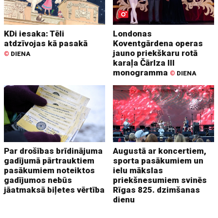
KDi iesaka: Tēli
Londonas
atdzīvojas kā pasakā
Koventgārdena operas
jauno priekškaru rotā
©
DIENA
karaļa Čārlza III
monogramma
©
DIENA
Par drošības brīdinājuma
Augustā ar koncertiem,
gadījumā pārtrauktiem
sporta pasākumiem un
pasākumiem noteiktos
ielu mākslas
gadījumos nebūs
priekšnesumiem svinēs
jāatmaksā biļetes vērtība
Rīgas 825. dzimšanas
dienu