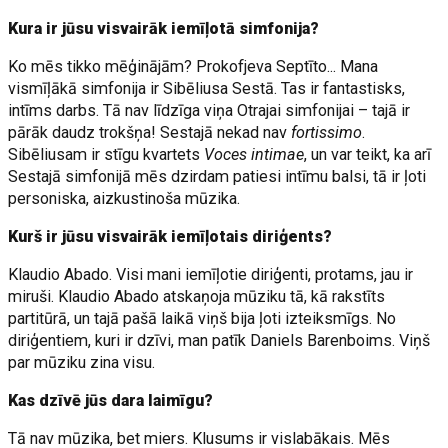
Kura ir jūsu visvairāk iemīļotā simfonija?
Ko mēs tikko mēģinājām? Prokofjeva Septīto... Mana
vismīļākā simfonija ir Sibēliusa Sestā. Tas ir fantastisks,
intīms darbs. Tā nav līdzīga viņa Otrajai simfonijai – tajā ir
pārāk daudz trokšņa! Sestajā nekad nav
fortissimo
.
Sibēliusam ir stīgu kvartets
Voces intimae
, un var teikt, ka arī
Sestajā simfonijā mēs dzirdam patiesi intīmu balsi, tā ir ļoti
personiska, aizkustinoša mūzika.
Kurš ir jūsu visvairāk iemīļotais diriģents?
Klaudio Abado. Visi mani iemīļotie diriģenti, protams, jau ir
miruši. Klaudio Abado atskaņoja mūziku tā, kā rakstīts
partitūrā, un tajā pašā laikā viņš bija ļoti izteiksmīgs. No
diriģentiem, kuri ir dzīvi, man patīk Daniels Barenboims. Viņš
par mūziku zina visu.
Kas dzīvē jūs dara laimīgu?
Tā nav mūzika, bet miers. Klusums ir vislabākais. Mēs