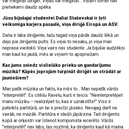
var mēģināt diriģēt. Viņas var mēģināt... Viņām tomēr nav
pietiekami daudz spēka.
Jūsu bijušajai studentei Daliai Staševskai ir ļoti
veiksmīga karjera pasaulē, viņa diriģē Eiropā un ASV.
Dalia ir laba diriģente, taču tagad viņa pārāk daudz lēkā un
dejo pie diriģenta pults. Es viņai to nesaku, jo viņa man
neprasa viedokli. Viņa vairs nav studente. Ja bijušie audzēkņi
man kaut ko jautā, mēs ar viņiem to apspriežam.
Kas jums sniedz vislielāko prieku un gandarījumu
mūzikā? Kāpēc joprojām turpināt diriģēt un strādāt ar
jauniešiem?
Man patīk mūzika un fakts, ka mēs to... Man nepatīk vārds
"interpretēt". Es citēšu Ravelu, kurš ir teicis: "Neinterpretējiet
manu mūziku – realizējiet to, kas ir uzrakstīts!" Viss ir
pateikts partitūrā, un tai ir precīzi jāseko. Nevajag darīt ne
vairāk, ne mazāk. Partitūra ir ideāli jāpārzina. Tad diriģents
kopā ar orķestri var īstenot komponista iecerēto. Vārds
"interpretēt" nav labs, tas nozīmē, ka diriģents kaut kā maina