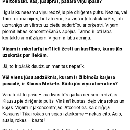
Peltokoski. Kas, jūsuprāt, padara viņu īpašu?
Ilgu laiku neesmu viņu redzējis pie diriģenta pults. Nezinu, vai
Tarmo ir mainījies, bet atceros, ka viņš ir ļoti strukturēts, ļoti
uzmanīgs un vērsts uz ciešu sadarbību ar orķestri. Viņam
piemīt labas koncentrēšanās spējas. Tarmo ir ļoti labs
kontakts ar mūziķiem. Viņam ir laba atmiņa.
Viņam ir raksturīgi arī lieli žesti un kustības, kuras jūs
uzskatāt par liekām.
Jā, to ir pārāk daudz, un man tas nepatīk.
Vēl viens jūsu audzēknis, kuram ir žilbinoša karjera
pasaulē, ir Klauss Mekele. Kādu jūs viņu atceraties?
Varu teikt to pašu – jau divus trīs gadus neesmu redzējis
Klausu pie diriģenta pults. Viņš arī kustas, dejo viņa rokas un
kājas. Viņam ir jākoncentrējas. Atcerieties, kā diriģēja
Karajans! Tikai rokas un sejas izteiksme – nekas cits. Acis,
ausis, rokas –
basta
!