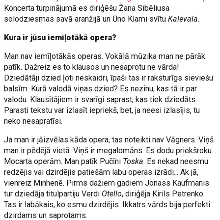
Koncerta turpinājumā es diriģēšu Žana Sibēliusa
solodziesmas savā aranžijā un Ūno Klami svītu
Kalevala
.
Kura ir jūsu iemīļotākā opera?
Man nav iemīļotākās operas. Vokālā mūzika man ne pārāk
patīk. Dažreiz es to klausos un nesaprotu ne vārda!
Dziedātāji dzied ļoti neskaidri, īpaši tas ir raksturīgs sieviešu
balsīm. Kurā valodā viņas dzied? Es nezinu, kas tā ir par
valodu. Klausītājiem ir svarīgi saprast, kas tiek dziedāts.
Parasti tekstu var izlasīt iepriekš, bet, ja neesi izlasījis, tu
neko nesapratīsi.
Ja man ir jāizvēlas kāda opera, tas noteikti nav Vāgners. Viņš
man ir pēdējā vietā. Viņš ir megalomāns. Es dodu priekšroku
Mocarta operām. Man patīk Pučīni
Toska
. Es nekad neesmu
redzējis vai dzirdējis patiešām labu operas izrādi... Ak jā,
vienreiz Minhenē. Pirms dažiem gadiem Jonass Kaufmanis
tur dziedāja titulpartiju Verdi
Otello
, diriģēja Kirils Petrenko.
Tas ir labākais, ko esmu dzirdējis. Ikkatrs vārds bija perfekti
dzirdams un saprotams.