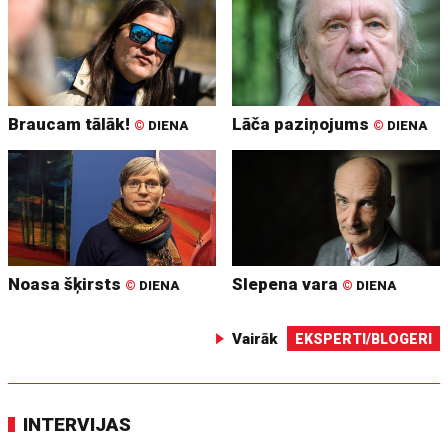
Braucam tālāk!
Lāča paziņojums
©
DIENA
©
DIENA
Noasa šķirsts
Slepena vara
©
DIENA
©
DIENA
Vairāk
EKSPERTI/BLOGERI
INTERVIJAS