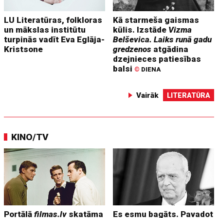
LU Literatūras, folkloras
Kā starmeša gaismas
un mākslas institūtu
kūlis. Izstāde
Vizma
turpinās vadīt Eva Eglāja-
Belševica. Laiks runā gadu
Kristsone
gredzenos
atgādina
dzejnieces patiesības
balsi
©
DIENA
Vairāk
LITERATŪRA
KINO/TV
Portālā
filmas.lv
skatāma
Es esmu bagāts. Pavadot