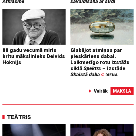
Atklāsme
savaldīšana ar sirdi
88 gadu vecumā miris
Glabājot atmiņas par
britu mākslinieks Deivids
pieskārienu dabai.
Hoknijs
Laikmetīgo rotu izstāžu
ciklā
Spektrs
– izstāde
Skaistā daba
©
DIENA
Vairāk
MĀKSLA
TEĀTRIS