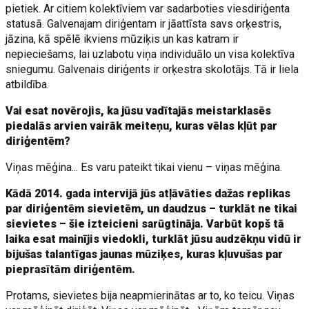
pietiek. Ar citiem kolektīviem var sadarboties viesdiriģenta
statusā. Galvenajam diriģentam ir jāattīsta savs orķestris,
jāzina, kā spēlē ikviens mūziķis un kas katram ir
nepieciešams, lai uzlabotu viņa individuālo un visa kolektīva
sniegumu. Galvenais diriģents ir orķestra skolotājs. Tā ir liela
atbildība.
Vai esat novērojis, ka jūsu vadītajās meistarklasēs
piedalās arvien vairāk meiteņu, kuras vēlas kļūt par
diriģentēm?
Viņas mēģina... Es varu pateikt tikai vienu – viņas mēģina.
Kādā 2014. gada intervijā jūs atļāvāties dažas replikas
par diriģentēm sievietēm, un daudzus – turklāt ne tikai
sievietes – šie izteicieni sarūgtināja. Varbūt kopš tā
laika esat mainījis viedokli, turklāt jūsu audzēkņu vidū ir
bijušas talantīgas jaunas mūziķes, kuras kļuvušas par
pieprasītām diriģentēm.
Protams, sievietes bija neapmierinātas ar to, ko teicu. Viņas