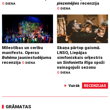
piezemējies
recenzija
©
DIENA
©
DIENA
Mīlestības un cerību
Skaņa pārtop gaismā.
manifests. Operas
LNSO, Liepājas
Bohēma
jauniestudējuma
simfoniskais orķestris
recenzija
un
Sinfonietta Rīga
spoži
©
DIENA
vainagojuši sezonu
©
DIENA
Vairāk
RECENZIJAS
GRĀMATAS