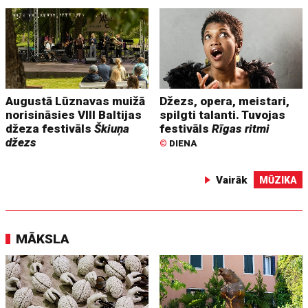
Augustā Lūznavas muižā
Džezs, opera, meistari,
norisināsies VIII Baltijas
spilgti talanti. Tuvojas
džeza festivāls
Škiuņa
festivāls
Rīgas ritmi
džezs
©
DIENA
Vairāk
MŪZIKA
MĀKSLA