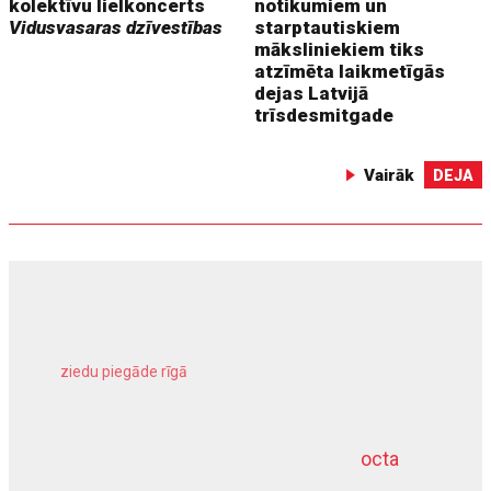
kolektīvu lielkoncerts
notikumiem un
Vidusvasaras dzīvestības
starptautiskiem
māksliniekiem tiks
atzīmēta laikmetīgās
dejas Latvijā
trīsdesmitgade
Vairāk
DEJA
ziedu piegāde rīgā
meliorācijas darbi
octa
dziļurbums