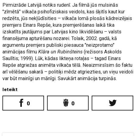
Pirmizrāde Latvijā notiks rudenī. Ja filmā jūs mulsinās
"zīmētā" vilkača psihofiziskais veidols, kas šķitīs kaut kur
redzēts, jūs nekļūdīsities – vilkača lomā plosās kādreizējais
premjers Einars Repše, kura premjerēšanas laikā tika
izskatīts jautājums par Latvijas kino likvidēšanu – valsts
finansējuma apturēšanu nozarei. Tolaik, 2002. gadā, kā
argumentu premjers publiski piesauca "neizprotamo"
animācijas filmu
Klāra un Rubinšteins
(režisors Askolds
Saulītis; 1999). Lūk, kādas likteņa rotaļas – tagad Einars
Repše atgriežas animēta vilkača tēlā. Neaizmirsīsim šo faktu
arī vēlēšanu sakarā – politiķi mēdz atgriezties, un viņu veidoli
var būt mainīgi un mānīgi. Savukārt animācija turpinās.
Ieteikt
0
0