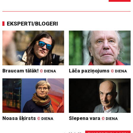
EKSPERTI/BLOGERI
Braucam tālāk!
Lāča paziņojums
©
DIENA
©
DIENA
Noasa šķirsts
Slepena vara
©
DIENA
©
DIENA