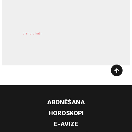
kravu apdrošināšana
granulu katli
siltumsūknis
ABONĒŠANA
HOROSKOPI
E-AVĪZE