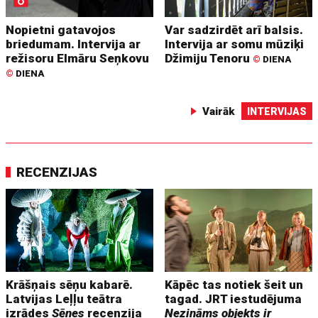
Nopietni gatavojos
Var sadzirdēt arī balsis.
briedumam. Intervija ar
Intervija ar somu mūziķi
režisoru Elmāru Seņkovu
Džimiju Tenoru
©
DIENA
©
DIENA
Vairāk
INTERVIJAS
RECENZIJAS
Krāšņais sēņu kabarē.
Kāpēc tas notiek šeit un
Latvijas Leļļu teātra
tagad. JRT iestudējuma
izrādes
Sēnes
recenzija
Nezināms objekts ir