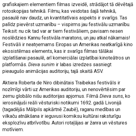
grafiskajiem elementiem filmas izveidē, strādājot tā dēvētajā
rotoskopijas tehnikā. Filmu, kas veidotas šajā tehnikā,
pasaulē nav daudz, un kvantitatīvais aspekts ir svarīgs. Tas
palīdz pievērst uzmanību – vispirms jau festivālu uzmanību.
Teiksit: nu cik tad var ar tiem festivāliem, pavisam nesen
noslēdzies Kannu festivāla maratons, un jau atkal nākamais!
Festivāli ir neatņemams Eiropas un Amerikas neatkarīgā kino
ekosistēmas elements, kas ir svarīgs filmas tālākai
izplatīšanai pasaulē, arī komerciālai izplatībai kinoteātros un
platformās.
Dieva sunim
ir labas izredzes sasniegt
pieaugušo animācijas auditoriju, tajā skaitā ASV.
Aktiera Roberta de Niro dibinātais Traibekas festivāls ir
nozīmīgi vārti uz Amerikas auditoriju, un nenovērtēsim par
zemu globālo nišu auditorijas apjomus. Filmā
Dieva suns
, ko
ierosinājuši reāli vēsturiski notikumi 1692. gadā Livonijā
(tagadējās Mālpils apkārtnē Zaubē), raganu medības un
vilkaču atnākšana ir ieguvusi komiksu kultūrai raksturīgu
eksplozīvu atbrīvotību. Autori rotaļājas ar žanra un vēstures
motīviem.