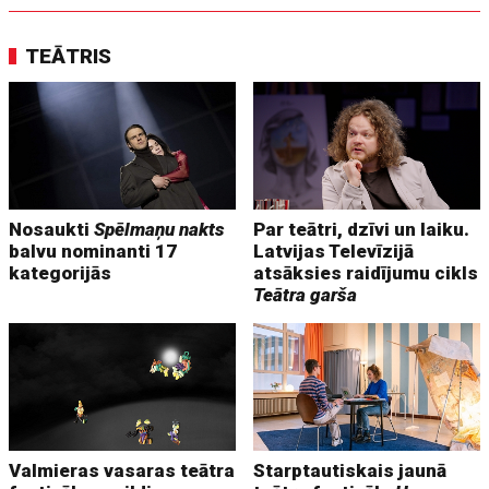
TEĀTRIS
Nosaukti
Spēlmaņu nakts
Par teātri, dzīvi un laiku.
balvu nominanti 17
Latvijas Televīzijā
kategorijās
atsāksies raidījumu cikls
Teātra garša
Valmieras vasaras teātra
Starptautiskais jaunā