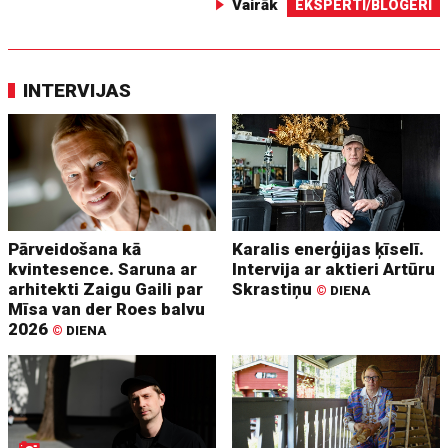
Vairāk
EKSPERTI/BLOGERI
INTERVIJAS
Pārveidošana kā
Karalis enerģijas ķīselī.
kvintesence. Saruna ar
Intervija ar aktieri Artūru
arhitekti Zaigu Gaili par
Skrastiņu
©
DIENA
Mīsa van der Roes balvu
2026
©
DIENA