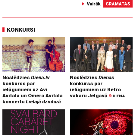
Vairāk
GRĀMATAS
KONKURSI
Noslēdzies
Diena.lv
Noslēdzies
Dienas
konkurss par
konkurss par
ielūgumiem uz Avi
ielūgumiem uz Retro
Avitala un Omera Avitala
vakaru Jelgavā
©
DIENA
koncertu
Lielajā dzintarā