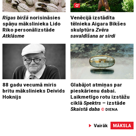
Rīgas biržā
norisināsies
Venēcijā izstādīta
spāņu mākslinieka Lido
tēlnieka Aigara Bikšes
Riko personālizstāde
skulptūra
Zvēra
Atklāsme
savaldīšana ar sirdi
88 gadu vecumā miris
Glabājot atmiņas par
britu mākslinieks Deivids
pieskārienu dabai.
Hoknijs
Laikmetīgo rotu izstāžu
ciklā
Spektrs
– izstāde
Skaistā daba
©
DIENA
Vairāk
MĀKSLA