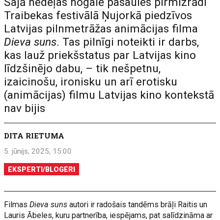
Šajā nedēļas nogalē pasaules pirmizrādi
Traibekas festivālā Ņujorkā piedzīvos
Latvijas pilnmetrāžas animācijas filma
Dieva suns
. Tas pilnīgi noteikti ir darbs,
kas lauž priekšstatus par Latvijas kino
līdzšinējo dabu, – tik nešpetnu,
izaicinošu, ironisku un arī erotisku
(animācijas) filmu Latvijas kino kontekstā
nav bijis
DITA RIETUMA
5. jūnijs, 2025, 15:00
EKSPERTI/BLOGERI
Filmas
Dieva suns
autori ir radošais tandēms brāļi Raitis un
Lauris Ābeles, kuru partnerība, iespējams, pat salīdzināma ar