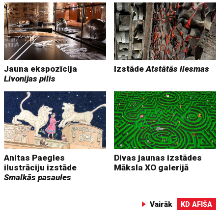
Jauna ekspozīcija
Izstāde
Atstātās liesmas
Livonijas pilis
Anitas Paegles
Divas jaunas izstādes
ilustrāciju izstāde
Māksla XO galerijā
Smalkās pasaules
Vairāk
KD AFIŠA