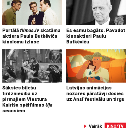
Portālā
filmas.lv
skatāma
Es esmu bagāts. Pavadot
aktiera Paula Butkēviča
kinoaktieri Paulu
kinolomu izlase
Butkēviču
Sāksies biļešu
Latvijas animācijas
tirdzniecība uz
nozares pārstāvji dosies
pirmajiem Viestura
uz Ansī festivālu un tirgu
Kairiša spēlfilmas
Uļa
seansiem
Vairāk
KINO/TV