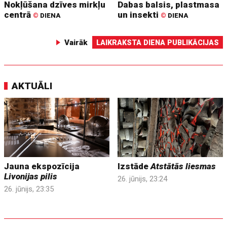
Nokļūšana dzīves mirkļu
Dabas balsis, plastmasa
centrā
un insekti
©
DIENA
©
DIENA
Vairāk
LAIKRAKSTA DIENA PUBLIKĀCIJAS
AKTUĀLI
Jauna ekspozīcija
Izstāde
Atstātās liesmas
Livonijas pilis
26. jūnijs, 23:24
26. jūnijs, 23:35