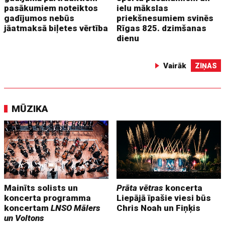
pasākumiem noteiktos
ielu mākslas
gadījumos nebūs
priekšnesumiem svinēs
jāatmaksā biļetes vērtība
Rīgas 825. dzimšanas
dienu
Vairāk
ZIŅAS
MŪZIKA
Mainīts solists un
Prāta vētras
koncerta
koncerta programma
Liepājā īpašie viesi būs
koncertam
LNSO Mālers
Chris Noah un Fiņķis
un Voltons