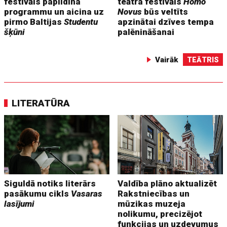
festivāls papildina
teātra festivāls
Homo
programmu un aicina uz
Novus
būs veltīts
pirmo Baltijas
Studentu
apzinātai dzīves tempa
šķūni
palēnināšanai
Vairāk
TEĀTRIS
LITERATŪRA
Siguldā notiks literārs
Valdība plāno aktualizēt
pasākumu cikls
Vasaras
Rakstniecības un
lasījumi
mūzikas muzeja
nolikumu, precizējot
funkcijas un uzdevumus