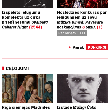
Izspēlēts ielūgumu
Noslēdzies konkurss par
komplekts uz cirka
ielūgumiem uz šovu
priekšnesumu
Svalbard
Mūzika tumsā: Pavasara
Cabaret Night
(2544)
noskaņojums
(1)
©
DIENA
Papildināts 13:11
Vairāk
KONKURSI
CEĻOJUMI
Rīgā ciemojas Madrides
Izstāde
Mūžīgi Čaks