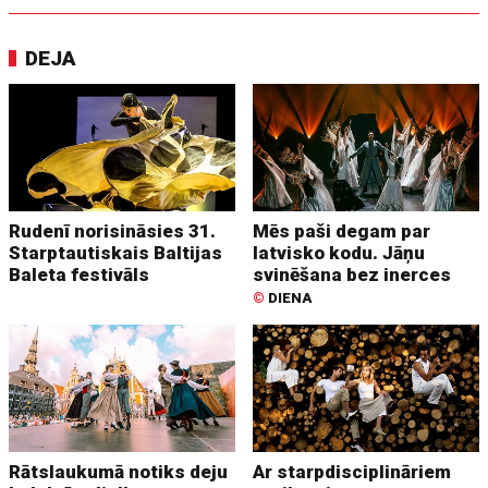
DEJA
Rudenī norisināsies 31.
Mēs paši degam par
Starptautiskais Baltijas
latvisko kodu. Jāņu
Baleta festivāls
svinēšana bez inerces
©
DIENA
Rātslaukumā notiks deju
Ar starpdisciplināriem