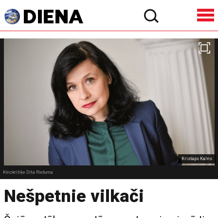
Kristaps Kalns
Kinokritiķe Dita Rietuma
Nešpetnie vilkači