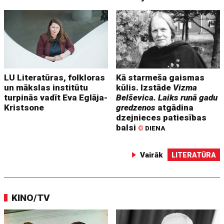
LU Literatūras, folkloras
Kā starmeša gaismas
un mākslas institūtu
kūlis. Izstāde
Vizma
turpinās vadīt Eva Eglāja-
Belševica. Laiks runā gadu
Kristsone
gredzenos
atgādina
dzejnieces patiesības
balsi
©
DIENA
Vairāk
LITERATŪRA
KINO/TV