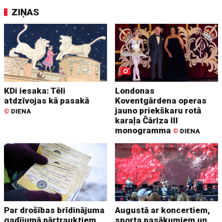
ZIŅAS
KDi iesaka: Tēli
Londonas
atdzīvojas kā pasakā
Koventgārdena operas
jauno priekškaru rotā
©
DIENA
karaļa Čārlza III
monogramma
©
DIENA
Par drošības brīdinājuma
Augustā ar koncertiem,
gadījumā pārtrauktiem
sporta pasākumiem un