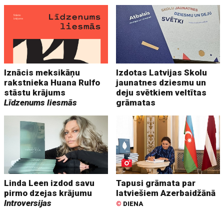
Iznācis meksikāņu
Izdotas Latvijas Skolu
rakstnieka Huana Rulfo
jaunatnes dziesmu un
stāstu krājums
deju svētkiem veltītas
Līdzenums liesmās
grāmatas
Linda Leen izdod savu
Tapusi grāmata par
pirmo dzejas krājumu
latviešiem Azerbaidžānā
Introversijas
©
DIENA