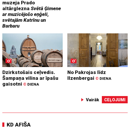
muzeja Prado
altārglezna
Svētā Ģimene
ar muzicējošo eņģeli,
svētajām Katrīnu un
Barbaru
Dzirkstošais ceļvedis.
No Pakrojas līdz
Šampaņa vilina ar īpašu
Ilzenbergai
©
DIENA
gaisotni
©
DIENA
Vairāk
CEĻOJUMI
KD AFIŠA