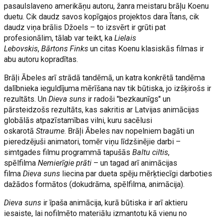
pasaulslaveno amerikāņu autoru, žanra meistaru brāļu Koenu
duetu. Cik daudz savos kopīgajos projektos dara Ītans, cik
daudz viņa brālis Džoels – to izsvērt ir grūti pat
profesionālim, tālab var teikt, ka
Lielais
Lebovskis
,
Bārtons Finks
un citas Koenu klasiskās filmas ir
abu autoru kopradītas.
Brāļi Ābeles arī strādā tandēmā, un katra konkrētā tandēma
dalībnieka ieguldījuma mērīšana nav tik būtiska, jo izšķirošs ir
rezultāts. Un
Dieva suns
ir radoši "bezkaunīgs" un
pārsteidzošs rezultāts, kas sakritis ar Latvijas animācijas
globālās atpazīstamības vilni, kuru sacēlusi
oskarotā
Straume
. Brāļi Ābeles nav nopelniem bagāti un
pieredzējuši animatori, tomēr viņu līdzšinējie darbi –
simtgades filmu programmā tapušās
Baltu ciltis
,
spēlfilma
Nemierīgie prāti
– un tagad arī animācijas
filma
Dieva suns
liecina par dueta spēju mērķtiecīgi darboties
dažādos formātos (dokudrāma, spēlfilma, animācija).
Dieva suns
ir īpaša animācija, kurā būtiska ir arī aktieru
iesaiste, lai nofilmēto materiālu izmantotu kā vienu no