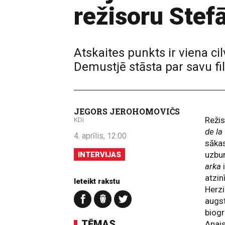
režisoru Ste
Atskaites punkts ir viena ci
Demustjē stāsta par savu f
JEGORS JEROHOMOVIČS
Režis
KDi
de la
4. aprīlis, 12:00
sākas
uzbu
INTERVIJAS
arka
i
atzin
Ieteikt rakstu
Herzi
augs
biogr
TĒMAS
Anai