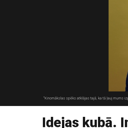
"Kinomākslas spēks atklājas tajā, ka tā ļauj mums iz
Idejas kubā. I