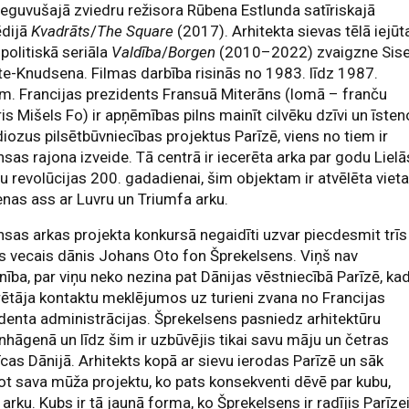
ieguvušajā zviedru režisora Rūbena Estlunda satīriskajā
dijā
Kvadrāts
/
The Square
(2017). Arhitekta sievas tēlā iejūt
politiskā seriāla
Valdība
/
Borgen
(2010–2022) zvaigzne Sis
e-Knudsena. Filmas darbība risinās no 1983. līdz 1987.
. Francijas prezidents Fransuā Miterāns (lomā – franču
ris Mišels Fo) ir apņēmības pilns mainīt cilvēku dzīvi un īsten
iozus pilsētbūvniecības projektus Parīzē, viens no tiem ir
sas rajona izveide. Tā centrā ir iecerēta arka par godu Lielā
u revolūcijas 200. gadadienai, šim objektam ir atvēlēta viet
enas ass ar Luvru un Triumfa arku.
sas arkas projekta konkursā negaidīti uzvar piecdesmit trīs
 vecais dānis Johans Oto fon Šprekelsens. Viņš nav
nība, par viņu neko nezina pat Dānijas vēstniecībā Parīzē, ka
ētāja kontaktu meklējumos uz turieni zvana no Francijas
denta administrācijas. Šprekelsens pasniedz arhitektūru
hāgenā un līdz šim ir uzbūvējis tikai savu māju un četras
cas Dānijā. Arhitekts kopā ar sievu ierodas Parīzē un sāk
ot sava mūža projektu, ko pats konsekventi dēvē par kubu,
 arku. Kubs ir tā jaunā forma, ko Šprekelsens ir radījis Parīzei