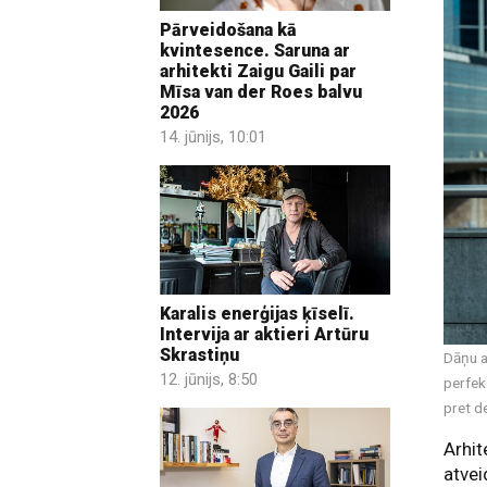
Pārveidošana kā
kvintesence. Saruna ar
arhitekti Zaigu Gaili par
Mīsa van der Roes balvu
2026
14. jūnijs, 10:01
Karalis enerģijas ķīselī.
Intervija ar aktieri Artūru
Skrastiņu
Dāņu a
12. jūnijs, 8:50
perfek
pret d
Arhit
atvei