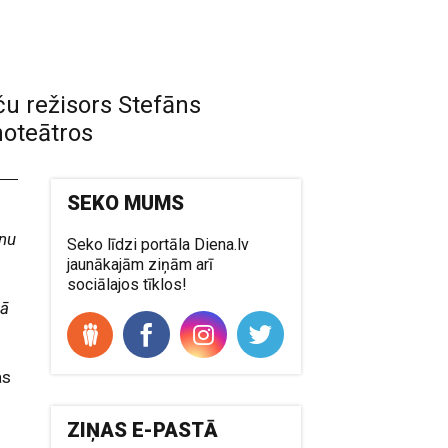
ču režisors Stefāns
noteātros
SEKO MUMS
nnu
Seko līdzi portāla Diena.lv
jaunākajām ziņām arī
sociālajos tīklos!
lā
as
ZIŅAS E-PASTĀ