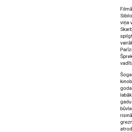
Filmā
Sibil
viņa 
Skarb
spilg
vairā
Parīz
Šprek
vadīt
Šogad
kino
godal
labāk
gadu 
būvla
risin
grezn
atrod