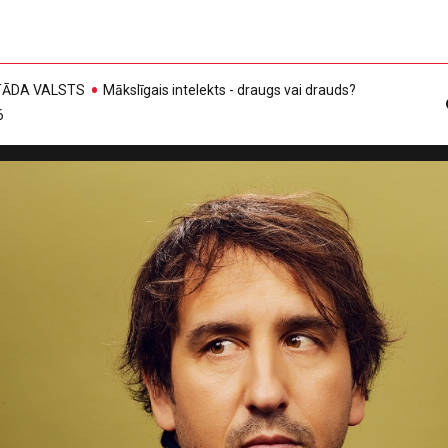
, TĀDA VALSTS
Mākslīgais intelekts - draugs vai drauds?
6