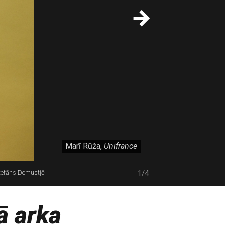
Marī Rūža,
Unifrance
Stefāns Demustjē
1/4
ā arka