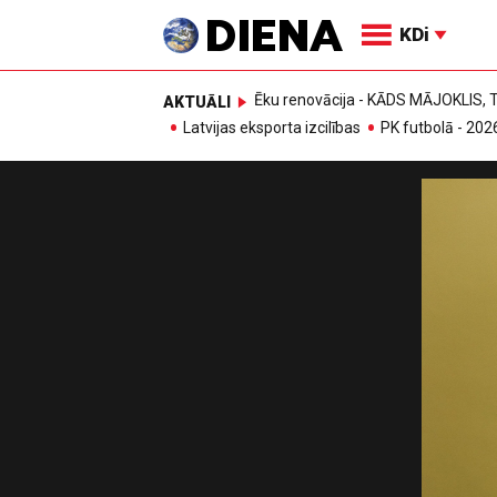
KDi
Ēku renovācija - KĀDS MĀJOKLIS
AKTUĀLI
Latvijas eksporta izcilības
PK futbolā - 202