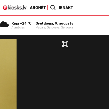
ABONĒT
IENĀKT
Rīgā +24 °C
Svētdiena, 9. augusts
Apmācies
Madara, Genoveva, Genovefa