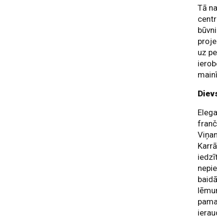
Tā na
centr
būvni
proje
uz pe
ierob
mainī
Diev
Elega
franč
Viņam
Karrā
iedzī
nepie
baidā
lēmum
pamaz
ierau