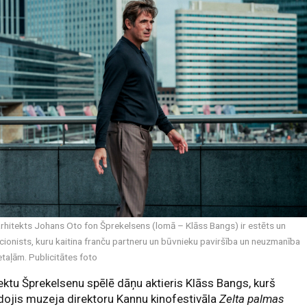
rhitekts Johans Oto fon Šprekelsens (lomā – Klāss Bangs) ir estēts un
cionists, kuru kaitina franču partneru un būvnieku paviršība un neuzmanība
etaļām. Publicitātes foto
ektu Šprekelsenu spēlē dāņu aktieris Klāss Bangs, kurš
dojis muzeja direktoru Kannu kinofestivāla
Zelta palmas