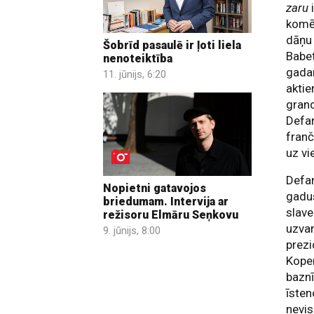
zaru
komē
dāņu 
Šobrīd pasaulē ir ļoti liela
Babet
nenoteiktība
gadam
11. jūnijs, 6:20
aktie
grand
Defan
franč
uz vi
Defan
Nopietni gatavojos
gadus
briedumam. Intervija ar
slave
režisoru Elmāru Seņkovu
uzvar
9. jūnijs, 8:00
prezi
Kopen
baznī
īsten
nevis