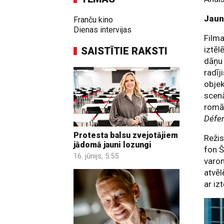
Jaun
Franču kino
Dienas intervijas
Film
iztēl
SAISTĪTIE RAKSTI
dāņu 
radī
objek
scenā
rom
Défe
Protesta balsu zvejotājiem
Režis
jādomā jauni lozungi
fon Š
16. jūnijs, 5:55
varon
atvēl
ar izt