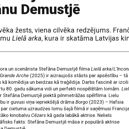
fānu Demustjē
lvēka žests, viena cilvēka redzējums. Fran
ilmu
Lielā arka
, kura ir skatāma Latvijas ki
ora un scenārista Stefāna Demustjē filma
Lielā arka
/
L’Inco
 Grande Arche
(2025) ir aizraujošs stāsts par apsēstību – tā
 kā komēdija un beidzas kā traģēdija. Darbs fascinē ar izcili
rtu 80. gadu sākuma vidi un perfekti nospēlētām lomām.
Lie
r Stefāna Demustjē piektā pilnmetrāžas spēlfilma. Lielu
ību ir guvusi viņa iepriekšējā drāma
Borgo
(2023) – Hafsia
 par cietuma uzraudzes lomu šajā filmā ir saņēmusi Francij
tāko kinobalvu
Cēzars
kā gada labākā aktrise. Neliels
āfisks fakts: Stefāna Demustjē māsa ir populārā aktrise
sa Demustjē.