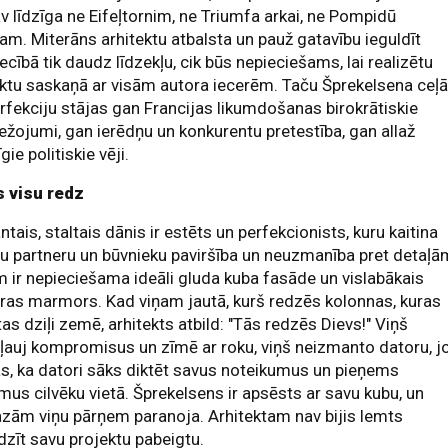
v līdzīga ne Eifeļtornim, ne Triumfa arkai, ne Pompidū
am. Miterāns arhitektu atbalsta un pauž gatavību ieguldīt
ecībā tik daudz līdzekļu, cik būs nepieciešams, lai realizētu
ktu saskaņā ar visām autora iecerēm. Taču Šprekelsena ceļ
rfekciju stājas gan Francijas likumdošanas birokrātiskie
ežojumi, gan ierēdņu un konkurentu pretestība, gan allaž
gie politiskie vēji.
s visu redz
ntais, staltais dānis ir estēts un perfekcionists, kuru kaitina
u partneru un būvnieku paviršība un neuzmanība pret detaļā
 ir nepieciešama ideāli gluda kuba fasāde un vislabākais
ras marmors. Kad viņam jautā, kurš redzēs kolonnas, kuras
tas dziļi zemē, arhitekts atbild: "Tās redzēs Dievs!" Viņš
ļauj kompromisus un zīmē ar roku, viņš neizmanto datoru, j
s, ka datori sāks diktēt savus noteikumus un pieņems
us cilvēku vietā. Šprekelsens ir apsēsts ar savu kubu, un
ām viņu pārņem paranoja. Arhitektam nav bijis lemts
dzīt savu projektu pabeigtu.