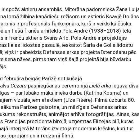
 ir spožs aktieru ansamblis. Miterāna padomnieka Žana Luij
ona lomā žilbina kanādiešu režisors un aktieris Ksavjē Dolān
varonis ir profesionāls funkcionārs, kurš ir veikls kā čūska.
ā un tiešā franču arhitekta Pola Andrē (1938–2018) tēlā
ts ir franču aktieris Svans Arlo. Pols Andrē ir projektējis
kas lielas lidostas pasaulē, ieskaitot Šarla de Golla lidostu
ē; viņš ir pabeidzis Defansas arkas projekta īstenošanu pēc
elsena nāves, pirms tam viņš šajā projektā bija būvdarbu
ājs.
 februāra beigās Parīzē notikušajā
balvu
Cēzars
pasniegšanas ceremonijā
Lielā arka
ieguva diva
gas – par labāko mākslinieka darbu (Katrīna Kosma) un
ajiem vizuālajiem efektiem (Līze Fišere). Filmā uzburta 80.
sākuma Parīzes gaisotne, un milzīgais Defansas arkas
ukums rekonstruēts, animējot arhīva fotogrāfijas. Ainas, ka
ās Francijas prezidenta birojā, uzņemtas Elizejas pilī, kuras
ajā interjerā Miterāns izvietoja modernus krēslus, kuri tur
as joprojām un ir redzami filmā.