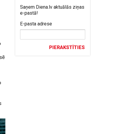
Saņem Diena.lv aktuālās ziņas
e-pastā!
E-pasta adrese
o
PIERAKSTĪTIES
ā
osē
o
s