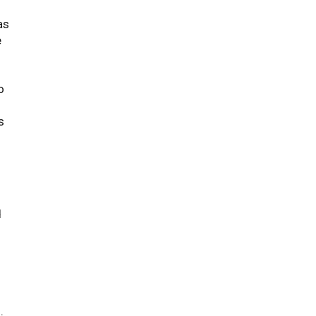
as
e
o
s
a
d
.