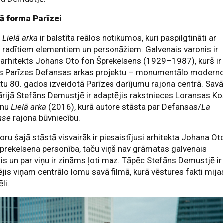
ā forma Parīzei
a
Lielā arka
ir balstīta reālos notikumos, kuri paspilgtināti ar
ē radītiem elementiem un personāžiem. Galvenais varonis ir
arhitekts Johans Oto fon Šprekelsens (1929–1987), kurš ir
jis Parīzes Defansas arkas projektu – monumentālo modern
tu 80. gados izveidotā Parīzes darījumu rajona centrā. Sav
rijā Stefāns Demustjē ir adaptējis rakstnieces Loransas K
ānu
Lielā arka
(2016), kurā autore stāsta par Defansas/
La
nse
rajona būvniecību.
oru šajā stāstā visvairāk ir piesaistījusi arhitekta Johana Ot
prekelsena personība, taču viņš nav grāmatas galvenais
is un par viņu ir zināms ļoti maz. Tāpēc Stefāns Demustjē ir
ējis viņam centrālo lomu savā filmā, kurā vēstures fakti mija
ēli.