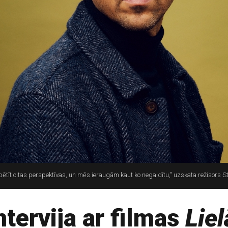
pētīt citas perspektīvas, un mēs ieraugām kaut ko negaidītu," uzskata režisors 
ntervija ar filmas
Liel