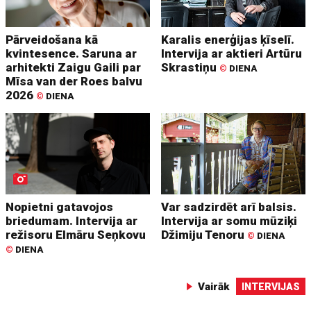
Pārveidošana kā
Karalis enerģijas ķīselī.
kvintesence. Saruna ar
Intervija ar aktieri Artūru
arhitekti Zaigu Gaili par
Skrastiņu
©
DIENA
Mīsa van der Roes balvu
2026
©
DIENA
Nopietni gatavojos
Var sadzirdēt arī balsis.
briedumam. Intervija ar
Intervija ar somu mūziķi
režisoru Elmāru Seņkovu
Džimiju Tenoru
©
DIENA
©
DIENA
Vairāk
INTERVIJAS