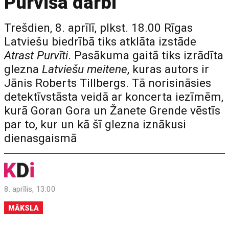
Purvīša darbi
Trešdien, 8. aprīlī, plkst. 18.00 Rīgas
Latviešu biedrībā tiks atklāta izstāde
Atrast Purvīti
. Pasākuma gaitā tiks izrādīta
glezna
Latviešu meitene
, kuras autors ir
Jānis Roberts Tillbergs. Tā norisināsies
detektīvstāsta veidā ar koncerta iezīmēm,
kurā Goran Gora un Žanete Grende vēstīs
par to, kur un kā šī glezna iznākusi
dienasgaismā
8. aprīlis, 13:00
MĀKSLA