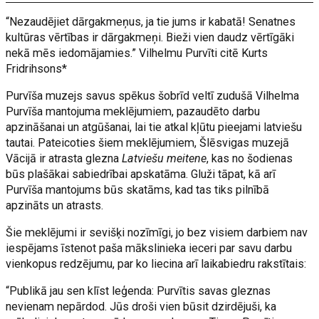
“Nezaudējiet dārgakmeņus, ja tie jums ir kabatā! Senatnes
kultūras vērtības ir dārgakmeņi. Bieži vien daudz vērtīgāki
nekā mēs iedomājamies.” Vilhelmu Purvīti citē Kurts
Fridrihsons*
Purvīša muzejs savus spēkus šobrīd veltī zudušā Vilhelma
Purvīša mantojuma meklējumiem, pazaudēto darbu
apzināšanai un atgūšanai, lai tie atkal kļūtu pieejami latviešu
tautai. Pateicoties šiem meklējumiem, Šlēsvigas muzejā
Vācijā ir atrasta glezna
Latviešu meitene
, kas no šodienas
būs plašākai sabiedrībai apskatāma. Gluži tāpat, kā arī
Purvīša mantojums būs skatāms, kad tas tiks pilnībā
apzināts un atrasts.
Šie meklējumi ir sevišķi nozīmīgi, jo bez visiem darbiem nav
iespējams īstenot paša mākslinieka ieceri par savu darbu
vienkopus redzējumu, par ko liecina arī laikabiedru rakstītais:
“Publikā jau sen klīst leģenda: Purvītis savas gleznas
nevienam nepārdod. Jūs droši vien būsit dzirdējuši, ka