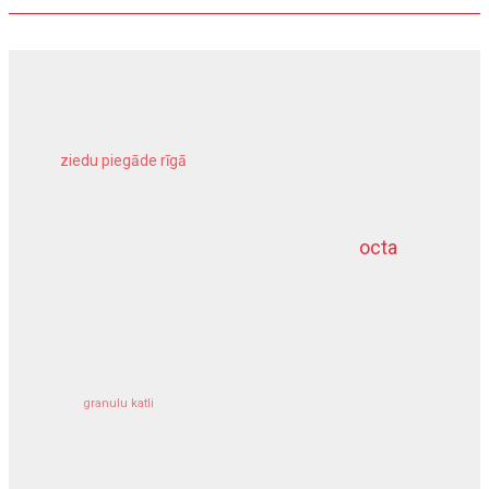
ziedu piegāde rīgā
meliorācijas darbi
octa
dziļurbums
kravu apdrošināšana
granulu katli
siltumsūknis