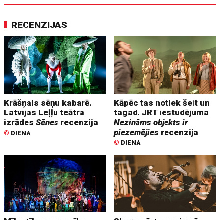
RECENZIJAS
Krāšņais sēņu kabarē.
Kāpēc tas notiek šeit un
Latvijas Leļļu teātra
tagad. JRT iestudējuma
izrādes
Sēnes
recenzija
Nezināms objekts ir
piezemējies
recenzija
©
DIENA
©
DIENA