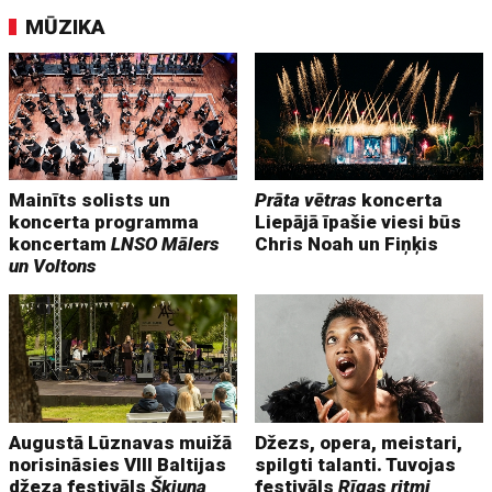
MŪZIKA
Mainīts solists un
Prāta vētras
koncerta
koncerta programma
Liepājā īpašie viesi būs
koncertam
LNSO Mālers
Chris Noah un Fiņķis
un Voltons
Augustā Lūznavas muižā
Džezs, opera, meistari,
norisināsies VIII Baltijas
spilgti talanti. Tuvojas
džeza festivāls
Škiuņa
festivāls
Rīgas ritmi