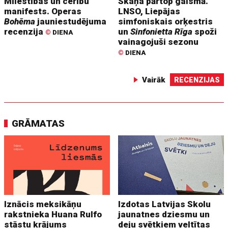
Mīlestības un cerību
Skaņa pārtop gaismā.
manifests. Operas
LNSO, Liepājas
Bohēma
jauniestudējuma
simfoniskais orķestris
recenzija
un
Sinfonietta Rīga
spoži
©
DIENA
vainagojuši sezonu
©
DIENA
Vairāk
RECENZIJAS
GRĀMATAS
Iznācis meksikāņu
Izdotas Latvijas Skolu
rakstnieka Huana Rulfo
jaunatnes dziesmu un
stāstu krājums
deju svētkiem veltītas