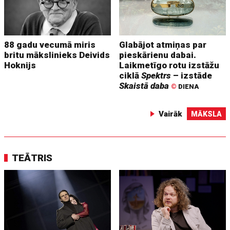
88 gadu vecumā miris
Glabājot atmiņas par
britu mākslinieks Deivids
pieskārienu dabai.
Hoknijs
Laikmetīgo rotu izstāžu
ciklā
Spektrs
– izstāde
Skaistā daba
©
DIENA
Vairāk
MĀKSLA
TEĀTRIS