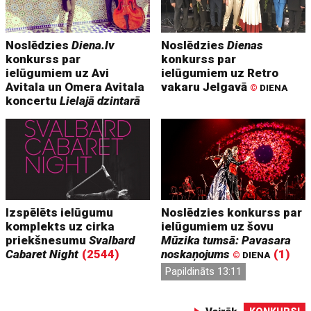
Noslēdzies
Diena.lv
Noslēdzies
Dienas
konkurss par
konkurss par
ielūgumiem uz Avi
ielūgumiem uz Retro
Avitala un Omera Avitala
vakaru Jelgavā
©
DIENA
koncertu
Lielajā dzintarā
Izspēlēts ielūgumu
Noslēdzies konkurss par
komplekts uz cirka
ielūgumiem uz šovu
priekšnesumu
Svalbard
Mūzika tumsā: Pavasara
Cabaret Night
(2544)
noskaņojums
(1)
©
DIENA
Papildināts 13:11