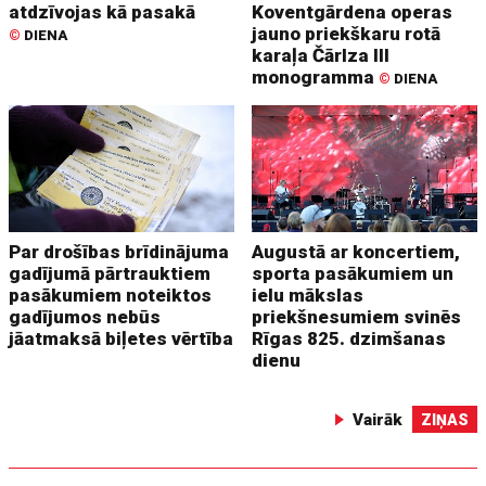
atdzīvojas kā pasakā
Koventgārdena operas
jauno priekškaru rotā
©
DIENA
karaļa Čārlza III
monogramma
©
DIENA
Par drošības brīdinājuma
Augustā ar koncertiem,
gadījumā pārtrauktiem
sporta pasākumiem un
pasākumiem noteiktos
ielu mākslas
gadījumos nebūs
priekšnesumiem svinēs
jāatmaksā biļetes vērtība
Rīgas 825. dzimšanas
dienu
Vairāk
ZIŅAS