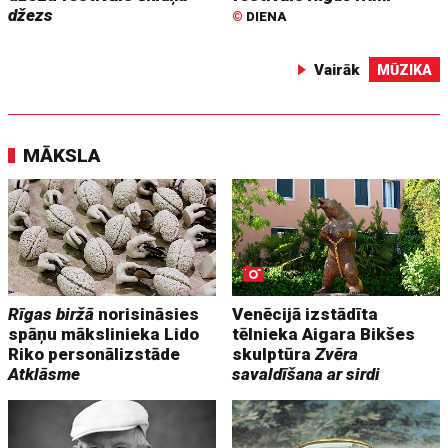
džezs
©
DIENA
Vairāk
MŪZIKA
MĀKSLA
Rīgas biržā
norisināsies
Venēcijā izstādīta
spāņu mākslinieka Lido
tēlnieka Aigara Bikšes
Riko personālizstāde
skulptūra
Zvēra
Atklāsme
savaldīšana ar sirdi