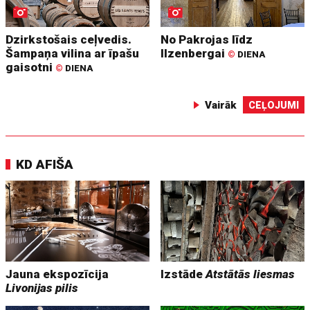
Dzirkstošais ceļvedis.
No Pakrojas līdz
Šampaņa vilina ar īpašu
Ilzenbergai
©
DIENA
gaisotni
©
DIENA
Vairāk
CEĻOJUMI
KD AFIŠA
Jauna ekspozīcija
Izstāde
Atstātās liesmas
Livonijas pilis