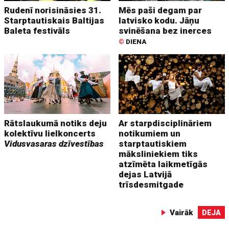
Rudenī norisināsies 31.
Mēs paši degam par
Starptautiskais Baltijas
latvisko kodu. Jāņu
Baleta festivāls
svinēšana bez inerces
©
DIENA
Rātslaukumā notiks deju
Ar starpdisciplināriem
kolektīvu lielkoncerts
notikumiem un
Vidusvasaras dzīvestības
starptautiskiem
māksliniekiem tiks
atzīmēta laikmetīgās
dejas Latvijā
trīsdesmitgade
Vairāk
DEJA