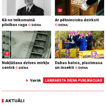
Kā no teiksmainā
Ar pētniecisku dzirksti
pilnības raga
©
DIENA
©
DIENA
Nokļūšana dzīves mirkļu
Dabas balsis, plastmasa
centrā
un insekti
©
DIENA
©
DIENA
Vairāk
LAIKRAKSTA DIENA PUBLIKĀCIJAS
AKTUĀLI