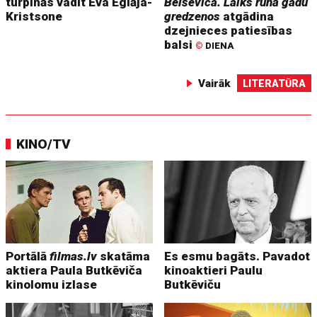
turpinās vadīt Eva Eglāja-
Belševica. Laiks runā gadu
Kristsone
gredzenos
atgādina
dzejnieces patiesības
balsi
©
DIENA
Vairāk
LITERATŪRA
KINO/TV
Portālā
filmas.lv
skatāma
Es esmu bagāts. Pavadot
aktiera Paula Butkēviča
kinoaktieri Paulu
kinolomu izlase
Butkēviču