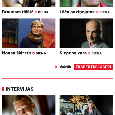
Braucam tālāk!
Lāča paziņojums
©
DIENA
©
DIENA
Noasa šķirsts
Slepena vara
©
DIENA
©
DIENA
Vairāk
EKSPERTI/BLOGERI
INTERVIJAS