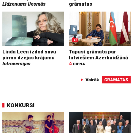
Līdzenums liesmās
grāmatas
Linda Leen izdod savu
Tapusi grāmata par
pirmo dzejas krājumu
latviešiem Azerbaidžānā
Introversijas
©
DIENA
Vairāk
GRĀMATAS
KONKURSI