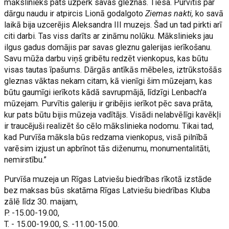
mākslinieks pats uzpērk savas gleznas. Tiesa. Purvītis par
dārgu naudu ir atpircis Lionā godalgoto
Ziemas nakti,
ko savā
laikā bija uzcerējis Aleksandra III muzejs. Šad un tad pirkti arī
citi darbi. Tas viss darīts ar zināmu nolūku. Mākslinieks jau
ilgus gadus domājis par savas gleznu galerijas ierīkošanu.
Savu mūža darbu viņš gribētu redzēt vienkopus, kas būtu
visas tautas īpašums. Dārgās antīkās mēbeles, iztrūkstošās
gleznas vāktas nekam citam, kā vienīgi šim mūzejam, kas
būtu gaumīgi ierīkots kādā savrupmājā, līdzīgi Lenbach'a
mūzejam. Purvītis galeriju ir gribējis ierīkot pēc sava prāta,
kur pats būtu bijis mūzeja vadītājs. Visādi nelabvēlīgi kavēkļi
ir traucējuši realizēt šo cēlo mākslinieka nodomu. Tikai tad,
kad Purvīša māksla būs redzama vienkopus, visā pilnībā
varēsim izjust un apbrīnot tās diženumu, monumentalitāti,
nemirstību.”
Purvīša muzeja un Rīgas Latviešu biedrības rīkotā izstāde
bez maksas būs skatāma Rīgas Latviešu biedrības Kluba
zālē līdz 30. maijam,
P. -15.00-19.00,
T. - 15.00-19.00, S. -11.00-15.00.