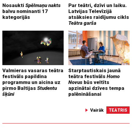
Nosaukti
Spēlmaņu nakts
Par teātri, dzīvi un laiku.
balvu nominanti 17
Latvijas Televīzijā
kategorijās
atsāksies raidījumu cikls
Teātra garša
Valmieras vasaras teātra
Starptautiskais jaunā
festivāls papildina
teātra festivāls
Homo
programmu un aicina uz
Novus
būs veltīts
pirmo Baltijas
Studentu
apzinātai dzīves tempa
šķūni
palēnināšanai
Vairāk
TEĀTRIS