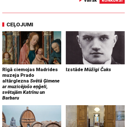
Vairāk
KONKURSI
CEĻOJUMI
Rīgā ciemojas Madrides
Izstāde
Mūžīgi Čaks
muzeja Prado
altārglezna
Svētā Ģimene
ar muzicējošo eņģeli,
svētajām Katrīnu un
Barbaru