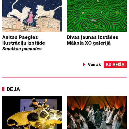
Anitas Paegles
Divas jaunas izstādes
ilustrāciju izstāde
Māksla XO galerijā
Smalkās pasaules
Vairāk
KD AFIŠA
DEJA