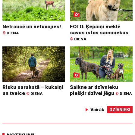
Netraucē un netuvojies!
FOTO: Ķepaiņi meklē
savus īstos saimniekus
©
DIENA
©
DIENA
Risku sarakstā – kukaiņi
Saikne ar dzīvnieku
un tveice
piešķir dzīvei jēgu
©
DIENA
©
DIENA
Vairāk
DZĪVNIEKI