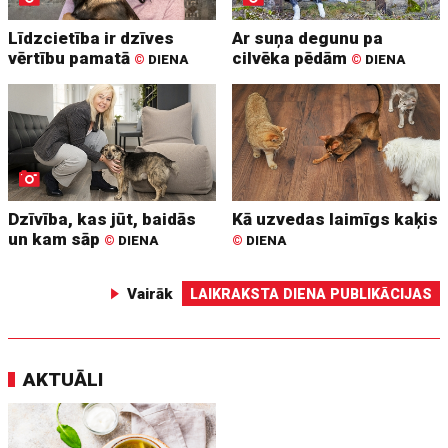
Līdzcietība ir dzīves
Ar suņa degunu pa
vērtību pamatā
cilvēka pēdām
©
DIENA
©
DIENA
Dzīvība, kas jūt, baidās
Kā uzvedas laimīgs kaķis
un kam sāp
©
DIENA
©
DIENA
Vairāk
LAIKRAKSTA DIENA PUBLIKĀCIJAS
AKTUĀLI