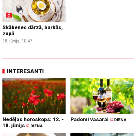
Skābenes dārzā, burkās,
zupā
18. jūnijs, 10:47
INTERESANTI
Nedēļas horoskops: 12. -
Padomi vasarai
©
DIENA
18. jūnijs
©
DIENA