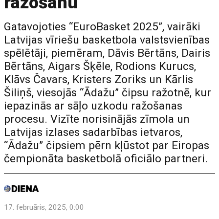
ražošanu
Gatavojoties “EuroBasket 2025”, vairāki
Latvijas vīriešu basketbola valstsvienības
spēlētāji, piemēram, Dāvis Bērtāns, Dairis
Bērtāns, Aigars Šķēle, Rodions Kurucs,
Klāvs Čavars, Kristers Zoriks un Kārlis
Šiliņš, viesojās “Ādažu” čipsu ražotnē, kur
iepazinās ar sāļo uzkodu ražošanas
procesu. Vizīte norisinājās zīmola un
Latvijas izlases sadarbības ietvaros,
“Ādažu” čipsiem pērn kļūstot par Eiropas
čempionāta basketbolā oficiālo partneri.
17. februāris, 2025, 0:00