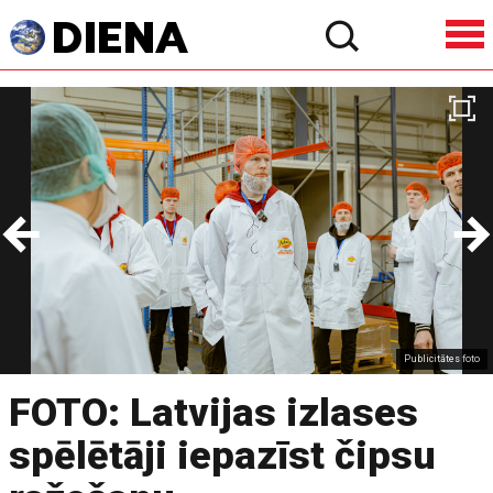
Publicitātes foto
FOTO: Latvijas izlases
spēlētāji iepazīst čipsu