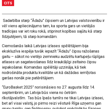
CITS
Sadarbība starp “Ādažu” čipsiem un Latvijas valstsvienību ir
vēl viens apliecinājums tam, ka sporta gars un vietējās
tradīcijas var iet roku rokā, stiprinot kopības sajūtu kā starp
līdzjutējiem, tā starp komandām.
Ciemošanās laikā Latvijas izlases spēlētājiem bija
ekskluzīva iespēja tuvāk iepazīt “Ādažu” čipsu ražošanas
gaitu – sākot no vietējo zemnieku audzētu kartupeļu rūpīgas
atlases un sagatavošanas līdz kraukšķīgi zeltaino čipsu
iepakošanai. Komandas spēlētāji uzzināja, kā tiek
nodrošināta produktu kvalitāte un kā dažādas iemīļotas
garšas nonāk pie patērētājiem.
“EuroBasket 2025” norisināsies no 27. augusta līdz 14.
septembrim, un Latvija būs viena no četrām
rīkotājvalstīm. Tas būs īpašs turnīrs ne tikai Latvijas izlasei,
bet arī visai valstij, jo pirmo reizi vēsturē Rīga uzņems gan
grupu turnīru, gan finālposmu, pulcējot spēcīgākās Eiropas