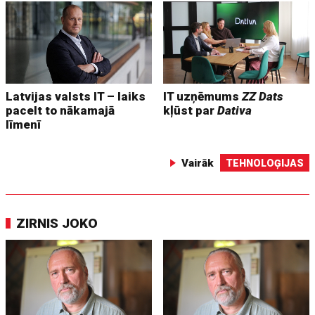
Latvijas valsts IT – laiks
IT uzņēmums
ZZ Dats
pacelt to nākamajā
kļūst par
Dativa
līmenī
Vairāk
TEHNOLOĢIJAS
ZIRNIS JOKO