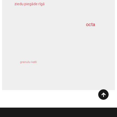
ziedu piegāde rīgā
meliorācijas darbi
octa
dziļurbums
kravu apdrošināšana
granulu katli
siltumsūknis