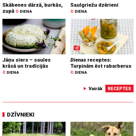
Skābenes dārzā, burkās,
Saulgriežu dzērieni
zupā
©
DIENA
©
DIENA
Jāņu siers – saules
Dienas
receptes:
krāsā un tradīcijās
Turpinām ēst rabarberus
©
DIENA
©
DIENA
Vairāk
RECEPTES
DZĪVNIEKI