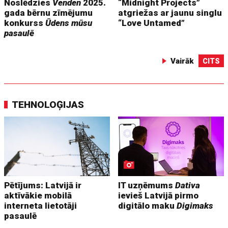
Noslēdzies
Venden
2025.
“Midnight Projects”
gada bērnu zīmējumu
atgriežas ar jaunu singlu
konkurss
Ūdens mūsu
“Love Untamed”
pasaulē
Vairāk
CITS
TEHNOLOĢIJAS
Pētījums: Latvijā ir
IT uzņēmums
Dativa
aktīvākie mobilā
ievieš Latvijā pirmo
interneta lietotāji
digitālo maku
Digimaks
pasaulē