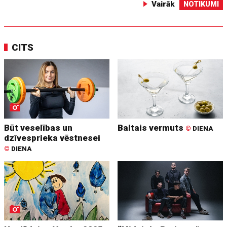
Vairāk
NOTIKUMI
CITS
Būt veselības un
Baltais vermuts
©
DIENA
dzīvesprieka vēstnesei
©
DIENA