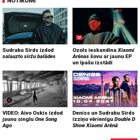
NOTIKUMI
Sudrabu Sirds izdod
Ozols ieskandina
Xiaomi
salauzto siržu balādes
Arēnas
šovu ar jaunu EP
un īpašu izstādi
VIDEO: Aivo Oskis izdod
Deniss un Sudrabu Sirds
jaunu singlu
One Song
izziņo vērienīgu
Double D
Ago
Show
Xiaomi Arēnā