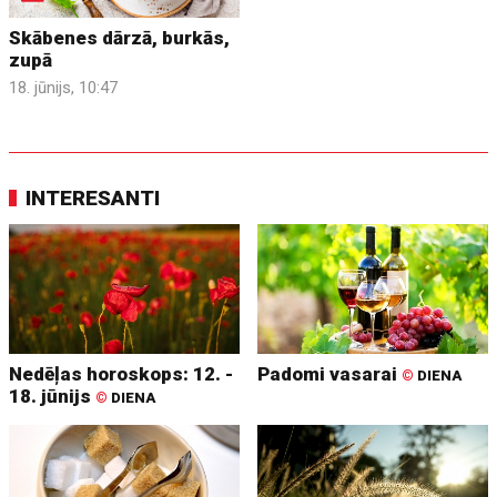
Skābenes dārzā, burkās,
zupā
18. jūnijs, 10:47
INTERESANTI
Nedēļas horoskops: 12. -
Padomi vasarai
©
DIENA
18. jūnijs
©
DIENA