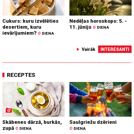
Cukurs: kuru izvēlēties
Nedēļas horoskops: 5. -
desertiem, kuru
11. jūnijs
©
DIENA
ievārījumiem?
©
DIENA
Vairāk
INTERESANTI
RECEPTES
Skābenes dārzā, burkās,
Saulgriežu dzērieni
zupā
©
DIENA
©
DIENA