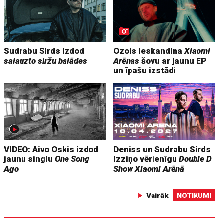
Sudrabu Sirds izdod
Ozols ieskandina
Xiaomi
salauzto siržu balādes
Arēnas
šovu ar jaunu EP
un īpašu izstādi
VIDEO: Aivo Oskis izdod
Deniss un Sudrabu Sirds
jaunu singlu
One Song
izziņo vērienīgu
Double D
Ago
Show
Xiaomi Arēnā
Vairāk
NOTIKUMI