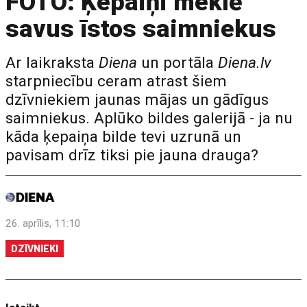
FOTO: Ķepaiņi meklē
savus īstos saimniekus
Ar laikraksta
Diena
un portāla
Diena.lv
starpniecību ceram atrast šiem
dzīvniekiem jaunas mājas un gādīgus
saimniekus. Aplūko bildes galerijā - ja nu
kāda ķepaiņa bilde tevi uzrunā un
pavisam drīz tiksi pie jauna drauga?
26. aprīlis, 11:10
DZĪVNIEKI