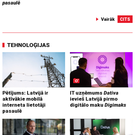
pasaulē
Vairāk
CITS
TEHNOLOĢIJAS
Pētījums: Latvijā ir
IT uzņēmums
Dativa
aktīvākie mobilā
ievieš Latvijā pirmo
interneta lietotāji
digitālo maku
Digimaks
pasaulē