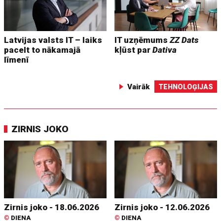
Latvijas valsts IT – laiks
IT uzņēmums
ZZ Dats
pacelt to nākamajā
kļūst par
Dativa
līmenī
Vairāk
TEHNOLOĢIJAS
ZIRNIS JOKO
Zirnis joko - 18.06.2026
Zirnis joko - 12.06.2026
©
DIENA
©
DIENA