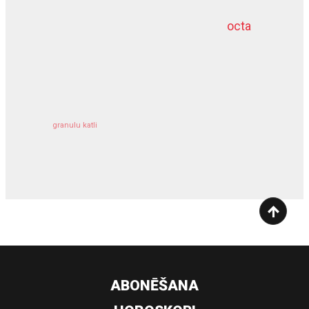
octa
dziļurbums
kravu apdrošināšana
granulu katli
siltumsūknis
ABONĒŠANA