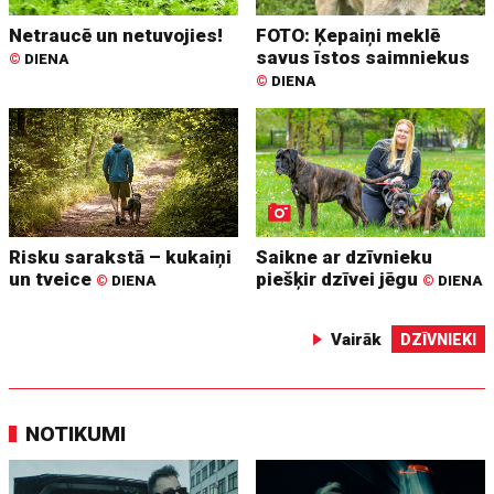
Netraucē un netuvojies!
FOTO: Ķepaiņi meklē
savus īstos saimniekus
©
DIENA
©
DIENA
Risku sarakstā – kukaiņi
Saikne ar dzīvnieku
un tveice
piešķir dzīvei jēgu
©
DIENA
©
DIENA
Vairāk
DZĪVNIEKI
NOTIKUMI