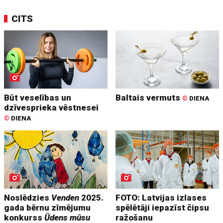
CITS
Būt veselības un
Baltais vermuts
©
DIENA
dzīvesprieka vēstnesei
©
DIENA
Noslēdzies
Venden
2025.
FOTO: Latvijas izlases
gada bērnu zīmējumu
spēlētāji iepazīst čipsu
konkurss
Ūdens mūsu
ražošanu