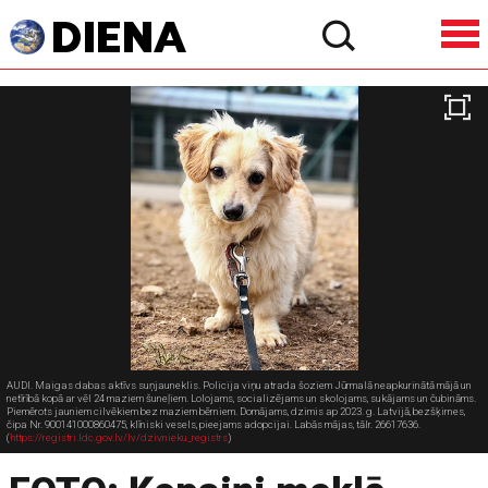
AUDI. Maigas dabas aktīvs suņjauneklis. Policija viņu atrada šoziem Jūrmalā neapkurinātā mājā un
netīrībā kopā ar vēl 24 maziem šuneļiem. Lolojams, socializējams un skolojams, sukājams un čubināms.
Piemērots jauniem cilvēkiem bez maziem bērniem. Domājams, dzimis ap 2023. g. Latvijā, bezšķirnes,
čipa Nr. 900141000860475, klīniski vesels, pieejams adopcijai. Labās mājas, tālr. 26617636.
(
https://registri.ldc.gov.lv/lv/dzivnieku_registrs
)