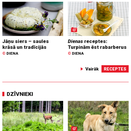
Jāņu siers – saules
Dienas
receptes:
krāsā un tradīcijās
Turpinām ēst rabarberus
©
DIENA
©
DIENA
Vairāk
RECEPTES
DZĪVNIEKI