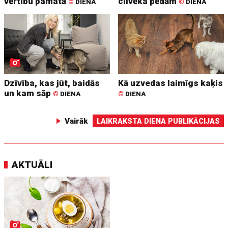
vērtību pamatā
cilvēka pēdām
©
DIENA
©
DIENA
Dzīvība, kas jūt, baidās
Kā uzvedas laimīgs kaķis
un kam sāp
©
DIENA
©
DIENA
Vairāk
LAIKRAKSTA DIENA PUBLIKĀCIJAS
AKTUĀLI