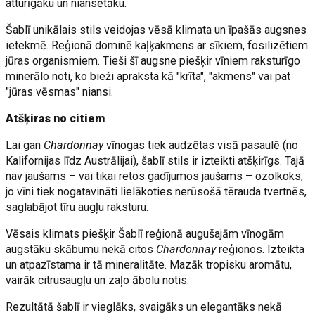
atturīgāku un niansētāku.
Šablī unikālais stils veidojas vēsā klimata un īpašās augsnes
ietekmē. Reģionā dominē kaļķakmens ar sīkiem, fosilizētiem
jūras organismiem. Tieši šī augsne piešķir vīniem raksturīgo
minerālo noti, ko bieži apraksta kā "krīta", "akmens" vai pat
"jūras vēsmas" niansi.
Atšķiras no citiem
Lai gan
Chardonnay
vīnogas tiek audzētas visā pasaulē (no
Kalifornijas līdz Austrālijai), šablī stils ir izteikti atšķirīgs. Tajā
nav jaušams – vai tikai retos gadījumos jaušams – ozolkoks,
jo vīni tiek nogatavināti lielākoties nerūsošā tērauda tvertnēs,
saglabājot tīru augļu raksturu.
Vēsais klimats piešķir Šablī reģionā augušajām vīnogām
augstāku skābumu nekā citos
Chardonnay
reģionos. Izteikta
un atpazīstama ir tā mineralitāte. Mazāk tropisku aromātu,
vairāk citrusaugļu un zaļo ābolu notis.
Rezultātā šablī ir vieglāks, svaigāks un elegantāks nekā