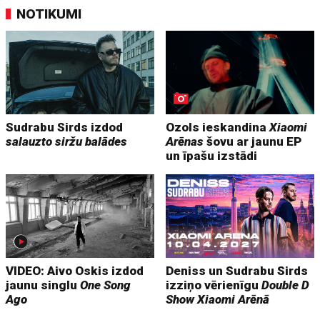
NOTIKUMI
Sudrabu Sirds izdod
Ozols ieskandina
Xiaomi
salauzto siržu balādes
Arēnas
šovu ar jaunu EP
un īpašu izstādi
VIDEO: Aivo Oskis izdod
Deniss un Sudrabu Sirds
jaunu singlu
One Song
izziņo vērienīgu
Double D
Ago
Show
Xiaomi Arēnā