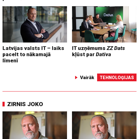
Latvijas valsts IT – laiks
IT uzņēmums
ZZ Dats
pacelt to nākamajā
kļūst par
Dativa
līmenī
Vairāk
TEHNOLOĢIJAS
ZIRNIS JOKO