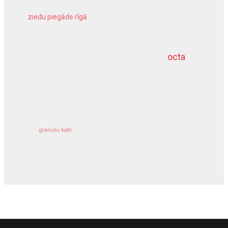
ziedu piegāde rīgā
meliorācijas darbi
octa
dziļurbums
kravu apdrošināšana
granulu katli
siltumsūknis