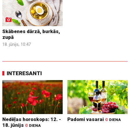
Skābenes dārzā, burkās,
zupā
18. jūnijs, 10:47
INTERESANTI
Nedēļas horoskops: 12. -
Padomi vasarai
©
DIENA
18. jūnijs
©
DIENA