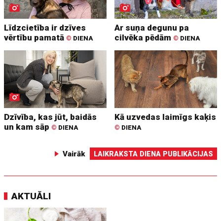
Līdzcietība ir dzīves
Ar suņa degunu pa
vērtību pamatā
cilvēka pēdām
©
DIENA
©
DIENA
Dzīvība, kas jūt, baidās
Kā uzvedas laimīgs kaķis
un kam sāp
©
DIENA
©
DIENA
Vairāk
LAIKRAKSTA DIENA PUBLIKĀCIJAS
AKTUĀLI