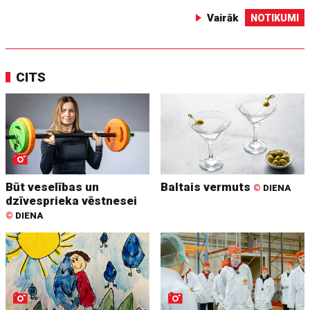
Vairāk
NOTIKUMI
CITS
Būt veselības un
Baltais vermuts
©
DIENA
dzīvesprieka vēstnesei
©
DIENA