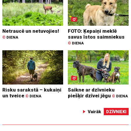
Netraucē un netuvojies!
FOTO: Ķepaiņi meklē
savus īstos saimniekus
©
DIENA
©
DIENA
Risku sarakstā – kukaiņi
Saikne ar dzīvnieku
un tveice
piešķir dzīvei jēgu
©
DIENA
©
DIENA
Vairāk
DZĪVNIEKI