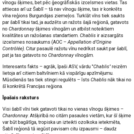
vīnogu šķirnes, bet pēc ģeogrāfiskās izcelsmes vietas. Tas
attiecas arī uz Šablī – tā nav vīnogu šķirne, tas ir konkrēts
vīna reģions Burgundijas ziemeļos. Turklāt vīns tiek saukts
par šablī tikai tad, ja audzēts un ražots šajā reģionā, gatavots
no
Chardonnay
šķirnes vīnogām un atbilst noteiktiem
kvalitātes un ražošanas standartiem.
Chablis
ir aizsargāts
izcelsmes nosaukums (AOC –
Appellation d’Origine
Contrôlée)
. Citur pasaulē ražotu vīnu nedrīkst saukt par šablī,
pat ja tas gatavots no
Chardonnay
vīnogām.
Interesants fakts – agrāk, īpaši ASV, vārdu "
Chablis"
reizēm
lietoja arī citiem baltvīniem kā vispārīgu apzīmējumu.
Mūsdienās tas tiek stingri regulēts – īsts
Chablis
nāk tikai no
šī konkrētā Francijas reģiona.
Īpašais raksturs
Visi šablī vīni tiek gatavoti tikai no vienas vīnogu šķirnes –
Chardonnay
. Atšķirībā no citām pasaules vietām, kur šī šķirne
var būt bagātīga, tropiska un izteikti ozolkoka ietekmēta,
Šablī reģionā tā iegūst pavisam citu izpausmi – daudz