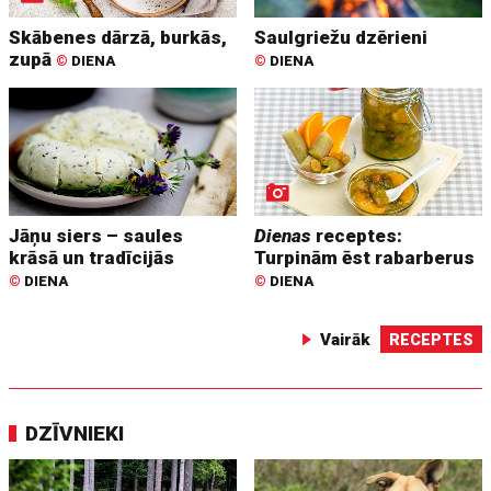
Skābenes dārzā, burkās,
Saulgriežu dzērieni
zupā
©
DIENA
©
DIENA
Jāņu siers – saules
Dienas
receptes:
krāsā un tradīcijās
Turpinām ēst rabarberus
©
DIENA
©
DIENA
Vairāk
RECEPTES
DZĪVNIEKI