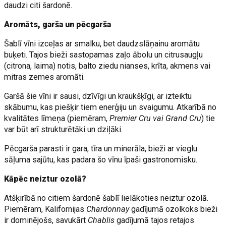
daudzi citi šardonē.
Aromāts, garša un pēcgarša
Šablī vīni izceļas ar smalku, bet daudzslāņainu aromātu
buķeti. Tajos bieži sastopamas zaļo ābolu un citrusaugļu
(citrona, laima) notis, balto ziedu nianses, krīta, akmens vai
mitras zemes aromāti.
Garšā šie vīni ir sausi, dzīvīgi un kraukšķīgi, ar izteiktu
skābumu, kas piešķir tiem enerģiju un svaigumu. Atkarībā no
kvalitātes līmeņa (piemēram,
Premier Cru vai Grand Cru
) tie
var būt arī strukturētāki un dziļāki.
Pēcgarša parasti ir gara, tīra un minerāla, bieži ar vieglu
sāļuma sajūtu, kas padara šo vīnu īpaši gastronomisku.
Kāpēc neiztur ozolā?
Atšķirībā no citiem šardonē šablī lielākoties neiztur ozolā.
Piemēram, Kalifornijas
Chardonnay
gadījumā ozolkoks bieži
ir dominējošs, savukārt
Chablis
gadījumā tajos retajos