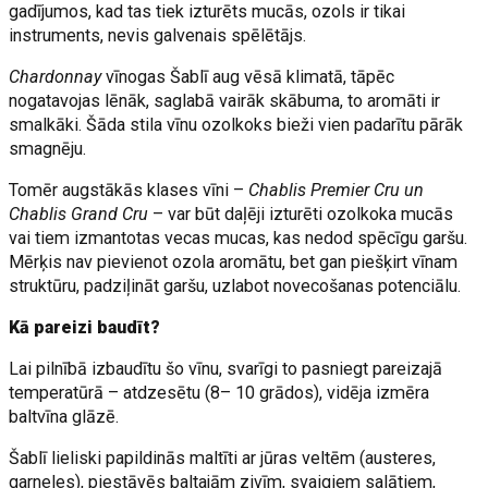
gadījumos, kad tas tiek izturēts mucās, ozols ir tikai
instruments, nevis galvenais spēlētājs.
Chardonnay
vīnogas Šablī aug vēsā klimatā, tāpēc
nogatavojas lēnāk, saglabā vairāk skābuma, to aromāti ir
smalkāki. Šāda stila vīnu ozolkoks bieži vien padarītu pārāk
smagnēju.
Tomēr augstākās klases vīni –
Chablis Premier Cru un
Chablis Grand Cru
– var būt daļēji izturēti ozolkoka mucās
vai tiem izmantotas vecas mucas, kas nedod spēcīgu garšu.
Mērķis nav pievienot ozola aromātu, bet gan piešķirt vīnam
struktūru, padziļināt garšu, uzlabot novecošanas potenciālu.
Kā pareizi baudīt?
Lai pilnībā izbaudītu šo vīnu, svarīgi to pasniegt pareizajā
temperatūrā – atdzesētu (8– 10 grādos), vidēja izmēra
baltvīna glāzē.
Šablī lieliski papildinās maltīti ar jūras veltēm (austeres,
garneles), piestāvēs baltajām zivīm, svaigiem salātiem,