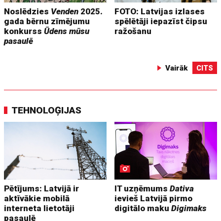
Noslēdzies
Venden
2025.
FOTO: Latvijas izlases
gada bērnu zīmējumu
spēlētāji iepazīst čipsu
konkurss
Ūdens mūsu
ražošanu
pasaulē
Vairāk
CITS
TEHNOLOĢIJAS
Pētījums: Latvijā ir
IT uzņēmums
Dativa
aktīvākie mobilā
ievieš Latvijā pirmo
interneta lietotāji
digitālo maku
Digimaks
pasaulē