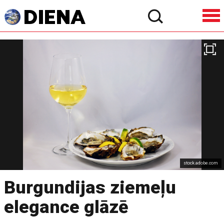
stock.adobe.com
Burgundijas ziemeļu
elegance glāzē