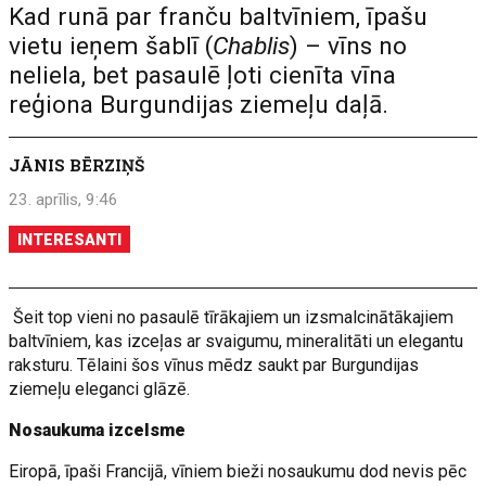
Kad runā par franču baltvīniem, īpašu
vietu ieņem šablī (
Chablis
) – vīns no
neliela, bet pasaulē ļoti cienīta vīna
reģiona Burgundijas ziemeļu daļā.
JĀNIS BĒRZIŅŠ
23. aprīlis, 9:46
INTERESANTI
Šeit top vieni no pasaulē tīrākajiem un izsmalcinātākajiem
baltvīniem, kas izceļas ar svaigumu, mineralitāti un elegantu
raksturu. Tēlaini šos vīnus mēdz saukt par Burgundijas
ziemeļu eleganci glāzē.
Nosaukuma izcelsme
Eiropā, īpaši Francijā, vīniem bieži nosaukumu dod nevis pēc