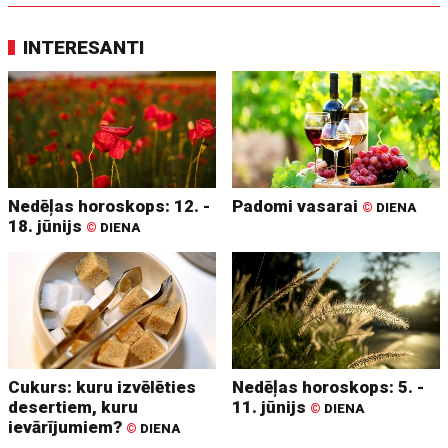
INTERESANTI
Nedēļas horoskops: 12. -
Padomi vasarai
©
DIENA
18. jūnijs
©
DIENA
Cukurs: kuru izvēlēties
Nedēļas horoskops: 5. -
desertiem, kuru
11. jūnijs
©
DIENA
ievārījumiem?
©
DIENA