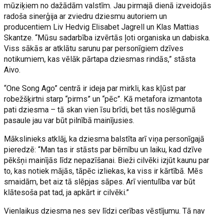
mūziķiem no dažādām valstīm. Jau pirmajā dienā izveidojās
radoša sinerģija ar zviedru dziesmu autoriem un
producentiem Liv Hedvig Elisabet Jagrell un Klas Mattias
Skantze. “Mūsu sadarbība izvērtās ļoti organiska un dabiska.
Viss sākās ar atklātu sarunu par personīgiem dzīves
notikumiem, kas vēlāk pārtapa dziesmas rindās,” stāsta
Aivo.
“One Song Ago” centrā ir ideja par mirkli, kas kļūst par
robežšķirtni starp “pirms” un “pēc”. Kā metafora izmantota
pati dziesma – tā skan vien īsu brīdi, bet tās noslēgumā
pasaule jau var būt pilnībā mainījusies.
Mākslinieks atklāj, ka dziesma balstīta arī viņa personīgajā
pieredzē: “Man tas ir stāsts par bērnību un laiku, kad dzīve
pēkšņi mainījās līdz nepazīšanai. Bieži cilvēki izjūt kaunu par
to, kas notiek mājās, tāpēc izliekas, ka viss ir kārtībā. Mēs
smaidām, bet aiz tā slēpjas sāpes. Arī vientulība var būt
klātesoša pat tad, ja apkārt ir cilvēki.”
Vienlaikus dziesma nes sev līdzi cerības vēstījumu. Tā nav