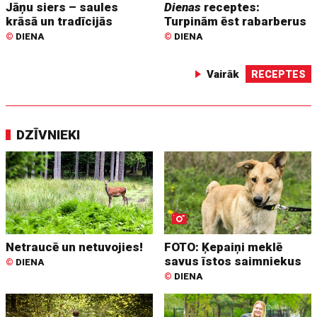
Jāņu siers – saules
Dienas
receptes:
krāsā un tradīcijās
Turpinām ēst rabarberus
©
DIENA
©
DIENA
Vairāk
RECEPTES
DZĪVNIEKI
Netraucē un netuvojies!
FOTO: Ķepaiņi meklē
savus īstos saimniekus
©
DIENA
©
DIENA