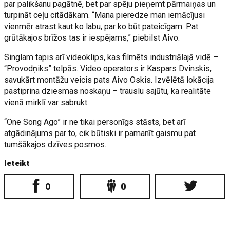
par palikšanu pagātnē, bet par spēju pieņemt pārmaiņas un
turpināt ceļu citādākam. “Mana pieredze man iemācījusi
vienmēr atrast kaut ko labu, par ko būt pateicīgam. Pat
grūtākajos brīžos tas ir iespējams,” piebilst Aivo.
Singlam tapis arī videoklips, kas filmēts industriālajā vidē –
“Provodņiks” telpās. Video operators ir Kaspars Dvinskis,
savukārt montāžu veicis pats Aivo Oskis. Izvēlētā lokācija
pastiprina dziesmas noskaņu – trauslu sajūtu, ka realitāte
vienā mirklī var sabrukt.
“One Song Ago” ir ne tikai personīgs stāsts, bet arī
atgādinājums par to, cik būtiski ir pamanīt gaismu pat
tumšākajos dzīves posmos.
Ieteikt
0
0