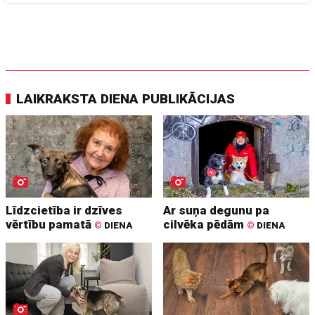
LAIKRAKSTA DIENA PUBLIKĀCIJAS
Līdzcietība ir dzīves
Ar suņa degunu pa
vērtību pamatā
cilvēka pēdām
©
DIENA
©
DIENA