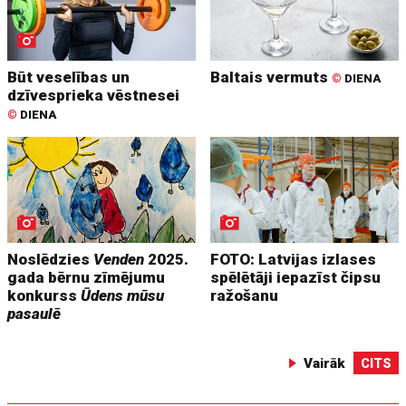
Būt veselības un
Baltais vermuts
©
DIENA
dzīvesprieka vēstnesei
©
DIENA
Noslēdzies
Venden
2025.
FOTO: Latvijas izlases
gada bērnu zīmējumu
spēlētāji iepazīst čipsu
konkurss
Ūdens mūsu
ražošanu
pasaulē
Vairāk
CITS