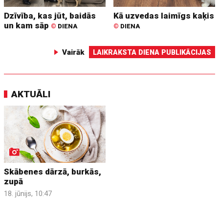
Dzīvība, kas jūt, baidās
Kā uzvedas laimīgs kaķis
un kam sāp
©
DIENA
©
DIENA
Vairāk
LAIKRAKSTA DIENA PUBLIKĀCIJAS
AKTUĀLI
Skābenes dārzā, burkās,
zupā
18. jūnijs, 10:47