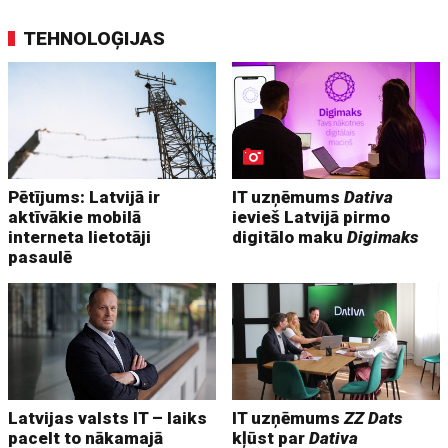
TEHNOLOĢIJAS
Pētījums: Latvijā ir
IT uzņēmums
Dativa
aktīvākie mobilā
ievieš Latvijā pirmo
interneta lietotāji
digitālo maku
Digimaks
pasaulē
Latvijas valsts IT – laiks
IT uzņēmums
ZZ Dats
pacelt to nākamajā
kļūst par
Dativa