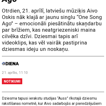
Otrdien, 21. aprīlī, latviešu mūziķis Aivo
Oskis nāk klajā ar jaunu singlu “One Song
Ago” – emocionāli piesātinātu skaņdarbu
par brīžiem, kas neatgriezeniski maina
cilvēka dzīvi. Dziesmai tapis arī
videoklips, kas vēl vairāk pastiprina
dziesmas ideju un noskaņu.
21. aprīlis, 11:10
NOTIKUMI
Dziesma tapusi ierakstu studijas “Auss” rīkotajā dziesmu
rakstīšanas nometnē, kur Aivo sadarbojās ar pieredzējušiem