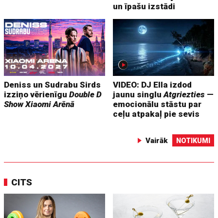
un īpašu izstādi
Deniss un Sudrabu Sirds
VIDEO: DJ Ella izdod
izziņo vērienīgu
Double D
jaunu singlu
Atgriezties
—
Show
Xiaomi Arēnā
emocionālu stāstu par
ceļu atpakaļ pie sevis
Vairāk
NOTIKUMI
CITS