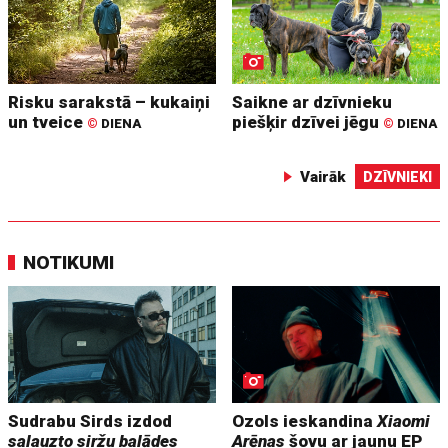
Risku sarakstā – kukaiņi
Saikne ar dzīvnieku
un tveice
piešķir dzīvei jēgu
©
DIENA
©
DIENA
Vairāk
DZĪVNIEKI
NOTIKUMI
Sudrabu Sirds izdod
Ozols ieskandina
Xiaomi
salauzto siržu balādes
Arēnas
šovu ar jaunu EP