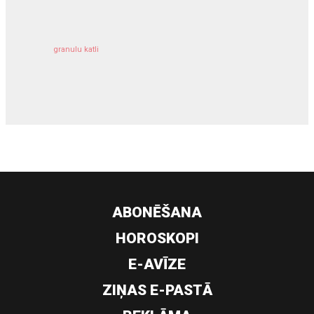
granulu katli
siltumsūknis
ABONĒŠANA
HOROSKOPI
E-AVĪZE
ZIŅAS E-PASTĀ