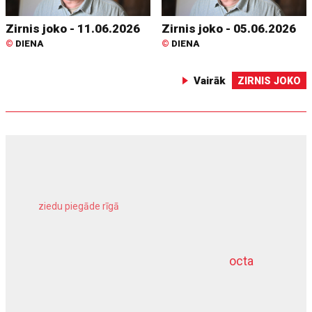
Zirnis joko - 11.06.2026
Zirnis joko - 05.06.2026
©
DIENA
©
DIENA
Vairāk
ZIRNIS JOKO
ziedu piegāde rīgā
meliorācijas darbi
octa
dziļurbums
kravu apdrošināšana