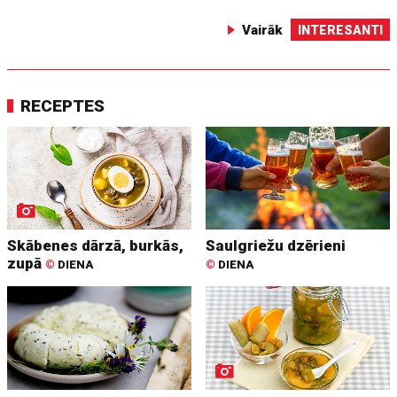
Vairāk
INTERESANTI
RECEPTES
Skābenes dārzā, burkās,
Saulgriežu dzērieni
zupā
©
DIENA
©
DIENA