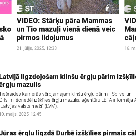
VIDEO: Stārķu pāra Mammas
VID
isko
un Tio mazuļi vienā dienā veic
Mam
gā
pirmos lidojumus
cāļ
21. jūlijs, 2025, 12:33
16. m
Latvijā ligzdojošam klinšu ērgļu pārim izšķīl
ērgļu mazulis
Tiešraides kamerās vērojamajam klinšu ērgļu pārim - Spilvei un
Grīslim, šonedēļ izšķīlies ērgļu mazulis, aģentūru LETA informēja 
"Latvijas valsts meži" (LVM).
10. maijs, 2025, 12:45
Jūras ērgļu ligzdā Durbē izšķīlies pirmais cāl