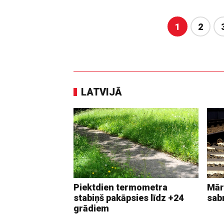
1
2
LATVIJĀ
Piektdien termometra
Mār
stabiņš pakāpsies līdz +24
sab
grādiem