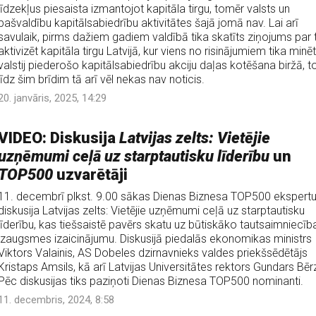
līdzekļus piesaista izmantojot kapitāla tirgu, tomēr valsts un
pašvaldību kapitālsabiedrību aktivitātes šajā jomā nav. Lai arī
savulaik, pirms dažiem gadiem valdībā tika skatīts ziņojums par 
aktivizēt kapitāla tirgu Latvijā, kur viens no risinājumiem tika minē
valstij piederošo kapitālsabiedrību akciju daļas kotēšana biržā, 
līdz šim brīdim tā arī vēl nekas nav noticis.
20. janvāris, 2025, 14:29
VIDEO: Diskusija
Latvijas zelts: Vietējie
uzņēmumi ceļā uz starptautisku līderību
un
TOP500
uzvarētāji
11. decembrī plkst. 9.00 sākas Dienas Biznesa TOP500 ekspert
diskusija Latvijas zelts: Vietējie uzņēmumi ceļā uz starptautisku
līderību, kas tiešsaistē pavērs skatu uz būtiskāko tautsaimniecīb
izaugsmes izaicinājumu. Diskusijā piedalās ekonomikas ministrs
Viktors Valainis, AS Dobeles dzirnavnieks valdes priekšsēdētājs
Kristaps Amsils, kā arī Latvijas Universitātes rektors Gundars Bēr
Pēc diskusijas tiks paziņoti Dienas Biznesa TOP500 nominanti.
11. decembris, 2024, 8:58