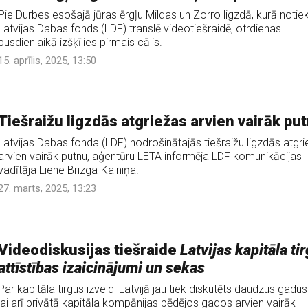
Pie Durbes esošajā jūras ērgļu Mildas un Zorro ligzdā, kurā noti
Latvijas Dabas fonds (LDF) translē videotiešraidē, otrdienas
pusdienlaikā izšķīlies pirmais cālis.
15. aprīlis, 2025, 13:50
Tiešraižu ligzdās atgriežas arvien vairāk pu
Latvijas Dabas fonda (LDF) nodrošinātajās tiešraižu ligzdās atgr
arvien vairāk putnu, aģentūru LETA informēja LDF komunikācijas
vadītāja Liene Brizga-Kalniņa.
27. marts, 2025, 13:23
Videodiskusijas tiešraide
Latvijas kapitāla ti
attīstības izaicinājumi un sekas
Par kapitāla tirgus izveidi Latvijā jau tiek diskutēts daudzus gadus
lai arī privātā kapitāla kompānijas pēdējos gados arvien vairāk