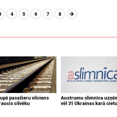
Nākošā
3
4
5
6
7
8
upē pasažieru vilciens
Austrumu slimnīca uzņē
raucis cilvēku
vēl 31 Ukrainas karā ciet