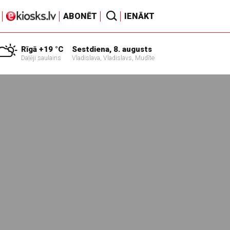
ABONĒT
IENĀKT
Rīgā +19 °C
Sestdiena, 8. augusts
Daļēji saulains
Vladislava, Vladislavs, Mudīte