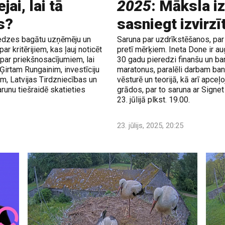
ai, lai tā
2025
: Māksla iz
s?
sasniegt izvirz
eredzes bagātu uzņēmēju un
Saruna par uzdrīkstēšanos, par
ar kritērijiem, kas ļauj noticēt
pretī mērķiem. Ineta Done ir au
, par priekšnosacījumiem, lai
30 gadu pieredzi finanšu un ba
 Ģirtam Rungainim, investīciju
maratonus, paralēli darbam ba
m, Latvijas Tirdzniecības un
vēsturē un teorijā, kā arī apce
unu tiešraidē skatieties
grādos, par to saruna ar Signet
23. jūlijā plkst. 19.00.
23. jūlijs, 2025, 20:25