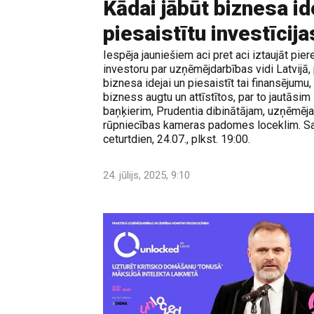
Kādai jābūt biznesa idej
piesaistītu investīcija
Iespēja jauniešiem aci pret aci iztaujāt pi
investoru par uzņēmējdarbības vidi Latvijā, p
biznesa idejai un piesaistīt tai finansējumu
bizness augtu un attīstītos, par to jautāsim
baņķierim, Prudentia dibinātājam, uzņēmēja
rūpniecības kameras padomes loceklim. Sar
ceturtdien, 24.07., plkst. 19:00.
24. jūlijs, 2025, 9:10