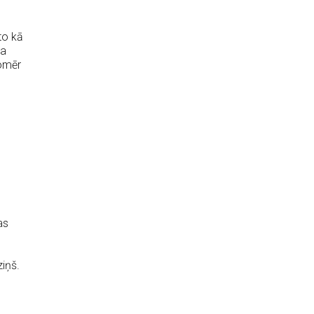
to kā
ta
tomēr
u
as
ziņš.