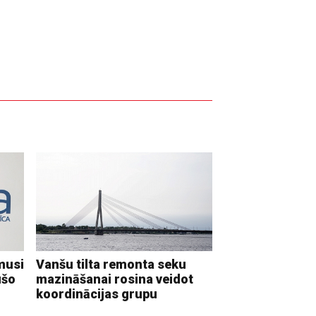
musi
Vanšu tilta remonta seku
ušo
mazināšanai rosina veidot
koordinācijas grupu