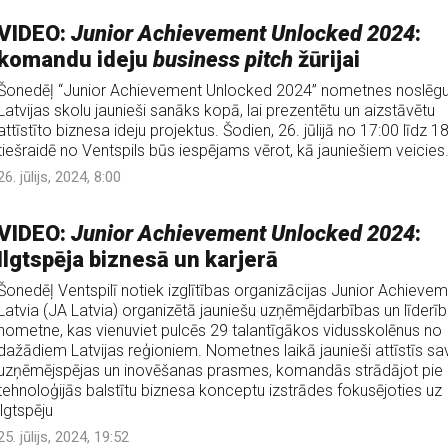
VIDEO:
Junior Achievement Unlocked 2024
:
komandu ideju
business pitch
žūrijai
Šonedēļ “Junior Achievement Unlocked 2024” nometnes noslēg
Latvijas skolu jaunieši sanāks kopā, lai prezentētu un aizstāvētu
attīstīto biznesa ideju projektus. Šodien, 26. jūlijā no 17:00 līdz 1
tiešraidē no Ventspils būs iespējams vērot, kā jauniešiem veicies
26. jūlijs, 2024, 8:00
VIDEO:
Junior Achievement Unlocked 2024
:
Ilgtspēja biznesā un karjerā
Šonedēļ Ventspilī notiek izglītības organizācijas Junior Achieve
Latvia (JA Latvia) organizētā jauniešu uzņēmējdarbības un līderī
nometne, kas vienuviet pulcēs 29 talantīgākos vidusskolēnus no
dažādiem Latvijas reģioniem. Nometnes laikā jaunieši attīstīs sa
uzņēmējspējas un inovēšanas prasmes, komandās strādājot pie
tehnoloģijās balstītu biznesa konceptu izstrādes fokusējoties uz
ilgtspēju
25. jūlijs, 2024, 19:52