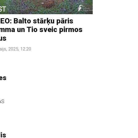
EO: Balto stārķu pāris
ma un Tio sveic pirmos
us
aijs, 2025, 12:20
ies
AS
is