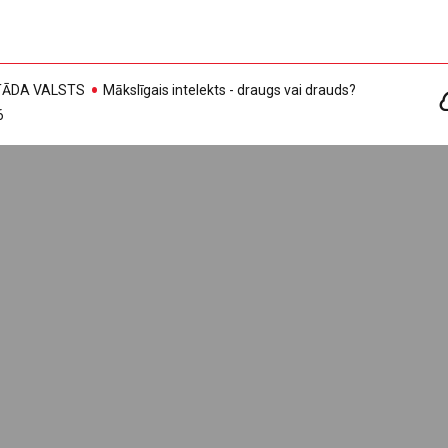
, TĀDA VALSTS
Mākslīgais intelekts - draugs vai drauds?
6