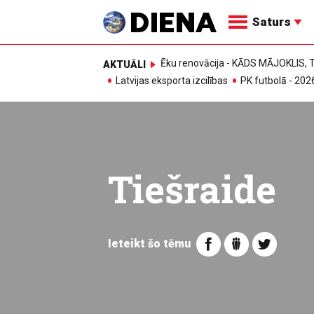
Saturs
Ēku renovācija - KĀDS MĀJOKLIS
AKTUĀLI
Latvijas eksporta izcilības
PK futbolā - 202
Tiešraide
Ieteikt šo tēmu