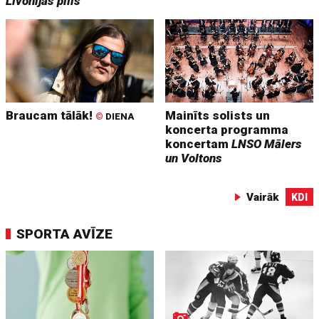
Livonijas pilis
Braucam tālāk!
Mainīts solists un
©
DIENA
koncerta programma
koncertam
LNSO Mālers
un Voltons
Vairāk
KDI
SPORTA AVĪZE