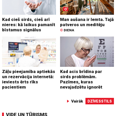
Kad cieš sirds, cieš arī
Man aušana ir lemta. Tajā
nieres: kā laikus pamanīt
patveros un meditēju
bīstamus signālus
©
DIENA
Zāļu pieejamība aptiekās
Kad acis brīdina par
un rezervācija internetā:
sirds problēmām.
ieviests ērts rīks
Pazīmes, kuras
pacientiem
nevajadzētu ignorēt
Vairāk
DZĪVESSTILS
VIDE UN TŪRISMS