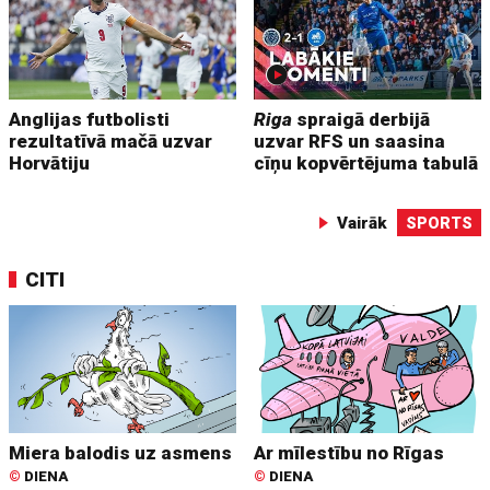
Anglijas futbolisti
Riga
spraigā derbijā
rezultatīvā mačā uzvar
uzvar RFS un saasina
Horvātiju
cīņu kopvērtējuma tabulā
Vairāk
SPORTS
CITI
Miera balodis uz asmens
Ar mīlestību no Rīgas
©
DIENA
©
DIENA