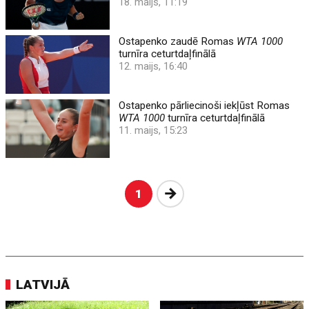
18. maijs, 11:19
Ostapenko zaudē Romas
WTA 1000
turnīra ceturtdaļfinālā
12. maijs, 16:40
Ostapenko pārliecinoši iekļūst Romas
WTA 1000
turnīra ceturtdaļfinālā
11. maijs, 15:23
Nākošā
1
LATVIJĀ