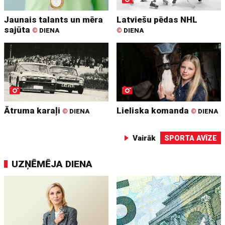
Jaunais talants un mēra
Latviešu pēdas NHL
sajūta
©
DIENA
©
DIENA
Ātruma karaļi
Lieliska komanda
©
DIENA
©
DIENA
Vairāk
SPORTA AVĪZE
UZŅĒMĒJA DIENA