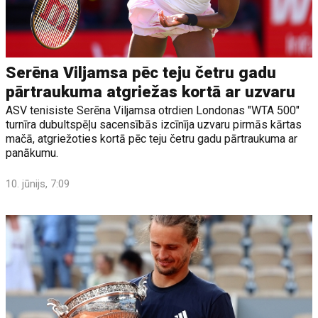
Serēna Viljamsa pēc teju četru gadu
pārtraukuma atgriežas kortā ar uzvaru
ASV tenisiste Serēna Viljamsa otrdien Londonas "WTA 500"
turnīra dubultspēļu sacensībās izcīnīja uzvaru pirmās kārtas
mačā, atgriežoties kortā pēc teju četru gadu pārtraukuma ar
panākumu.
10. jūnijs, 7:09