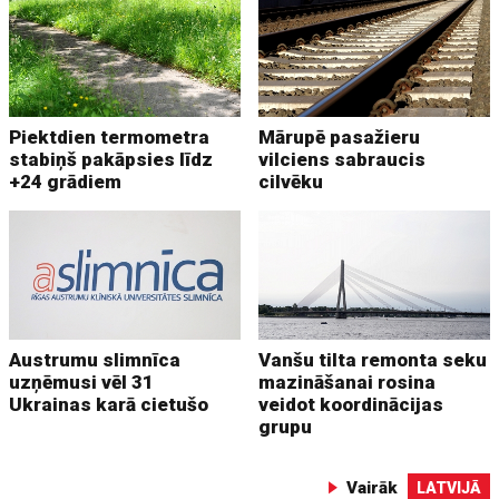
Piektdien termometra
Mārupē pasažieru
stabiņš pakāpsies līdz
vilciens sabraucis
+24 grādiem
cilvēku
Austrumu slimnīca
Vanšu tilta remonta seku
uzņēmusi vēl 31
mazināšanai rosina
Ukrainas karā cietušo
veidot koordinācijas
grupu
Vairāk
LATVIJĀ