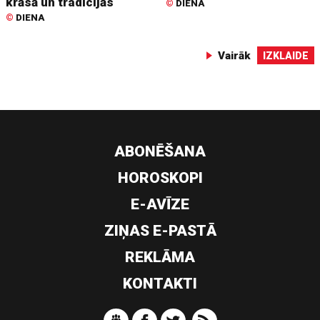
krāsā un tradīcijās
©
DIENA
©
DIENA
Vairāk
IZKLAIDE
ABONĒŠANA
HOROSKOPI
E-AVĪZE
ZIŅAS E-PASTĀ
REKLĀMA
KONTAKTI