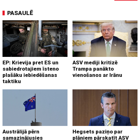
PASAULĒ
EP: Krievija pret ES un
ASV mediji kritizē
sabiedrotajiem īsteno
Trampa panākto
plašāku iebiedēšanas
vienošanos ar Irānu
taktiku
Austrālijā pērn
Hegsets paziņo par
samazinājusies
plāniem pārskatīt ASV