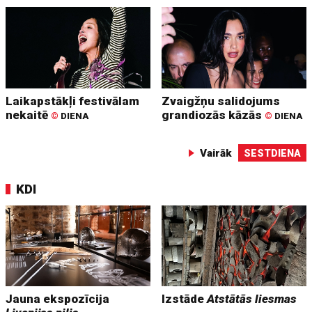
Laikapstākļi festivālam
Zvaigžņu salidojums
nekaitē
grandiozās kāzās
©
DIENA
©
DIENA
Vairāk
SESTDIENA
KDI
Jauna ekspozīcija
Izstāde
Atstātās liesmas