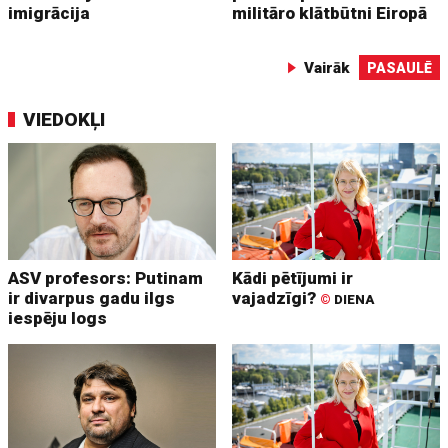
imigrācija
militāro klātbūtni Eiropā
Vairāk
PASAULĒ
VIEDOKĻI
ASV profesors: Putinam
Kādi pētījumi ir
ir divarpus gadu ilgs
vajadzīgi?
©
DIENA
iespēju logs