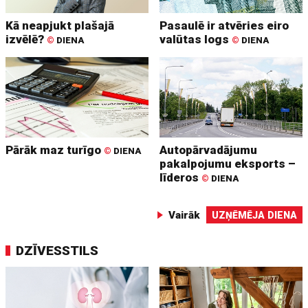
Kā neapjukt plašajā
Pasaulē ir atvēries eiro
izvēlē?
valūtas logs
©
DIENA
©
DIENA
Pārāk maz turīgo
Autopārvadājumu
©
DIENA
pakalpojumu eksports –
līderos
©
DIENA
Vairāk
UZŅĒMĒJA DIENA
DZĪVESSTILS