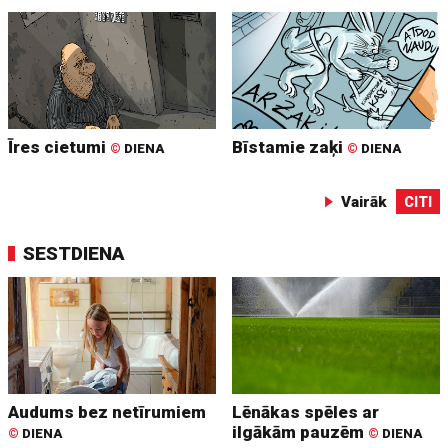
Īres cietumi
Bīstamie zaķi
©
DIENA
©
DIENA
Vairāk
CITI
SESTDIENA
Audums bez netīrumiem
Lēnākas spēles ar
ilgākām pauzēm
©
DIENA
©
DIENA