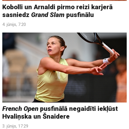
Kobolli un Arnaldi pirmo reizi karjerā
sasniedz
Grand Slam
pusfinālu
4. jūnijs, 7:20
French Open
pusfinālā negaidīti iekļūst
Hvaliņska un Šnaidere
3. jūnijs, 17:29