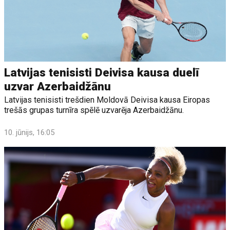
Latvijas tenisisti Deivisa kausa duelī
uzvar Azerbaidžānu
Latvijas tenisisti trešdien Moldovā Deivisa kausa Eiropas
trešās grupas turnīra spēlē uzvarēja Azerbaidžānu.
10. jūnijs, 16:05