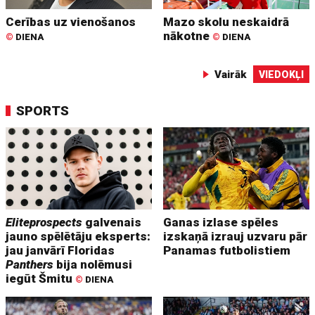
Cerības uz vienošanos
Mazo skolu neskaidrā
nākotne
©
DIENA
©
DIENA
Vairāk
VIEDOKĻI
SPORTS
Eliteprospects
galvenais
Ganas izlase spēles
jauno spēlētāju eksperts:
izskaņā izrauj uzvaru pār
jau janvārī Floridas
Panamas futbolistiem
Panthers
bija nolēmusi
iegūt Šmitu
©
DIENA