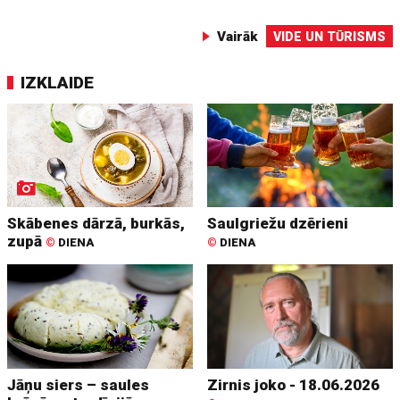
Vairāk
VIDE UN TŪRISMS
IZKLAIDE
Skābenes dārzā, burkās,
Saulgriežu dzērieni
zupā
©
DIENA
©
DIENA
Jāņu siers – saules
Zirnis joko - 18.06.2026