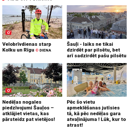
Velobrīvdienas starp
Šauļi - laiks ne tikai
Kolku un Rīgu
dzirdēt par pilsētu, bet
©
DIENA
arī sadzirdēt pašu pilsētu
Nedēļas nogales
Pēc šo vietu
piedzīvojumi Šauļos –
apmeklēšanas jutīsies
atklājiet vietas, kas
tā, kā pēc nedēļas gara
pārsteidz pat vietējos!
atvaļinājuma ! Lūk, kur to
atrast!