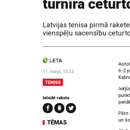
turnīra ceturt
Latvijas tenisa pirmā rake
vienspēļu sacensību ceturtd
Astot
6-2 p
11. maijs, 15:23
Kaļin
TENISS
Iekļū
punkt
Ieteikt rakstu
panāk
Pērn 
un šo
TĒMAS