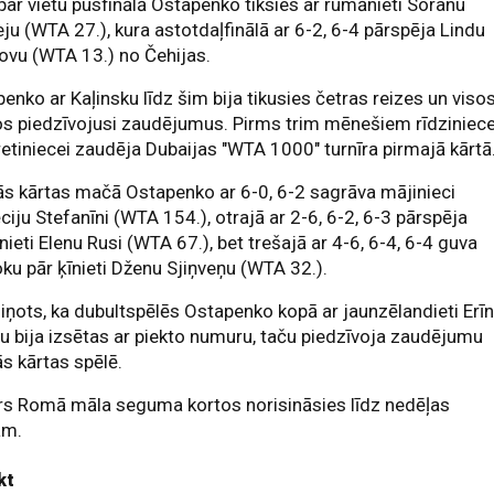
par vietu pusfinālā Ostapenko tiksies ar rumānieti Soranu
eju (WTA 27.), kura astotdaļfinālā ar 6-2, 6-4 pārspēja Lindu
ovu (WTA 13.) no Čehijas.
enko ar Kaļinsku līdz šim bija tikusies četras reizes un viso
s piedzīvojusi zaudējumus. Pirms trim mēnešiem rīdziniec
retiniecei zaudēja Dubaijas "WTA 1000" turnīra pirmajā kārtā
s kārtas mačā Ostapenko ar 6-0, 6-2 sagrāva mājinieci
ciju Stefanīni (WTA 154.), otrajā ar 2-6, 6-2, 6-3 pārspēja
ieti Elenu Rusi (WTA 67.), bet trešajā ar 4-6, 6-4, 6-4 guva
oku pār ķīnieti Dženu Sjiņveņu (WTA 32.).
iņots, ka dubultspēlēs Ostapenko kopā ar jaunzēlandieti Erī
fu bija izsētas ar piekto numuru, taču piedzīvoja zaudējumu
s kārtas spēlē.
rs Romā māla seguma kortos norisināsies līdz nedēļas
ām.
kt