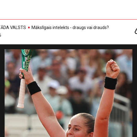
, TĀDA VALSTS
Mākslīgais intelekts - draugs vai drauds?
6