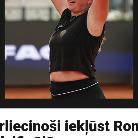
liecinoši iekļūst R