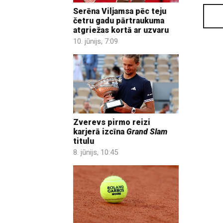
Serēna Viljamsa pēc teju
četru gadu pārtraukuma
atgriežas kortā ar uzvaru
10. jūnijs, 7:09
Zverevs pirmo reizi
karjerā izcīna
Grand Slam
titulu
8. jūnijs, 10:45