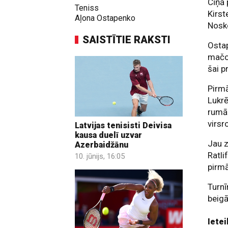
Cīņā 
Teniss
Kirst
Aļona Ostapenko
Nosk
SAISTĪTIE RAKSTI
Ostap
mačo
šai p
Pirmā
Lukrē
rumān
virsr
Latvijas tenisisti Deivisa
kausa duelī uzvar
Jau z
Azerbaidžānu
Ratli
10. jūnijs, 16:05
pirmā
Turnī
beig
Ietei