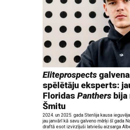
Eliteprospects
galvena
spēlētāju eksperts: ja
Floridas
Panthers
bija
Šmitu
2024. un 2025. gada Stenlija kausa ieguvē
jau janvārī kā savu galveno mērķi šī gada N
draftā esot izvirzījuši latviešu aizsarga Albe