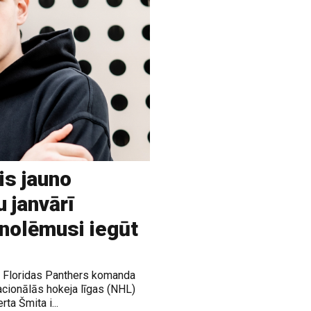
is jauno
u janvārī
 nolēmusi iegūt
ja Floridas Panthers komanda
acionālās hokeja līgas (NHL)
rta Šmita i...