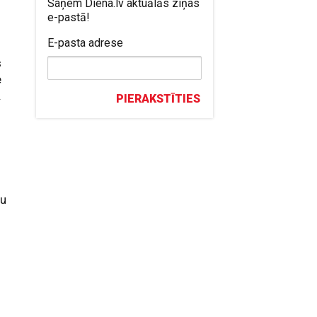
Saņem Diena.lv aktuālās ziņas
e-pastā!
E-pasta adrese
s
e
.
PIERAKSTĪTIES
nu