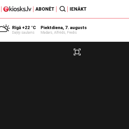
ABONĒT
IENĀKT
Rīgā +22 °C
Piektdiena, 7. augusts
Daļēji saulains
Madars, Alfrēds, Fredis