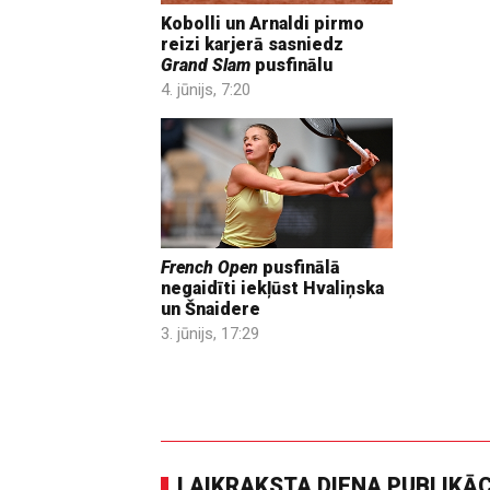
Kobolli un Arnaldi pirmo
reizi karjerā sasniedz
Grand Slam
pusfinālu
4. jūnijs, 7:20
French Open
pusfinālā
negaidīti iekļūst Hvaliņska
un Šnaidere
3. jūnijs, 17:29
LAIKRAKSTA DIENA PUBLIKĀ