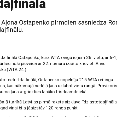
daļfinālā
te Aļona Ostapenko pirmdien sasniedza R
aļfinālu.
daļfinālā Ostapenko, kura WTA rangā ieņem 36. vietu, ar 6-1
ārliecinoši pieveica ar 22. numuru izsēto krievieti Annu
sku (WTA 24.).
stot ceturtdaļfinālā, Ostapenko nopelnīja 215 WTA reitinga
us, kas nākamajā nedēļā ļaus uzlabot vietu rangā. Provizoris
ums ļaus atgriezties labāko trīsdesmitniekā.
šajā turnīrā Latvijas pirmā rakete aizkļuva līdz astotdaļfināl
gad viņai bija jāaizstāv 120 ranga punkti.