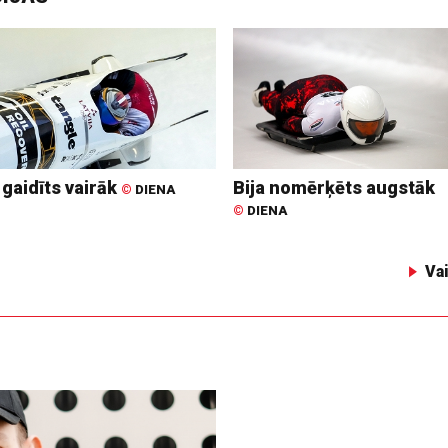
 gaidīts vairāk
Bija nomērķēts augstāk
©
DIENA
©
DIENA
Va