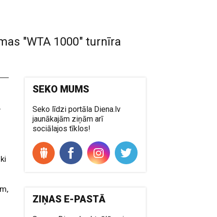
omas "WTA 1000" turnīra
SEKO MUMS
,
Seko līdzi portāla Diena.lv
jaunākajām ziņām arī
sociālajos tīklos!
ki
am,
ZIŅAS E-PASTĀ