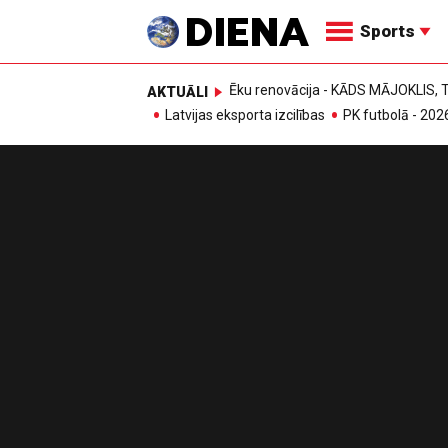
Sports
Ēku renovācija - KĀDS MĀJOKLIS
AKTUĀLI
Latvijas eksporta izcilības
PK futbolā - 202