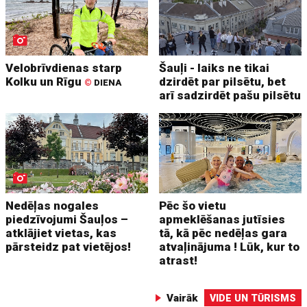
Velobrīvdienas starp
Šauļi - laiks ne tikai
Kolku un Rīgu
dzirdēt par pilsētu, bet
©
DIENA
arī sadzirdēt pašu pilsētu
Nedēļas nogales
Pēc šo vietu
piedzīvojumi Šauļos –
apmeklēšanas jutīsies
atklājiet vietas, kas
tā, kā pēc nedēļas gara
pārsteidz pat vietējos!
atvaļinājuma ! Lūk, kur to
atrast!
Vairāk
VIDE UN TŪRISMS