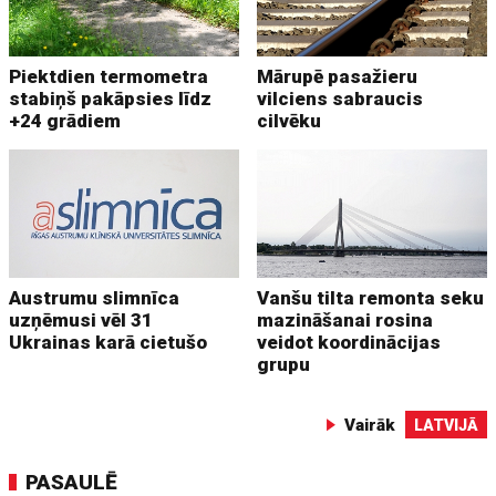
Piektdien termometra
Mārupē pasažieru
stabiņš pakāpsies līdz
vilciens sabraucis
+24 grādiem
cilvēku
Austrumu slimnīca
Vanšu tilta remonta seku
uzņēmusi vēl 31
mazināšanai rosina
Ukrainas karā cietušo
veidot koordinācijas
grupu
Vairāk
LATVIJĀ
PASAULĒ