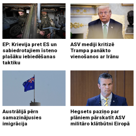
EP: Krievija pret ES un
ASV mediji kritizē
sabiedrotajiem īsteno
Trampa panākto
plašāku iebiedēšanas
vienošanos ar Irānu
taktiku
Austrālijā pērn
Hegsets paziņo par
samazinājusies
plāniem pārskatīt ASV
imigrācija
militāro klātbūtni Eiropā