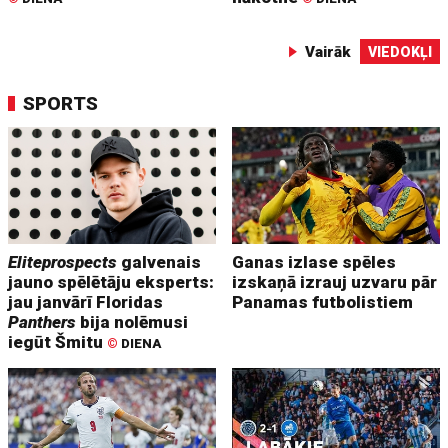
Vairāk
VIEDOKĻI
SPORTS
Eliteprospects
galvenais
Ganas izlase spēles
jauno spēlētāju eksperts:
izskaņā izrauj uzvaru pār
jau janvārī Floridas
Panamas futbolistiem
Panthers
bija nolēmusi
iegūt Šmitu
©
DIENA