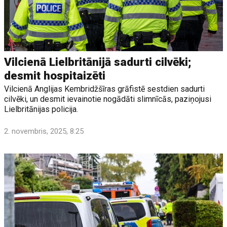
Vilcienā Lielbritānijā sadurti cilvēki;
desmit hospitaizēti
Vilcienā Anglijas Kembridžšīras grāfistē sestdien sadurti
cilvēki, un desmit ievainotie nogādāti slimnīcās, paziņojusi
Lielbritānijas policija.
2. novembris, 2025, 8:25