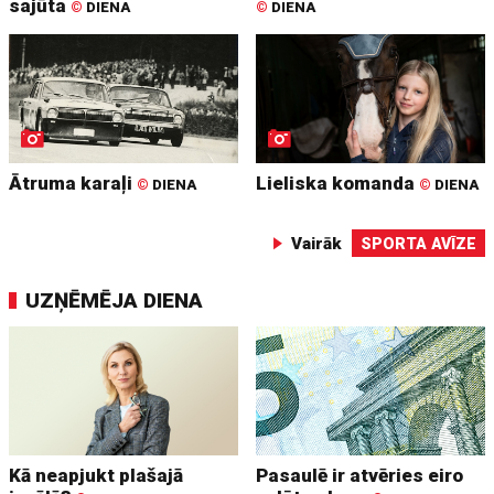
sajūta
©
DIENA
©
DIENA
Ātruma karaļi
Lieliska komanda
©
DIENA
©
DIENA
Vairāk
SPORTA AVĪZE
UZŅĒMĒJA DIENA
Kā neapjukt plašajā
Pasaulē ir atvēries eiro