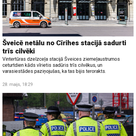
Šveicē netālu no Cīrihes stacijā sadurti
trīs cilvēki
Vintertūras dzelzceļa stacijā Šveices ziemeļaustrumos
ceturtdien kāds vīrietis sadūris trīs cilvēkus, un
varasiestādes paziņojušas, ka tas bijis terorakts.
28. maijs, 18:29