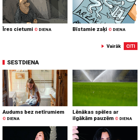
Īres cietumi
Bīstamie zaķi
©
DIENA
©
DIENA
Vairāk
CITI
SESTDIENA
Audums bez netīrumiem
Lēnākas spēles ar
ilgākām pauzēm
©
DIENA
©
DIENA