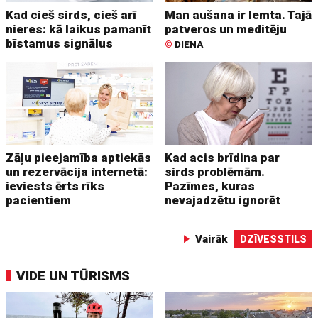
Kad cieš sirds, cieš arī
Man aušana ir lemta. Tajā
nieres: kā laikus pamanīt
patveros un meditēju
bīstamus signālus
©
DIENA
Zāļu pieejamība aptiekās
Kad acis brīdina par
un rezervācija internetā:
sirds problēmām.
ieviests ērts rīks
Pazīmes, kuras
pacientiem
nevajadzētu ignorēt
Vairāk
DZĪVESSTILS
VIDE UN TŪRISMS