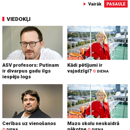
Vairāk
PASAULĒ
VIEDOKĻI
ASV profesors: Putinam
Kādi pētījumi ir
ir divarpus gadu ilgs
vajadzīgi?
©
DIENA
iespēju logs
Cerības uz vienošanos
Mazo skolu neskaidrā
nākotne
©
DIENA
©
DIENA