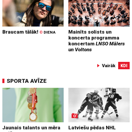
Braucam tālāk!
Mainīts solists un
©
DIENA
koncerta programma
koncertam
LNSO Mālers
un Voltons
Vairāk
KDI
SPORTA AVĪZE
Jaunais talants un mēra
Latviešu pēdas NHL