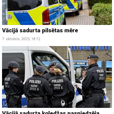
Vācijā sadurta pilsētas mēre
7. oktobris, 2025, 18:12
Vācijā sadurta koledžas pasniedzēja