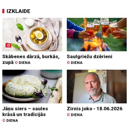
IZKLAIDE
Skābenes dārzā, burkās,
Saulgriežu dzērieni
zupā
©
DIENA
©
DIENA
Jāņu siers – saules
Zirnis joko - 18.06.2026
krāsā un tradīcijās
©
DIENA
©
DIENA