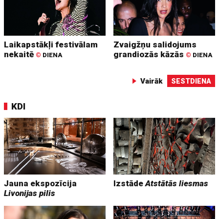
Laikapstākļi festivālam
Zvaigžņu salidojums
nekaitē
grandiozās kāzās
©
DIENA
©
DIENA
Vairāk
SESTDIENA
KDI
Jauna ekspozīcija
Izstāde
Atstātās liesmas
Livonijas pilis