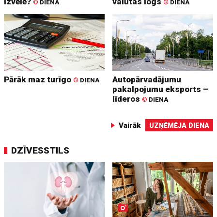
izvēlē?
valūtas logs
©
DIENA
©
DIENA
Pārāk maz turīgo
Autopārvadājumu
©
DIENA
pakalpojumu eksports –
līderos
©
DIENA
Vairāk
UZŅĒMĒJA DIENA
DZĪVESSTILS