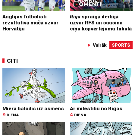
Anglijas futbolisti
Riga
spraigā derbijā
rezultatīvā mačā uzvar
uzvar RFS un saasina
Horvātiju
cīņu kopvērtējuma tabulā
Vairāk
SPORTS
CITI
Miera balodis uz asmens
Ar mīlestību no Rīgas
©
DIENA
©
DIENA