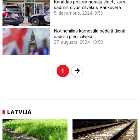
Kanādas policija nošauj vīrieti, kurš
sadūris divus cilvēkus Vankūverā
5. decembris, 2024, 9:56
Notinghillas karnevāla pēdējā dienā
sadurti pieci cilvēki
27. augusts, 2024, 10:50
Nākošā
1
LATVIJĀ