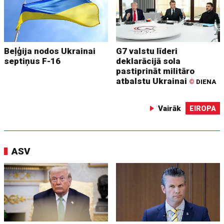
Beļģija nodos Ukrainai
G7 valstu līderi
septiņus F-16
deklarācijā sola
pastiprināt militāro
atbalstu Ukrainai
©
DIENA
Vairāk
EIROPA
ASV