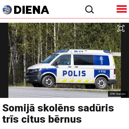
EPA/Scanpix
Somijā skolēns sadūris
trīs citus bērnus