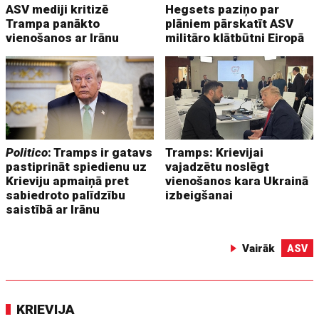
ASV mediji kritizē
Hegsets paziņo par
Trampa panākto
plāniem pārskatīt ASV
vienošanos ar Irānu
militāro klātbūtni Eiropā
Politico
: Tramps ir gatavs
Tramps: Krievijai
pastiprināt spiedienu uz
vajadzētu noslēgt
Krieviju apmaiņā pret
vienošanos kara Ukrainā
sabiedroto palīdzību
izbeigšanai
saistībā ar Irānu
Vairāk
ASV
KRIEVIJA