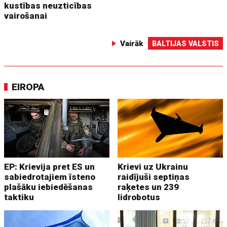
kustības neuzticības
vairošanai
Vairāk
BALTIJAS VALSTIS
EIROPA
EP: Krievija pret ES un
Krievi uz Ukrainu
sabiedrotajiem īsteno
raidījuši septiņas
plašāku iebiedēšanas
raķetes un 239
taktiku
lidrobotus