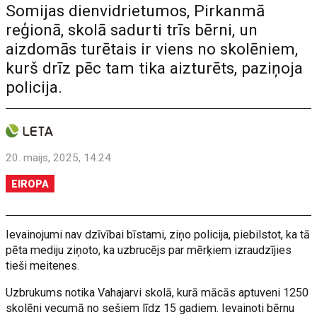
Somijas dienvidrietumos, Pirkanmā
reģionā, skolā sadurti trīs bērni, un
aizdomās turētais ir viens no skolēniem,
kurš drīz pēc tam tika aizturēts, paziņoja
policija.
20. maijs, 2025, 14:24
EIROPA
Ievainojumi nav dzīvībai bīstami, ziņo policija, piebilstot, ka tā
pēta mediju ziņoto, ka uzbrucējs par mērķiem izraudzījies
tieši meitenes.
Uzbrukums notika Vahajarvi skolā, kurā mācās aptuveni 1250
skolēni vecumā no sešiem līdz 15 gadiem. Ievainoti bērnu