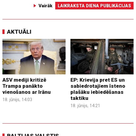
Vairāk
LAIKRAKSTA DIENA PUBLIKĀCIJAS
AKTUĀLI
ASV mediji kritizē
EP: Krievija pret ES un
Trampa panākto
sabiedrotajiem īsteno
vienošanos ar Irānu
plašāku iebiedēšanas
taktiku
18. jūnijs, 14:03
18. jūnijs, 14:21
BALTIJAS VALSTIS