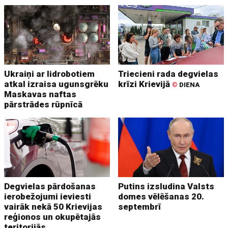
Ukraiņi ar lidrobotiem
Triecieni rada degvielas
atkal izraisa ugunsgrēku
krīzi Krievijā
©
DIENA
Maskavas naftas
pārstrādes rūpnīcā
Degvielas pārdošanas
Putins izsludina Valsts
ierobežojumi ieviesti
domes vēlēšanas 20.
vairāk nekā 50 Krievijas
septembrī
reģionos un okupētajās
teritorijās