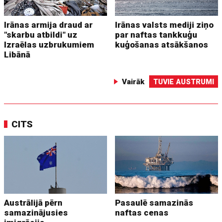
Irānas armija draud ar
Irānas valsts mediji ziņo
"skarbu atbildi" uz
par naftas tankkuģu
Izraēlas uzbrukumiem
kuģošanas atsākšanos
Libānā
Vairāk
TUVIE AUSTRUMI
CITS
Austrālijā pērn
Pasaulē samazinās
samazinājusies
naftas cenas