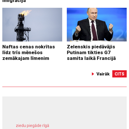
imigrācija
Naftas cenas nokrītas
Zelenskis piedāvājis
līdz trīs mēnešos
Putinam tikties G7
zemākajam līmenim
samita laikā Francijā
Vairāk
CITS
ziedu piegāde rīgā