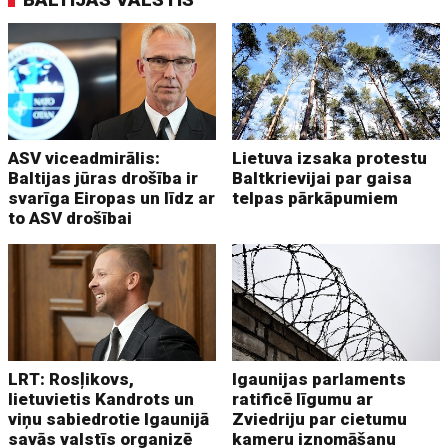
ASV viceadmirālis:
Lietuva izsaka protestu
Baltijas jūras drošība ir
Baltkrievijai par gaisa
svarīga Eiropas un līdz ar
telpas pārkāpumiem
to ASV drošībai
LRT: Rosļikovs,
Igaunijas parlaments
lietuvietis Kandrots un
ratificē līgumu ar
viņu sabiedrotie Igaunijā
Zviedriju par cietumu
savās valstīs organizē
kameru iznomāšanu