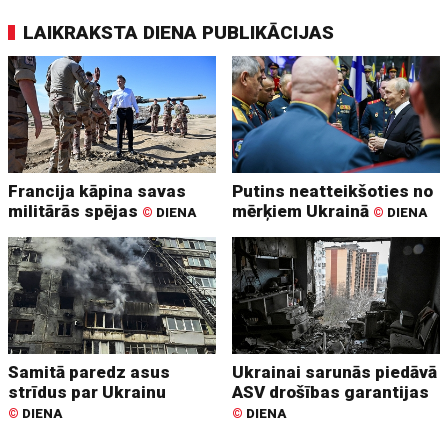
LAIKRAKSTA DIENA PUBLIKĀCIJAS
Francija kāpina savas
Putins neatteikšoties no
militārās spējas
mērķiem Ukrainā
©
DIENA
©
DIENA
Samitā paredz asus
Ukrainai sarunās piedāvā
strīdus par Ukrainu
ASV drošības garantijas
©
DIENA
©
DIENA