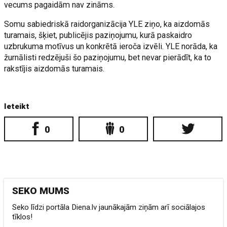
vecums pagaidām nav zināms.
Somu sabiedriskā raidorganizācija YLE ziņo, ka aizdomās
turamais, šķiet, publicējis paziņojumu, kurā paskaidro
uzbrukuma motīvus un konkrētā ieroča izvēli. YLE norāda, ka
žurnālisti redzējuši šo paziņojumu, bet nevar pierādīt, ka to
rakstījis aizdomās turamais.
Ieteikt
0
0
SEKO MUMS
Seko līdzi portāla Diena.lv jaunākajām ziņām arī sociālajos
tīklos!