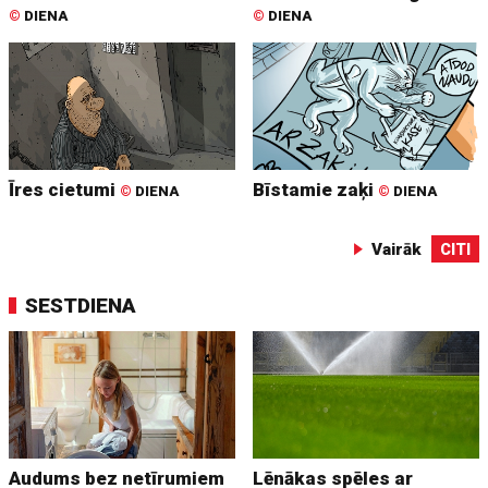
©
DIENA
©
DIENA
Īres cietumi
Bīstamie zaķi
©
DIENA
©
DIENA
Vairāk
CITI
SESTDIENA
Audums bez netīrumiem
Lēnākas spēles ar