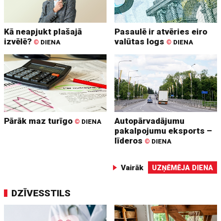
Kā neapjukt plašajā
Pasaulē ir atvēries eiro
izvēlē?
valūtas logs
©
DIENA
©
DIENA
Pārāk maz turīgo
Autopārvadājumu
©
DIENA
pakalpojumu eksports –
līderos
©
DIENA
Vairāk
UZŅĒMĒJA DIENA
DZĪVESSTILS