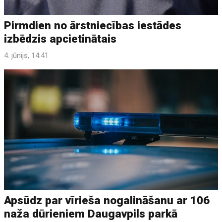
Pirmdien no ārstniecības iestādes
izbēdzis apcietinātais
4. jūnijs, 14:41
Apsūdz par vīrieša nogalināšanu ar 106
naža dūrieniem Daugavpils parkā