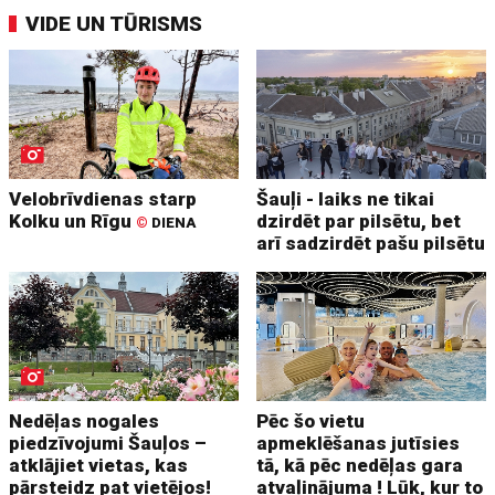
VIDE UN TŪRISMS
Velobrīvdienas starp
Šauļi - laiks ne tikai
Kolku un Rīgu
dzirdēt par pilsētu, bet
©
DIENA
arī sadzirdēt pašu pilsētu
Nedēļas nogales
Pēc šo vietu
piedzīvojumi Šauļos –
apmeklēšanas jutīsies
atklājiet vietas, kas
tā, kā pēc nedēļas gara
pārsteidz pat vietējos!
atvaļinājuma ! Lūk, kur to