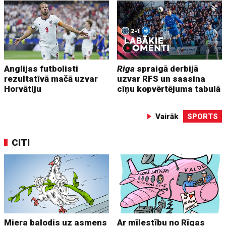
Anglijas futbolisti
Riga
spraigā derbijā
rezultatīvā mačā uzvar
uzvar RFS un saasina
Horvātiju
cīņu kopvērtējuma tabulā
Vairāk
SPORTS
CITI
Miera balodis uz asmens
Ar mīlestību no Rīgas