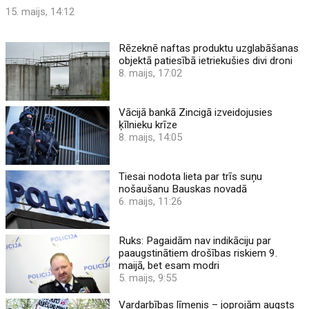
15. maijs, 14:12
Rēzeknē naftas produktu uzglabāšanas
objektā patiesībā ietriekušies divi droni
8. maijs, 17:02
Vācijā bankā Zincigā izveidojusies
ķīlnieku krīze
8. maijs, 14:05
Tiesai nodota lieta par trīs suņu
nošaušanu Bauskas novadā
6. maijs, 11:26
Ruks: Pagaidām nav indikāciju par
paaugstinātiem drošības riskiem 9.
maijā, bet esam modri
5. maijs, 9:55
Vardarbības līmenis – joprojām augsts