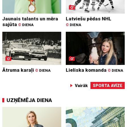
Jaunais talants un mēra
Latviešu pēdas NHL
sajūta
©
DIENA
©
DIENA
Ātruma karaļi
Lieliska komanda
©
DIENA
©
DIENA
Vairāk
SPORTA AVĪZE
UZŅĒMĒJA DIENA