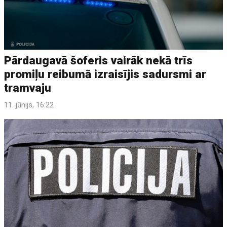
Pārdaugavā šoferis vairāk nekā trīs
promiļu reibumā izraisījis sadursmi ar
tramvaju
11. jūnijs, 16:22