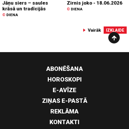
Jāņu siers – saules
Zirnis joko - 18.06.2026
krāsā un tradīcijās
©
DIENA
©
DIENA
Vairāk
IZKLAIDE
ABONĒŠANA
HOROSKOPI
E-AVĪZE
ZIŅAS E-PASTĀ
REKLĀMA
KONTAKTI