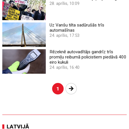
28. aprīlis, 10:09
Uz Vanšu tilta sadūrušās trīs
automašīnas
24. aprīlis, 17:53
Rēzeknē autovadītājs gandrīz trīs
promiļu reibumā policistiem piedāvā 400
eiro kukuli
24. aprīlis, 16:40
Nākošā
1
LATVIJĀ