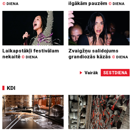
ilgākām pauzēm
©
DIENA
©
DIENA
Laikapstākļi festivālam
Zvaigžņu salidojums
nekaitē
grandiozās kāzās
©
DIENA
©
DIENA
Vairāk
SESTDIENA
KDI