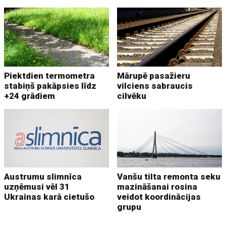
Piektdien termometra
Mārupē pasažieru
stabiņš pakāpsies līdz
vilciens sabraucis
+24 grādiem
cilvēku
Austrumu slimnīca
Vanšu tilta remonta seku
uzņēmusi vēl 31
mazināšanai rosina
Ukrainas karā cietušo
veidot koordinācijas
grupu