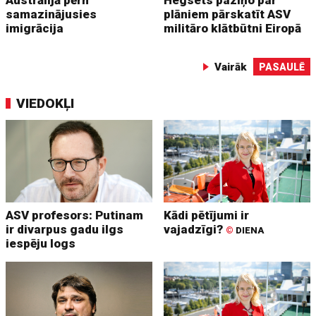
Austrālijā pērn
Hegsets paziņo par
samazinājusies
plāniem pārskatīt ASV
imigrācija
militāro klātbūtni Eiropā
Vairāk
PASAULĒ
VIEDOKĻI
ASV profesors: Putinam
Kādi pētījumi ir
ir divarpus gadu ilgs
vajadzīgi?
©
DIENA
iespēju logs