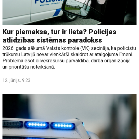
Kur piemaksa, tur ir lieta? Policijas
atlīdzības sistēmas paradokss
2026. gada sākumā Valsts kontrole (VK) secināja, ka policistu
trūkumu Latvijā nevar vienkārši skaidrot ar atalgojuma līmeni.
Problēma esot cilvēkresursu pārvaldībā, darba organizācijā
un prioritāšu noteikšanā.
12. jūnijs, 9:23