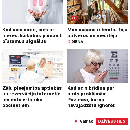
Kad cieš sirds, cieš arī
Man aušana ir lemta. Tajā
nieres: kā laikus pamanīt
patveros un meditēju
bīstamus signālus
©
DIENA
Zāļu pieejamība aptiekās
Kad acis brīdina par
un rezervācija internetā:
sirds problēmām.
ieviests ērts rīks
Pazīmes, kuras
pacientiem
nevajadzētu ignorēt
Vairāk
DZĪVESSTILS