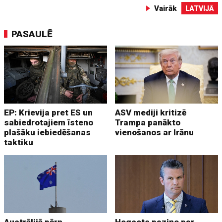
Vairāk
LATVIJĀ
PASAULĒ
EP: Krievija pret ES un
ASV mediji kritizē
sabiedrotajiem īsteno
Trampa panākto
plašāku iebiedēšanas
vienošanos ar Irānu
taktiku