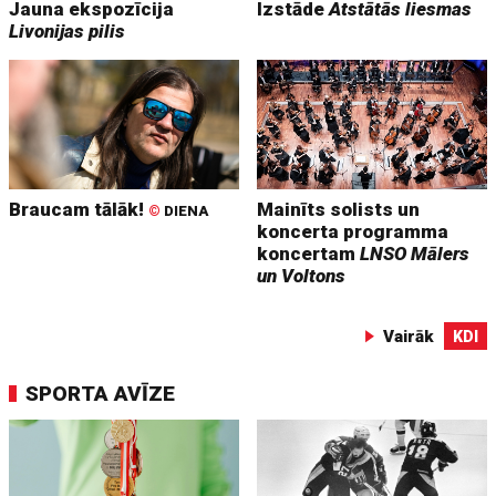
Jauna ekspozīcija
Izstāde
Atstātās liesmas
Livonijas pilis
Braucam tālāk!
Mainīts solists un
©
DIENA
koncerta programma
koncertam
LNSO Mālers
un Voltons
Vairāk
KDI
SPORTA AVĪZE