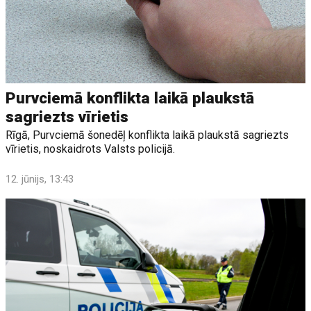
Purvciemā konflikta laikā plaukstā
sagriezts vīrietis
Rīgā, Purvciemā šonedēļ konflikta laikā plaukstā sagriezts
vīrietis, noskaidrots Valsts policijā.
12. jūnijs, 13:43