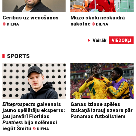
Cerības uz vienošanos
Mazo skolu neskaidrā
nākotne
©
DIENA
©
DIENA
Vairāk
VIEDOKĻI
SPORTS
Eliteprospects
galvenais
Ganas izlase spēles
jauno spēlētāju eksperts:
izskaņā izrauj uzvaru pār
jau janvārī Floridas
Panamas futbolistiem
Panthers
bija nolēmusi
iegūt Šmitu
©
DIENA