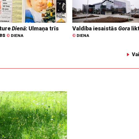
ture
Dienā
: Ulmaņa trīs
Valdība iesaistās
Gora
lik
tes
©
DIENA
©
DIENA
Va