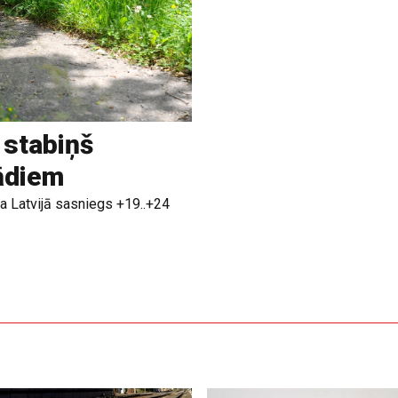
 stabiņš
rādiem
a Latvijā sasniegs +19..+24