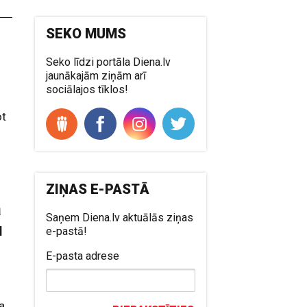
SEKO MUMS
Seko līdzi portāla Diena.lv
jaunākajām ziņām arī
sociālajos tīklos!
ot
ZIŅAS E-PASTĀ
a
Saņem Diena.lv aktuālās ziņas
u
e-pastā!
E-pasta adrese
pa