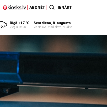
ABONĒT
IENĀKT
Rīgā +17 °C
Sestdiena, 8. augusts
Viegls lietus
Vladislava, Vladislavs, Mudīte