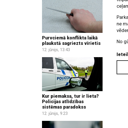
ceļam
Parka
ne ma
vēder
Purvciemā konflikta laikā
No g
plaukstā sagriezts vīrietis
12. jūnijs, 13:43
Ietei
Kur piemaksa, tur ir lieta?
Policijas atlīdzības
sistēmas paradokss
12. jūnijs, 9:23