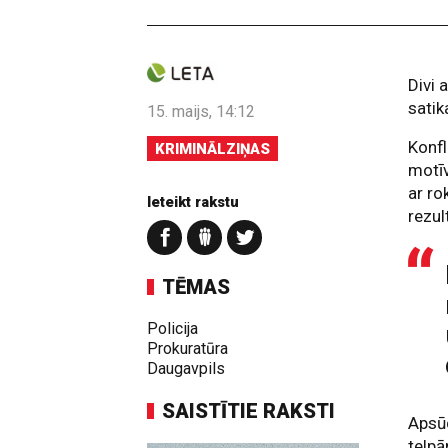
Divi 
satik
15. maijs, 14:12
Konfl
KRIMINĀLZIŅAS
motīv
ar ro
Ieteikt rakstu
rezul
TĒMAS
Policija
Prokuratūra
Daugavpils
SAISTĪTIE RAKSTI
Apsūd
telpā