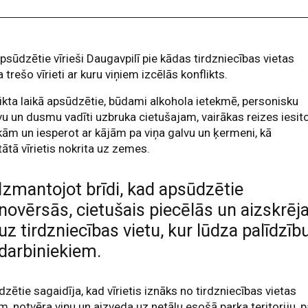
apsūdzētie vīrieši Daugavpilī pie kādas tirdzniecības vietas
a trešo vīrieti ar kuru viņiem izcēlās konflikts.
ikta laikā apsūdzētie, būdami alkohola ietekmē, personisku
u un dusmu vadīti uzbruka cietušajam, vairākas reizes iesit
kām un iesperot ar kājām pa viņa galvu un ķermeni, kā
tātā vīrietis nokrita uz zemes.
Izmantojot brīdi, kad apsūdzētie
novērsās, cietušais piecēlās un aizskrēj
uz tirdzniecības vietu, kur lūdza palīdzīb
darbiniekiem.
zētie sagaidīja, kad vīrietis iznāks no tirdzniecības vietas
m, notvēra viņu un aizveda uz netālu esošā parka teritoriju, 