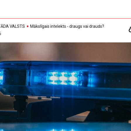
, TĀDA VALSTS
Mākslīgais intelekts - draugs vai drauds?
6