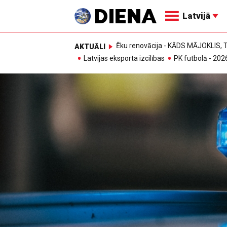
Latvijā
Ēku renovācija - KĀDS MĀJOKLIS
AKTUĀLI
Latvijas eksporta izcilības
PK futbolā - 202