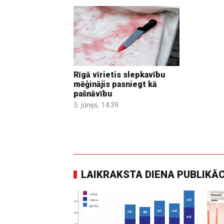
Rīgā vīrietis slepkavību
mēģinājis pasniegt kā
pašnāvību
5. jūnijs, 14:39
LAIKRAKSTA DIENA PUBLIKĀ