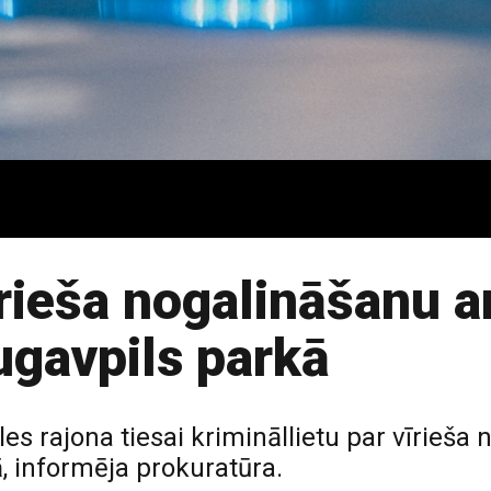
rieša nogalināšanu a
gavpils parkā
es rajona tiesai krimināllietu par vīrieša
, informēja prokuratūra.