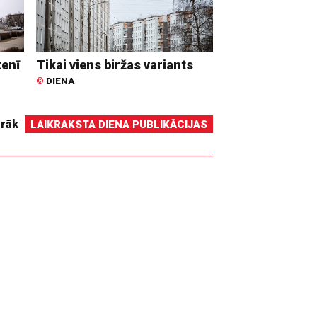
tenī
Tikai viens biržas variants
©
DIENA
irāk
LAIKRAKSTA DIENA PUBLIKĀCIJAS