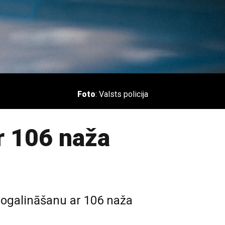
Foto
: Valsts policija
r 106 naža
 nogalināšanu ar 106 naža