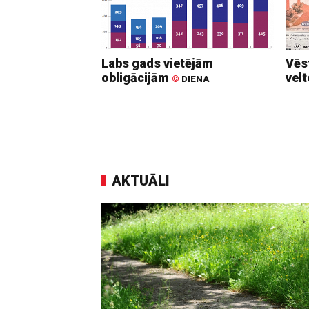
Labs gads vietējām
Vēs
obligācijām
vel
©
DIENA
AKTUĀLI