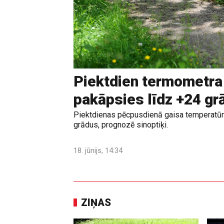
Piektdien termometra
pakāpsies līdz +24 g
Piektdienas pēcpusdienā gaisa temperatūr
grādus, prognozē sinoptiķi.
18. jūnijs, 14:34
ZIŅAS