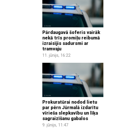
Pārdaugavā šoferis vairāk
nekā trīs promiļu reibumā
izraisījis sadursmi ar
tramvaju
11. jūnijs, 16:22
Prokuratūrai nodod lietu
par pērn Jūrmalā izdarītu
vīrieša slepkavību un līķa
sagraizīšanu gabalos
9. jūnijs, 11:47