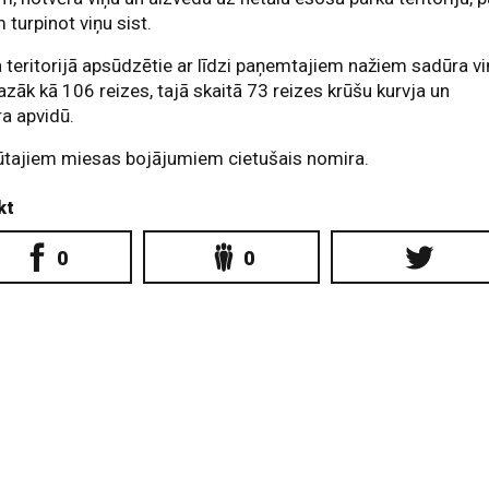
 turpinot viņu sist.
 teritorijā apsūdzētie ar līdzi paņemtajiem nažiem sadūra v
zāk kā 106 reizes, tajā skaitā 73 reizes krūšu kurvja un
a apvidū.
ūtajiem miesas bojājumiem cietušais nomira.
kt
0
0