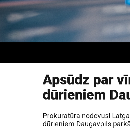
Apsūdz par vī
dūrieniem Dau
Prokuratūra nodevusi Latgal
dūrieniem Daugavpils parkā