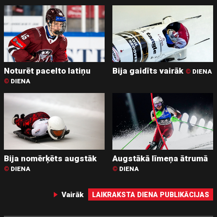
Noturēt pacelto latiņu
Bija gaidīts vairāk
©
DIENA
©
DIENA
Bija nomērķēts augstāk
Augstākā līmeņa ātrumā
©
DIENA
©
DIENA
Vairāk
LAIKRAKSTA DIENA PUBLIKĀCIJAS