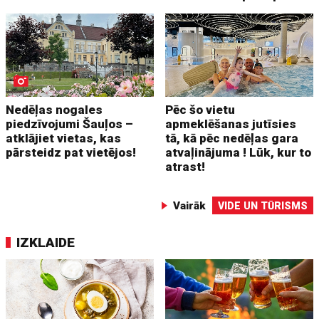
Nedēļas nogales
Pēc šo vietu
piedzīvojumi Šauļos –
apmeklēšanas jutīsies
atklājiet vietas, kas
tā, kā pēc nedēļas gara
pārsteidz pat vietējos!
atvaļinājuma ! Lūk, kur to
atrast!
Vairāk
VIDE UN TŪRISMS
IZKLAIDE