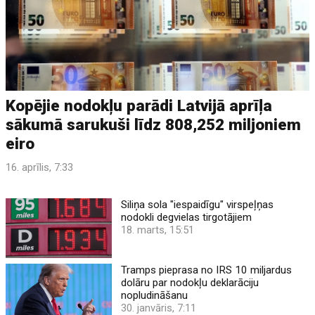
Kopējie nodokļu parādi Latvijā aprīļa
sākumā sarukuši līdz 808,252 miljoniem
eiro
16. aprīlis, 7:33
Siliņa sola "iespaidīgu" virspeļņas
nodokli degvielas tirgotājiem
18. marts, 15:51
Tramps pieprasa no IRS 10 miljardus
dolāru par nodokļu deklarāciju
nopludināšanu
30. janvāris, 7:11