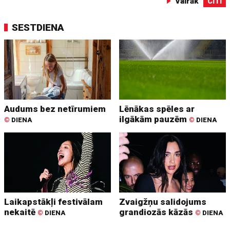
Vairāk
CITI
SESTDIENA
Audums bez netīrumiem
Lēnākas spēles ar
ilgākām pauzēm
©
DIENA
©
DIENA
Laikapstākļi festivālam
Zvaigžņu salidojums
nekaitē
grandiozās kāzās
©
DIENA
©
DIENA