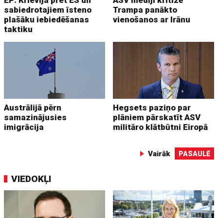
EP: Krievija pret ES un
ASV mediji kritizē
sabiedrotajiem īsteno
Trampa panākto
plašāku iebiedēšanas
vienošanos ar Irānu
taktiku
Austrālijā pērn
Hegsets paziņo par
samazinājusies
plāniem pārskatīt ASV
imigrācija
militāro klātbūtni Eiropā
Vairāk
PASAULĒ
VIEDOKĻI