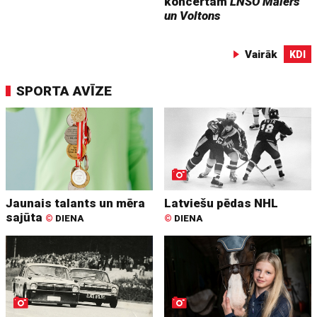
koncertam
LNSO Mālers
un Voltons
Vairāk
KDI
SPORTA AVĪZE
Jaunais talants un mēra
Latviešu pēdas NHL
sajūta
©
DIENA
©
DIENA