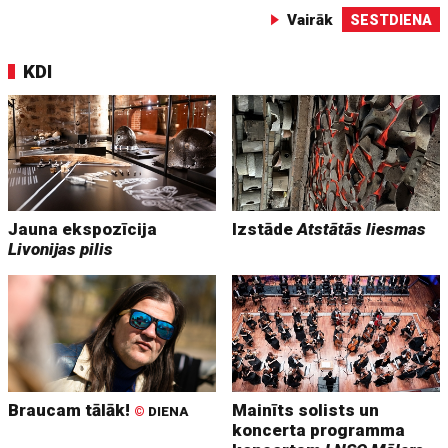
Vairāk
SESTDIENA
KDI
Jauna ekspozīcija
Izstāde
Atstātās liesmas
Livonijas pilis
Braucam tālāk!
Mainīts solists un
©
DIENA
koncerta programma