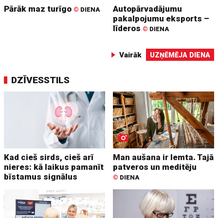
Pārāk maz turīgo
Autopārvadājumu
©
DIENA
pakalpojumu eksports –
līderos
©
DIENA
Vairāk
UZŅĒMĒJA DIENA
DZĪVESSTILS
Kad cieš sirds, cieš arī
Man aušana ir lemta. Tajā
nieres: kā laikus pamanīt
patveros un meditēju
bīstamus signālus
©
DIENA