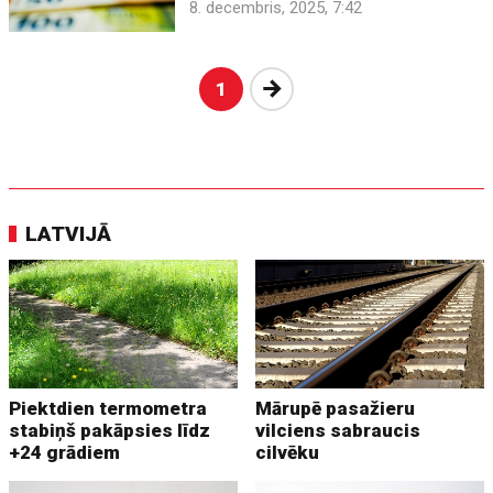
8. decembris, 2025, 7:42
Nākošā
1
LATVIJĀ
Piektdien termometra
Mārupē pasažieru
stabiņš pakāpsies līdz
vilciens sabraucis
+24 grādiem
cilvēku