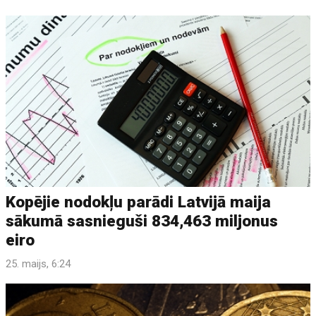
Kopējie nodokļu parādi Latvijā maija
sākumā sasnieguši 834,463 miljonus
eiro
25. maijs, 6:24