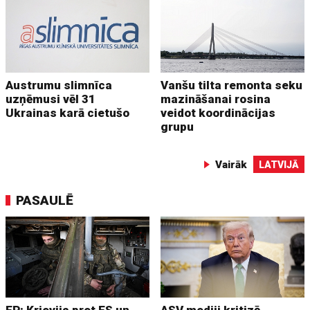
Austrumu slimnīca
Vanšu tilta remonta seku
uzņēmusi vēl 31
mazināšanai rosina
Ukrainas karā cietušo
veidot koordinācijas
grupu
Vairāk
LATVIJĀ
PASAULĒ