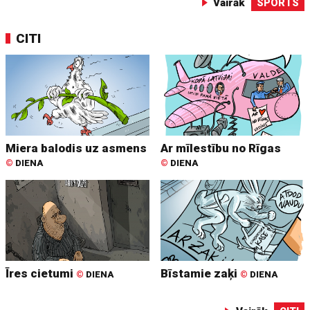
Vairāk
SPORTS
CITI
Miera balodis uz asmens
Ar mīlestību no Rīgas
©
DIENA
©
DIENA
Īres cietumi
Bīstamie zaķi
©
DIENA
©
DIENA