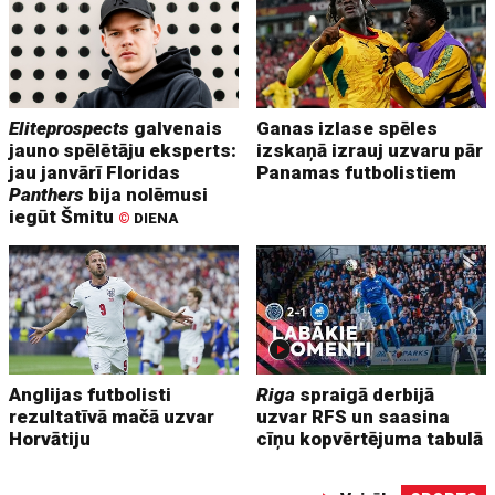
Eliteprospects
galvenais
Ganas izlase spēles
jauno spēlētāju eksperts:
izskaņā izrauj uzvaru pār
jau janvārī Floridas
Panamas futbolistiem
Panthers
bija nolēmusi
iegūt Šmitu
©
DIENA
Anglijas futbolisti
Riga
spraigā derbijā
rezultatīvā mačā uzvar
uzvar RFS un saasina
Horvātiju
cīņu kopvērtējuma tabulā