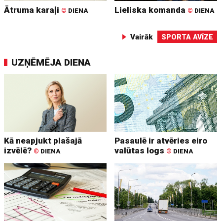
Ātruma karaļi
Lieliska komanda
©
DIENA
©
DIENA
Vairāk
SPORTA AVĪZE
UZŅĒMĒJA DIENA
Kā neapjukt plašajā
Pasaulē ir atvēries eiro
izvēlē?
valūtas logs
©
DIENA
©
DIENA