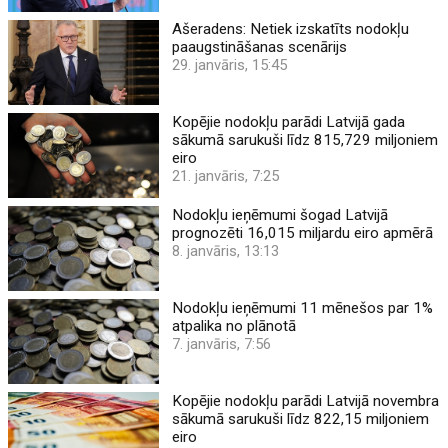
Ašeradens: Netiek izskatīts nodokļu
paaugstināšanas scenārijs
29. janvāris, 15:45
Kopējie nodokļu parādi Latvijā gada
sākumā sarukuši līdz 815,729 miljoniem
eiro
21. janvāris, 7:25
Nodokļu ieņēmumi šogad Latvijā
prognozēti 16,015 miljardu eiro apmērā
8. janvāris, 13:13
Nodokļu ieņēmumi 11 mēnešos par 1%
atpalika no plānotā
7. janvāris, 7:56
Kopējie nodokļu parādi Latvijā novembra
sākumā sarukuši līdz 822,15 miljoniem
eiro