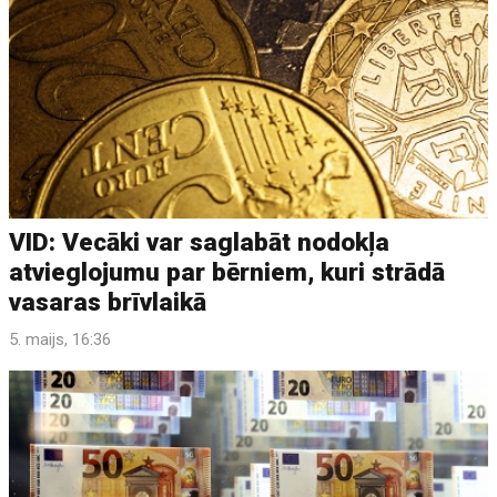
VID: Vecāki var saglabāt nodokļa
atvieglojumu par bērniem, kuri strādā
vasaras brīvlaikā
5. maijs, 16:36