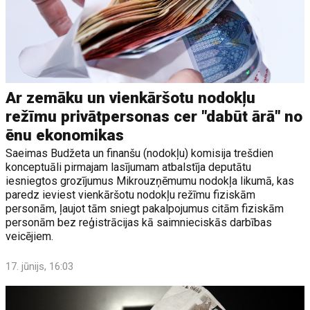
Ar zemāku un vienkāršotu nodokļu
režīmu privātpersonas cer "dabūt ārā" no
ēnu ekonomikas
Saeimas Budžeta un finanšu (nodokļu) komisija trešdien
konceptuāli pirmajam lasījumam atbalstīja deputātu
iesniegtos grozījumus Mikrouzņēmumu nodokļa likumā, kas
paredz ieviest vienkāršotu nodokļu režīmu fiziskām
personām, ļaujot tām sniegt pakalpojumus citām fiziskām
personām bez reģistrācijas kā saimnieciskās darbības
veicējiem.
17. jūnijs, 16:03