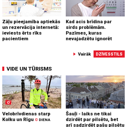
Zāļu pieejamība aptiekās
Kad acis brīdina par
un rezervācija internetā:
sirds problēmām.
ieviests ērts rīks
Pazīmes, kuras
pacientiem
nevajadzētu ignorēt
Vairāk
DZĪVESSTILS
VIDE UN TŪRISMS
Velobrīvdienas starp
Šauļi - laiks ne tikai
Kolku un Rīgu
dzirdēt par pilsētu, bet
©
DIENA
arī sadzirdēt pašu pilsētu