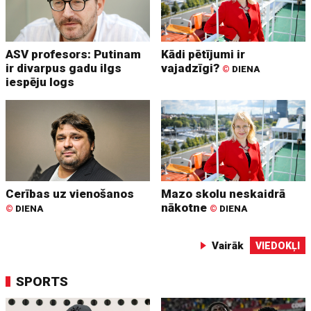
ASV profesors: Putinam
Kādi pētījumi ir
ir divarpus gadu ilgs
vajadzīgi?
©
DIENA
iespēju logs
Cerības uz vienošanos
Mazo skolu neskaidrā
nākotne
©
DIENA
©
DIENA
Vairāk
VIEDOKĻI
SPORTS