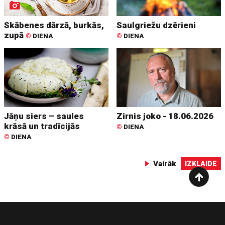
Skābenes dārzā, burkās,
Saulgriežu dzērieni
zupā
©
DIENA
©
DIENA
Jāņu siers – saules
Zirnis joko - 18.06.2026
krāsā un tradīcijās
©
DIENA
©
DIENA
Vairāk
IZKLAIDE