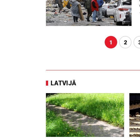
1
2
LATVIJĀ