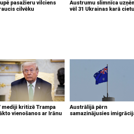
upē pasažieru vilciens
Austrumu slimnīca uzņē
raucis cilvēku
vēl 31 Ukrainas karā ciet
 mediji kritizē Trampa
Austrālijā pērn
ākto vienošanos ar Irānu
samazinājusies imigrācij