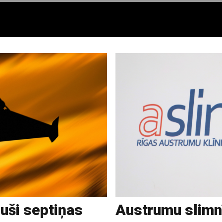
juši septiņas
Austrumu slimn