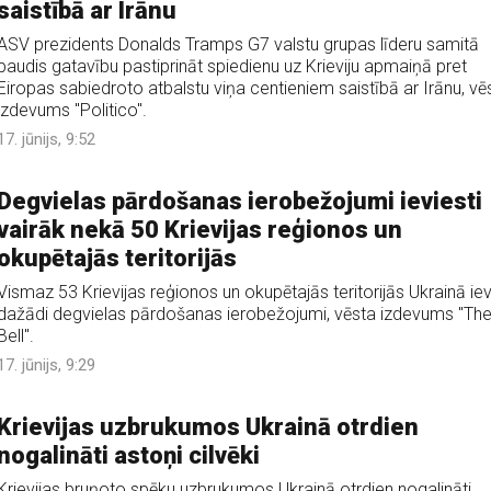
saistībā ar Irānu
ASV prezidents Donalds Tramps G7 valstu grupas līderu samitā
paudis gatavību pastiprināt spiedienu uz Krieviju apmaiņā pret
Eiropas sabiedroto atbalstu viņa centieniem saistībā ar Irānu, vē
izdevums "Politico".
17. jūnijs, 9:52
Degvielas pārdošanas ierobežojumi ieviesti
vairāk nekā 50 Krievijas reģionos un
okupētajās teritorijās
Vismaz 53 Krievijas reģionos un okupētajās teritorijās Ukrainā iev
dažādi degvielas pārdošanas ierobežojumi, vēsta izdevums "Th
Bell".
17. jūnijs, 9:29
Krievijas uzbrukumos Ukrainā otrdien
nogalināti astoņi cilvēki
Krievijas bruņoto spēku uzbrukumos Ukrainā otrdien nogalināti