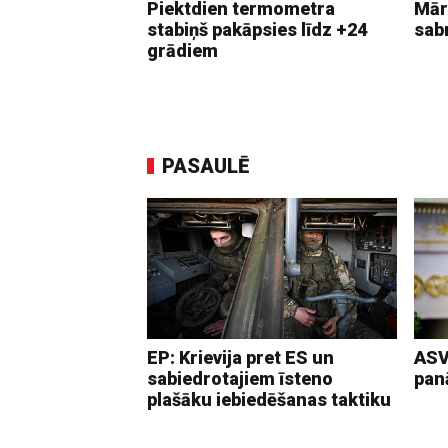
Piektdien termometra
Mār
stabiņš pakāpsies līdz +24
sab
grādiem
PASAULĒ
EP: Krievija pret ES un
ASV
sabiedrotajiem īsteno
pan
plašāku iebiedēšanas taktiku