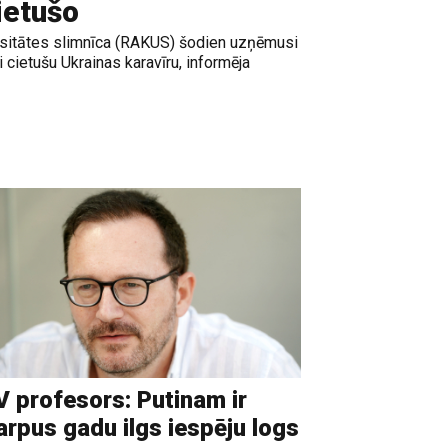
ietušo
rsitātes slimnīca (RAKUS) šodien uzņēmusi
 cietušu Ukrainas karavīru, informēja
 profesors: Putinam ir
arpus gadu ilgs iespēju logs