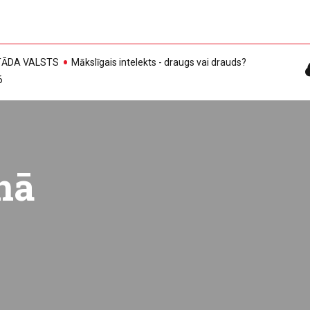
, TĀDA VALSTS
Mākslīgais intelekts - draugs vai drauds?
6
nā