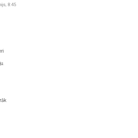
nijs, 8:45
ri
ju.
irāk