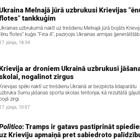
Ukraina Melnajā jūrā uzbrukusi Krievijas "ēn
flotes" tankkuģim
Ukrainas uzbrukumā naktī uz trešdienu Melnajā jūrā bojāts Krievij
"ēnu flotes" kuģis "Fina A", paziņojis Ukrainas armijas ģenerālštāb
17. jūnijs, 18:34
Krievija ar droniem Ukrainā uzbrukusi jāšan
skolai, nogalinot zirgus
Krievijas spēki naktī uz trešdienu Ukrainā ar bezpilota lidaparātu
uzbruka Sumu jāšanas sporta skolas teritorijai, kā rezultātā gājuš
bojā zirgi.
17. jūnijs, 10:07
Politico
: Tramps ir gatavs pastiprināt spiedi
uz Krieviju apmaiņā pret sabiedroto palīdzīb