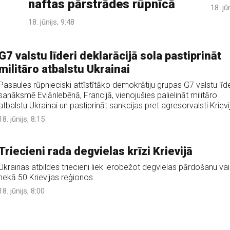
naftas pārstrādes rūpnīcā
18. jū
18. jūnijs, 9:48
G7 valstu līderi deklarācijā sola pastiprināt
militāro atbalstu Ukrainai
Pasaules rūpnieciski attīstītāko demokrātiju grupas G7 valstu līde
sanāksmē Eviānlebēnā, Francijā, vienojušies palielināt militāro
atbalstu Ukrainai un pastiprināt sankcijas pret agresorvalsti Krievi
18. jūnijs, 8:15
Triecieni rada degvielas krīzi Krievijā
Ukrainas atbildes triecieni liek ierobežot degvielas pārdošanu va
nekā 50 Krievijas reģionos.
18. jūnijs, 8:00