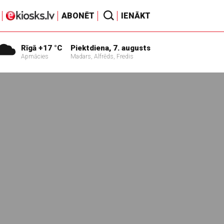
ABONĒT
IENĀKT
Rīgā +17 °C
Piektdiena, 7. augusts
Apmācies
Madars, Alfrēds, Fredis