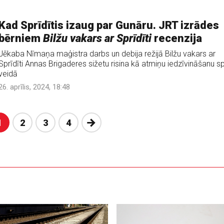
Kad Sprīdītis izaug par Gunāru. JRT izrādes
bērniem
Bilžu vakars ar Sprīdīti
recenzija
Jēkaba Nīmaņa maģistra darbs un debija režijā Bilžu vakars ar
Sprīdīti Annas Brigaderes sižetu risina kā atmiņu iedzīvināšanu s
veidā
26. aprīlis, 2024, 18:48
Nākošā
1
2
3
4