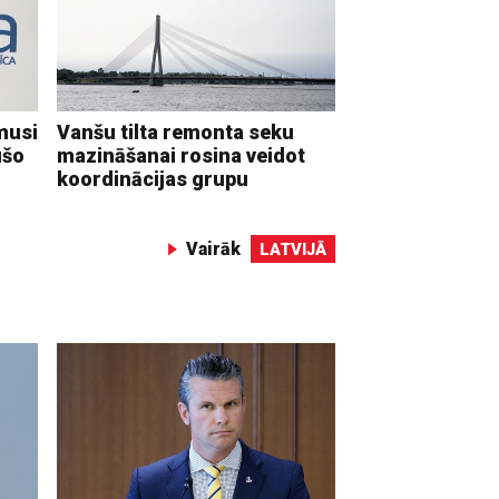
musi
Vanšu tilta remonta seku
ušo
mazināšanai rosina veidot
koordinācijas grupu
Vairāk
LATVIJĀ