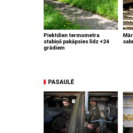
Piektdien termometra
Mār
stabiņš pakāpsies līdz +24
sab
grādiem
PASAULĒ