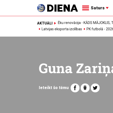
Saturs
Ēku renovācija - KĀDS MĀJOKLIS
AKTUĀLI
Latvijas eksporta izcilības
PK futbolā - 202
Guna Zariņ
Ieteikt šo tēmu