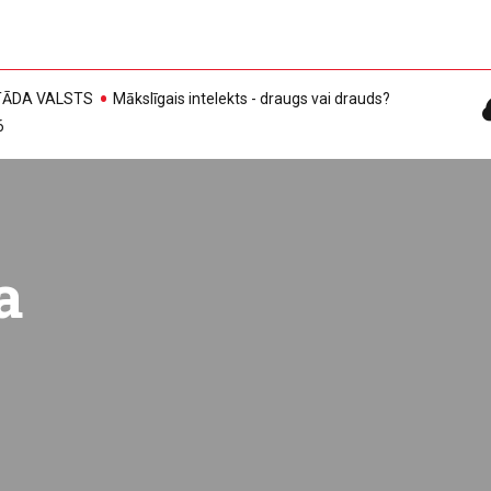
, TĀDA VALSTS
Mākslīgais intelekts - draugs vai drauds?
6
a