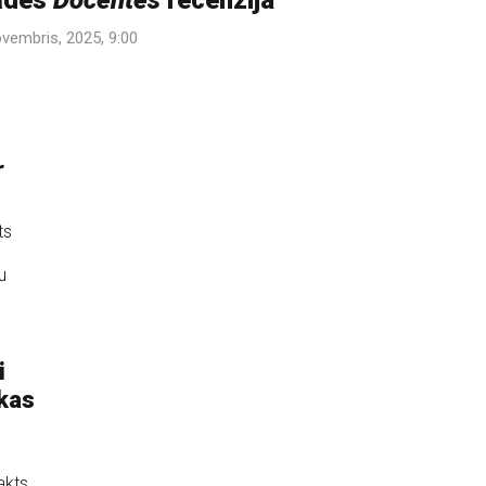
ādes
Docentes
recenzija
ovembris, 2025, 9:00
r
ts
u
i
rkas
akts