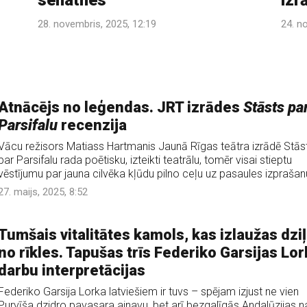
senatnes
izr
28. novembris, 2025, 12:19
24. n
Atnācējs no leģendas. JRT izrādes
Stāsts pa
Parsifalu
recenzija
Vācu režisors Matiass Hartmanis Jaunā Rīgas teātra izrādē Stās
par Parsifalu rada poētisku, izteikti teatrālu, tomēr visai stieptu
vēstījumu par jauna cilvēka kļūdu pilno ceļu uz pasaules izprašan
27. maijs, 2025, 8:52
Tumšais vitalitātes kamols, kas izlaužas dziļ
no rīkles. Tapušas trīs Federiko Garsijas Lo
darbu interpretācijas
Federiko Garsija Lorka latviešiem ir tuvs – spējam izjust ne vien
Purvīša dzidro pavasara ainavu, bet arī bezgalīgās Andalūzijas n