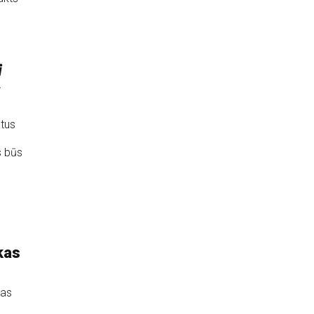
i
s
gtus
s būs
kas
zas