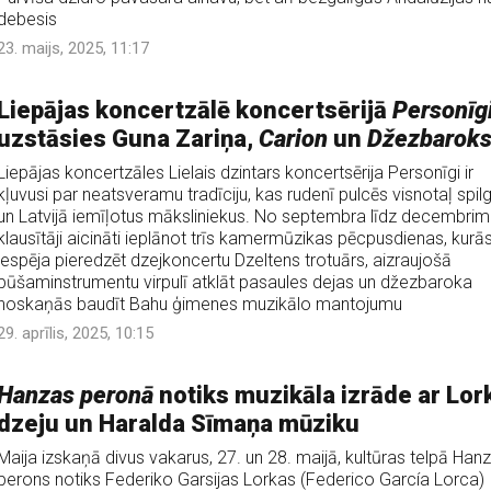
debesis
23. maijs, 2025, 11:17
Liepājas koncertzālē koncertsērijā
Personīg
uzstāsies Guna Zariņa,
Carion
un
Džezbarok
Liepājas koncertzāles Lielais dzintars koncertsērija Personīgi ir
kļuvusi par neatsveramu tradīciju, kas rudenī pulcēs visnotaļ spil
un Latvijā iemīļotus māksliniekus. No septembra līdz decembrim
klausītāji aicināti ieplānot trīs kamermūzikas pēcpusdienas, kurā
iespēja pieredzēt dzejkoncertu Dzeltens trotuārs, aizraujošā
pūšaminstrumentu virpulī atklāt pasaules dejas un džezbaroka
noskaņās baudīt Bahu ģimenes muzikālo mantojumu
29. aprīlis, 2025, 10:15
Hanzas peronā
notiks muzikāla izrāde ar Lor
dzeju un Haralda Sīmaņa mūziku
Maija izskaņā divus vakarus, 27. un 28. maijā, kultūras telpā Han
perons notiks Federiko Garsijas Lorkas (Federico García Lorca)