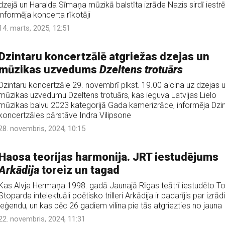
dzejā un Haralda Sīmaņa mūzikā balstīta izrāde Nazis sirdī iestrē
informēja koncerta rīkotāji
14. marts, 2025, 12:51
Dzintaru koncertzālē atgriežas dzejas un
mūzikas uzvedums
Dzeltens trotuārs
Dzintaru koncertzāle 29. novembrī plkst. 19.00 aicina uz dzejas 
mūzikas uzvedumu Dzeltens trotuārs, kas ieguva Latvijas Lielo
mūzikas balvu 2023 kategorijā Gada kamerizrāde, informēja Dzin
koncertzāles pārstāve Indra Vilipsone
28. novembris, 2024, 10:15
Haosa teorijas harmonija. JRT iestudējums
Arkādija
toreiz un tagad
Kas Alvja Hermaņa 1998. gadā Jaunajā Rīgas teātrī iestudēto 
Stoparda intelektuāli poētisko trilleri Arkādija ir padarījis par izrādi
leģendu, un kas pēc 26 gadiem vilina pie tās atgriezties no jauna
22. novembris, 2024, 11:31