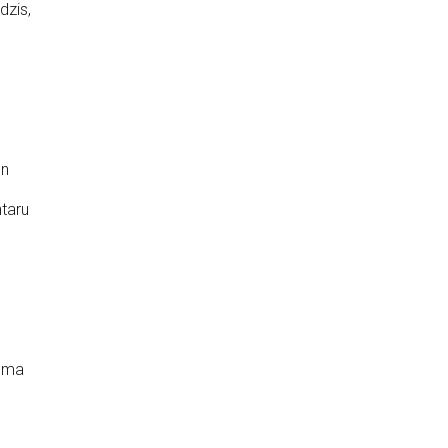
dzis,
un
taru
Toma