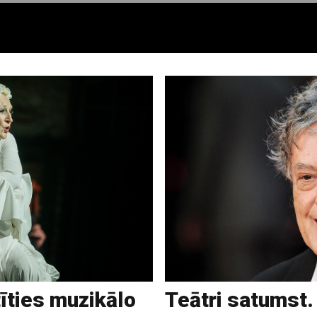
īties muzikālo
Teātri satumst