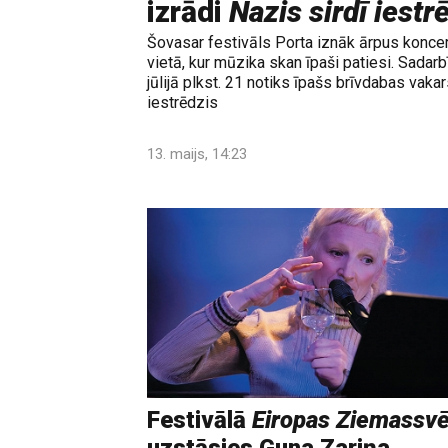
izrādi
Nazis sirdī iestr
Šovasar festivāls Porta iznāk ārpus konce
vietā, kur mūzika skan īpaši patiesi. Sadar
jūlijā plkst. 21 notiks īpašs brīvdabas vaka
iestrēdzis
13. maijs, 14:23
Festivālā
Eiropas Ziemassvē