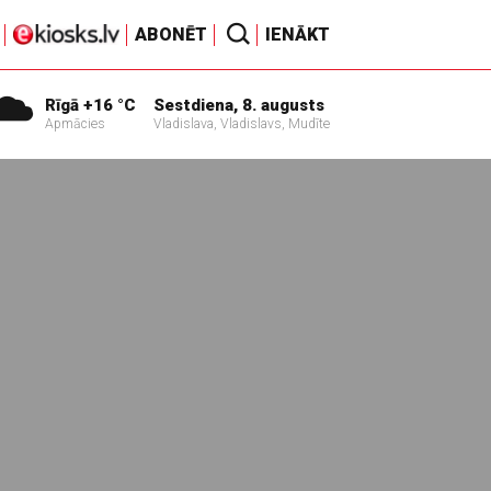
ABONĒT
IENĀKT
Rīgā +16 °C
Sestdiena, 8. augusts
Apmācies
Vladislava, Vladislavs, Mudīte