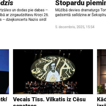
ēdzis
Stopardu piemi
rtzāles un dodas pie dabas –
Mūžībā devies dramaturgs Tom
bībā ar zirgaudzētavu Kroņi 26.
gadsimtā salīdzina ar Šekspīr
rs – dzejkoncerts Nazis sirdī
5. decembris, 2025, 15:54
tki
Vecais Tīss. Vilkatis iz Cēsu
Kād