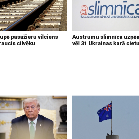
upē pasažieru vilciens
Austrumu slimnīca uzņē
raucis cilvēku
vēl 31 Ukrainas karā ciet