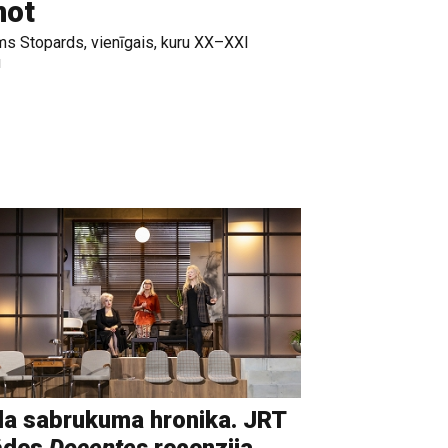
not
s Stopards, vienīgais, kuru XX–XXI
u
a sabrukuma hronika. JRT