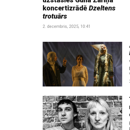
uzstāsies Guna Zariņa
koncertizrādē
Dzeltens
trotuārs
2. decembris, 2025, 10:41