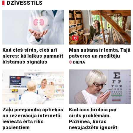
DZĪVESSTILS
Kad cieš sirds, cieš arī
Man aušana ir lemta. Tajā
nieres: kā laikus pamanīt
patveros un meditēju
bīstamus signālus
©
DIENA
Zāļu pieejamība aptiekās
Kad acis brīdina par
un rezervācija internetā:
sirds problēmām.
ieviests ērts rīks
Pazīmes, kuras
pacientiem
nevajadzētu ignorēt