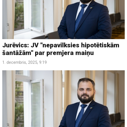
Jurēvics: JV "nepavilksies hipotētiskām
šantāžām" par premjera maiņu
1. decembris, 2025, 9:19