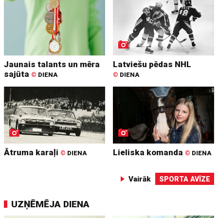
Jaunais talants un mēra
Latviešu pēdas NHL
sajūta
©
DIENA
©
DIENA
Ātruma karaļi
Lieliska komanda
©
DIENA
©
DIENA
Vairāk
SPORTA AVĪZE
UZŅĒMĒJA DIENA