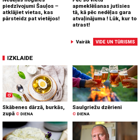
piedzīvojumi Šauļos –
apmeklēšanas jutīsies
atklājiet vietas, kas
tā, kā pēc nedēļas gara
pārsteidz pat vietējos!
atvaļinājuma ! Lūk, kur to
atrast!
Vairāk
VIDE UN TŪRISMS
IZKLAIDE
Skābenes dārzā, burkās,
Saulgriežu dzērieni
zupā
©
DIENA
©
DIENA