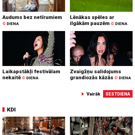
Audums bez netīrumiem
Lēnākas spēles ar
ilgākām pauzēm
©
DIENA
©
DIENA
Laikapstākļi festivālam
Zvaigžņu salidojums
nekaitē
grandiozās kāzās
©
DIENA
©
DIENA
Vairāk
SESTDIENA
KDI