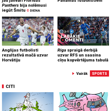
jau janvārī Floridas
Panamas futbolistiem
Panthers
bija nolēmusi
iegūt Šmitu
©
DIENA
Anglijas futbolisti
Riga
spraigā derbijā
rezultatīvā mačā uzvar
uzvar RFS un saasina
Horvātiju
cīņu kopvērtējuma tabulā
Vairāk
SPORTS
CITI