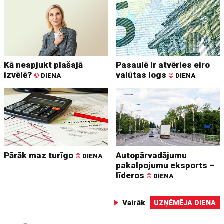
Kā neapjukt plašajā
Pasaulē ir atvēries eiro
izvēlē?
valūtas logs
©
DIENA
©
DIENA
Pārāk maz turīgo
Autopārvadājumu
©
DIENA
pakalpojumu eksports –
līderos
©
DIENA
Vairāk
UZŅĒMĒJA DIENA