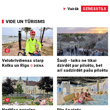
Vairāk
DZĪVESSTILS
VIDE UN TŪRISMS
Velobrīvdienas starp
Šauļi - laiks ne tikai
Kolku un Rīgu
dzirdēt par pilsētu, bet
©
DIENA
arī sadzirdēt pašu pilsētu
Nedēļas nogales
Pēc šo vietu