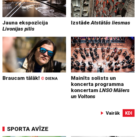
Jauna ekspozīcija
Izstāde
Atstātās liesmas
Livonijas pilis
Braucam tālāk!
Mainīts solists un
©
DIENA
koncerta programma
koncertam
LNSO Mālers
un Voltons
Vairāk
KDI
SPORTA AVĪZE