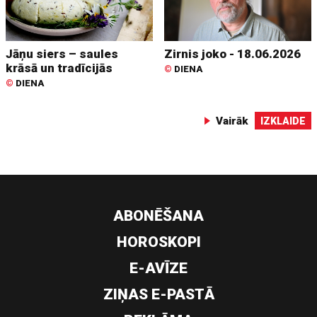
Jāņu siers – saules
Zirnis joko - 18.06.2026
krāsā un tradīcijās
©
DIENA
©
DIENA
Vairāk
IZKLAIDE
ABONĒŠANA
HOROSKOPI
E-AVĪZE
ZIŅAS E-PASTĀ