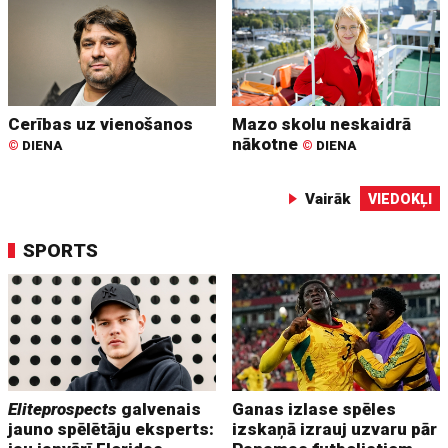
Cerības uz vienošanos
Mazo skolu neskaidrā
nākotne
©
DIENA
©
DIENA
Vairāk
VIEDOKĻI
SPORTS
Eliteprospects
galvenais
Ganas izlase spēles
jauno spēlētāju eksperts:
izskaņā izrauj uzvaru pār