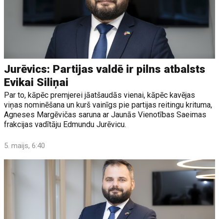
Jurēvics: Partijas valdē ir pilns atbalsts
Evikai Siliņai
Par to, kāpēc premjerei jāatšaudās vienai, kāpēc kavējas
viņas nominēšana un kurš vainīgs pie partijas reitingu krituma,
Agneses Margēvičas saruna ar Jaunās Vienotības Saeimas
frakcijas vadītāju Edmundu Jurēvicu.
5. maijs, 6:40