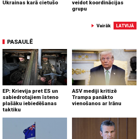
Ukrainas karā cietušo
veidot koordinācijas
grupu
Vairāk
LATVIJĀ
PASAULĒ
EP: Krievija pret ES un
ASV mediji kritizē
sabiedrotajiem īsteno
Trampa panākto
plašāku iebiedēšanas
vienošanos ar Irānu
taktiku