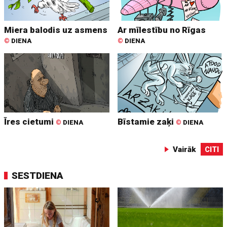
Miera balodis uz asmens
Ar mīlestību no Rīgas
©
DIENA
©
DIENA
Īres cietumi
Bīstamie zaķi
©
DIENA
©
DIENA
Vairāk
CITI
SESTDIENA