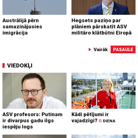
Austrālijā pērn
Hegsets paziņo par
samazinājusies
plāniem pārskatīt ASV
imigrācija
militāro klātbūtni Eiropā
Vairāk
PASAULĒ
VIEDOKĻI
ASV profesors: Putinam
Kādi pētījumi ir
ir divarpus gadu ilgs
vajadzīgi?
©
DIENA
iespēju logs