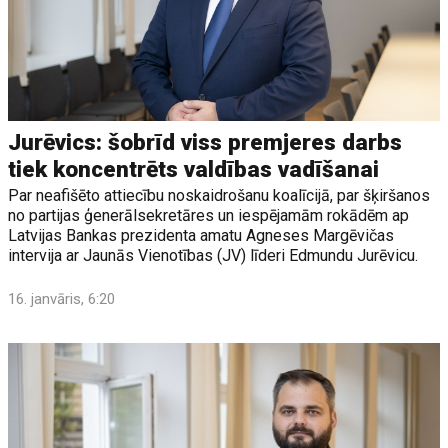
Jurēvics: šobrīd viss premjeres darbs
tiek koncentrēts valdības vadīšanai
Par neafišēto attiecību noskaidrošanu koalīcijā, par šķiršanos
no partijas ģenerālsekretāres un iespējamām rokādēm ap
Latvijas Bankas prezidenta amatu Agneses Margēvičas
intervija ar Jaunās Vienotības (JV) līderi Edmundu Jurēvicu.
16. janvāris, 6:20