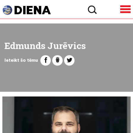
Edmunds Jurēvics
Ieteikt šo tēmu