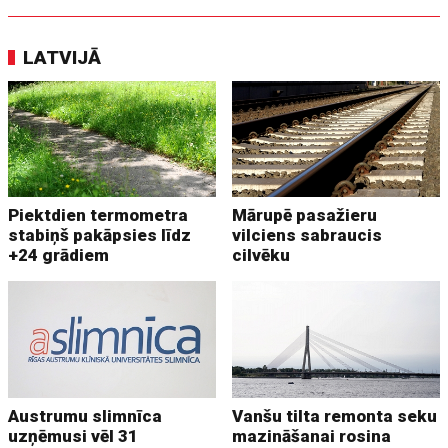
LATVIJĀ
Piektdien termometra
Mārupē pasažieru
stabiņš pakāpsies līdz
vilciens sabraucis
+24 grādiem
cilvēku
Austrumu slimnīca
Vanšu tilta remonta seku
uzņēmusi vēl 31
mazināšanai rosina