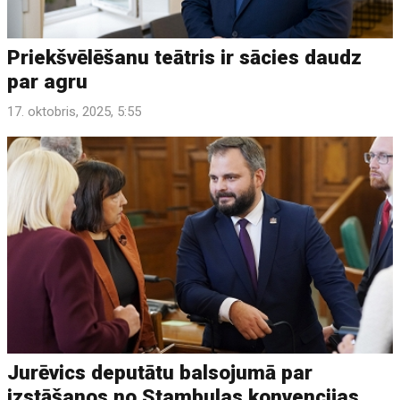
Priekšvēlēšanu teātris ir sācies daudz
par agru
17. oktobris, 2025, 5:55
Jurēvics deputātu balsojumā par
izstāšanos no Stambulas konvencijas