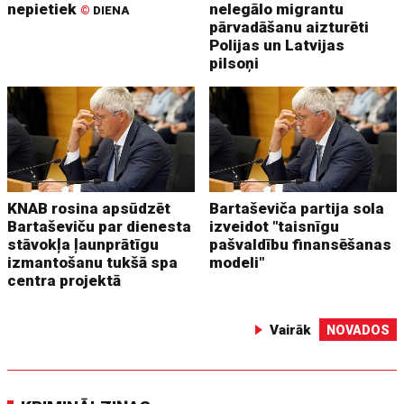
nepietiek
nelegālo migrantu
©
DIENA
pārvadāšanu aizturēti
Polijas un Latvijas
pilsoņi
KNAB rosina apsūdzēt
Bartaševiča partija sola
Bartaševiču par dienesta
izveidot "taisnīgu
stāvokļa ļaunprātīgu
pašvaldību finansēšanas
izmantošanu tukšā spa
modeli"
centra projektā
Vairāk
NOVADOS