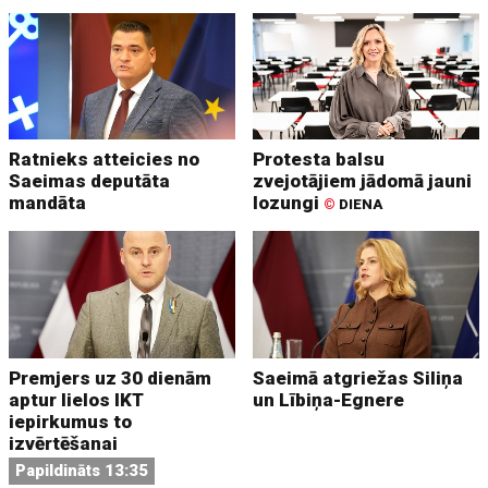
Ratnieks atteicies no
Protesta balsu
Saeimas deputāta
zvejotājiem jādomā jauni
mandāta
lozungi
©
DIENA
Premjers uz 30 dienām
Saeimā atgriežas Siliņa
aptur lielos IKT
un Lībiņa-Egnere
iepirkumus to
izvērtēšanai
Papildināts 13:35