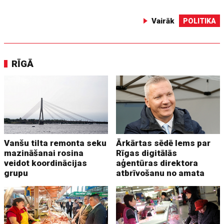
Vairāk
POLITIKA
RĪGĀ
Vanšu tilta remonta seku
Ārkārtas sēdē lems par
mazināšanai rosina
Rīgas digitālās
veidot koordinācijas
aģentūras direktora
grupu
atbrīvošanu no amata