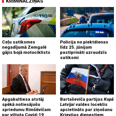
KRIMINĀLZIŅAS
Ceļu satiksmes
Policija no piektdienas
negadījumā Zemgalē
līdz 25. jūnijam
gājis bojā motociklists
pastiprināti uzraudzīs
satiksmi
Apgabaltiesa atstāj
Bartaševiča partijas
Kopā
spēkā notiesājošu
Latvijai
valdes loceklis
spriedumu Rimšēvičam
apcietināts par ziņošanu
par viltota Covid-19
Krievijas dienestiem