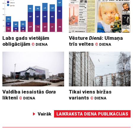
Labs gads vietējām
Vēsture
Dienā
: Ulmaņa
obligācijām
trīs veltes
©
DIENA
©
DIENA
Valdība iesaistās
Gora
Tikai viens biržas
liktenī
variants
©
DIENA
©
DIENA
Vairāk
LAIKRAKSTA DIENA PUBLIKĀCIJAS