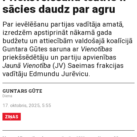
sācies daudz par agru
Par ievēlēšanu partijas vadītāja amatā,
izredzēm apstiprināt nākamā gada
budžetu un attiecībām valdošajā koalīcijā
Guntara Gūtes saruna ar
Vienotības
priekšsēdētāju un partiju apvienības
Jaunā Vienotība
(JV) Saeimas frakcijas
vadītāju Edmundu Jurēvicu.
GUNTARS GŪTE
Diena
17. oktobris, 2025, 5:55
ZIŅAS