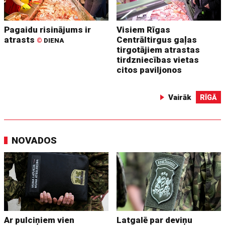
Pagaidu risinājums ir
Visiem Rīgas
atrasts
Centrāltirgus gaļas
©
DIENA
tirgotājiem atrastas
tirdzniecības vietas
citos paviljonos
Vairāk
RĪGĀ
NOVADOS
Ar pulciņiem vien
Latgalē par deviņu