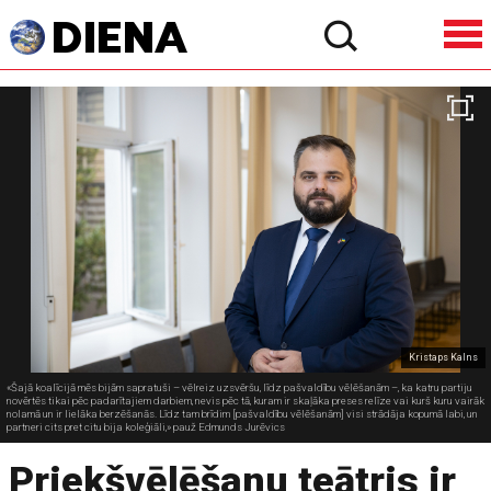
Kristaps Kalns
«Šajā koalīcijā mēs bijām sapratuši – vēlreiz uzsvēršu, līdz pašvaldību vēlēšanām –, ka katru partiju
novērtēs tikai pēc padarītajiem darbiem, nevis pēc tā, kuram ir skaļāka preses relīze vai kurš kuru vairāk
nolamā un ir lielāka berzēšanās. Līdz tam brīdim [pašvaldību vēlēšanām] visi strādāja kopumā labi, un
partneri cits pret citu bija koleģiāli,» pauž Edmunds Jurēvics
Priekšvēlēšanu teātris ir