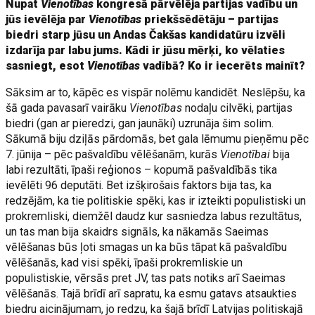
Nupat
Vienotības
kongresā pārvēlēja partijas vadību un
jūs ievēlēja par
Vienotības
priekšsēdētāju – partijas
biedri starp jūsu un Andas Čakšas kandidatūru izvēli
izdarīja par labu jums. Kādi ir jūsu mērķi, ko vēlaties
sasniegt, esot
Vienotības
vadībā? Ko ir iecerēts mainīt?
Sāksim ar to, kāpēc es vispār nolēmu kandidēt. Neslēpšu, ka
šā gada pavasarī vairāku
Vienotības
nodaļu cilvēki, partijas
biedri (gan ar pieredzi, gan jaunāki) uzrunāja šim solim.
Sākumā biju dziļās pārdomās, bet gala lēmumu pieņēmu pēc
7. jūnija – pēc pašvaldību vēlēšanām, kurās
Vienotībai
bija
labi rezultāti, īpaši reģionos – kopumā pašvaldībās tika
ievēlēti 96 deputāti. Bet izšķirošais faktors bija tas, ka
redzējām, ka tie politiskie spēki, kas ir izteikti populistiski un
prokremliski, diemžēl daudz kur sasniedza labus rezultātus,
un tas man bija skaidrs signāls, ka nākamās Saeimas
vēlēšanas būs ļoti smagas un ka būs tāpat kā pašvaldību
vēlēšanās, kad visi spēki, īpaši prokremliskie un
populistiskie, vērsās pret JV, tas pats notiks arī Saeimas
vēlēšanās. Tajā brīdī arī sapratu, ka esmu gatavs atsaukties
biedru aicinājumam, jo redzu, ka šajā brīdī Latvijas politiskajā