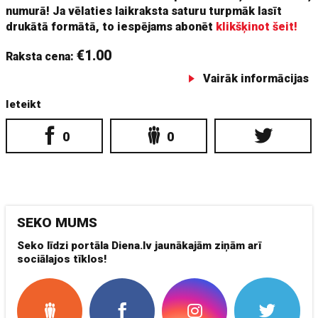
numurā! Ja vēlaties laikraksta saturu turpmāk lasīt
drukātā formātā, to iespējams abonēt
klikšķinot šeit!
€1.00
Raksta cena:
Vairāk informācijas
Ieteikt
0
0
SEKO MUMS
Seko līdzi portāla Diena.lv jaunākajām ziņām arī
sociālajos tīklos!