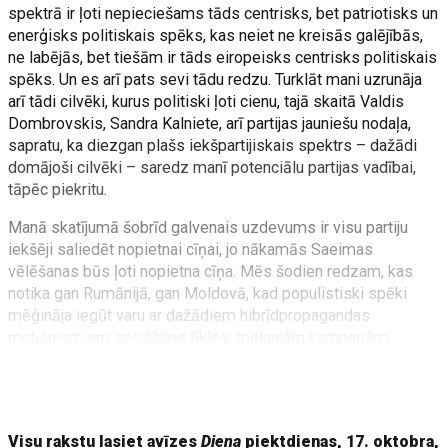
spektrā ir ļoti nepieciešams tāds centrisks, bet patriotisks un
enerģisks politiskais spēks, kas neiet ne kreisās galējībās,
ne labējās, bet tiešām ir tāds eiropeisks centrisks politiskais
spēks. Un es arī pats sevi tādu redzu. Turklāt mani uzrunāja
arī tādi cilvēki, kurus politiski ļoti cienu, tajā skaitā Valdis
Dombrovskis, Sandra Kalniete, arī partijas jauniešu nodaļa,
sapratu, ka diezgan plašs iekšpartijiskais spektrs – dažādi
domājoši cilvēki – saredz manī potenciālu partijas vadībai,
tāpēc piekritu.
Manā skatījumā šobrīd galvenais uzdevums ir visu partiju
iekšēji saliedēt nopietnai cīņai, jo nākamās Saeimas
vēlēšanas būs ļoti nopietna cīņa. Mēs šodien redzam, kas
notika gan Rumānijā, gan Moldovā, kad populistiski spēki
mēģināja iegūt varu ar dažādiem hibrīdpropagandas
mehānismiem sociālajos tīklos, melnajām kampaņām,
nereāliem solījumiem. Un vienīgais, kas viņus tur apturēja, bija
pragmatisks, centrisks, patriotisks piedāvājums, un tā ir arī
JV atbildība tādu piedāvāt [Latvijā].
Visu rakstu lasiet avīzes
Diena
piektdienas, 17. oktobra,