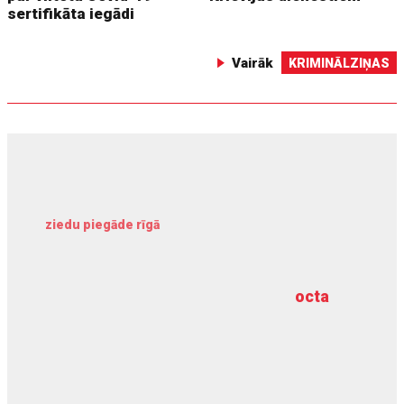
sertifikāta iegādi
Vairāk
KRIMINĀLZIŅAS
ziedu piegāde rīgā
meliorācijas darbi
octa
dziļurbums
kravu apdrošināšana