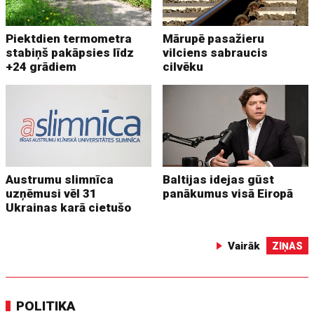
Piektdien termometra
Mārupē pasažieru
stabiņš pakāpsies līdz
vilciens sabraucis
+24 grādiem
cilvēku
Austrumu slimnīca
Baltijas idejas gūst
uzņēmusi vēl 31
panākumus visā Eiropā
Ukrainas karā cietušo
Vairāk
ZIŅAS
POLITIKA