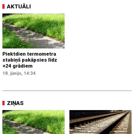
AKTUĀLI
Piektdien termometra
stabiņš pakāpsies līdz
+24 grādiem
18. jūnijs, 14:34
ZIŅAS