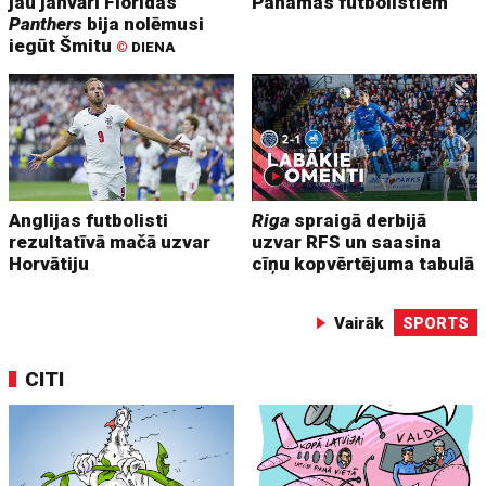
jau janvārī Floridas
Panamas futbolistiem
Panthers
bija nolēmusi
iegūt Šmitu
©
DIENA
Anglijas futbolisti
Riga
spraigā derbijā
rezultatīvā mačā uzvar
uzvar RFS un saasina
Horvātiju
cīņu kopvērtējuma tabulā
Vairāk
SPORTS
CITI