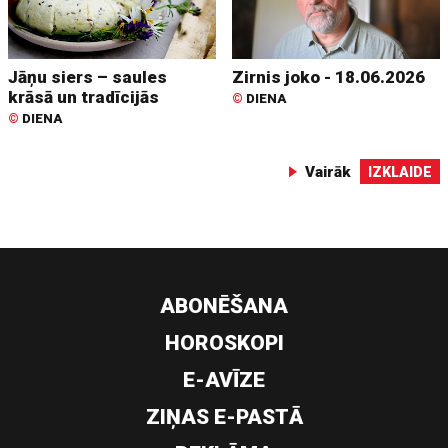
Jāņu siers – saules
Zirnis joko - 18.06.2026
krāsā un tradīcijās
©
DIENA
©
DIENA
Vairāk
IZKLAIDE
ABONĒŠANA
HOROSKOPI
E-AVĪZE
ZIŅAS E-PASTĀ