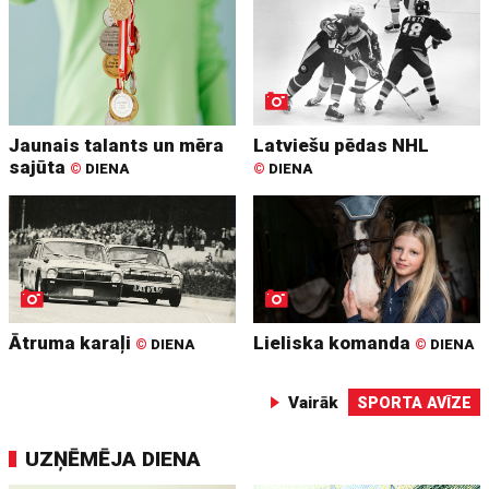
Jaunais talants un mēra
Latviešu pēdas NHL
sajūta
©
DIENA
©
DIENA
Ātruma karaļi
Lieliska komanda
©
DIENA
©
DIENA
Vairāk
SPORTA AVĪZE
UZŅĒMĒJA DIENA