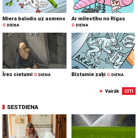
Miera balodis uz asmens
Ar mīlestību no Rīgas
©
DIENA
©
DIENA
Īres cietumi
Bīstamie zaķi
©
DIENA
©
DIENA
Vairāk
CITI
SESTDIENA