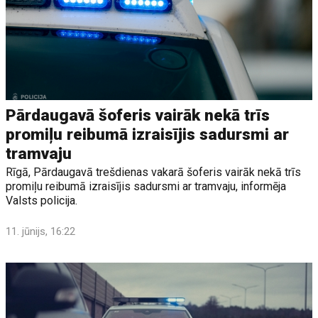
Pārdaugavā šoferis vairāk nekā trīs
promiļu reibumā izraisījis sadursmi ar
tramvaju
Rīgā, Pārdaugavā trešdienas vakarā šoferis vairāk nekā trīs
promiļu reibumā izraisījis sadursmi ar tramvaju, informēja
Valsts policija.
11. jūnijs, 16:22