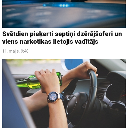
Svētdien pieķerti septiņi dzērājšoferi un
viens narkotikas lietojis vadītājs
11. maijs, 9:48