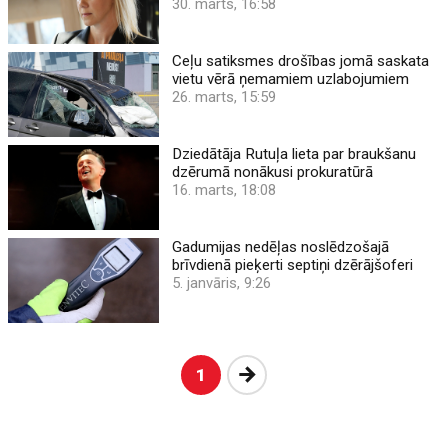
30. marts, 16:58
Ceļu satiksmes drošības jomā saskata
vietu vērā ņemamiem uzlabojumiem
26. marts, 15:59
Dziedātāja Rutuļa lieta par braukšanu
dzērumā nonākusi prokuratūrā
16. marts, 18:08
Gadumijas nedēļas noslēdzošajā
brīvdienā pieķerti septiņi dzērājšoferi
5. janvāris, 9:26
Nākošā
1