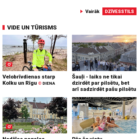
Vairāk
DZĪVESSTILS
VIDE UN TŪRISMS
Velobrīvdienas starp
Šauļi - laiks ne tikai
Kolku un Rīgu
dzirdēt par pilsētu, bet
©
DIENA
arī sadzirdēt pašu pilsētu
Nedēļas nogales
Pēc šo vietu