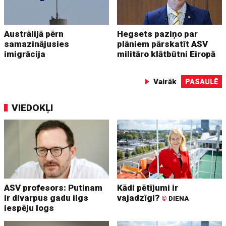
Austrālijā pērn
Hegsets paziņo par
samazinājusies
plāniem pārskatīt ASV
imigrācija
militāro klātbūtni Eiropā
Vairāk
PASAULĒ
VIEDOKĻI
ASV profesors: Putinam
Kādi pētījumi ir
ir divarpus gadu ilgs
vajadzīgi?
©
DIENA
iespēju logs