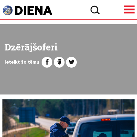
Dzērājšoferi
Ieteikt šo tēmu