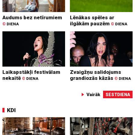
Audums bez netīrumiem
Lēnākas spēles ar
ilgākām pauzēm
©
DIENA
©
DIENA
Laikapstākļi festivālam
Zvaigžņu salidojums
nekaitē
grandiozās kāzās
©
DIENA
©
DIENA
Vairāk
SESTDIENA
KDI