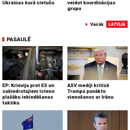
Ukrainas karā cietušo
veidot koordinācijas
grupu
Vairāk
LATVIJĀ
PASAULĒ
EP: Krievija pret ES un
ASV mediji kritizē
sabiedrotajiem īsteno
Trampa panākto
plašāku iebiedēšanas
vienošanos ar Irānu
taktiku