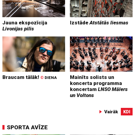
Jauna ekspozīcija
Izstāde
Atstātās liesmas
Livonijas pilis
Braucam tālāk!
Mainīts solists un
©
DIENA
koncerta programma
koncertam
LNSO Mālers
un Voltons
Vairāk
KDI
SPORTA AVĪZE