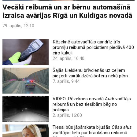
Vecāki reibumā un ar bērnu automašīnā
izraisa avārijas Rīgā un Kuldīgas novadā
29. aprīlis, 12:10
Rēzeknē autovadītājs gandrīz trīs
promiļu reibumā policistiem piedāvā 400
eiro kukuli
24. aprīlis, 16:40
Šajās Lieldienu brīvdienās uz ceļiem
pieķerti vairāk dzērājšoferu nekā pērn
7. aprīlis, 9:44
VIDEO: Rēzeknes novadā
Audi
vadītājs
reibumā un bez tiesībām bēg no
policijas
2. aprīlis, 16:00
Tiesai būs jāpārskata bijušās
Cēsu alus
vadītājas lieta par braukšanu reibumā