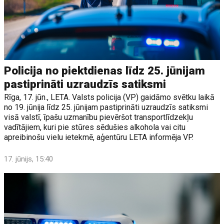
Policija no piektdienas līdz 25. jūnijam
pastiprināti uzraudzīs satiksmi
Rīga, 17. jūn., LETA. Valsts policija (VP) gaidāmo svētku laikā
no 19. jūnija līdz 25. jūnijam pastiprināti uzraudzīs satiksmi
visā valstī, īpašu uzmanību pievēršot transportlīdzekļu
vadītājiem, kuri pie stūres sēdušies alkohola vai citu
apreibinošu vielu ietekmē, aģentūru LETA informēja VP.
17. jūnijs, 15:40