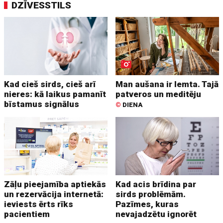
DZĪVESSTILS
Kad cieš sirds, cieš arī
Man aušana ir lemta. Tajā
nieres: kā laikus pamanīt
patveros un meditēju
bīstamus signālus
©
DIENA
Zāļu pieejamība aptiekās
Kad acis brīdina par
un rezervācija internetā:
sirds problēmām.
ieviests ērts rīks
Pazīmes, kuras
pacientiem
nevajadzētu ignorēt