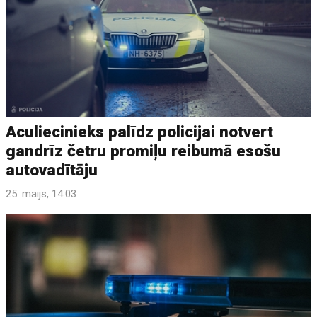
Aculiecinieks palīdz policijai notvert
gandrīz četru promiļu reibumā esošu
autovadītāju
25. maijs, 14:03