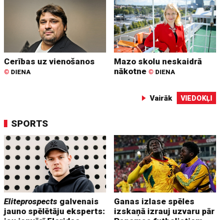
Cerības uz vienošanos
Mazo skolu neskaidrā
nākotne
©
DIENA
©
DIENA
Vairāk
VIEDOKĻI
SPORTS
Eliteprospects
galvenais
Ganas izlase spēles
jauno spēlētāju eksperts:
izskaņā izrauj uzvaru pār