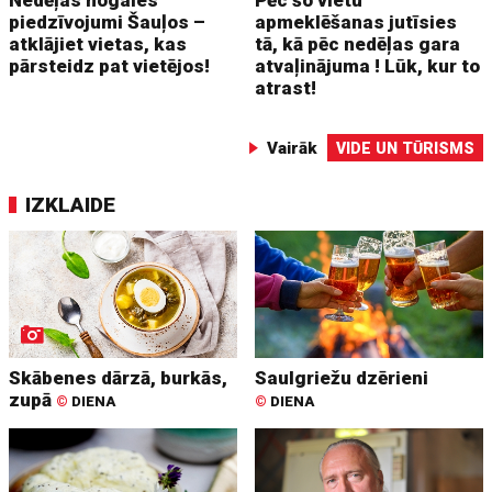
piedzīvojumi Šauļos –
apmeklēšanas jutīsies
atklājiet vietas, kas
tā, kā pēc nedēļas gara
pārsteidz pat vietējos!
atvaļinājuma ! Lūk, kur to
atrast!
Vairāk
VIDE UN TŪRISMS
IZKLAIDE
Skābenes dārzā, burkās,
Saulgriežu dzērieni
zupā
©
DIENA
©
DIENA