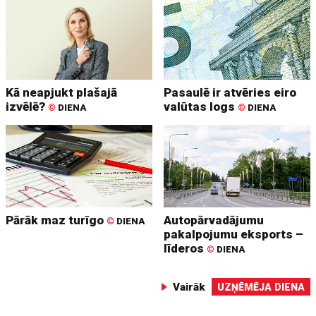
Kā neapjukt plašajā
Pasaulē ir atvēries eiro
izvēlē?
valūtas logs
©
DIENA
©
DIENA
Pārāk maz turīgo
Autopārvadājumu
©
DIENA
pakalpojumu eksports –
līderos
©
DIENA
Vairāk
UZŅĒMĒJA DIENA