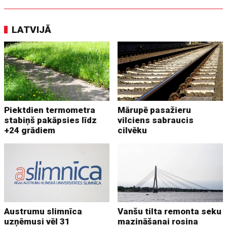
LATVIJĀ
Piektdien termometra
Mārupē pasažieru
stabiņš pakāpsies līdz
vilciens sabraucis
+24 grādiem
cilvēku
Austrumu slimnīca
Vanšu tilta remonta seku
uzņēmusi vēl 31
mazināšanai rosina