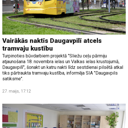
Vairākās naktīs Daugavpilī atcels
tramvaju kustību
Turpinoties būvdarbiem projektā "Sliežu ceļu pārmiju
atjaunošana 18. novembra ielas un Valkas ielas krustojumā,
Daugavpilī", šonakt un katru nakti līdz sestdienai pilsētā atkal
tiks pārtraukta tramvaju kustība, informēja SIA "Daugavpils
satiksme".
27. maijs, 17:12