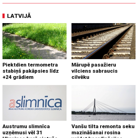
LATVIJĀ
Piektdien termometra
Mārupē pasažieru
stabiņš pakāpsies līdz
vilciens sabraucis
+24 grādiem
cilvēku
Austrumu slimnīca
Vanšu tilta remonta seku
uzņēmusi vēl 31
mazināšanai rosina