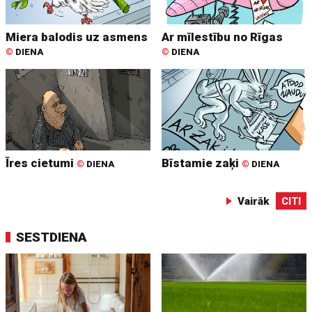
Miera balodis uz asmens
Ar mīlestību no Rīgas
©
DIENA
©
DIENA
Īres cietumi
Bīstamie zaķi
©
DIENA
©
DIENA
Vairāk
CITI
SESTDIENA