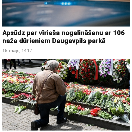
Apsūdz par vīrieša nogalināšanu ar 106
naža dūrieniem Daugavpils parkā
15. maijs, 14:12