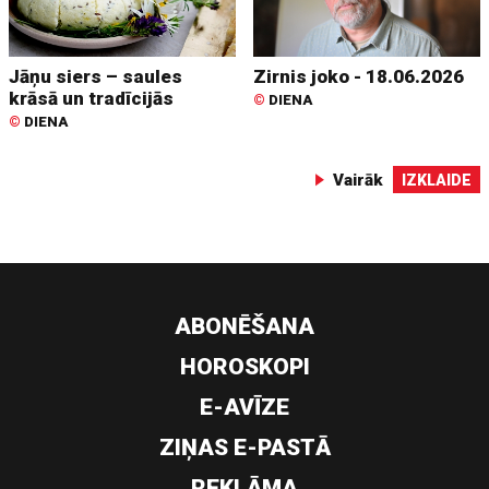
Jāņu siers – saules
Zirnis joko - 18.06.2026
krāsā un tradīcijās
©
DIENA
©
DIENA
Vairāk
IZKLAIDE
ABONĒŠANA
HOROSKOPI
E-AVĪZE
ZIŅAS E-PASTĀ
REKLĀMA