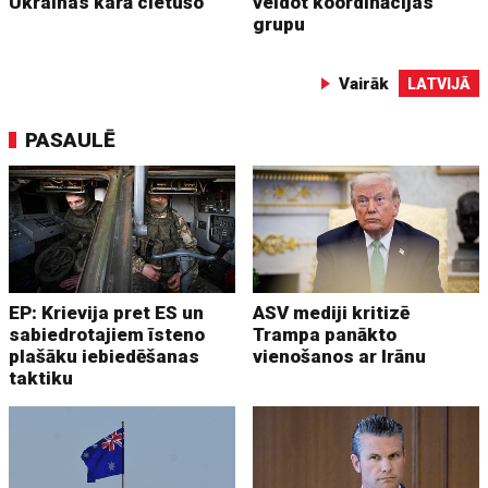
Ukrainas karā cietušo
veidot koordinācijas
grupu
Vairāk
LATVIJĀ
PASAULĒ
EP: Krievija pret ES un
ASV mediji kritizē
sabiedrotajiem īsteno
Trampa panākto
plašāku iebiedēšanas
vienošanos ar Irānu
taktiku