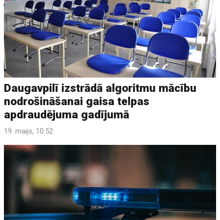
Daugavpilī izstrādā algoritmu mācību
nodrošināšanai gaisa telpas
apdraudējuma gadījumā
19. maijs, 10:52