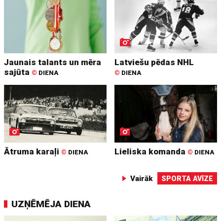
Jaunais talants un mēra
Latviešu pēdas NHL
sajūta
©
DIENA
©
DIENA
Ātruma karaļi
Lieliska komanda
©
DIENA
©
DIENA
Vairāk
SPORTA AVĪZE
UZŅĒMĒJA DIENA