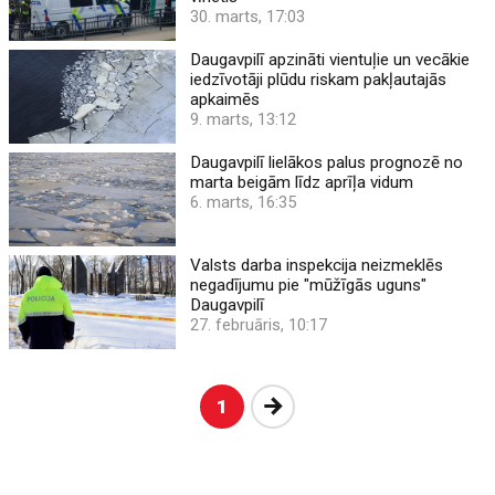
30. marts, 17:03
Daugavpilī apzināti vientuļie un vecākie
iedzīvotāji plūdu riskam pakļautajās
apkaimēs
9. marts, 13:12
Daugavpilī lielākos palus prognozē no
marta beigām līdz aprīļa vidum
6. marts, 16:35
Valsts darba inspekcija neizmeklēs
negadījumu pie "mūžīgās uguns"
Daugavpilī
27. februāris, 10:17
Nākošā
1