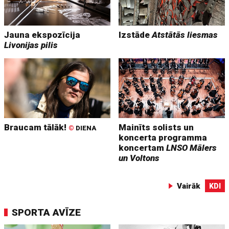
Jauna ekspozīcija
Izstāde
Atstātās liesmas
Livonijas pilis
Braucam tālāk!
Mainīts solists un
©
DIENA
koncerta programma
koncertam
LNSO Mālers
un Voltons
Vairāk
KDI
SPORTA AVĪZE