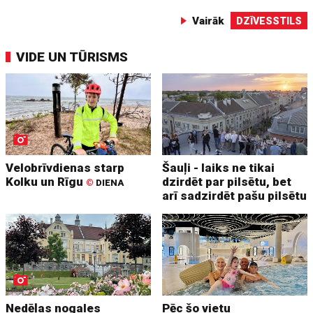
Vairāk
DZĪVESSTILS
VIDE UN TŪRISMS
Velobrīvdienas starp
Šauļi - laiks ne tikai
Kolku un Rīgu
dzirdēt par pilsētu, bet
©
DIENA
arī sadzirdēt pašu pilsētu
Nedēļas nogales
Pēc šo vietu