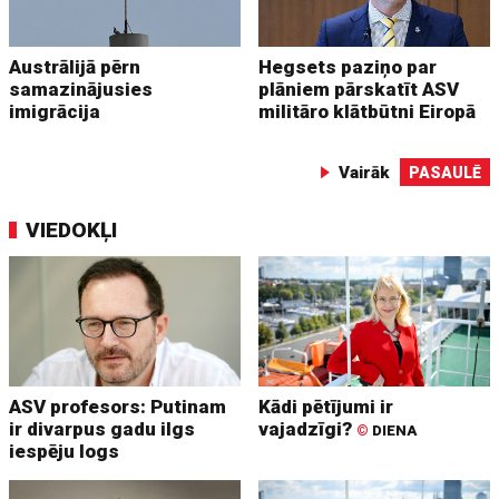
Austrālijā pērn
Hegsets paziņo par
samazinājusies
plāniem pārskatīt ASV
imigrācija
militāro klātbūtni Eiropā
Vairāk
PASAULĒ
VIEDOKĻI
ASV profesors: Putinam
Kādi pētījumi ir
ir divarpus gadu ilgs
vajadzīgi?
©
DIENA
iespēju logs