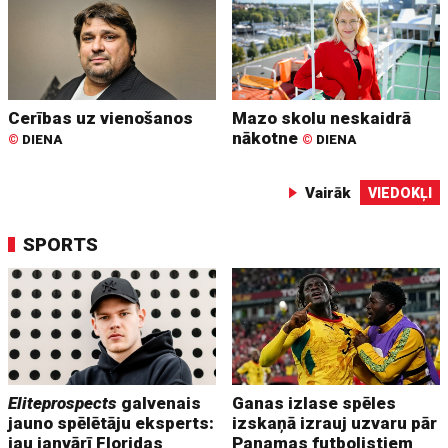
Cerības uz vienošanos
Mazo skolu neskaidrā
nākotne
©
DIENA
©
DIENA
Vairāk
VIEDOKĻI
SPORTS
Eliteprospects
galvenais
Ganas izlase spēles
jauno spēlētāju eksperts:
izskaņā izrauj uzvaru pār
jau janvārī Floridas
Panamas futbolistiem