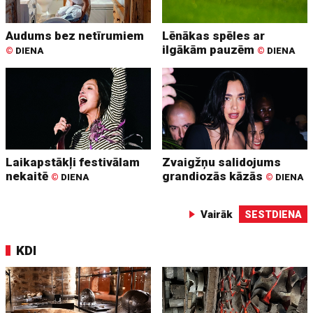
Audums bez netīrumiem
Lēnākas spēles ar
ilgākām pauzēm
©
DIENA
©
DIENA
Laikapstākļi festivālam
Zvaigžņu salidojums
nekaitē
grandiozās kāzās
©
DIENA
©
DIENA
Vairāk
SESTDIENA
KDI