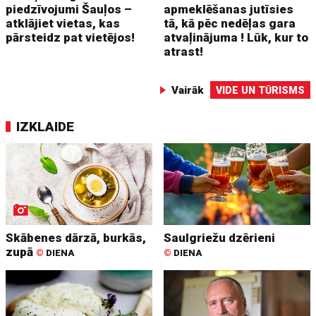
piedzīvojumi Šauļos –
apmeklēšanas jutīsies
atklājiet vietas, kas
tā, kā pēc nedēļas gara
pārsteidz pat vietējos!
atvaļinājuma ! Lūk, kur to
atrast!
Vairāk
VIDE UN TŪRISMS
IZKLAIDE
Skābenes dārzā, burkās,
Saulgriežu dzērieni
zupā
©
DIENA
©
DIENA