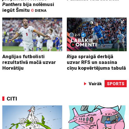
Panthers
bija nolēmusi
iegūt Šmitu
©
DIENA
Anglijas futbolisti
Riga
spraigā derbijā
rezultatīvā mačā uzvar
uzvar RFS un saasina
Horvātiju
cīņu kopvērtējuma tabulā
Vairāk
SPORTS
CITI