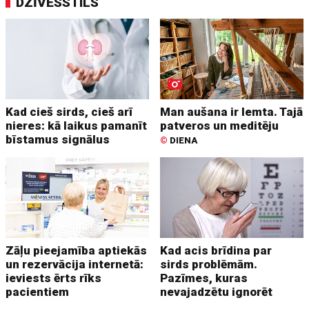
DZĪVESSTILS
Kad cieš sirds, cieš arī
Man aušana ir lemta. Tajā
nieres: kā laikus pamanīt
patveros un meditēju
bīstamus signālus
©
DIENA
Zāļu pieejamība aptiekās
Kad acis brīdina par
un rezervācija internetā:
sirds problēmām.
ieviests ērts rīks
Pazīmes, kuras
pacientiem
nevajadzētu ignorēt