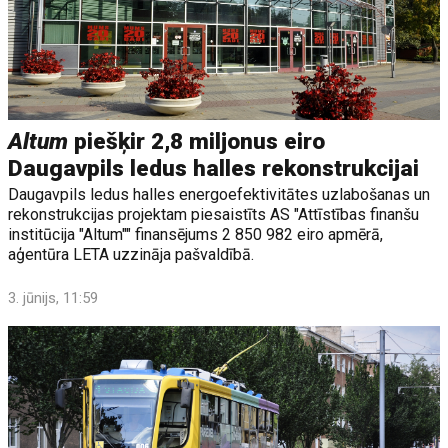
Altum
piešķir 2,8 miljonus eiro
Daugavpils ledus halles rekonstrukcijai
Daugavpils ledus halles energoefektivitātes uzlabošanas un
rekonstrukcijas projektam piesaistīts AS "Attīstības finanšu
institūcija "Altum"" finansējums 2 850 982 eiro apmērā,
aģentūra LETA uzzināja pašvaldībā.
3. jūnijs, 11:59