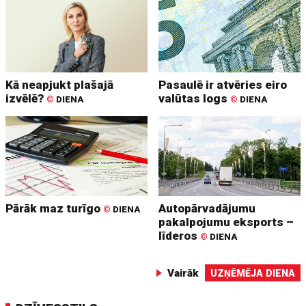
Kā neapjukt plašajā
Pasaulē ir atvēries eiro
izvēlē?
valūtas logs
©
DIENA
©
DIENA
Pārāk maz turīgo
Autopārvadājumu
©
DIENA
pakalpojumu eksports –
līderos
©
DIENA
Vairāk
UZŅĒMĒJA DIENA