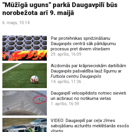
"Mūžīgā uguns" parkā Daugavpilī būs
norobežota arī 9. maijā
6. maijs, 10:14
Par pirotehnikas spridzināšanu
Daugavpils centrā sāk pārkāpumu
procesus pret diviem vīriešiem
29. aprīlis, 16:09
Aizdomās par krāpnieciskām darbībām
Daugavpils pašvaldība lauž līgumu ar
Futbola centru Daugavpils
14. aprīlis, 11:36
Daugavpilī velosipēdists notriec sievieti
un aizbrauc no notikuma vietas
1. aprīlis, 16:59
VIDEO: Daugavpilī par ceļa zīmes
sabojāšanu aizturēts meklēšanās esošs
vīrietis