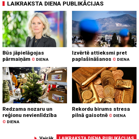
LAIKRAKSTA DIENA PUBLIKĀCIJAS
Būs jāpielāgojas
Izvērtē attieksmi pret
pārmaiņām
paplašināšanos
©
DIENA
©
DIENA
Redzama nozaru un
Rekordu birums stresa
reģionu nevienlīdzība
pilnā gaisotnē
©
DIENA
©
DIENA
Vairāk
LAIKRAKSTA DIENA PUBLIKĀCIJAS