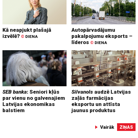
Kā neapjukt plašajā
Autopārvadājumu
izvēlē?
pakalpojumu eksports –
©
DIENA
līderos
©
DIENA
SEB banka
: Seniori kļūs
Silvanols
audzē Latvijas
par vienu no galvenajiem
zaļās farmācijas
Latvijas ekonomikas
eksportu un attīsta
balstiem
jaunus produktus
Vairāk
ZIŅAS