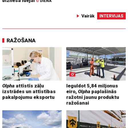
biznesa idejai
©
DIENA
Vairāk
INTERVIJAS
RAŽOŠANA
Olpha
attīstīs zāļu
Ieguldot 5,84 miljonus
izstrādes un attīstības
eiro,
Olpha
paplašinās
pakalpojumu eksportu
ražotni jaunu produktu
ražošanai