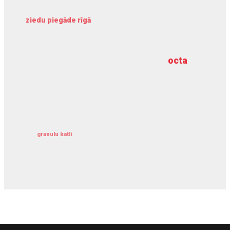
ziedu piegāde rīgā
meliorācijas darbi
octa
dziļurbums
kravu apdrošināšana
granulu katli
siltumsūknis