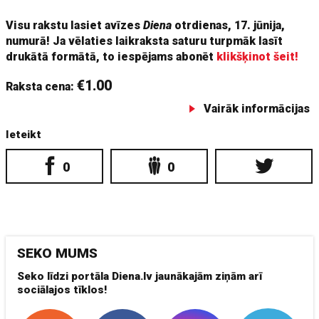
Visu rakstu lasiet avīzes
Diena
otrdienas, 17. jūnija,
numurā! Ja vēlaties laikraksta saturu turpmāk lasīt
drukātā formātā, to iespējams abonēt
klikšķinot šeit!
€1.00
Raksta cena:
Vairāk informācijas
Ieteikt
0
0
SEKO MUMS
Seko līdzi portāla Diena.lv jaunākajām ziņām arī
sociālajos tīklos!