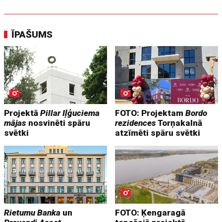
ĪPAŠUMS
Projektā
Pillar Iļģuciema
FOTO: Projektam
Bordo
mājas
nosvinēti spāru
rezidences
Torņakalnā
svētki
atzīmēti spāru svētki
Rietumu Banka
un
FOTO: Ķengaragā