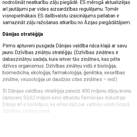
nodrošināt neatkarību zāļu piegādē. ES mērogā aktualizējas
arī jautājumi par vides aizsardzības regulējumu. Tomēr
visnopietnākais ES dalībvalstu izaicinājums patlaban ir
samazināt zāļu ražošanas atkarību no Āzijas piegādātājiem.
Dānijas stratēģija
Pirms aptuveni pusgada Dānijas valdība nāca klajā ar savu
jauno Dzīvības zinātņu stratēģiju. (Dzīvības zinātnes ir
dabaszinātņu sadaļa, kura ietver tās zinātnes, kas pēta
dzīvos organismus. Dzīvības zinātņu vidū ir bioloģija,
biomedicīna, ekoloģija, farmakoloģija, ģenētika, veselības
zinātne, virusoloģija un daudzas citas zinātnes – red.)
Šī Dānijas valdības stratēģija paredz 400 miljonu dāņu kronu
(aptuveni 53,62 miljoni eiro) atbalstu farmācijas industrijai.
Dānija arī ir norādījusi, ka vēlas kļūt par vadošo valsti Eiropā
dzīvības zinātņu jomā.
Dānijas rūpniecības, uzņēmējdarbības un finanšu lietu
ministrs Mortens Bedskovs atgādina, ka valstu starptautiskā
konkurence dzīvības