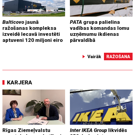
Balticovo
jaunā
PATA
grupa palielina
ražošanas kompleksa
vadības komandas lomu
izveidē Iecavā investēti
uzņēmumu ikdienas
aptuveni 120 miljoni eiro
pārvaldībā
Vairāk
RAŽOŠANA
KARJERA
Rīgas Ziemeļvalstu
Inter IKEA Group
likvidēs