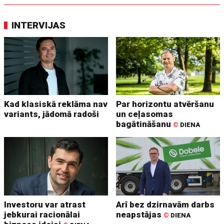
INTERVIJAS
Kad klasiskā reklāma nav
Par horizontu atvēršanu
variants, jādomā radoši
un ceļasomas
bagātināšanu
©
DIENA
Investoru var atrast
Arī bez dzirnavām darbs
jebkurai racionālai
neapstājas
©
DIENA