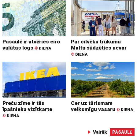
Pasaulē ir atvēries eiro
Par cilvēku trūkumu
valūtas logs
Malta sūdzēties nevar
©
DIENA
©
DIENA
Preču zīme ir tās
Cer uz tūrismam
īpašnieka vizītkarte
veiksmīgu vasaru
©
DIENA
©
DIENA
Vairāk
PASAULĒ