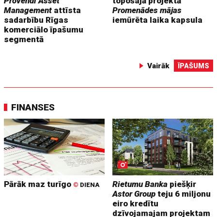
Provendi Asset
topošajā projektā
Management
attīsta
Promenādes mājas
sadarbību Rīgas
iemūrēta laika kapsula
komerciālo īpašumu
segmentā
Vairāk
ĪPAŠUMS
FINANSES
Pārāk maz turīgo
Rietumu Banka
piešķir
©
DIENA
Astor Group
teju 6 miljonu
eiro kredītu
dzīvojamajam projektam