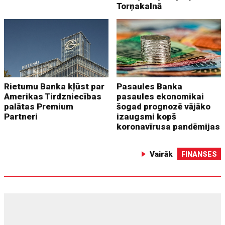
Torņakalnā
Rietumu Banka kļūst par
Pasaules Banka
Amerikas Tirdzniecības
pasaules ekonomikai
palātas Premium
šogad prognozē vājāko
Partneri
izaugsmi kopš
koronavīrusa pandēmijas
Vairāk
FINANSES