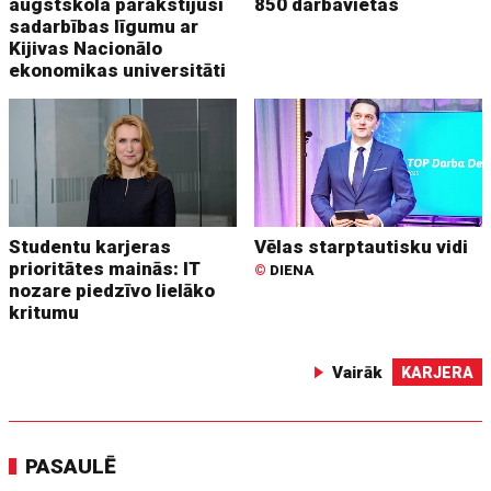
augstskola parakstījusi
850 darbavietas
sadarbības līgumu ar
Kijivas Nacionālo
ekonomikas universitāti
Studentu karjeras
Vēlas starptautisku vidi
prioritātes mainās: IT
©
DIENA
nozare piedzīvo lielāko
kritumu
Vairāk
KARJERA
PASAULĒ