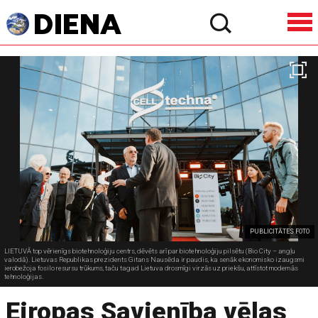
PUBLICITĀTES FOTO
LIETUVĀ top vērienīgs biotehnoloģiju centrs, dēvēts arī par biotehnoloģiju pilsētu (Bio City – angļu
valodā). Lietuvas Republikas prezidents Gitans Nausēda ir paudis, ka senāk ekonomisko izaugsmi
ierobežoja fosilo resursu trūkums, taču tagad Lietuva drosmīgi virzās uz priekšu, attīstot modernās
tehnoloģijas.
Eiropas Savienība vēlas