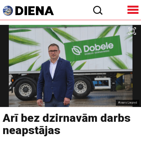
Aivars Liepiņš
Arī bez dzirnavām darbs
neapstājas