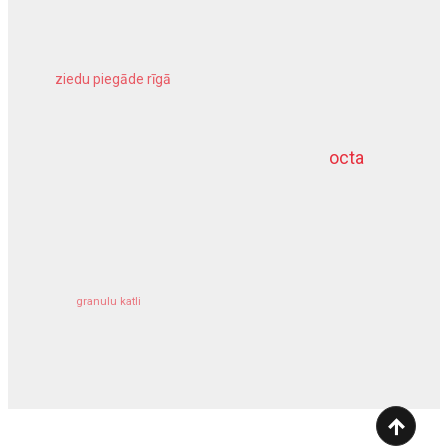
ziedu piegāde rīgā
meliorācijas darbi
octa
dziļurbums
kravu apdrošināšana
granulu katli
siltumsūknis