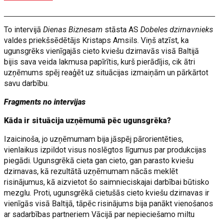
To intervijā
Dienas Biznesam
stāsta AS
Dobeles dzirnavnieks
valdes priekšsēdētājs Kristaps Amsils. Viņš atzīst, ka
ugunsgrēks vienīgajās cieto kviešu dzirnavās visā Baltijā
bijis sava veida lakmusa papīrītis, kurš pierādījis, cik ātri
uzņēmums spēj reaģēt uz situācijas izmaiņām un pārkārtot
savu darbību.
Fragments no intervijas
Kāda ir situācija uzņēmumā pēc ugunsgrēka?
Izaicinoša, jo uzņēmumam bija jāspēj pārorientēties,
vienlaikus izpildot visus noslēgtos līgumus par produkcijas
piegādi. Ugunsgrēkā cieta gan cieto, gan parasto kviešu
dzirnavas, kā rezultātā uzņēmumam nācās meklēt
risinājumus, kā aizvietot šo saimnieciskajai darbībai būtisko
mezglu. Proti, ugunsgrēkā cietušās cieto kviešu dzirnavas ir
vienīgās visā Baltijā, tāpēc risinājums bija panākt vienošanos
ar sadarbības partneriem Vācijā par nepieciešamo miltu