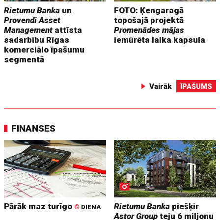
Rietumu Banka
un
FOTO: Ķengaragā
Provendi Asset
topošajā projektā
Management
attīsta
Promenādes mājas
sadarbību Rīgas
iemūrēta laika kapsula
komerciālo īpašumu
segmentā
Vairāk
ĪPAŠUMS
FINANSES
Pārāk maz turīgo
Rietumu Banka
piešķir
©
DIENA
Astor Group
teju 6 miljonu