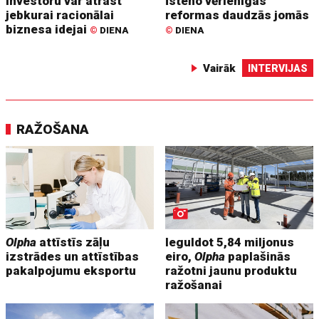
Investoru var atrast
Īsteno vērienīgas
jebkurai racionālai
reformas daudzās jomās
biznesa idejai
©
DIENA
©
DIENA
Vairāk
INTERVIJAS
RAŽOŠANA
Olpha
attīstīs zāļu
Ieguldot 5,84 miljonus
izstrādes un attīstības
eiro,
Olpha
paplašinās
pakalpojumu eksportu
ražotni jaunu produktu
ražošanai