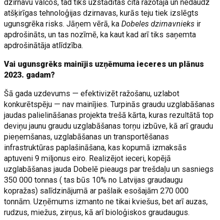
dzirnavu valčos, tad tiks uzstādītas cita ražotāja un nedaudz
atšķirīgas tehnoloģijas dzirnavas, kurās teju tiek izslēgts
ugunsgrēka risks. Jāņem vērā, ka
Dobeles dzirnavnieks
ir
apdrošināts, un tas nozīmē, ka kaut kad arī tiks saņemta
apdrošinātāja atlīdzība.
Vai ugunsgrēks mainījis uzņēmuma ieceres un plānus
2023. gadam?
Šā gada uzdevums — efektivizēt ražošanu, uzlabot
konkurētspēju — nav mainījies. Turpinās graudu uzglabāšanas
jaudas palielināšanas projekta trešā kārta, kuras rezultātā top
deviņu jaunu graudu uzglabāšanas torņu izbūve, kā arī graudu
pieņemšanas, uzglabāšanas un transportēšanas
infrastruktūras paplašināšana, kas kopumā izmaksās
aptuveni 9 miljonus eiro. Realizējot ieceri, kopējā
uzglabāšanas jauda Dobelē pieaugs par trešdaļu un sasniegs
350 000 tonnas ( tas būs 10% no Latvijas graudaugu
kopražas) salīdzinājumā ar pašlaik esošajām 270 000
tonnām. Uzņēmums izmanto ne tikai kviešus, bet arī auzas,
rudzus, miežus, zirņus, kā arī bioloģiskos graudaugus.