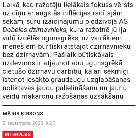
Laikā, kad ražotāju lielākais fokuss vērsts
uz cīņu ar augstās inflācijas radītajām
sekām, sūru izaicinājumu piedzīvoja AS
Dobeles dzirnavnieks
, kura ražotnē jūlija
vidū izcēlās ugunsgrēks, uz vairākiem
mēnešiem burtiski atstājot dzirnavnieku
bez dzirnavām. Pašlaik būtiskākais
uzdevums ir atjaunot abu ugunsgrēkā
cietušo dzirnavu darbību, kā arī sekmīgi
īstenot iesākto graudaugu uzglabāšanas
noliktavas jaudu palielināšanu un jaunu
veidu makaronu ražošanas uzsākšanu
MĀRIS ĶIRSONS
5. septembris, 2023, 9:25
INTERVIJAS