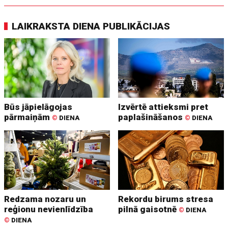
LAIKRAKSTA DIENA PUBLIKĀCIJAS
Būs jāpielāgojas
Izvērtē attieksmi pret
pārmaiņām
paplašināšanos
©
DIENA
©
DIENA
Redzama nozaru un
Rekordu birums stresa
reģionu nevienlīdzība
pilnā gaisotnē
©
DIENA
©
DIENA