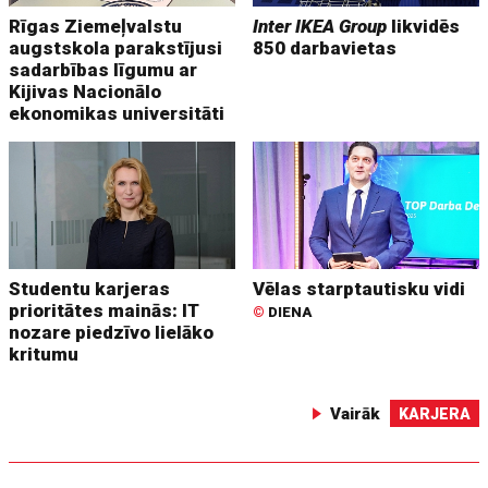
Rīgas Ziemeļvalstu
Inter IKEA Group
likvidēs
augstskola parakstījusi
850 darbavietas
sadarbības līgumu ar
Kijivas Nacionālo
ekonomikas universitāti
Studentu karjeras
Vēlas starptautisku vidi
prioritātes mainās: IT
©
DIENA
nozare piedzīvo lielāko
kritumu
Vairāk
KARJERA