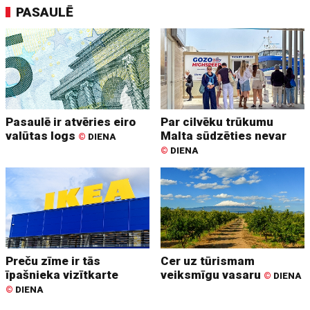
PASAULĒ
Pasaulē ir atvēries eiro
Par cilvēku trūkumu
valūtas logs
Malta sūdzēties nevar
©
DIENA
©
DIENA
Preču zīme ir tās
Cer uz tūrismam
īpašnieka vizītkarte
veiksmīgu vasaru
©
DIENA
©
DIENA