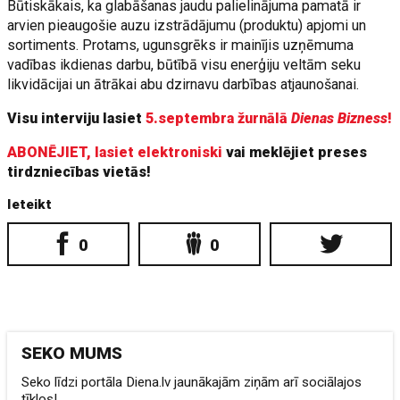
Būtiskākais, ka glabāšanas jaudu palielinājuma pamatā ir
arvien pieaugošie auzu izstrādājumu (produktu) apjomi un
sortiments. Protams, ugunsgrēks ir mainījis uzņēmuma
vadības ikdienas darbu, būtībā visu enerģiju veltām seku
likvidācijai un ātrākai abu dzirnavu darbības atjaunošanai.
Visu interviju lasiet
5.septembra žurnālā
Dienas Bizness
!
ABONĒJIET, lasiet elektroniski
vai meklējiet preses
tirdzniecības vietās!
Ieteikt
0
0
SEKO MUMS
Seko līdzi portāla Diena.lv jaunākajām ziņām arī sociālajos
tīklos!