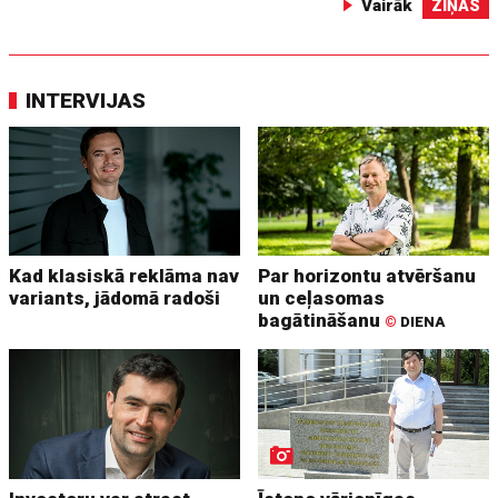
Vairāk
ZIŅAS
INTERVIJAS
Kad klasiskā reklāma nav
Par horizontu atvēršanu
variants, jādomā radoši
un ceļasomas
bagātināšanu
©
DIENA