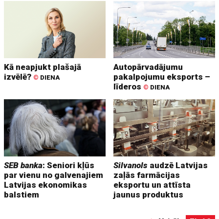
Kā neapjukt plašajā
Autopārvadājumu
izvēlē?
pakalpojumu eksports –
©
DIENA
līderos
©
DIENA
SEB banka
: Seniori kļūs
Silvanols
audzē Latvijas
par vienu no galvenajiem
zaļās farmācijas
Latvijas ekonomikas
eksportu un attīsta
balstiem
jaunus produktus