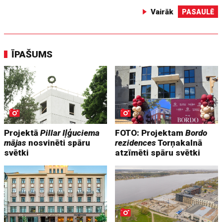
Vairāk
PASAULĒ
ĪPAŠUMS
Projektā
Pillar Iļģuciema
FOTO: Projektam
Bordo
mājas
nosvinēti spāru
rezidences
Torņakalnā
svētki
atzīmēti spāru svētki