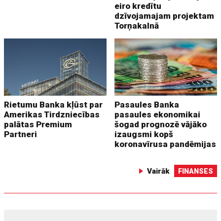
eiro kredītu
dzīvojamajam projektam
Torņakalnā
Rietumu Banka kļūst par
Pasaules Banka
Amerikas Tirdzniecības
pasaules ekonomikai
palātas Premium
šogad prognozē vājāko
Partneri
izaugsmi kopš
koronavīrusa pandēmijas
Vairāk
FINANSES