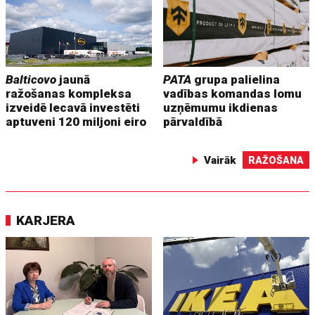
Balticovo
jaunā
PATA
grupa palielina
ražošanas kompleksa
vadības komandas lomu
izveidē Iecavā investēti
uzņēmumu ikdienas
aptuveni 120 miljoni eiro
pārvaldībā
Vairāk
RAŽOŠANA
KARJERA