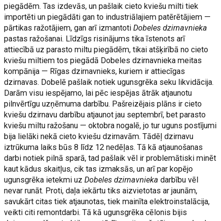
piegādēm. Tas izdevās, un pašlaik cieto kviešu milti tiek
importēti un piegādāti gan to industriālajiem patērētājiem —
pārtikas ražotājiem, gan arī izmantoti
Dobeles dzirnavnieka
pastas ražošanai. Līdzīgs risinājums tika īstenots arī
attiecībā uz parasto miltu piegādēm, tikai atšķirībā no cieto
kviešu miltiem tos piegādā Dobeles dzirnavnieka meitas
kompānija — Rīgas dzirnavnieks, kuriem ir attiecīgas
dzirnavas. Dobelē pašlaik notiek ugunsgrēka seku likvidācija.
Darām visu iespējamo, lai pēc iespējas ātrāk atjaunotu
pilnvērtīgu uzņēmuma darbību. Pašreizējais plāns ir cieto
kviešu dzirnavu darbību atjaunot jau septembrī, bet parasto
kviešu miltu ražošanu — oktobra nogalē, jo tur uguns postījumi
bija lielāki nekā cieto kviešu dzirnavām. Tādēļ dzirnavu
iztrūkuma laiks būs 8 līdz 12 nedēļas. Tā kā atjaunošanas
darbi notiek pilnā sparā, tad pašlaik vēl ir problemātiski minēt
kaut kādus skaitļus, cik tas izmaksās, un arī par kopējo
ugunsgrēka ietekmi uz
Dobeles dzirnavnieka
darbību vēl
nevar runāt. Proti, daļa iekārtu tiks aizvietotas ar jaunām,
savukārt citas tiek atjaunotas, tiek mainīta elektroinstalācija,
veikti citi remontdarbi. Tā kā ugunsgrēka cēlonis bijis