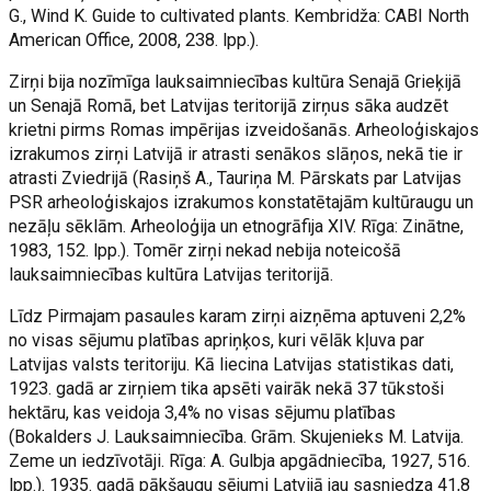
G., Wind K. Guide to cultivated plants. Kembridža: CABI North
American Office, 2008, 238. lpp.).
Zirņi bija nozīmīga lauksaimniecības kultūra Senajā Grieķijā
un Senajā Romā, bet Latvijas teritorijā zirņus sāka audzēt
krietni pirms Romas impērijas izveidošanās. Arheoloģiskajos
izrakumos zirņi Latvijā ir atrasti senākos slāņos, nekā tie ir
atrasti Zviedrijā (Rasiņš A., Tauriņa M. Pārskats par Latvijas
PSR arheoloģiskajos izrakumos konstatētajām kultūraugu un
nezāļu sēklām. Arheoloģija un etnogrāfija XIV. Rīga: Zinātne,
1983, 152. lpp.). Tomēr zirņi nekad nebija noteicošā
lauksaimniecības kultūra Latvijas teritorijā.
Līdz Pirmajam pasaules karam zirņi aizņēma aptuveni 2,2%
no visas sējumu platības apriņķos, kuri vēlāk kļuva par
Latvijas valsts teritoriju. Kā liecina Latvijas statistikas dati,
1923. gadā ar zirņiem tika apsēti vairāk nekā 37 tūkstoši
hektāru, kas veidoja 3,4% no visas sējumu platības
(Bokalders J. Lauksaimniecība. Grām. Skujenieks M. Latvija.
Zeme un iedzīvotāji. Rīga: A. Gulbja apgādniecība, 1927, 516.
lpp.). 1935. gadā pākšaugu sējumi Latvijā jau sasniedza 41,8