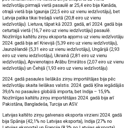
iedzīvotāju pirmajā vietā pasaulē ar 25,4 eiro bija Kanāda,
otrajā vietā bija Igaunija (22,5 eiro uz vienu iedzīvotāju), bet
Latvija palika tikai trešajā vietā (20,8 eiro uz vienu
iedzīvotāju). Lietuva, tāpat kā 2023. gadā, arī 2024. gadā bija
ceturtajā vietā (16,7 eiro uz vienu iedzīvotāju) pasaulē.
Nozīmīgs kaltētu zirņu eksporta apjoms uz vienu iedzīvotāju
2024. gadā bija arī Krievijā (5,39 eiro uz vienu iedzīvotāju),
Jaunzēlandē (5,31 eiro uz vienu iedzīvotāju), Ungārijā (2,93
eiro uz vienu iedzīvotāju), Ukrainā (2,81 eiro uz vienu
iedzīvotāju), Apvienotajos Arābu Emirātos (2,07 eiro uz vienu
iedzīvotāju) un Čehijā (1,93 eiro uz vienu iedzīvotāju).
2024. gadā pasaules lielākās zirņu importētājas bija pēc
iedzīvotāju skaita lielākas valstis. 2024. gadā Ķīna iegādājās
39,6% no pasaules globālā importa, bet Indija – 15,9%.
Nozīmīgas kaltētu zirņu importētājas 2024. gadā bija arī
Pakistāna, Bangladeša, Turcija un ASV.
Latvijas kaltēto zirņu galvenais eksporta virzieni 2024. gadā
bija Spānija (42,1% no Latvijas eksporta), Indija (27% no
Latvijas eksporta) un Francija (8,3% no Latvijas eksporta).