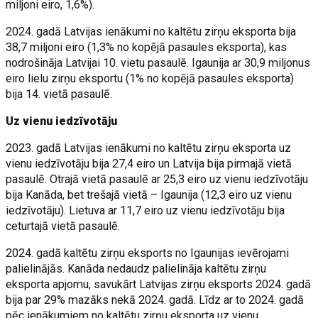
miljoni eiro, 1,6%).
2024. gadā Latvijas ienākumi no kaltētu zirņu eksporta bija
38,7 miljoni eiro (1,3% no kopējā pasaules eksporta), kas
nodrošināja Latvijai 10. vietu pasaulē. Igaunija ar 30,9 miljonus
eiro lielu zirņu eksportu (1% no kopējā pasaules eksporta)
bija 14. vietā pasaulē.
Uz vienu iedzīvotāju
2023. gadā Latvijas ienākumi no kaltētu zirņu eksporta uz
vienu iedzīvotāju bija 27,4 eiro un Latvija bija pirmajā vietā
pasaulē. Otrajā vietā pasaulē ar 25,3 eiro uz vienu iedzīvotāju
bija Kanāda, bet trešajā vietā – Igaunija (12,3 eiro uz vienu
iedzīvotāju). Lietuva ar 11,7 eiro uz vienu iedzīvotāju bija
ceturtajā vietā pasaulē.
2024. gadā kaltētu zirņu eksports no Igaunijas ievērojami
palielinājās. Kanāda nedaudz palielināja kaltētu zirņu
eksporta apjomu, savukārt Latvijas zirņu eksports 2024. gadā
bija par 29% mazāks nekā 2024. gadā. Līdz ar to 2024. gadā
pēc ienākumiem no kaltētu zirņu eksporta uz vienu