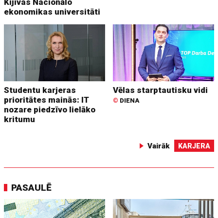
Kijivas Nacionālo
ekonomikas universitāti
Studentu karjeras
Vēlas starptautisku vidi
prioritātes mainās: IT
©
DIENA
nozare piedzīvo lielāko
kritumu
Vairāk
KARJERA
PASAULĒ