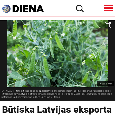
Adobe Stock
LATVIJAS teritorijā zirņus sāka audzēt krietni pirms Romas impērijas izveidošanās. Arheoloģiskajos
izrakumos zirņi Latvijā ir atrasti senākos slāņos, nekā tie ir atrasti Zviedrijā. Tomēr zirņi nekad nebija
noteicošā lauksaimniecības kultūra Latvijas teritorijā.
Būtiska Latvijas eksporta