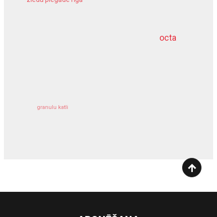
meliorācijas darbi
octa
dziļurbums
kravu apdrošināšana
granulu katli
siltumsūknis