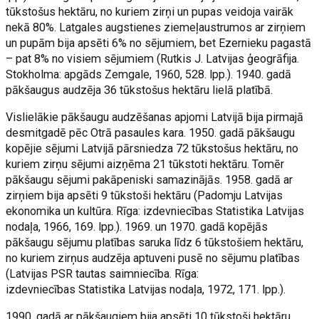
tūkstošus hektāru, no kuriem zirņi un pupas veidoja vairāk
nekā 80%. Latgales augstienes ziemeļaustrumos ar zirņiem
un pupām bija apsēti 6% no sējumiem, bet Ezernieku pagastā
– pat 8% no visiem sējumiem (Rutkis J. Latvijas ģeogrāfija.
Stokholma: apgāds Zemgale, 1960, 528. lpp.). 1940. gadā
pākšaugus audzēja 36 tūkstošus hektāru lielā platībā.
Vislielākie pākšaugu audzēšanas apjomi Latvijā bija pirmajā
desmitgadē pēc Otrā pasaules kara. 1950. gadā pākšaugu
kopējie sējumi Latvijā pārsniedza 72 tūkstošus hektāru, no
kuriem zirņu sējumi aizņēma 21 tūkstoti hektāru. Tomēr
pākšaugu sējumi pakāpeniski samazinājās. 1958. gadā ar
zirņiem bija apsēti 9 tūkstoši hektāru (Padomju Latvijas
ekonomika un kultūra. Rīga: izdevniecības Statistika Latvijas
nodaļa, 1966, 169. lpp.). 1969. un 1970. gadā kopējās
pākšaugu sējumu platības saruka līdz 6 tūkstošiem hektāru,
no kuriem zirņus audzēja aptuveni pusē no sējumu platības
(Latvijas PSR tautas saimniecība. Rīga:
izdevniecības Statistika Latvijas nodaļa, 1972, 171. lpp.).
1990. gadā ar pākšaugiem bija apsēti 10 tūkstoši hektāru,