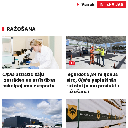
Vairāk
INTERVIJAS
RAŽOŠANA
Olpha
attīstīs zāļu
Ieguldot 5,84 miljonus
izstrādes un attīstības
eiro,
Olpha
paplašinās
pakalpojumu eksportu
ražotni jaunu produktu
ražošanai