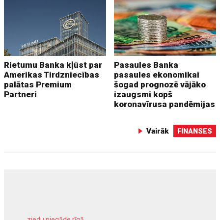
Rietumu Banka kļūst par
Pasaules Banka
Amerikas Tirdzniecības
pasaules ekonomikai
palātas Premium
šogad prognozē vājāko
Partneri
izaugsmi kopš
koronavīrusa pandēmijas
Vairāk
FINANSES
ziedu piegāde rīgā