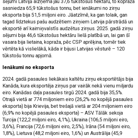
sējumi Latvijā aizņēma jau 37,6 tūkstošus hektāru, to kopraža
sasniedza 65,9 tūkstošus tonnu, bet ienākumi no zirņu
eksporta bija 51,5 miljoni eiro. Jāatzīmē, ka gan tolaik, gan
tagad līdztekus pašu audzētiem zirņiem Latvija pārstrādā un
eksportē arī kaimiņvalstīs audzētus zirņus. 2025. gadā zirņu
sējumi bija 46,6 tūkstošus hektāru lielā platībā un, lai gan šī
vasara bija lietaina, kopraža, pēc CSP aprēķina, tomēr tiek
vērtēta kā vislielākā, kāda ir bijusi Latvijas vēsturē – 120
tūkstošu tonnu apjomā.
Ienākumi no eksporta
2024. gadā pasaules liekākais kaltētu zirņu eksportētājs bija
Kanāda, kura eksportēja zirņus par vairāk nekā vienu miljardu
eiro. Kanādas daļa pasaules tirgū 2024. gadā bija 35,5%.
Otrajā vietā ar 774 miljoniem eiro (26,2% no kopējā pasaules
eksporta) bija Krievija, bet trešajā vietā ar 204 miljoniem eiro
(6,9% no kopējā pasaules eksporta) – ASV. Tālāk sekoja
Turcija (122,2 miljoni eiro, 4,1%), Ukraina (106,5 miljoni eiro,
3,6%), Francija (72,6 miljoni eiro, 2,5%), Irāna (54 miljoni eiro,
1,8%), Lietuva (48,2 miljoni eiro, 1,6%) un Austrālija (45,9