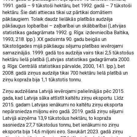
1991. gadā – 9 tūkstoši hektāru, bet 1992. gadā – 7 tūkstoši
hektāru. Šie dati attiecas tikai uz pārtikai domātiem
pākšaugiem. Tolaik daudz lielākās platībās audzēja
pākšaugus lopbarībai – zaļbarībai un skābbarībai (Latvijas
statistikas gadagrāmata 1992. g. Rīga: izdevniecība Baltika,
1993, 218. lpp.). XX gadsimta 90. gadu beigās un
tūkstošgades mijā pākšaugu sējumu platības ievērojami
samazinājās. 1999. gadā tos audzēja vairs tikai 2,5 tūkstošus
hektāru lielā platībā (Latvijas statistikas gadagrāmata 2000.
g. Rīga: Centrālā statistikas pārvalde, 2000, 141. lpp.), bet
2008. gadā zirņus audzēja tikai 700 hektāru lielā platībā un
zirņu kopraža bija 1,1 tūkstotis tonnu.
Zirņu audzēšana Latvijā ievērojami palielinājās pēc 2015.
gada, kad Latvija sāka attīstīt kaltētu zirņu eksportu. Līdz
2015. gadam Latvijas ienākumi no kaltētu zirņu eksporta
nepārsniedza miljonu eiro gadā. 2019. gadā zirņu sējumi
Latvijā aizņēma 13,9 tūkstošus hektāru, to kopraža
sasniedza 27,7 tūkstošus tonnu, bet ienākumi no zirņu
eksporta bija 14,6 miljoni eiro. Savukārt 2023. gadā zirņu