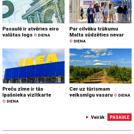
Pasaulē ir atvēries eiro
Par cilvēku trūkumu
valūtas logs
Malta sūdzēties nevar
©
DIENA
©
DIENA
Preču zīme ir tās
Cer uz tūrismam
īpašnieka vizītkarte
veiksmīgu vasaru
©
DIENA
©
DIENA
Vairāk
PASAULĒ