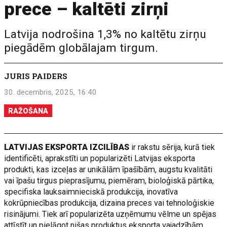
prece – kaltēti zirņi
Latvija nodrošina 1,3% no kaltētu zirņu
piegādēm globālajam tirgum.
JURIS PAIDERS
30. decembris, 2025, 16:40
RAŽOŠANA
LATVIJAS EKSPORTA IZCILĪBAS
ir rakstu sērija, kurā tiek
identificēti, aprakstīti un popularizēti Latvijas eksporta
produkti, kas izceļas ar unikālām īpašībām, augstu kvalitāti
vai īpašu tirgus pieprasījumu, piemēram, bioloģiskā pārtika,
specifiska lauksaimnieciskā produkcija, inovatīva
kokrūpniecības produkcija, dizaina preces vai tehnoloģiskie
risinājumi. Tiek arī popularizēta uzņēmumu vēlme un spējas
attīstīt un pielāgot nišas produktus eksporta vajadzībām,