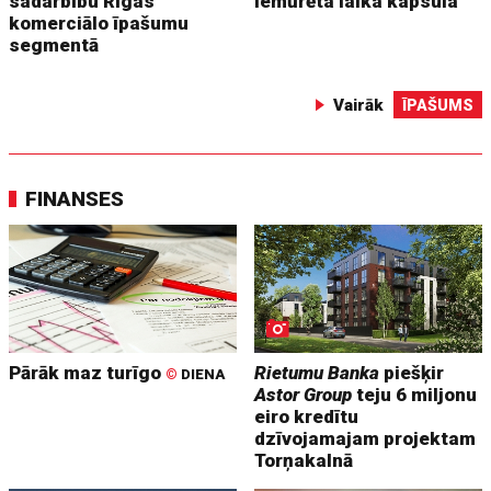
sadarbību Rīgas
iemūrēta laika kapsula
komerciālo īpašumu
segmentā
Vairāk
ĪPAŠUMS
FINANSES
Pārāk maz turīgo
Rietumu Banka
piešķir
©
DIENA
Astor Group
teju 6 miljonu
eiro kredītu
dzīvojamajam projektam
Torņakalnā