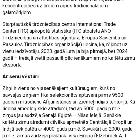
koncentrējoties uz tirgiem ārpus tradicionālajiem
galamērķiem.
Starptautiskā tirdzniecības centra International Trade
Center (ITC) apkopotā statistika (ITC atbalsta ANO
Tirdzniecības un attīstības aģentūra, Eiropas Savienība un
Pasaules Tirdzniecības organizācija) liecina, ka, rēķinot uz
vienu iedzīvotāju, 2023. gadā Latvija bija pirmajā, bet 2024.
gadā – trešajā vietā pasaulē pēc ienākumiem no kaltētu zirņu
eksporta.
Ar senu vēsturi
Zirņi ir viens no vissenākajiem kultūraugiem, kurš no
savvaļas zirņiem tika selekcionēts aptuveni pirms 9500
gadiem mūsdienu Afganistānas un Ziemeļindijas teritorijā. Kā
liecina arheoloģiskie atradumi, tad ap 5000. gadu p.m.ē.
zirņus jau audzēja Senajā Ēģiptē – Nīlas ielejā. Senākie
kaltētu zirņu atradumi cilvēku apmetnēs Centrālajā Eiropā un
Indijā tiek datēti ar 4000. gadu p.m.ē. Savukārt ap 2000. gadu
p.m.ē. zirņus audzēja praktiski visā Eiropā (Elzebroek A. T.