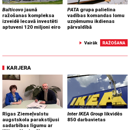
Balticovo
jaunā
PATA
grupa palielina
ražošanas kompleksa
vadības komandas lomu
izveidē Iecavā investēti
uzņēmumu ikdienas
aptuveni 120 miljoni eiro
pārvaldībā
Vairāk
RAŽOŠANA
KARJERA
Rīgas Ziemeļvalstu
Inter IKEA Group
likvidēs
augstskola parakstījusi
850 darbavietas
sadarbības līgumu ar