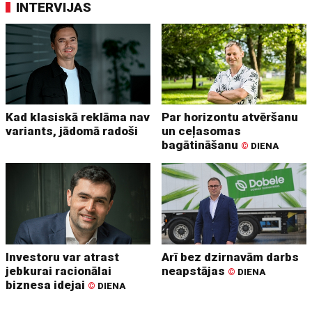
INTERVIJAS
Kad klasiskā reklāma nav
Par horizontu atvēršanu
variants, jādomā radoši
un ceļasomas
bagātināšanu
©
DIENA
Investoru var atrast
Arī bez dzirnavām darbs
jebkurai racionālai
neapstājas
©
DIENA
biznesa idejai
©
DIENA