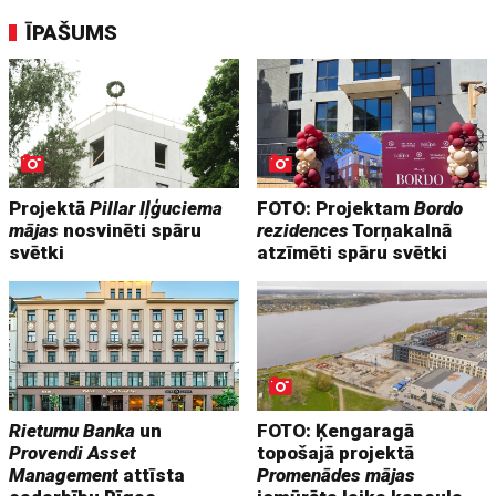
ĪPAŠUMS
Projektā
Pillar Iļģuciema
FOTO: Projektam
Bordo
mājas
nosvinēti spāru
rezidences
Torņakalnā
svētki
atzīmēti spāru svētki
Rietumu Banka
un
FOTO: Ķengaragā
Provendi Asset
topošajā projektā
Management
attīsta
Promenādes mājas