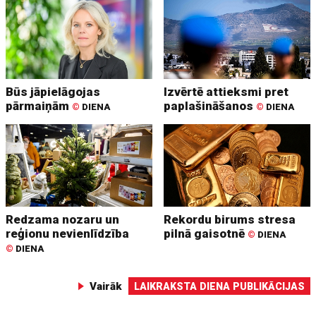
Būs jāpielāgojas
Izvērtē attieksmi pret
pārmaiņām
paplašināšanos
©
DIENA
©
DIENA
Redzama nozaru un
Rekordu birums stresa
reģionu nevienlīdzība
pilnā gaisotnē
©
DIENA
©
DIENA
Vairāk
LAIKRAKSTA DIENA PUBLIKĀCIJAS