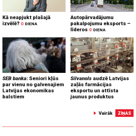
Kā neapjukt plašajā
Autopārvadājumu
izvēlē?
pakalpojumu eksports –
©
DIENA
līderos
©
DIENA
SEB banka
: Seniori kļūs
Silvanols
audzē Latvijas
par vienu no galvenajiem
zaļās farmācijas
Latvijas ekonomikas
eksportu un attīsta
balstiem
jaunus produktus
Vairāk
ZIŅAS