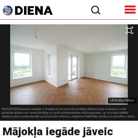
LETA, Edijs Pālens
NEKUSTAMĀ īpašuma iegāde ir stratēģisks un juridiski nozīmīgs lēmums, kura veikšanas laikā
pieļautās kļūdas var izmaksāt dārgi un radīt vairāk problēmu nekā ieguvumu. Lai viss būtu kārtībā,
darījums jāveic, paturot prātā savas pircēja intereses, atgādina Patērētāju tiesību aizsardzības centrs.
Mājokļa iegāde jāveic