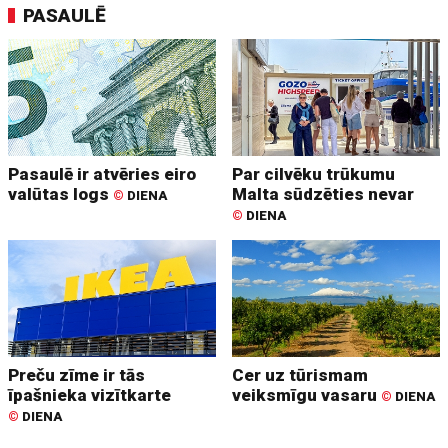
PASAULĒ
Pasaulē ir atvēries eiro
Par cilvēku trūkumu
valūtas logs
Malta sūdzēties nevar
©
DIENA
©
DIENA
Preču zīme ir tās
Cer uz tūrismam
īpašnieka vizītkarte
veiksmīgu vasaru
©
DIENA
©
DIENA