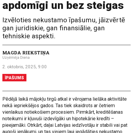
apdomīgi un bez steigas
Izvēloties nekustamo īpašumu, jāizvērtē
gan juridiskie, gan finansiālie, gan
tehniskie aspekti.
MAGDA RIEKSTIŅA
Uzņēmēja Diena
2. oktobris, 2025, 9:00
ĪPAŠUMS
Pēdējā laikā mājokļu tirgū atkal ir vērojama lielāka aktivitāte
nekā iepriekšējos gados. Tas tiek skaidrots ar četriem
vienlaikus notiekošiem procesiem. Pirmkārt, kreditēšanas
noteikumi ir kļuvuši izdevīgāki un hipotekārie kredīti –
pieejamāki. Otrkārt, daļai Latvijas iedzīvotāju ir stabili vai pat
augoši ienākumi, un tas viņiem ļauj iegādāties nekustamo