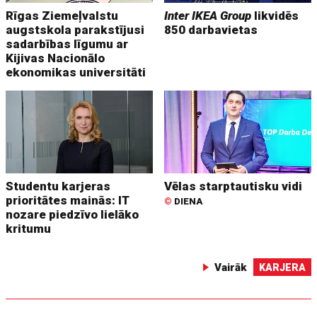
Rīgas Ziemeļvalstu
Inter IKEA Group
likvidēs
augstskola parakstījusi
850 darbavietas
sadarbības līgumu ar
Kijivas Nacionālo
ekonomikas universitāti
Studentu karjeras
Vēlas starptautisku vidi
prioritātes mainās: IT
©
DIENA
nozare piedzīvo lielāko
kritumu
Vairāk
KARJERA