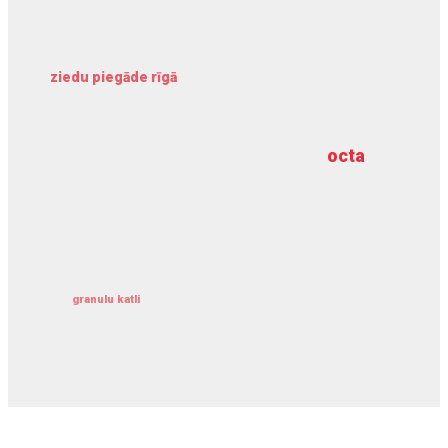
ziedu piegāde rīgā
meliorācijas darbi
octa
dziļurbums
kravu apdrošināšana
granulu katli
siltumsūknis