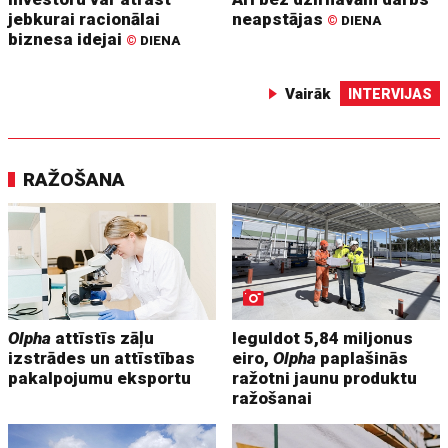
jebkurai racionālai
neapstājas
©
DIENA
biznesa idejai
©
DIENA
Vairāk
INTERVIJAS
RAŽOŠANA
Olpha
attīstīs zāļu
Ieguldot 5,84 miljonus
izstrādes un attīstības
eiro,
Olpha
paplašinās
pakalpojumu eksportu
ražotni jaunu produktu
ražošanai