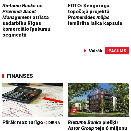
Rietumu Banka
un
FOTO: Ķengaragā
Provendi Asset
topošajā projektā
Management
attīsta
Promenādes mājas
sadarbību Rīgas
iemūrēta laika kapsula
komerciālo īpašumu
segmentā
Vairāk
ĪPAŠUMS
FINANSES
Pārāk maz turīgo
Rietumu Banka
piešķir
©
DIENA
Astor Group
teju 6 miljonu