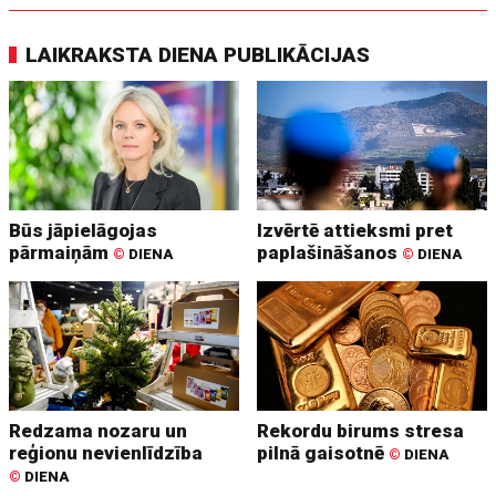
LAIKRAKSTA DIENA PUBLIKĀCIJAS
Būs jāpielāgojas
Izvērtē attieksmi pret
pārmaiņām
paplašināšanos
©
DIENA
©
DIENA
Redzama nozaru un
Rekordu birums stresa
reģionu nevienlīdzība
pilnā gaisotnē
©
DIENA
©
DIENA