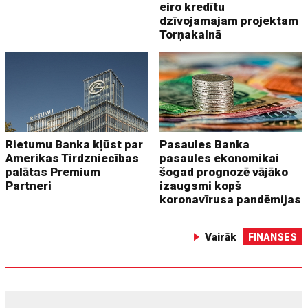
eiro kredītu
dzīvojamajam projektam
Torņakalnā
Rietumu Banka kļūst par
Pasaules Banka
Amerikas Tirdzniecības
pasaules ekonomikai
palātas Premium
šogad prognozē vājāko
Partneri
izaugsmi kopš
koronavīrusa pandēmijas
Vairāk
FINANSES