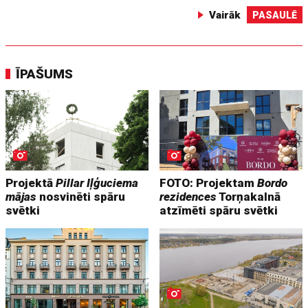
Vairāk
PASAULĒ
ĪPAŠUMS
Projektā
Pillar Iļģuciema
FOTO: Projektam
Bordo
mājas
nosvinēti spāru
rezidences
Torņakalnā
svētki
atzīmēti spāru svētki