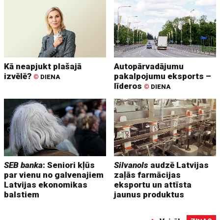
Kā neapjukt plašajā
Autopārvadājumu
izvēlē?
pakalpojumu eksports –
©
DIENA
līderos
©
DIENA
SEB banka
: Seniori kļūs
Silvanols
audzē Latvijas
par vienu no galvenajiem
zaļās farmācijas
Latvijas ekonomikas
eksportu un attīsta
balstiem
jaunus produktus