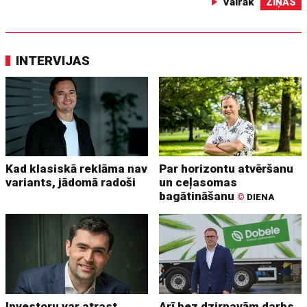
Vairāk
ZIŅAS
INTERVIJAS
Kad klasiskā reklāma nav
Par horizontu atvēršanu
variants, jādomā radoši
un ceļasomas
bagātināšanu
©
DIENA
Investoru var atrast
Arī bez dzirnavām darbs