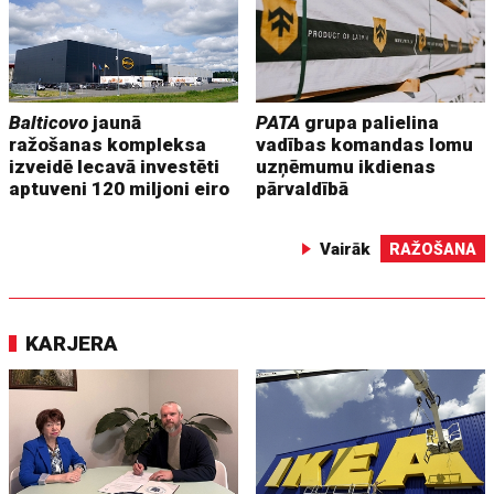
Balticovo
jaunā
PATA
grupa palielina
ražošanas kompleksa
vadības komandas lomu
izveidē Iecavā investēti
uzņēmumu ikdienas
aptuveni 120 miljoni eiro
pārvaldībā
Vairāk
RAŽOŠANA
KARJERA