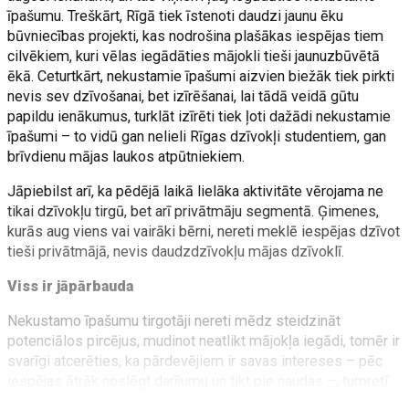
īpašumu. Treškārt, Rīgā tiek īstenoti daudzi jaunu ēku
būvniecības projekti, kas nodrošina plašākas iespējas tiem
cilvēkiem, kuri vēlas iegādāties mājokli tieši jaunuzbūvētā
ēkā. Ceturtkārt, nekustamie īpašumi aizvien biežāk tiek pirkti
nevis sev dzīvošanai, bet izīrēšanai, lai tādā veidā gūtu
papildu ienākumus, turklāt izīrēti tiek ļoti dažādi nekustamie
īpašumi – to vidū gan nelieli Rīgas dzīvokļi studentiem, gan
brīvdienu mājas laukos atpūtniekiem.
Jāpiebilst arī, ka pēdējā laikā lielāka aktivitāte vērojama ne
tikai dzīvokļu tirgū, bet arī privātmāju segmentā. Ģimenes,
kurās aug viens vai vairāki bērni, nereti meklē iespējas dzīvot
tieši privātmājā, nevis daudzdzīvokļu mājas dzīvoklī.
Viss ir jāpārbauda
Nekustamo īpašumu tirgotāji nereti mēdz steidzināt
potenciālos pircējus, mudinot neatlikt mājokļa iegādi, tomēr ir
svarīgi atcerēties, ka pārdevējiem ir savas intereses – pēc
iespējas ātrāk noslēgt darījumu un tikt pie naudas –, turpretī
pircējiem īpašumā būs jādzīvo vai arī tas būs jāizīrē, līdz ar