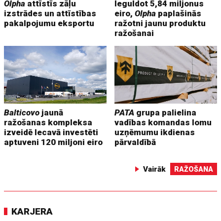
Olpha
attīstīs zāļu
Ieguldot 5,84 miljonus
izstrādes un attīstības
eiro,
Olpha
paplašinās
pakalpojumu eksportu
ražotni jaunu produktu
ražošanai
Balticovo
jaunā
PATA
grupa palielina
ražošanas kompleksa
vadības komandas lomu
izveidē Iecavā investēti
uzņēmumu ikdienas
aptuveni 120 miljoni eiro
pārvaldībā
Vairāk
RAŽOŠANA
KARJERA