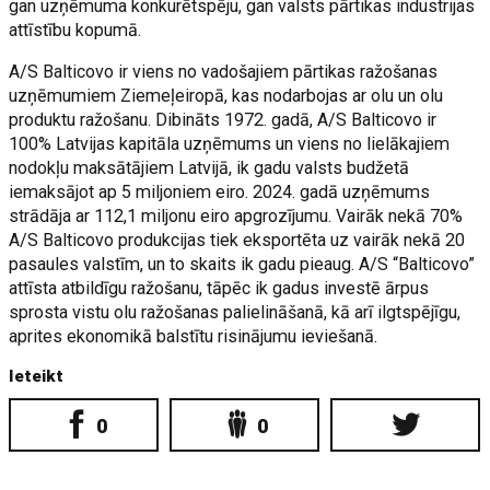
gan uzņēmuma konkurētspēju, gan valsts pārtikas industrijas
attīstību kopumā.
A/S Balticovo ir viens no vadošajiem pārtikas ražošanas
uzņēmumiem Ziemeļeiropā, kas nodarbojas ar olu un olu
produktu ražošanu. Dibināts 1972. gadā, A/S Balticovo ir
100% Latvijas kapitāla uzņēmums un viens no lielākajiem
nodokļu maksātājiem Latvijā, ik gadu valsts budžetā
iemaksājot ap 5 miljoniem eiro. 2024. gadā uzņēmums
strādāja ar 112,1 miljonu eiro apgrozījumu. Vairāk nekā 70%
A/S Balticovo produkcijas tiek eksportēta uz vairāk nekā 20
pasaules valstīm, un to skaits ik gadu pieaug. A/S “Balticovo”
attīsta atbildīgu ražošanu, tāpēc ik gadus investē ārpus
sprosta vistu olu ražošanas palielināšanā, kā arī ilgtspējīgu,
aprites ekonomikā balstītu risinājumu ieviešanā.
Ieteikt
0
0