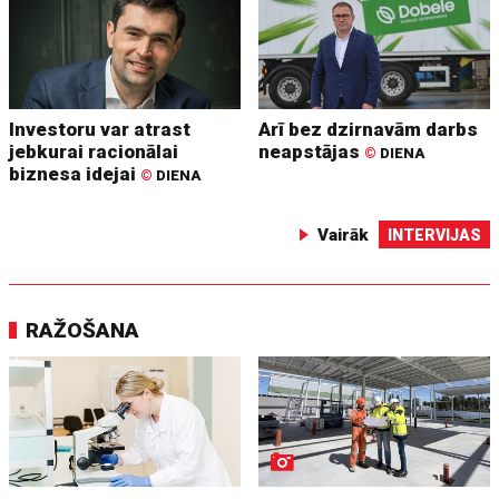
Investoru var atrast
Arī bez dzirnavām darbs
jebkurai racionālai
neapstājas
©
DIENA
biznesa idejai
©
DIENA
Vairāk
INTERVIJAS
RAŽOŠANA