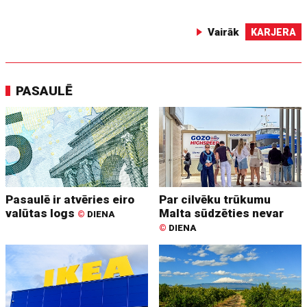
Vairāk
KARJERA
PASAULĒ
Pasaulē ir atvēries eiro
Par cilvēku trūkumu
valūtas logs
Malta sūdzēties nevar
©
DIENA
©
DIENA