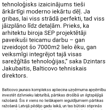
tehnoloģisks izaicinājums tieši
ārkārtīgi moderno iekārtu dēļ. Ja
gribas, lai viss strādā perfekti, tad viss
jāizplāno līdz detaļām. Prieks, ka
arhitektu biroja SEP projektētāji
paveikuši teicamu darbu – gan
izveidojot šo 7000m2 lielo ēku, gan
veiksmīgi integrējot tajā visas
sarežģītās tehnoloģijas,” saka Dzintars
Jakubaitis, Balticovo tehniskais
direktors.
Balticovo jaunais komplekss apliecina uzņēmuma apņēmību
investēt dzīvnieku labturībā, pārtikas drošībā un ilgtspējīgā
ražošanā. Šis ir viens no lielākajiem ieguldījumiem pārtikas
ražošanā Latvijā pēdējo gadu laikā, un tas būtiski stiprinās