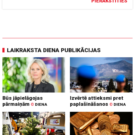
PIERAKSTĪTIES
LAIKRAKSTA DIENA PUBLIKĀCIJAS
Būs jāpielāgojas
Izvērtē attieksmi pret
pārmaiņām
paplašināšanos
©
DIENA
©
DIENA