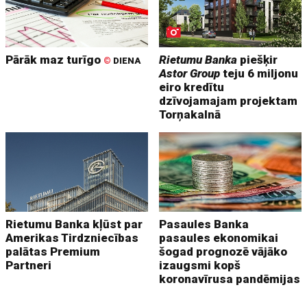
Pārāk maz turīgo
Rietumu Banka
piešķir
©
DIENA
Astor Group
teju 6 miljonu
eiro kredītu
dzīvojamajam projektam
Torņakalnā
Rietumu Banka kļūst par
Pasaules Banka
Amerikas Tirdzniecības
pasaules ekonomikai
palātas Premium
šogad prognozē vājāko
Partneri
izaugsmi kopš
koronavīrusa pandēmijas