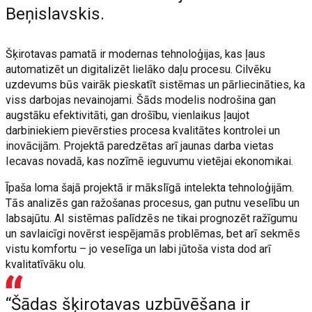
Beņislavskis.
Šķirotavas pamatā ir modernas tehnoloģijas, kas ļaus
automatizēt un digitalizēt lielāko daļu procesu. Cilvēku
uzdevums būs vairāk pieskatīt sistēmas un pārliecināties, ka
viss darbojas nevainojami. Šāds modelis nodrošina gan
augstāku efektivitāti, gan drošību, vienlaikus ļaujot
darbiniekiem pievērsties procesa kvalitātes kontrolei un
inovācijām. Projektā paredzētas arī jaunas darba vietas
Iecavas novadā, kas nozīmē ieguvumu vietējai ekonomikai.
Īpaša loma šajā projektā ir mākslīgā intelekta tehnoloģijām.
Tās analizēs gan ražošanas procesus, gan putnu veselību un
labsajūtu. AI sistēmas palīdzēs ne tikai prognozēt ražīgumu
un savlaicīgi novērst iespējamās problēmas, bet arī sekmēs
vistu komfortu – jo veselīga un labi jūtoša vista dod arī
kvalitatīvāku olu.
“Šādas šķirotavas uzbūvēšana ir