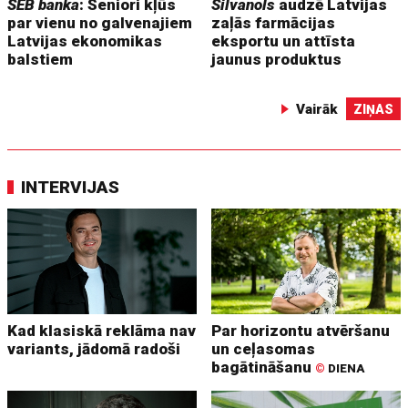
SEB banka
: Seniori kļūs
Silvanols
audzē Latvijas
par vienu no galvenajiem
zaļās farmācijas
Latvijas ekonomikas
eksportu un attīsta
balstiem
jaunus produktus
Vairāk
ZIŅAS
INTERVIJAS
Kad klasiskā reklāma nav
Par horizontu atvēršanu
variants, jādomā radoši
un ceļasomas
bagātināšanu
©
DIENA