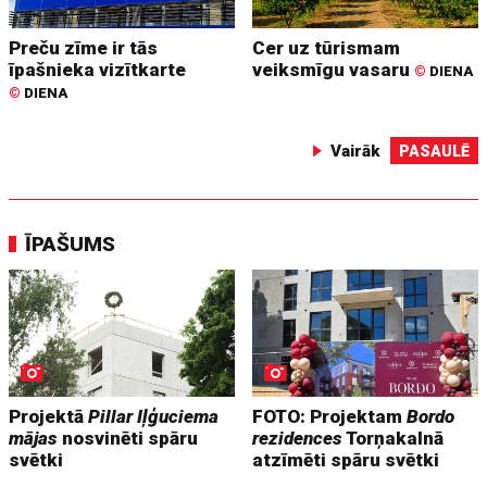
Preču zīme ir tās
Cer uz tūrismam
īpašnieka vizītkarte
veiksmīgu vasaru
©
DIENA
©
DIENA
Vairāk
PASAULĒ
ĪPAŠUMS
Projektā
Pillar Iļģuciema
FOTO: Projektam
Bordo
mājas
nosvinēti spāru
rezidences
Torņakalnā
svētki
atzīmēti spāru svētki