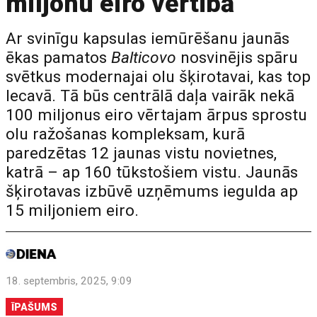
miljonu eiro vērtībā
Ar svinīgu kapsulas iemūrēšanu jaunās
ēkas pamatos
Balticovo
nosvinējis spāru
svētkus modernajai olu šķirotavai, kas top
Iecavā. Tā būs centrālā daļa vairāk nekā
100 miljonus eiro vērtajam ārpus sprostu
olu ražošanas kompleksam, kurā
paredzētas 12 jaunas vistu novietnes,
katrā – ap 160 tūkstošiem vistu. Jaunās
šķirotavas izbūvē uzņēmums iegulda ap
15 miljoniem eiro.
18. septembris, 2025, 9:09
ĪPAŠUMS