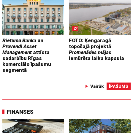
Rietumu Banka
un
FOTO: Ķengaragā
Provendi Asset
topošajā projektā
Management
attīsta
Promenādes mājas
sadarbību Rīgas
iemūrēta laika kapsula
komerciālo īpašumu
segmentā
Vairāk
ĪPAŠUMS
FINANSES