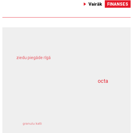
Vairāk
FINANSES
ziedu piegāde rīgā
meliorācijas darbi
octa
dziļurbums
kravu apdrošināšana
granulu katli
siltumsūknis