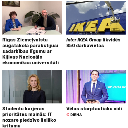
Rīgas Ziemeļvalstu
Inter IKEA Group
likvidēs
augstskola parakstījusi
850 darbavietas
sadarbības līgumu ar
Kijivas Nacionālo
ekonomikas universitāti
Studentu karjeras
Vēlas starptautisku vidi
prioritātes mainās: IT
©
DIENA
nozare piedzīvo lielāko
kritumu