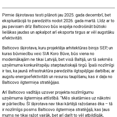
Pirmie šķirotavas testi plānoti jau 2025. gada decembrī, bet
ekspluatācijā to paredzēts nodot 2026. gada martā. Līdz ar to
jau pavisam drīz Balticovo būs iespēja nodrošināt būtiski
lielākas jaudas un apkalpot arī eksporta tirgus ar vēl augstāku
efektivitāti.
Balticovo šķirotava, kuru projektēja arhitektūras birojs SEP, un
kuras būvniecību veic SIA Koro Būve, būs viena no
modernākajām ne tikai Latvijā, bet visā Baltijā, un tā sekmēs
uzņēmuma konkurētspēju starptautiskajā tirgū. Īpaši nozīmīgi
ir tas, ka jaunā infrastruktūra paredzēta ilgtspējīgai darbībai, ar
augstu energoefektivitāti un resursu taupīšanu, kas ir daļa no
Balticovo ilgtermiņa stratēģijas.
Arī Balticovo vadītājs uzsver projekta nozīmīgumu
uzņēmuma ilgtermiņa attīstībā. “Mēs skatāmies uz nākotni
ar pārliecību. Šī šķirotava nav tikai kārtējā ražošanas ēka – tā
ir nozīmīgs posms Balticovo ilgtermiņa stratēģijā, kas ļaus
mums ne tikai ražot vairāk, bet arī darīt to vēl atbildīgāk,