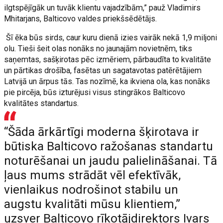
ilgtspējīgāk un tuvāk klientu vajadzībām,” pauž Vladimirs
Mhitarjans, Balticovo valdes priekšsēdētājs.
Šī ēka būs sirds, caur kuru dienā izies vairāk nekā 1,9 miljoni
olu. Tieši šeit olas nonāks no jaunajām novietnēm, tiks
saņemtas, sašķirotas pēc izmēriem, pārbaudīta to kvalitāte
un pārtikas drošība, fasētas un sagatavotas patērētājiem
Latvijā un ārpus tās. Tas nozīmē, ka ikviena ola, kas nonāks
pie pircēja, būs izturējusi visus stingrākos Balticovo
kvalitātes standartus.
“Šāda ārkārtīgi moderna šķirotava ir
būtiska Balticovo ražošanas standartu
noturēšanai un jaudu palielināšanai. Tā
ļaus mums strādāt vēl efektīvāk,
vienlaikus nodrošinot stabilu un
augstu kvalitāti mūsu klientiem,”
uzsver Balticovo rīkotājdirektors Ivars