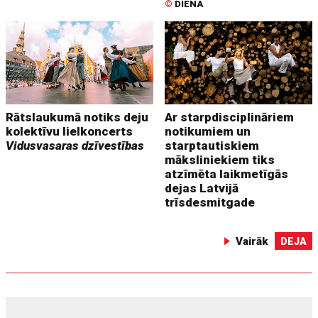
©
DIENA
Rātslaukumā notiks deju
Ar starpdisciplināriem
kolektīvu lielkoncerts
notikumiem un
Vidusvasaras dzīvestības
starptautiskiem
māksliniekiem tiks
atzīmēta laikmetīgās
dejas Latvijā
trīsdesmitgade
Vairāk
DEJA