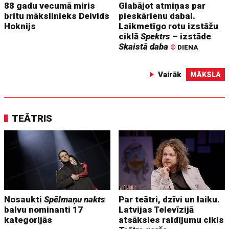
88 gadu vecumā miris
Glabājot atmiņas par
britu mākslinieks Deivids
pieskārienu dabai.
Hoknijs
Laikmetīgo rotu izstāžu
ciklā
Spektrs
– izstāde
Skaistā daba
©
DIENA
Vairāk
MĀKSLA
TEĀTRIS
Nosaukti
Spēlmaņu nakts
Par teātri, dzīvi un laiku.
balvu nominanti 17
Latvijas Televīzijā
kategorijās
atsāksies raidījumu cikls