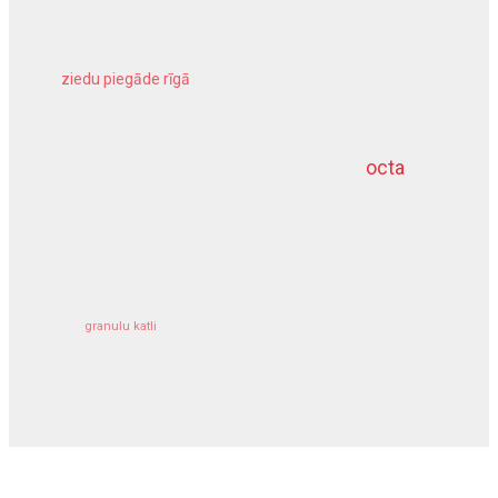
ziedu piegāde rīgā
meliorācijas darbi
octa
dziļurbums
kravu apdrošināšana
granulu katli
siltumsūknis