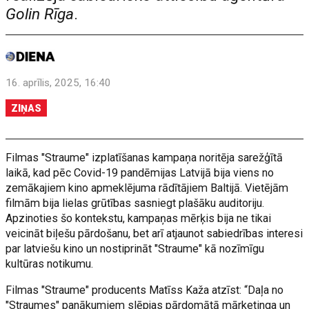
Golin Rīga
.
16. aprīlis, 2025, 16:40
ZIŅAS
Filmas "Straume" izplatīšanas kampaņa noritēja sarežģītā
laikā, kad pēc Covid-19 pandēmijas Latvijā bija viens no
zemākajiem kino apmeklējuma rādītājiem Baltijā. Vietējām
filmām bija lielas grūtības sasniegt plašāku auditoriju.
Apzinoties šo kontekstu, kampaņas mērķis bija ne tikai
veicināt biļešu pārdošanu, bet arī atjaunot sabiedrības interesi
par latviešu kino un nostiprināt "Straume" kā nozīmīgu
kultūras notikumu.
Filmas "Straume" producents Matīss Kaža atzīst: “Daļa no
"Straumes" panākumiem slēpjas pārdomātā mārketinga un