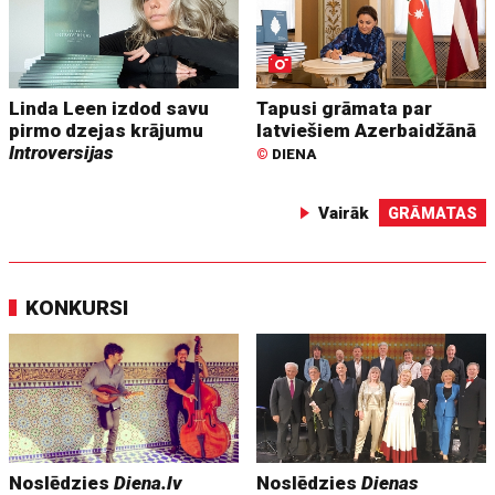
Linda Leen izdod savu
Tapusi grāmata par
pirmo dzejas krājumu
latviešiem Azerbaidžānā
Introversijas
©
DIENA
Vairāk
GRĀMATAS
KONKURSI
Noslēdzies
Diena.lv
Noslēdzies
Dienas