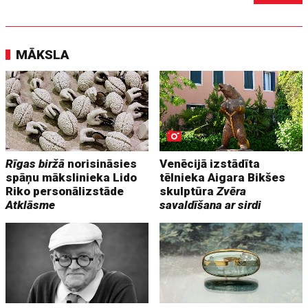
MĀKSLA
Rīgas biržā
norisināsies
Venēcijā izstādīta
spāņu mākslinieka Lido
tēlnieka Aigara Bikšes
Riko personālizstāde
skulptūra
Zvēra
Atklāsme
savaldīšana ar sirdi