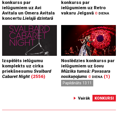
konkurss par
konkurss par
ielūgumiem uz Avi
ielūgumiem uz Retro
Avitala un Omera Avitala
vakaru Jelgavā
©
DIENA
koncertu
Lielajā dzintarā
Izspēlēts ielūgumu
Noslēdzies konkurss par
komplekts uz cirka
ielūgumiem uz šovu
priekšnesumu
Svalbard
Mūzika tumsā: Pavasara
Cabaret Night
(2556)
noskaņojums
(1)
©
DIENA
Papildināts 13:11
Vairāk
KONKURSI