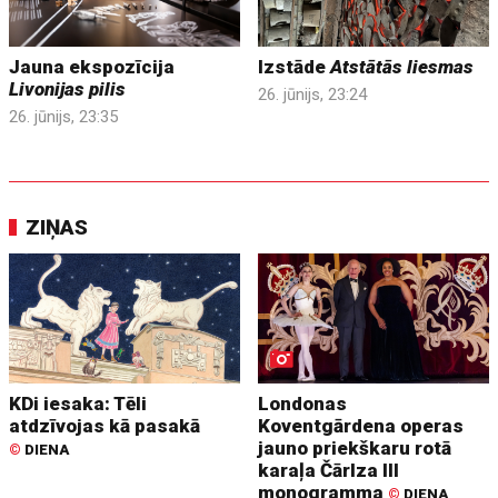
Jauna ekspozīcija
Izstāde
Atstātās liesmas
Livonijas pilis
26. jūnijs, 23:24
26. jūnijs, 23:35
ZIŅAS
KDi iesaka: Tēli
Londonas
atdzīvojas kā pasakā
Koventgārdena operas
jauno priekškaru rotā
©
DIENA
karaļa Čārlza III
monogramma
©
DIENA