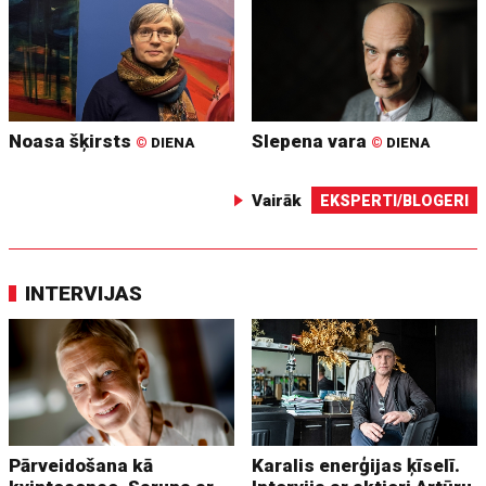
Noasa šķirsts
Slepena vara
©
DIENA
©
DIENA
Vairāk
EKSPERTI/BLOGERI
INTERVIJAS
Pārveidošana kā
Karalis enerģijas ķīselī.