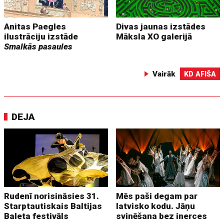
Anitas Paegles
Divas jaunas izstādes
ilustrāciju izstāde
Māksla XO galerijā
Smalkās pasaules
Vairāk
KD AFIŠA
DEJA
Rudenī norisināsies 31.
Mēs paši degam par
Starptautiskais Baltijas
latvisko kodu. Jāņu
Baleta festivāls
svinēšana bez inerces