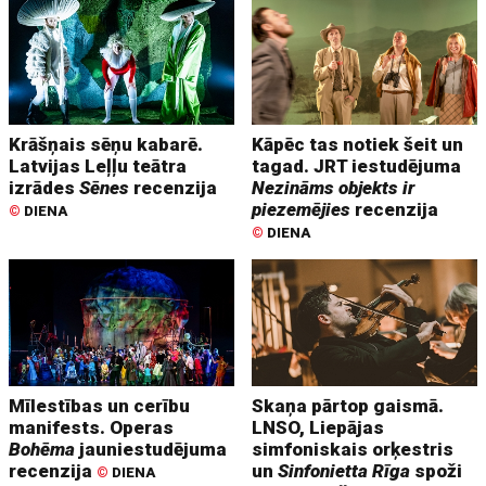
Krāšņais sēņu kabarē.
Kāpēc tas notiek šeit un
Latvijas Leļļu teātra
tagad. JRT iestudējuma
izrādes
Sēnes
recenzija
Nezināms objekts ir
piezemējies
recenzija
©
DIENA
©
DIENA
Mīlestības un cerību
Skaņa pārtop gaismā.
manifests. Operas
LNSO, Liepājas
Bohēma
jauniestudējuma
simfoniskais orķestris
recenzija
un
Sinfonietta Rīga
spoži
©
DIENA