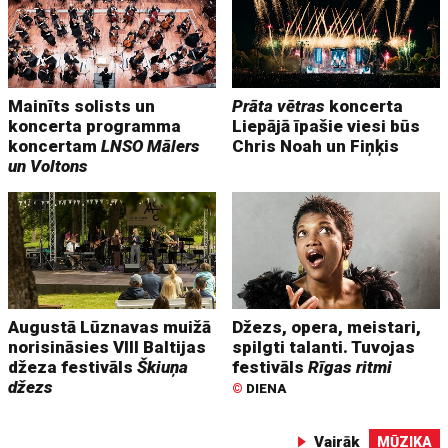
Mainīts solists un
Prāta vētras
koncerta
koncerta programma
Liepājā īpašie viesi būs
koncertam
LNSO Mālers
Chris Noah un Fiņķis
un Voltons
Augustā Lūznavas muižā
Džezs, opera, meistari,
norisināsies VIII Baltijas
spilgti talanti. Tuvojas
džeza festivāls
Škiuņa
festivāls
Rīgas ritmi
džezs
©
DIENA
Vairāk
MŪZIKA