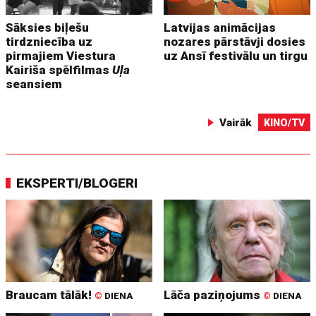
Sāksies biļešu
Latvijas animācijas
tirdzniecība uz
nozares pārstāvji dosies
pirmajiem Viestura
uz Ansī festivālu un tirgu
Kairiša spēlfilmas
Uļa
seansiem
Vairāk
KINO/TV
EKSPERTI/BLOGERI
Braucam tālāk!
Lāča paziņojums
©
DIENA
©
DIENA