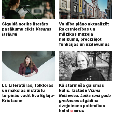
Siguldā notiks literārs
Valdība plāno aktualizēt
pasākumu cikls
Vasaras
Rakstniecības un
lasījumi
mūzikas muzeja
nolikumu, precizējot
funkcijas un uzdevumus
LU Literatūras, folkloras
Kā starmeša gaismas
un mākslas institūtu
kūlis. Izstāde
Vizma
turpinās vadīt Eva Eglāja-
Belševica. Laiks runā gadu
Kristsone
gredzenos
atgādina
dzejnieces patiesības
balsi
©
DIENA