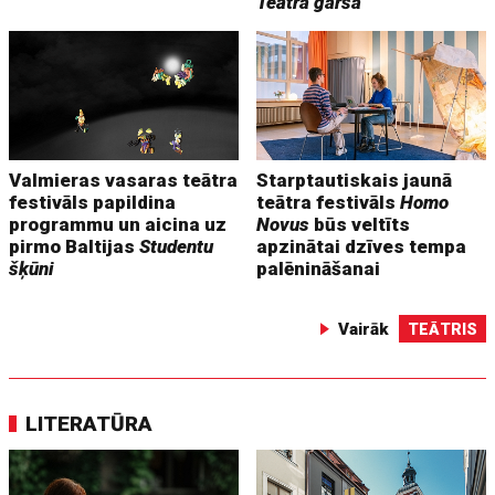
Teātra garša
Valmieras vasaras teātra
Starptautiskais jaunā
festivāls papildina
teātra festivāls
Homo
programmu un aicina uz
Novus
būs veltīts
pirmo Baltijas
Studentu
apzinātai dzīves tempa
šķūni
palēnināšanai
Vairāk
TEĀTRIS
LITERATŪRA