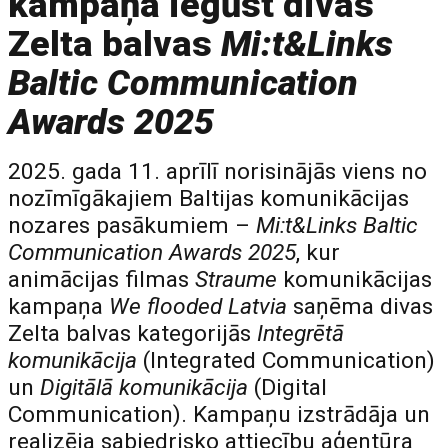
kampaņa iegūst divas
Zelta balvas
Mi:t&Links
Baltic Communication
Awards 2025
2025. gada 11. aprīlī norisinājās viens no
nozīmīgākajiem Baltijas komunikācijas
nozares pasākumiem –
Mi:t&Links Baltic
Communication Awards 2025
, kur
animācijas filmas
Straume
komunikācijas
kampaņa
We flooded Latvia
saņēma divas
Zelta balvas kategorijās
Integrētā
komunikācija
(Integrated Communication)
un
Digitālā komunikācija
(Digital
Communication). Kampaņu izstrādāja un
realizēja sabiedrisko attiecību aģentūra