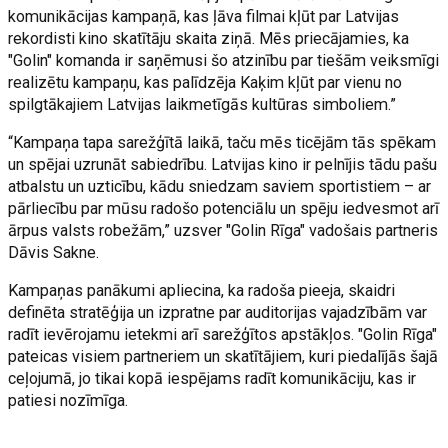
komunikācijas kampaņā, kas ļāva filmai kļūt par Latvijas
rekordisti kino skatītāju skaita ziņā. Mēs priecājamies, ka
"Golin" komanda ir saņēmusi šo atzinību par tiešām veiksmīgi
realizētu kampaņu, kas palīdzēja Kaķim kļūt par vienu no
spilgtākajiem Latvijas laikmetīgās kultūras simboliem.”
“Kampaņa tapa sarežģītā laikā, taču mēs ticējām tās spēkam
un spējai uzrunāt sabiedrību. Latvijas kino ir pelnījis tādu pašu
atbalstu un uzticību, kādu sniedzam saviem sportistiem – ar
pārliecību par mūsu radošo potenciālu un spēju iedvesmot arī
ārpus valsts robežām,” uzsver "Golin Rīga" vadošais partneris
Dāvis Sakne.
Kampaņas panākumi apliecina, ka radoša pieeja, skaidri
definēta stratēģija un izpratne par auditorijas vajadzībām var
radīt ievērojamu ietekmi arī sarežģītos apstākļos. "Golin Rīga"
pateicas visiem partneriem un skatītājiem, kuri piedalījās šajā
ceļojumā, jo tikai kopā iespējams radīt komunikāciju, kas ir
patiesi nozīmīga.