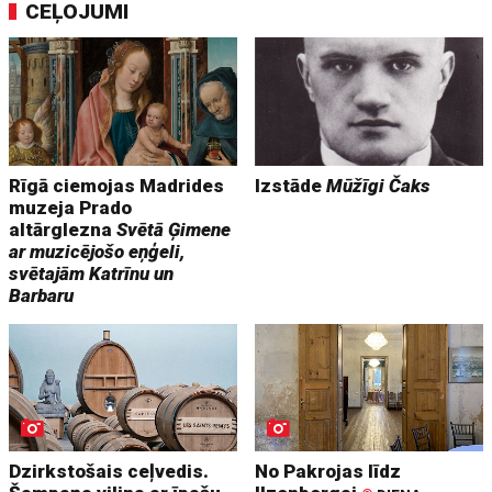
CEĻOJUMI
Rīgā ciemojas Madrides
Izstāde
Mūžīgi Čaks
muzeja Prado
altārglezna
Svētā Ģimene
ar muzicējošo eņģeli,
svētajām Katrīnu un
Barbaru
Dzirkstošais ceļvedis.
No Pakrojas līdz