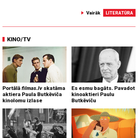
Vairāk
LITERATŪRA
KINO/TV
Portālā
filmas.lv
skatāma
Es esmu bagāts. Pavadot
aktiera Paula Butkēviča
kinoaktieri Paulu
kinolomu izlase
Butkēviču