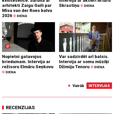
kvintesence. Saruna ar
Intervija ar aktieri Artūru
arhitekti Zaigu Gaili par
Skrastiņu
©
DIENA
Mīsa van der Roes balvu
2026
©
DIENA
Nopietni gatavojos
Var sadzirdēt arī balsis.
briedumam. Intervija ar
Intervija ar somu mūziķi
režisoru Elmāru Seņkovu
Džimiju Tenoru
©
DIENA
©
DIENA
Vairāk
INTERVIJAS
RECENZIJAS