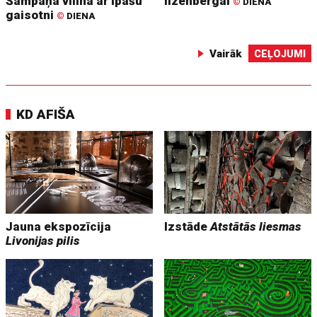
Šampaņa vilina ar īpašu
Ilzenbergai
©
DIENA
gaisotni
©
DIENA
Vairāk
CEĻOJUMI
KD AFIŠA
Jauna ekspozīcija
Izstāde
Atstātās liesmas
Livonijas pilis