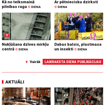
Kā no teiksmainā
Ar pētniecisku dzirksti
pilnības raga
©
DIENA
©
DIENA
Nokļūšana dzīves mirkļu
Dabas balsis, plastmasa
centrā
un insekti
©
DIENA
©
DIENA
Vairāk
LAIKRAKSTA DIENA PUBLIKĀCIJAS
AKTUĀLI