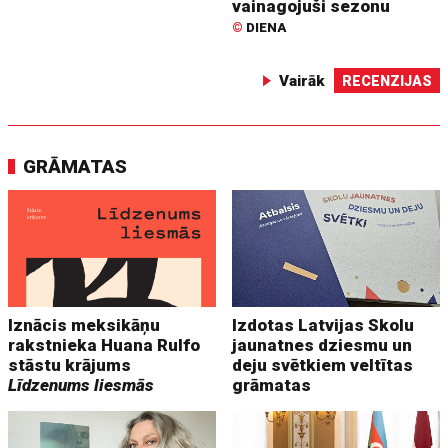
vainagojuši sezonu
©
DIENA
Vairāk
RECENZIJAS
GRĀMATAS
Iznācis meksikāņu
Izdotas Latvijas Skolu
rakstnieka Huana Rulfo
jaunatnes dziesmu un
stāstu krājums
deju svētkiem veltītas
Līdzenums liesmās
grāmatas