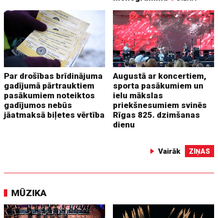
Par drošības brīdinājuma
Augustā ar koncertiem,
gadījumā pārtrauktiem
sporta pasākumiem un
pasākumiem noteiktos
ielu mākslas
gadījumos nebūs
priekšnesumiem svinēs
jāatmaksā biļetes vērtība
Rīgas 825. dzimšanas
dienu
Vairāk
ZIŅAS
MŪZIKA