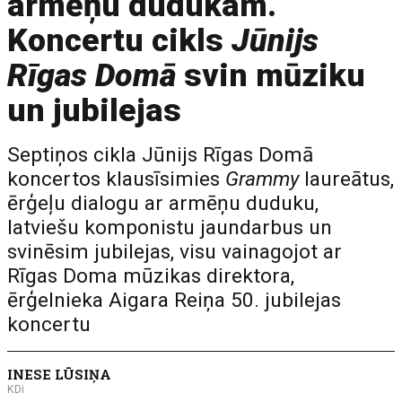
armēņu dudukam.
Koncertu cikls
Jūnijs
Rīgas Domā
svin mūziku
un jubilejas
Septiņos cikla Jūnijs Rīgas Domā
koncertos klausīsimies
Grammy
laureātus,
ērģeļu dialogu ar armēņu duduku,
latviešu komponistu jaundarbus un
svinēsim jubilejas, visu vainagojot ar
Rīgas Doma mūzikas direktora,
ērģelnieka Aigara Reiņa 50. jubilejas
koncertu
INESE LŪSIŅA
KDi