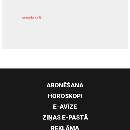
granulu katli
siltumsūknis
ABONĒŠANA
HOROSKOPI
E-AVĪZE
ZIŅAS E-PASTĀ
REKLĀMA