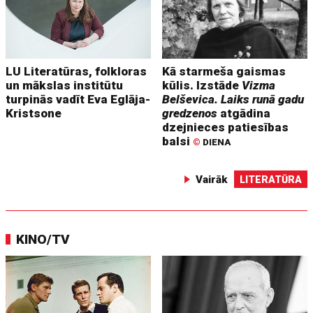
LU Literatūras, folkloras
Kā starmeša gaismas
un mākslas institūtu
kūlis. Izstāde
Vizma
turpinās vadīt Eva Eglāja-
Belševica. Laiks runā gadu
Kristsone
gredzenos
atgādina
dzejnieces patiesības
balsi
©
DIENA
Vairāk
LITERATŪRA
KINO/TV