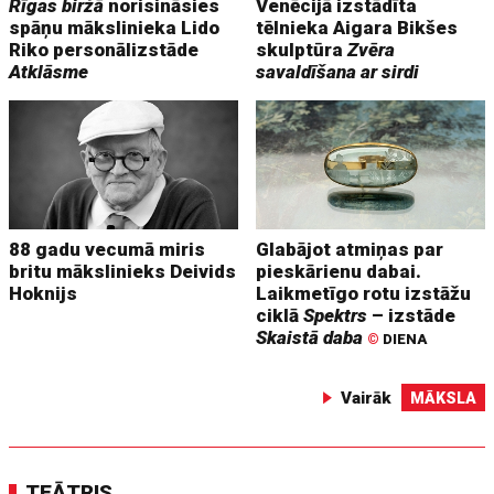
Rīgas biržā
norisināsies
Venēcijā izstādīta
spāņu mākslinieka Lido
tēlnieka Aigara Bikšes
Riko personālizstāde
skulptūra
Zvēra
Atklāsme
savaldīšana ar sirdi
88 gadu vecumā miris
Glabājot atmiņas par
britu mākslinieks Deivids
pieskārienu dabai.
Hoknijs
Laikmetīgo rotu izstāžu
ciklā
Spektrs
– izstāde
Skaistā daba
©
DIENA
Vairāk
MĀKSLA
TEĀTRIS