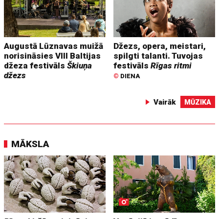
Augustā Lūznavas muižā
Džezs, opera, meistari,
norisināsies VIII Baltijas
spilgti talanti. Tuvojas
džeza festivāls
Škiuņa
festivāls
Rīgas ritmi
džezs
©
DIENA
Vairāk
MŪZIKA
MĀKSLA