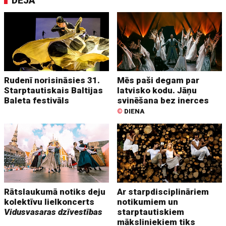
DEJA
Rudenī norisināsies 31.
Mēs paši degam par
Starptautiskais Baltijas
latvisko kodu. Jāņu
Baleta festivāls
svinēšana bez inerces
©
DIENA
Rātslaukumā notiks deju
Ar starpdisciplināriem
kolektīvu lielkoncerts
notikumiem un
Vidusvasaras dzīvestības
starptautiskiem
māksliniekiem tiks