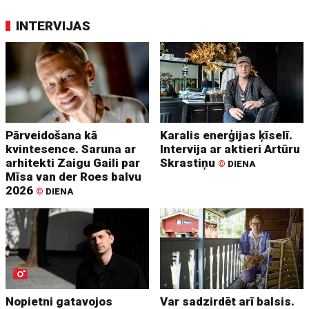
INTERVIJAS
Pārveidošana kā
Karalis enerģijas ķīselī.
kvintesence. Saruna ar
Intervija ar aktieri Artūru
arhitekti Zaigu Gaili par
Skrastiņu
©
DIENA
Mīsa van der Roes balvu
2026
©
DIENA
Nopietni gatavojos
Var sadzirdēt arī balsis.