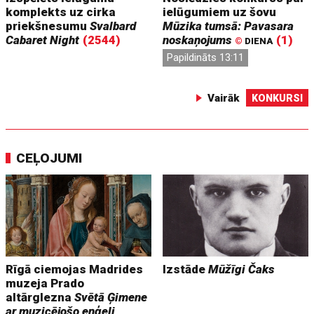
komplekts uz cirka
ielūgumiem uz šovu
priekšnesumu
Svalbard
Mūzika tumsā: Pavasara
Cabaret Night
(2544)
noskaņojums
(1)
©
DIENA
Papildināts 13:11
Vairāk
KONKURSI
CEĻOJUMI
Rīgā ciemojas Madrides
Izstāde
Mūžīgi Čaks
muzeja Prado
altārglezna
Svētā Ģimene
ar muzicējošo eņģeli,