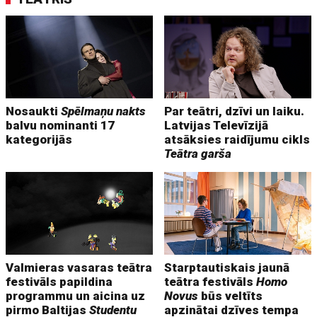
Nosaukti
Spēlmaņu nakts
Par teātri, dzīvi un laiku.
balvu nominanti 17
Latvijas Televīzijā
kategorijās
atsāksies raidījumu cikls
Teātra garša
Valmieras vasaras teātra
Starptautiskais jaunā
festivāls papildina
teātra festivāls
Homo
programmu un aicina uz
Novus
būs veltīts
pirmo Baltijas
Studentu
apzinātai dzīves tempa