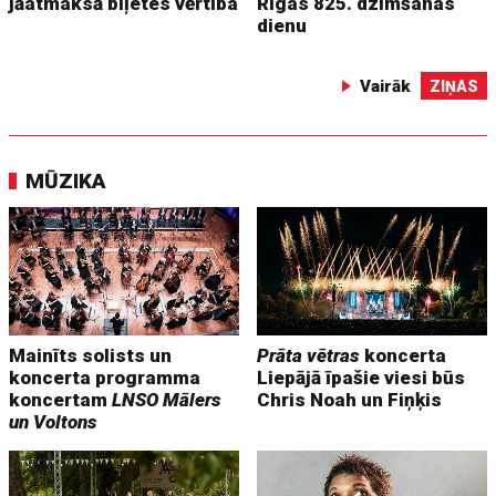
jāatmaksā biļetes vērtība
Rīgas 825. dzimšanas
dienu
Vairāk
ZIŅAS
MŪZIKA
Mainīts solists un
Prāta vētras
koncerta
koncerta programma
Liepājā īpašie viesi būs
koncertam
LNSO Mālers
Chris Noah un Fiņķis
un Voltons