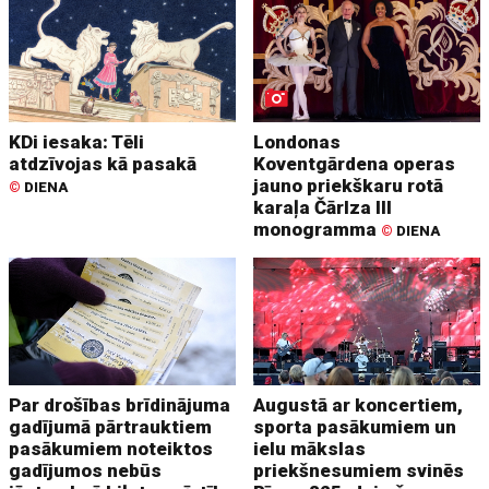
KDi iesaka: Tēli
Londonas
atdzīvojas kā pasakā
Koventgārdena operas
jauno priekškaru rotā
©
DIENA
karaļa Čārlza III
monogramma
©
DIENA
Par drošības brīdinājuma
Augustā ar koncertiem,
gadījumā pārtrauktiem
sporta pasākumiem un
pasākumiem noteiktos
ielu mākslas
gadījumos nebūs
priekšnesumiem svinēs