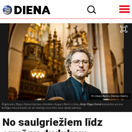
Kristaps Kalns, Dienas mediji
Ērģelnieks, Rīgas Doma mūzikas direktors Aigars Reinis cikla
Jūnijs Rīgas Domā
koncertos aicina
kolēģus, muzicē pats un arī skanīgi nosvinēs savu apaļo jubileju
No saulgriežiem līdz