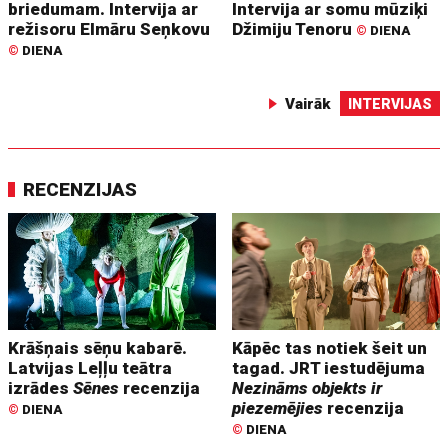
briedumam. Intervija ar
Intervija ar somu mūziķi
režisoru Elmāru Seņkovu
Džimiju Tenoru
©
DIENA
©
DIENA
Vairāk
INTERVIJAS
RECENZIJAS
Krāšņais sēņu kabarē.
Kāpēc tas notiek šeit un
Latvijas Leļļu teātra
tagad. JRT iestudējuma
izrādes
Sēnes
recenzija
Nezināms objekts ir
piezemējies
recenzija
©
DIENA
©
DIENA