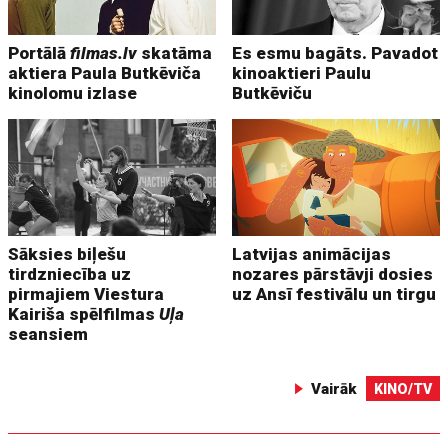
Portālā
filmas.lv
skatāma
Es esmu bagāts. Pavadot
aktiera Paula Butkēviča
kinoaktieri Paulu
kinolomu izlase
Butkēviču
Sāksies biļešu
Latvijas animācijas
tirdzniecība uz
nozares pārstāvji dosies
pirmajiem Viestura
uz Ansī festivālu un tirgu
Kairiša spēlfilmas
Uļa
seansiem
Vairāk
KINO/TV