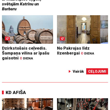
svētajām Katrīnu un
Barbaru
Dzirkstošais ceļvedis.
No Pakrojas līdz
Šampaņa vilina ar īpašu
Ilzenbergai
©
DIENA
gaisotni
©
DIENA
Vairāk
CEĻOJUMI
KD AFIŠA