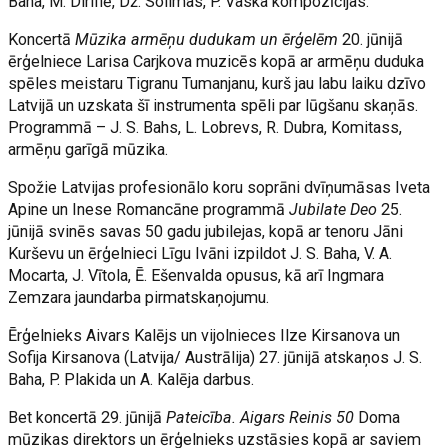
Baha, M. Diriflē, Dž. Solimas, P. Vaska kompozīcijas.
Koncertā
Mūzika armēņu dudukam un ērģelēm
20. jūnijā
ērģelniece Larisa Carjkova muzicēs kopā ar armēņu duduka
spēles meistaru Tigranu Tumanjanu, kurš jau labu laiku dzīvo
Latvijā un uzskata šī instrumenta spēli par lūgšanu skaņās.
Programmā – J. S. Bahs, L. Lobrevs, R. Dubra, Komitass,
armēņu garīgā mūzika.
Spožie Latvijas profesionālo koru soprāni dvīņumāsas Iveta
Apine un Inese Romancāne programmā
Jubilate Deo
25.
jūnijā svinēs savas 50 gadu jubilejas, kopā ar tenoru Jāni
Kurševu un ērģelnieci Līgu Ivāni izpildot J. S. Baha, V. A.
Mocarta, J. Vītola, Ē. Ešenvalda opusus, kā arī Ingmara
Zemzara jaundarba pirmatskaņojumu.
Ērģelnieks Aivars Kalējs un vijolnieces Ilze Kirsanova un
Sofija Kirsanova (Latvija/ Austrālija) 27. jūnijā atskaņos J. S.
Baha, P. Plakida un A. Kalēja darbus.
Bet koncertā 29. jūnijā
Pateicība. Aigars Reinis 50
Doma
mūzikas direktors un ērģelnieks uzstāsies kopā ar saviem