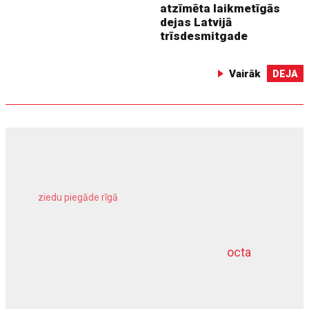
atzīmēta laikmetīgās
dejas Latvijā
trīsdesmitgade
Vairāk
DEJA
ziedu piegāde rīgā
meliorācijas darbi
octa
dziļurbums
kravu apdrošināšana