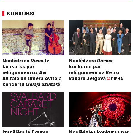
KONKURSI
Noslēdzies
Diena.lv
Noslēdzies
Dienas
konkurss par
konkurss par
ielūgumiem uz Avi
ielūgumiem uz Retro
Avitala un Omera Avitala
vakaru Jelgavā
©
DIENA
koncertu
Lielajā dzintarā
Izspēlēts ielūgumu
Noslēdzies konkurss par