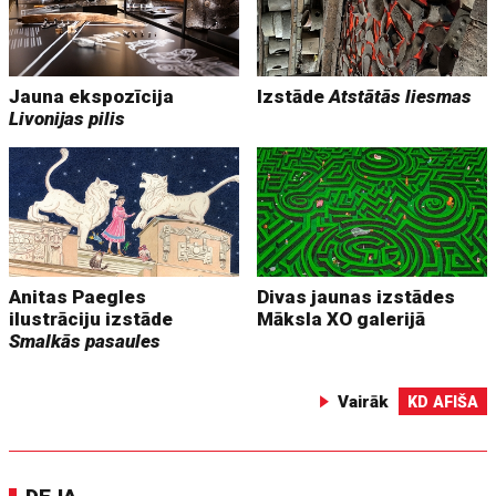
Jauna ekspozīcija
Izstāde
Atstātās liesmas
Livonijas pilis
Anitas Paegles
Divas jaunas izstādes
ilustrāciju izstāde
Māksla XO galerijā
Smalkās pasaules
Vairāk
KD AFIŠA