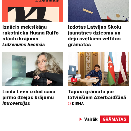
Iznācis meksikāņu
Izdotas Latvijas Skolu
rakstnieka Huana Rulfo
jaunatnes dziesmu un
stāstu krājums
deju svētkiem veltītas
Līdzenums liesmās
grāmatas
Linda Leen izdod savu
Tapusi grāmata par
pirmo dzejas krājumu
latviešiem Azerbaidžānā
Introversijas
©
DIENA
Vairāk
GRĀMATAS