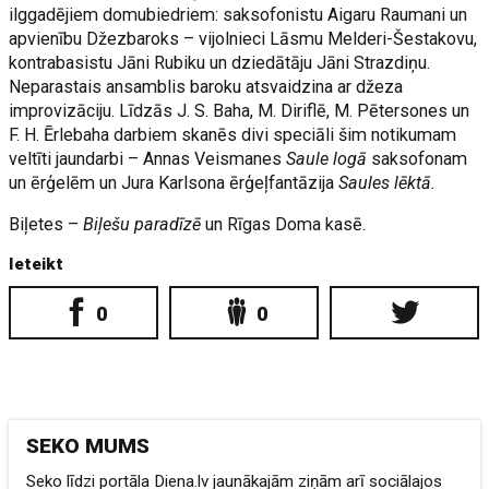
ilggadējiem domubiedriem: saksofonistu Aigaru Raumani un
apvienību Džezbaroks – vijolnieci Lāsmu Melderi-Šestakovu,
kontrabasistu Jāni Rubiku un dziedātāju Jāni Strazdiņu.
Neparastais ansamblis baroku atsvaidzina ar džeza
improvizāciju. Līdzās J. S. Baha, M. Diriflē, M. Pētersones un
F. H. Ērlebaha darbiem skanēs divi speciāli šim notikumam
veltīti jaundarbi – Annas Veismanes
Saule logā
saksofonam
un ērģelēm un Jura Karlsona ērģeļfantāzija
Saules lēktā.
Biļetes –
Biļešu paradīzē
un Rīgas Doma kasē.
Ieteikt
0
0
SEKO MUMS
Seko līdzi portāla Diena.lv jaunākajām ziņām arī sociālajos