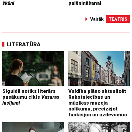
šķūni
palēnināšanai
Vairāk
TEĀTRIS
LITERATŪRA
Siguldā notiks literārs
Valdība plāno aktualizēt
pasākumu cikls
Vasaras
Rakstniecības un
lasījumi
mūzikas muzeja
nolikumu, precizējot
funkcijas un uzdevumus