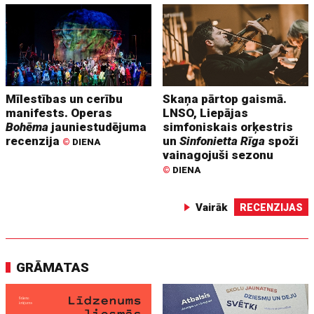
Mīlestības un cerību
Skaņa pārtop gaismā.
manifests. Operas
LNSO, Liepājas
Bohēma
jauniestudējuma
simfoniskais orķestris
recenzija
un
Sinfonietta Rīga
spoži
©
DIENA
vainagojuši sezonu
©
DIENA
Vairāk
RECENZIJAS
GRĀMATAS