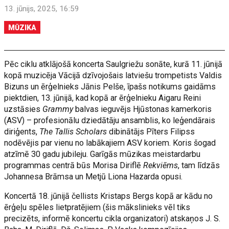
13. jūnijs, 2025, 16:59
MŪZIKA
Pēc ciklu atklājošā koncerta Saulgriežu sonāte, kurā 11. jūnijā
kopā muzicēja Vācijā dzīvojošais latviešu trompetists Valdis
Bizuns un ērģelnieks Jānis Pelše, īpašs notikums gaidāms
piektdien, 13. jūnijā, kad kopā ar ērģelnieku Aigaru Reini
uzstāsies
Grammy
balvas ieguvējs Hjūstonas kamerkoris
(ASV) – profesionālu dziedātāju ansamblis, ko leģendārais
diriģents,
The Tallis Scholars
dibinātājs Pīters Filipss
nodēvējis par vienu no labākajiem ASV koriem. Koris šogad
atzīmē 30 gadu jubileju. Garīgās mūzikas meistardarbu
programmas centrā būs Morisa Diriflē
Rekviēms
, tam līdzās
Johannesa Brāmsa un Metjū Liona Hazarda opusi.
Koncertā 18. jūnijā čellists Kristaps Bergs kopā ar kādu no
ērģeļu spēles lietpratējiem (šis mākslinieks vēl tiks
precizēts, informē koncertu cikla organizatori) atskaņos J. S.