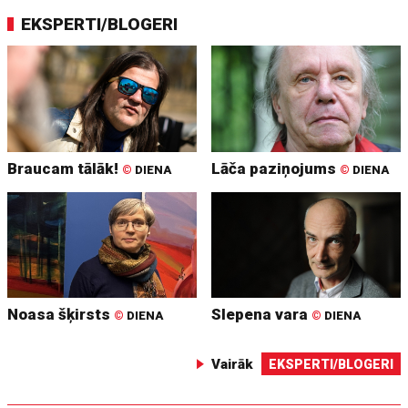
EKSPERTI/BLOGERI
Braucam tālāk!
Lāča paziņojums
©
DIENA
©
DIENA
Noasa šķirsts
Slepena vara
©
DIENA
©
DIENA
Vairāk
EKSPERTI/BLOGERI