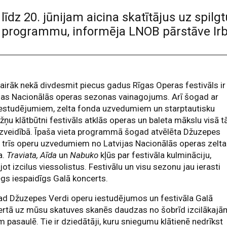
 līdz 20. jūnijam aicina skatītājus uz spil
u programmu, informēja LNOB pārstāve Irb
airāk nekā divdesmit piecus gadus Rīgas Operas festivāls ir
jas Nacionālās operas sezonas vainagojums. Arī šogad ar
iestudējumiem, zelta fonda uzvedumiem un starptautisku
žņu klātbūtni festivāls atklās operas un baleta mākslu visā t
zveidībā. Īpaša vieta programmā šogad atvēlēta Džuzepes
 trīs operu uzvedumiem no Latvijas Nacionālās operas zelta
a.
Traviata, Aīda
un
Nabuko
kļūs par festivāla kulmināciju,
jot izcilus viessolistus. Festivālu un visu sezonu jau ierasti
gs iespaidīgs Galā koncerts.
ad Džuzepes Verdi operu iestudējumos un festivāla Galā
ertā uz mūsu skatuves skanēs daudzas no šobrīd izcilākajā
m pasaulē. Tie ir dziedātāji, kuru sniegumu klātienē nedrīkst