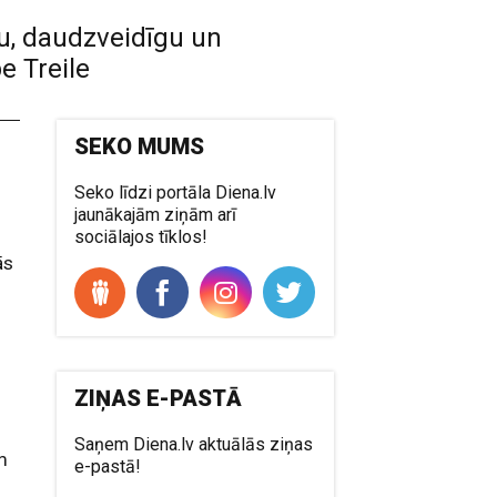
gtu, daudzveidīgu un
e Treile
SEKO MUMS
Seko līdzi portāla Diena.lv
jaunākajām ziņām arī
sociālajos tīklos!
ās
ZIŅAS E-PASTĀ
Saņem Diena.lv aktuālās ziņas
m
e-pastā!