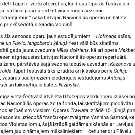
rdēt! Tāpat ir vērts atcerēties, ka Rīgas Operas festivāls ir
ja īsā laikā posmā redzēt visus mūsu sezonas
estudējumus,” saka Latvijas Nacionālās operas un baleta
s priekšsēdētājs Sandis Voldiņš.
ās šīs sezonas operu jauniestudējumiem –
Hofmaņa stāsti,
e un Flavio, langobardu ķēniņš
festivālā būs skatāms
adītā gada jaunuzvedums
Mīlas dzēriens,
kā arī opera
Makbet
esen atgriezusies Latvijas Nacionālās operas repertuārā.
ta žanru pārstāvēs šajā sezonā tapušie uzvedumi
Kazanova
u
ralda
, tāpat festivālā tiks izrādīta arī klasikas pērle
Gulbju
,
vasaras saulgriežiem piederīgais iestudējums
Antonija
mači
un laikmetīgais balets
Ņižinskis.
īga vieta festivālā atvēlēta Džuzepes Verdi operu izlasei n
jas Nacionālās operas zelta fonda, lai skatītājiem piedāvātu
nos ar īpašiem viesiem. Operas
Traviata
izrādē 15. jūnijā pi
 viesosies uzlecošā franču operzvaigzne Vannina Santoni, ka
dos Violetas lomu, šajā izrādē gaidāma tikšanās ar Latvijas
tajiem jau zināmajiem māksliniekiem – čehu tenoru Pāvelu