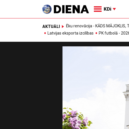
KDi
Ēku renovācija - KĀDS MĀJOKLIS
AKTUĀLI
Latvijas eksporta izcilības
PK futbolā - 202