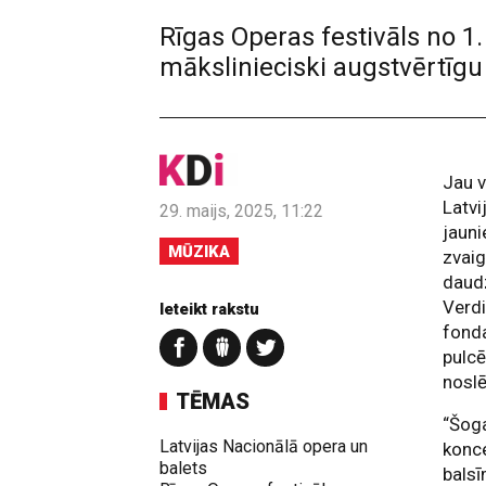
Rīgas Operas festivāls no 1.
mākslinieciski augstvērtīg
Jau v
Latvi
29. maijs, 2025, 11:22
jaun
MŪZIKA
zvaig
daud
Verdi
Ieteikt rakstu
fond
pulcē
noslē
TĒMAS
“Šog
Latvijas Nacionālā opera un
konc
balets
balsī