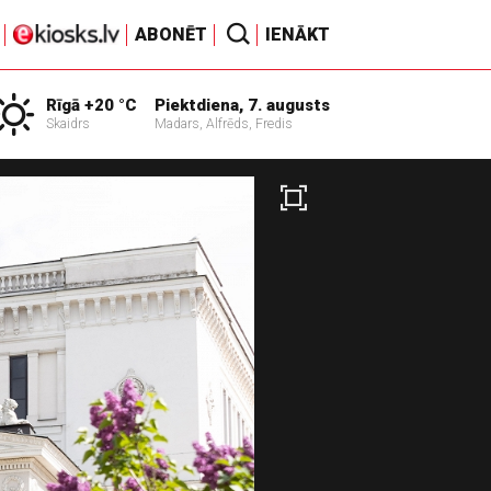
ABONĒT
IENĀKT
Rīgā +20 °C
Piektdiena, 7. augusts
Skaidrs
Madars, Alfrēds, Fredis