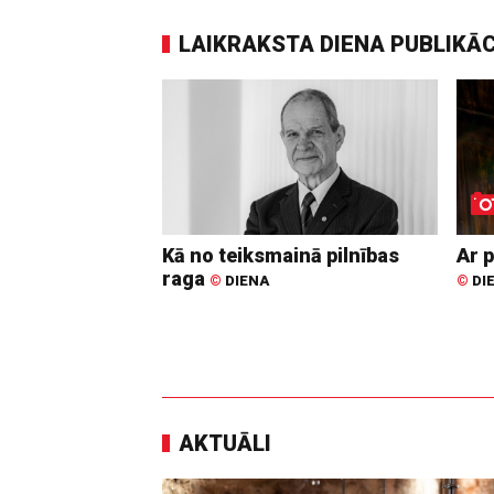
LAIKRAKSTA DIENA PUBLIKĀ
Kā no teiksmainā pilnības
Ar p
raga
©
DIENA
©
DI
AKTUĀLI