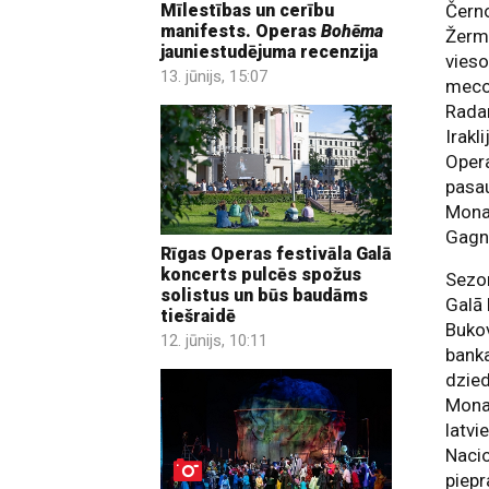
Mīlestības un cerību
Čern
manifests. Operas
Bohēma
Žerm
jauniestudējuma recenzija
vieso
13. jūnijs, 15:07
mecos
Radam
Irakl
Oper
pasau
Monas
Gagn
Rīgas Operas festivāla Galā
koncerts pulcēs spožus
Sezon
solistus un būs baudāms
Galā 
tiešraidē
Bukov
12. jūnijs, 10:11
bank
dzied
Monas
latvi
Nacio
piepr