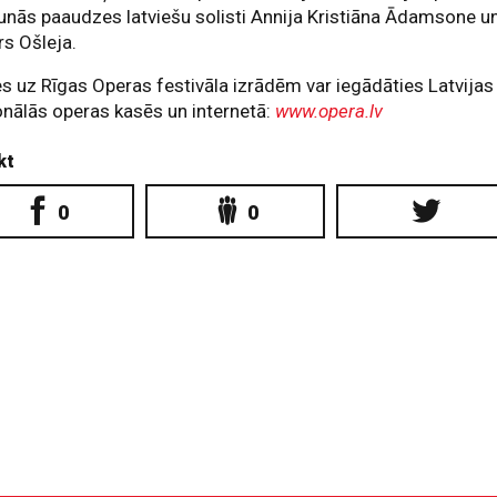
aunās paaudzes latviešu solisti Annija Kristiāna Ādamsone u
s Ošleja.
es uz Rīgas Operas festivāla izrādēm var iegādāties Latvijas
nālās operas kasēs un internetā:
www.opera.lv
kt
0
0