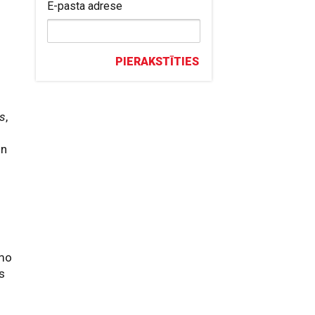
E-pasta adrese
PIERAKSTĪTIES
s
,
n
o
rmo
s