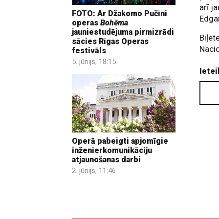
arī j
FOTO: Ar Džakomo Pučīni
Edgar
operas
Bohēma
jauniestudējuma pirmizrādi
Biļet
sācies Rīgas Operas
Nacio
festivāls
5. jūnijs, 18:15
Ietei
Operā pabeigti apjomīgie
inženierkomunikāciju
atjaunošanas darbi
2. jūnijs, 11:46