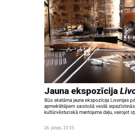
Jauna ekspozīcija
Livo
Būs skatāma jauna ekspozīcija Livonijas pi
apmeklētājiem saistošā veidā iepazīstinās 
kultūrvēsturiskā mantojuma daļu, vairojot izp
26. jūnijs, 23:35