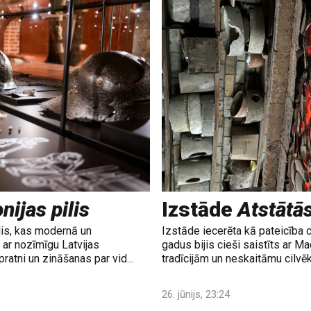
nijas pilis
Izstāde
Atstātā
lis, kas modernā un
Izstāde iecerēta kā pateicība 
ar nozīmīgu Latvijas
gadus bijis cieši saistīts ar M
ratni un zināšanas par vid...
tradīcijām un neskaitāmu cilvē
26. jūnijs, 23:24