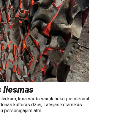
s liesmas
cilvēkam, kura vārds vairāk nekā piecdesmit
adonas kultūras dzīvi, Latvijas keramikas
ku personīgajām atm...