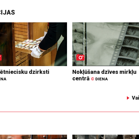
CIJAS
ētniecisku dzirksti
Nokļūšana dzīves mirkļu
centrā
ENA
©
DIENA
Va