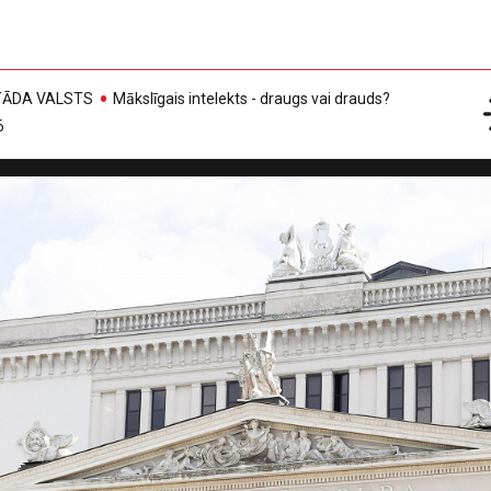
, TĀDA VALSTS
Mākslīgais intelekts - draugs vai drauds?
6