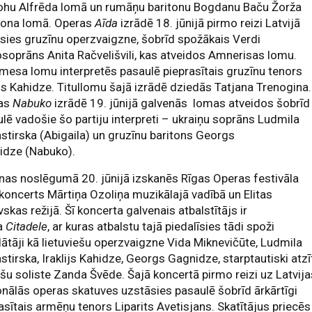
ohu Alfrēda lomā un rumāņu baritonu Bogdanu Baču Žorža
ona lomā. Operas
Aīda
izrādē 18. jūnijā pirmo reizi Latvijā
sies gruzīnu operzvaigzne, šobrīd spožākais Verdi
oprāns Anita Račvelišvili, kas atveidos Amnerisas lomu.
esa lomu interpretēs pasaulē pieprasītais gruzīnu tenors
ijs Kahidze. Titullomu šajā izrādē dziedās Tatjana Trenogina.
as
Nabuko
izrādē 19. jūnijā galvenās lomas atveidos šobrīd
lē vadošie šo partiju interpreti – ukraiņu soprāns Ludmila
tirska (Abigaila) un gruzīnu baritons Georgs
idze (Nabuko).
as noslēgumā 20. jūnijā izskanēs Rīgas Operas festivāla
koncerts Mārtiņa Ozoliņa muzikālajā vadībā un Elitas
skas režijā. Šī koncerta galvenais atbalstītājs ir
a
Citadele
, ar kuras atbalstu tajā piedalīsies tādi spoži
ātāji kā lietuviešu operzvaigzne Vida Miknevičūte, Ludmila
tirska, Iraklijs Kahidze, Georgs Gagnidze, starptautiski atzī
ešu soliste Zanda Švēde. Šajā koncertā pirmo reizi uz Latvij
nālās operas skatuves uzstāsies pasaulē šobrīd ārkārtīgi
asītais armēņu tenors Liparits Avetisjans. Skatītājus priecēs