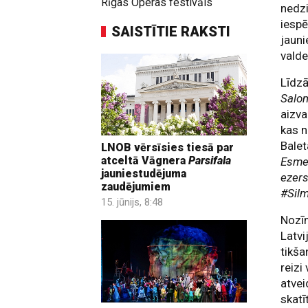
Rīgas Operas festivāls
nedzi
iespē
SAISTĪTIE RAKSTI
jauni
valde
Līdz
Salom
aizv
kas n
Bale
LNOB vērsīsies tiesā par
atceltā Vāgnera
Parsifala
Esme
jauniestudējuma
ezers
zaudējumiem
#Sil
15. jūnijs, 8:48
Nozīm
Latvi
tikša
reizi
atvei
skatī