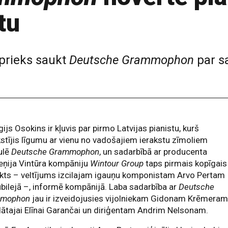
tu
 prieks saukt
Deutsche Grammophon
par s
ijs Osokins ir kļuvis par pirmo Latvijas pianistu, kurš
stījis līgumu ar vienu no vadošajiem ierakstu zīmoliem
ulē
Deutsche Grammophon
, un sadarbībā ar producenta
eņija Vintūra kompāniju
Wintour Group
taps pirmais kopīgais
kts – veltījums izcilajam igauņu komponistam Arvo Pertam
ubilejā –, informē kompānijā. Laba sadarbība ar
Deutsche
mmophon
jau ir izveidojusies vijolniekam Gidonam Krēmeram
ātajai Elīnai Garančai un diriģentam Andrim Nelsonam.