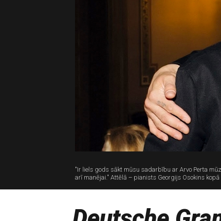
"Ir liels gods sākt mūsu sadarbību ar Arvo Perta mū
arī manējai." Attēlā – pianists Georgijs Osokins kopā
Deutsche Gr