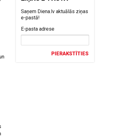
r
Saņem Diena.lv aktuālās ziņas
e-pastā!
E-pasta adrese
PIERAKSTĪTIES
un
s
m