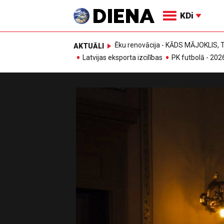
KDi
Ēku renovācija - KĀDS MĀJOKLIS
AKTUĀLI
Latvijas eksporta izcilības
PK futbolā - 202