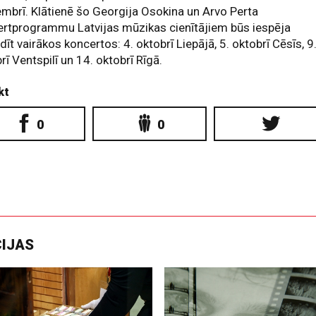
mbrī. Klātienē šo Georgija Osokina un Arvo Perta
ertprogrammu Latvijas mūzikas cienītājiem būs iespēja
dīt vairākos koncertos: 4. oktobrī Liepājā, 5. oktobrī Cēsīs, 9
rī Ventspilī un 14. oktobrī Rīgā.
kt
0
0
CIJAS