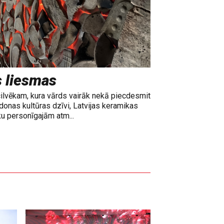
s liesmas
cilvēkam, kura vārds vairāk nekā piecdesmit
adonas kultūras dzīvi, Latvijas keramikas
ku personīgajām atm...