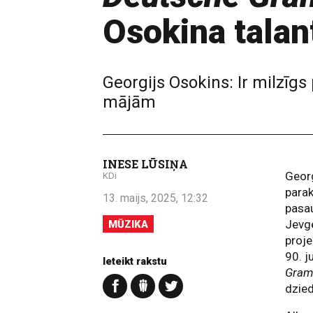
Osokina talan
Georgijs Osokins: Ir milzīgs
mājām
INESE LŪSIŅA
Georg
KDi
parak
13. maijs, 2025, 12:32
pasa
Jevg
MŪZIKA
proje
90. j
Ieteikt rakstu
Gra
dzied