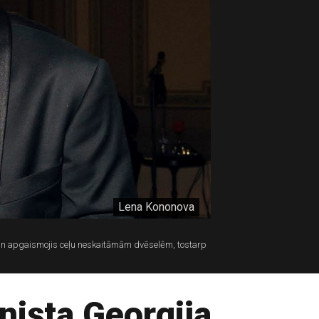
Lena Kononova
s un apgaismojis ceļu neskaitāmām dvēselēm, tostarp
nista Georgija