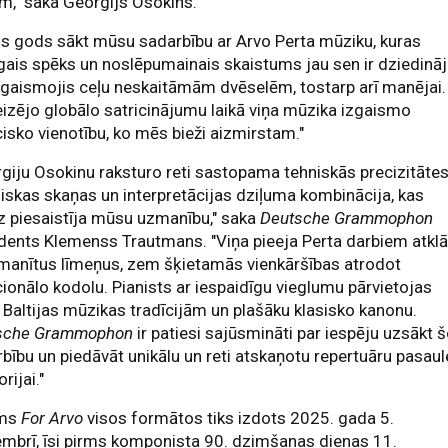
," saka Georgijs Osokins.
iels gods sākt mūsu sadarbību ar Arvo Perta mūziku, kuras
gais spēks un noslēpumainais skaistums jau sen ir dziedināj
gaismojis ceļu neskaitāmām dvēselēm, tostarp arī manējai.
izējo globālo satricinājumu laikā viņa mūzika izgaismo
cisko vienotību, ko mēs bieži aizmirstam."
giju Osokinu raksturo reti sastopama tehniskās precizitātes
liskas skaņas un interpretācijas dziļuma kombinācija, kas
z piesaistīja mūsu uzmanību," saka
Deutsche Grammophon
dents Klemenss Trautmans. "Viņa pieeja Perta darbiem atklā
manītus līmeņus, zem šķietamās vienkāršības atrodot
onālo kodolu. Pianists ar iespaidīgu vieglumu pārvietojas
 Baltijas mūzikas tradīcijām un plašāku klasisko kanonu.
sche Grammophon
ir patiesi sajūsmināti par iespēju uzsākt 
bību un piedāvāt unikālu un reti atskaņotu repertuāru pasau
rijai."
ms
For Arvo
visos formātos tiks izdots 2025. gada 5.
mbrī, īsi pirms komponista 90. dzimšanas dienas 11.