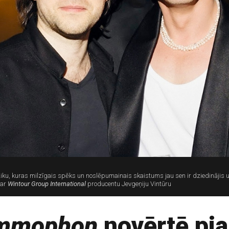
ziku, kuras milzīgais spēks un noslēpumainais skaistums jau sen ir dziedināji
 ar
Wintour Group International
producentu Jevgeņiju Vintūru
ammophon
novērtē pia