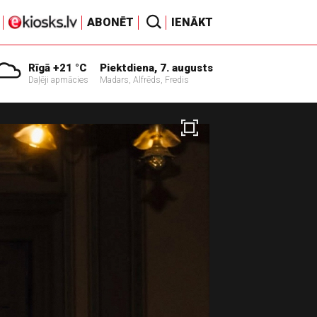
ABONĒT
IENĀKT
Rīgā +21 °C
Piektdiena, 7. augusts
Daļēji apmācies
Madars, Alfrēds, Fredis