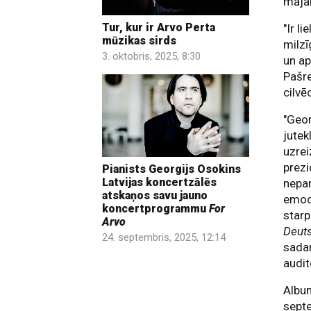
mājām
Tur, kur ir Arvo Perta
"Ir l
mūzikas sirds
milzī
3. oktobris, 2025, 8:30
un ap
Pašre
cilvē
"Geor
jutek
uzrei
prezi
Pianists Georgijs Osokins
Latvijas koncertzālēs
nepa
atskaņos savu jauno
emoci
koncertprogrammu
For
starp
Arvo
Deut
24. septembris, 2025, 12:14
sadar
audito
Albu
septe