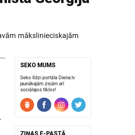
avām mākslinieciskajām
SEKO MUMS
Seko līdzi portāla Diena.lv
jaunākajām ziņām arī
sociālajos tīklos!
,
ZIŅAS E-PASTĀ