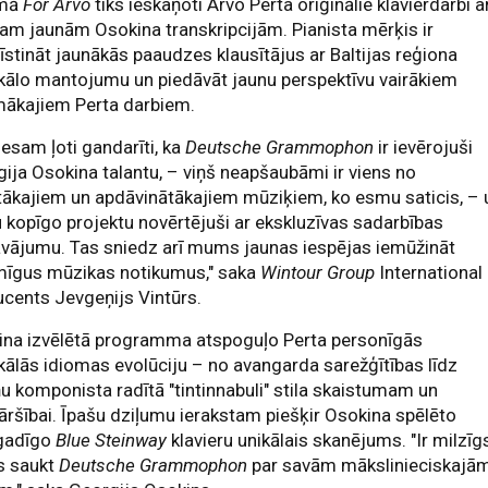
umā
For Arvo
tiks ieskaņoti Arvo Perta oriģinālie klavierdarbi a
am jaunām Osokina transkripcijām. Pianista mērķis ir
īstināt jaunākās paaudzes klausītājus ar Baltijas reģiona
kālo mantojumu un piedāvāt jaunu perspektīvu vairākiem
mākajiem Perta darbiem.
esam ļoti gandarīti, ka
Deutsche Grammophon
ir ievērojuši
ija Osokina talantu, – viņš neapšaubāmi ir viens no
tākajiem un apdāvinātākajiem mūziķiem, ko esmu saticis, – 
kopīgo projektu novērtējuši ar ekskluzīvas sadarbības
vājumu. Tas sniedz arī mums jaunas iespējas iemūžināt
mīgus mūzikas notikumus," saka
Wintour Group
International
cents Jevgeņijs Vintūrs.
ina izvēlētā programma atspoguļo Perta personīgās
ālās idiomas evolūciju – no avangarda sarežģītības līdz
u komponista radītā "tintinnabuli" stila skaistumam un
āršībai. Īpašu dziļumu ierakstam piešķir Osokina spēlēto
gadīgo
Blue Steinway
klavieru unikālais skanējums. "Ir milzīg
s saukt
Deutsche Grammophon
par savām mākslinieciskajā