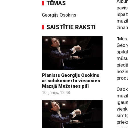
Alb
TĒMAS
pavis
iepaz
Georgijs Osokins
muzi
SAISTĪTIE RAKSTI
zinā
"Mēs 
Georg
spilg
mūsu 
piedā
nozī
Pianists Georgijs Osokins
produ
ar solokoncertu viesosies
Mazajā Mežotnes pilī
Osok
10. jūnijs, 12:48
muzik
igauņ
vienk
simt
priek