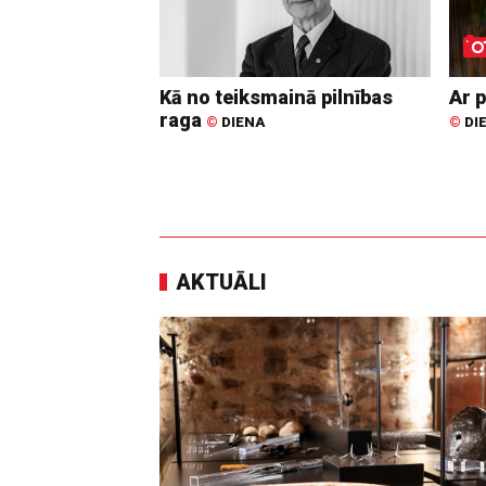
Kā no teiksmainā pilnības
Ar p
raga
©
DIENA
©
DI
AKTUĀLI