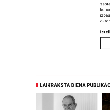
septe
konc
izbau
oktob
Ietei
LAIKRAKSTA DIENA PUBLIKĀ