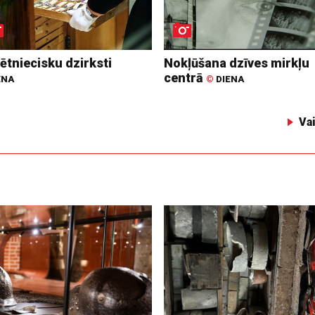
ētniecisku dzirksti
Nokļūšana dzīves mirkļu
centrā
ENA
©
DIENA
Va