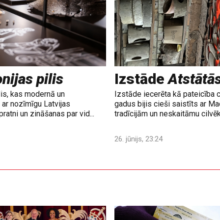
nijas pilis
Izstāde
Atstātā
lis, kas modernā un
Izstāde iecerēta kā pateicība 
ar nozīmīgu Latvijas
gadus bijis cieši saistīts ar M
ratni un zināšanas par vid...
tradīcijām un neskaitāmu cilvē
26. jūnijs, 23:24