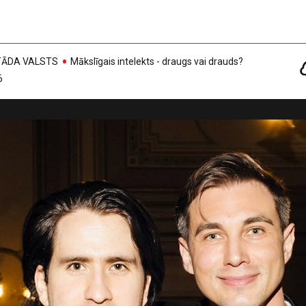
, TĀDA VALSTS
Mākslīgais intelekts - draugs vai drauds?
6