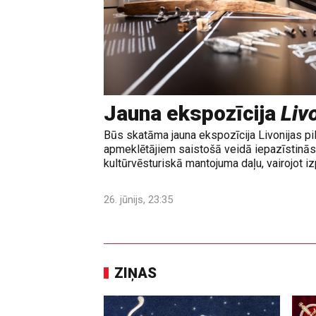
Jauna ekspozīcija
Livo
Būs skatāma jauna ekspozīcija Livonijas pi
apmeklētājiem saistošā veidā iepazīstinās 
kultūrvēsturiskā mantojuma daļu, vairojot izp
26. jūnijs, 23:35
ZIŅAS