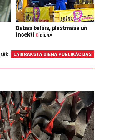
Dabas balsis, plastmasa un
insekti
©
DIENA
irāk
LAIKRAKSTA DIENA PUBLIKĀCIJAS