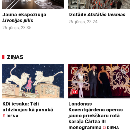
Jauna ekspozīcija
Izstāde
Atstātās liesmas
Livonijas pilis
26. jūnijs, 23:24
26. jūnijs, 23:35
ZIŅAS
KDi iesaka: Tēli
Londonas
atdzīvojas kā pasakā
Koventgārdena operas
jauno priekškaru rotā
©
DIENA
karaļa Čārlza III
monogramma
©
DIENA