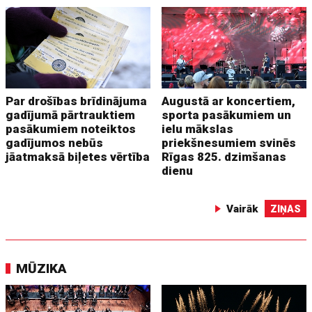
Par drošības brīdinājuma
Augustā ar koncertiem,
gadījumā pārtrauktiem
sporta pasākumiem un
pasākumiem noteiktos
ielu mākslas
gadījumos nebūs
priekšnesumiem svinēs
jāatmaksā biļetes vērtība
Rīgas 825. dzimšanas
dienu
Vairāk
ZIŅAS
MŪZIKA