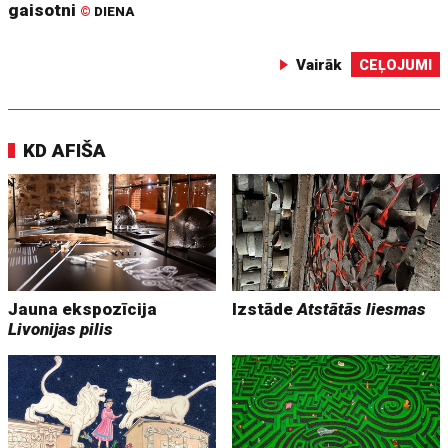
gaisotni
©
DIENA
Vairāk
CEĻOJUMI
KD AFIŠA
Jauna ekspozīcija
Izstāde
Atstātās liesmas
Livonijas pilis