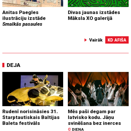
Anitas Paegles
Divas jaunas izstādes
ilustrāciju izstāde
Māksla XO galerijā
Smalkās pasaules
Vairāk
KD AFIŠA
DEJA
Rudenī norisināsies 31.
Mēs paši degam par
Starptautiskais Baltijas
latvisko kodu. Jāņu
Baleta festivāls
svinēšana bez inerces
©
DIENA