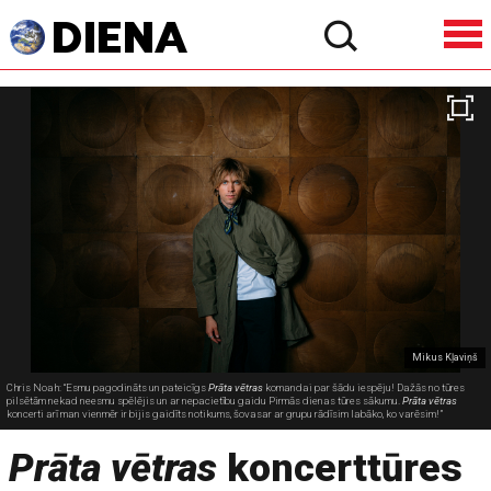
Mikus Kļaviņš
Chris Noah: “Esmu pagodināts un pateicīgs
Prāta vētras
komandai par šādu iespēju! Dažās no tūres
pilsētām nekad neesmu spēlējis un ar nepacietību gaidu Pirmās dienas tūres sākumu.
Prāta vētras
koncerti arī man vienmēr ir bijis gaidīts notikums, šovasar ar grupu rādīsim labāko, ko varēsim!”
Prāta vētras
koncerttūres