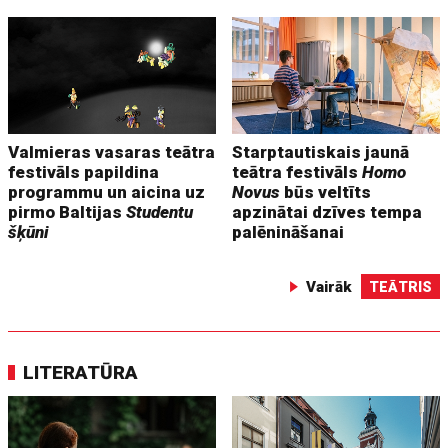
Valmieras vasaras teātra
Starptautiskais jaunā
festivāls papildina
teātra festivāls
Homo
programmu un aicina uz
Novus
būs veltīts
pirmo Baltijas
Studentu
apzinātai dzīves tempa
šķūni
palēnināšanai
Vairāk
TEĀTRIS
LITERATŪRA