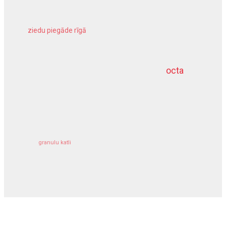
ziedu piegāde rīgā
meliorācijas darbi
octa
dziļurbums
kravu apdrošināšana
granulu katli
siltumsūknis