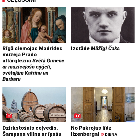
Rīgā ciemojas Madrides
Izstāde
Mūžīgi Čaks
muzeja Prado
altārglezna
Svētā Ģimene
ar muzicējošo eņģeli,
svētajām Katrīnu un
Barbaru
Dzirkstošais ceļvedis.
No Pakrojas līdz
Šampaņa vilina ar īpašu
Ilzenbergai
©
DIENA