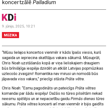
koncertzālē
Palladium
9. jūnijs, 2025, 10:21
MŪZIKA
“Mūsu lielajos koncertos vienmēr ir kāds īpašs viesis, kurš
sagaida un iepriecina skatītājus vakara sākumā. Mūsuprāt,
Chris Noah uzstāšanās kopā ar viņa lieliskajiem draugiem
būs brīnišķīga iespēja dzirdēt un atklāt Latvijas popmūzikas
uzlecošo zvaigzni! Romantika nav mirusi un nomodā būs
jāpavada viss vakars,” priecīgi stāsta
Prāta vētra.
Chris Noah: “Esmu pagodināts un pateicīgs
Prāta vētras
komandai par šādu iespēju! Dažās no tūres pilsētām nekad
neesmu spēlējis un ar nepacietību gaidu
Pirmās dienas tūres
sākumu.
Prāta vētras
koncerti arī man vienmēr ir bijis gaidīts