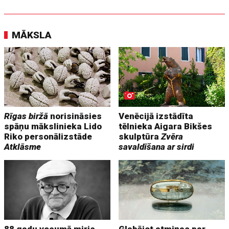
MĀKSLA
Rīgas biržā
norisināsies
Venēcijā izstādīta
spāņu mākslinieka Lido
tēlnieka Aigara Bikšes
Riko personālizstāde
skulptūra
Zvēra
Atklāsme
savaldīšana ar sirdi