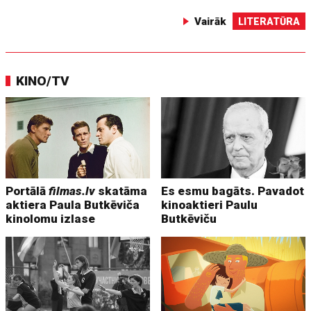
Vairāk
LITERATŪRA
KINO/TV
Portālā
filmas.lv
skatāma
Es esmu bagāts. Pavadot
aktiera Paula Butkēviča
kinoaktieri Paulu
kinolomu izlase
Butkēviču