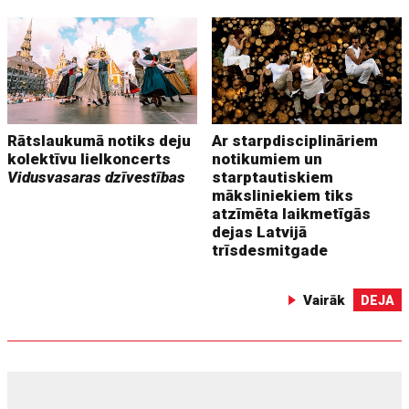
Rātslaukumā notiks deju
Ar starpdisciplināriem
kolektīvu lielkoncerts
notikumiem un
Vidusvasaras dzīvestības
starptautiskiem
māksliniekiem tiks
atzīmēta laikmetīgās
dejas Latvijā
trīsdesmitgade
Vairāk
DEJA