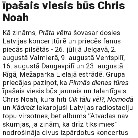
īpašais viesis būs Chris
Noah
Kā zināms,
Prāta vētra
šovasar dosies
Latvijas koncerttūrē un priecēs fanus
piecās pilsētās - 26. jūlijā Jelgavā, 2.
augustā Valmierā, 9. augustā Ventspilī,
16. augustā Daugavpilī un 23. augustā
Rīgā, Mežaparka Lielajā estrādē. Grupa
priecājas paziņot, ka
Pirmās dienas tūres
īpašais viesis būs jaunais un talantīgais
Chris Noah, kura hiti
Cik tālu vēl?, Nomodā
un
Kādreiz
iekarojuši Latvijas radiostaciju
topu virsotnes, bet albums “Atvadas nav
skumjas, ja zinām, ka drīz tiksimies”
nodrošināja divus izpārdotus koncertus