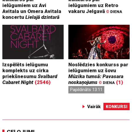
ielūgumiem uz Avi
ielūgumiem uz Retro
Avitala un Omera Avitala
vakaru Jelgavā
©
DIENA
koncertu
Lielajā dzintarā
Izspēlēts ielūgumu
Noslēdzies konkurss par
komplekts uz cirka
ielūgumiem uz šovu
priekšnesumu
Svalbard
Mūzika tumsā: Pavasara
Cabaret Night
(2546)
noskaņojums
(1)
©
DIENA
Papildināts 13:11
Vairāk
KONKURSI
CEĻOJUMI