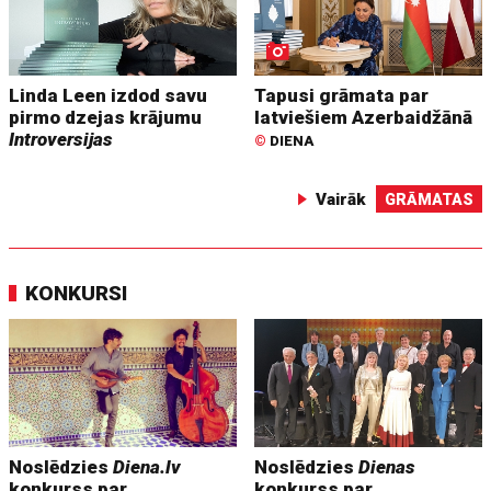
Linda Leen izdod savu
Tapusi grāmata par
pirmo dzejas krājumu
latviešiem Azerbaidžānā
Introversijas
©
DIENA
Vairāk
GRĀMATAS
KONKURSI
Noslēdzies
Diena.lv
Noslēdzies
Dienas
konkurss par
konkurss par