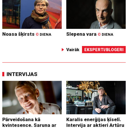
Noasa šķirsts
Slepena vara
©
DIENA
©
DIENA
Vairāk
EKSPERTI/BLOGERI
INTERVIJAS
Pārveidošana kā
Karalis enerģijas ķīselī.
kvintesence. Saruna ar
Intervija ar aktieri Artūru