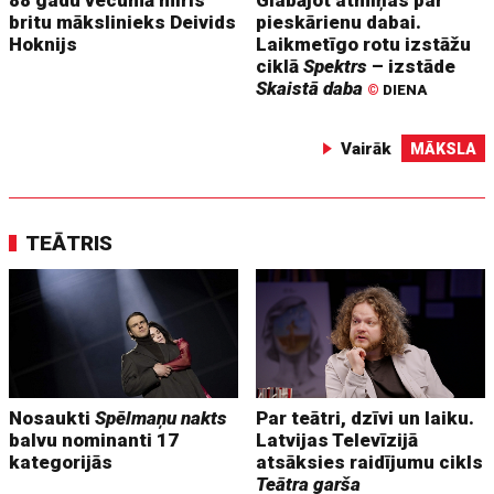
88 gadu vecumā miris
Glabājot atmiņas par
britu mākslinieks Deivids
pieskārienu dabai.
Hoknijs
Laikmetīgo rotu izstāžu
ciklā
Spektrs
– izstāde
Skaistā daba
©
DIENA
Vairāk
MĀKSLA
TEĀTRIS
Nosaukti
Spēlmaņu nakts
Par teātri, dzīvi un laiku.
balvu nominanti 17
Latvijas Televīzijā
kategorijās
atsāksies raidījumu cikls
Teātra garša