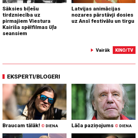
Sāksies biļešu
Latvijas animācijas
tirdzniecība uz
nozares pārstāvji dosies
pirmajiem Viestura
uz Ansī festivālu un tirgu
Kairiša spēlfilmas
Uļa
seansiem
Vairāk
KINO/TV
EKSPERTI/BLOGERI
Braucam tālāk!
Lāča paziņojums
©
DIENA
©
DIENA