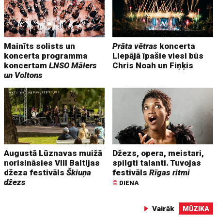
Mainīts solists un
Prāta vētras
koncerta
koncerta programma
Liepājā īpašie viesi būs
koncertam
LNSO Mālers
Chris Noah un Fiņķis
un Voltons
Augustā Lūznavas muižā
Džezs, opera, meistari,
norisināsies VIII Baltijas
spilgti talanti. Tuvojas
džeza festivāls
Škiuņa
festivāls
Rīgas ritmi
džezs
©
DIENA
Vairāk
MŪZIKA