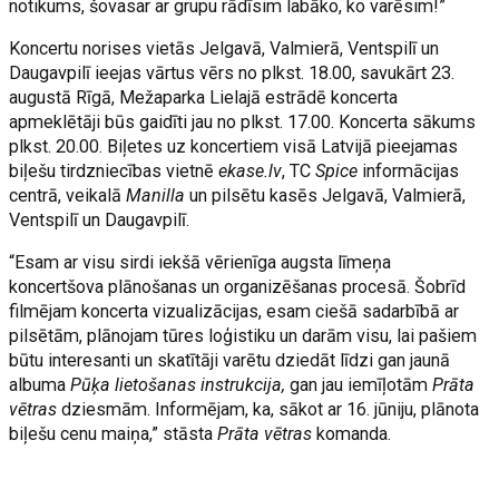
notikums, šovasar ar grupu rādīsim labāko, ko varēsim!”
Koncertu norises vietās Jelgavā, Valmierā, Ventspilī un
Daugavpilī ieejas vārtus vērs no plkst. 18.00, savukārt 23.
augustā Rīgā, Mežaparka Lielajā estrādē koncerta
apmeklētāji būs gaidīti jau no plkst. 17.00. Koncerta sākums
plkst. 20.00. Biļetes uz koncertiem visā Latvijā pieejamas
biļešu tirdzniecības vietnē
ekase.lv
, TC
Spice
informācijas
centrā, veikalā
Manilla
un pilsētu kasēs Jelgavā, Valmierā,
Ventspilī un Daugavpilī.
“Esam ar visu sirdi iekšā vērienīga augsta līmeņa
koncertšova plānošanas un organizēšanas procesā. Šobrīd
filmējam koncerta vizualizācijas, esam ciešā sadarbībā ar
pilsētām, plānojam tūres loģistiku un darām visu, lai pašiem
būtu interesanti un skatītāji varētu dziedāt līdzi gan jaunā
albuma
Pūķa lietošanas instrukcija,
gan jau iemīļotām
Prāta
vētras
dziesmām. Informējam, ka, sākot ar 16. jūniju, plānota
biļešu cenu maiņa,” stāsta
Prāta vētras
komanda.