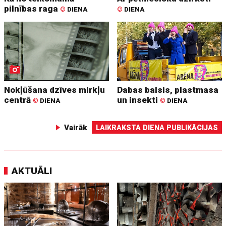
pilnības raga
©
DIENA
©
DIENA
Nokļūšana dzīves mirkļu
Dabas balsis, plastmasa
centrā
un insekti
©
DIENA
©
DIENA
Vairāk
LAIKRAKSTA DIENA PUBLIKĀCIJAS
AKTUĀLI