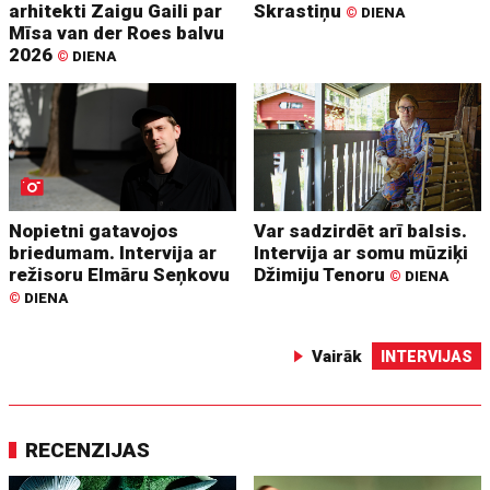
arhitekti Zaigu Gaili par
Skrastiņu
©
DIENA
Mīsa van der Roes balvu
2026
©
DIENA
Nopietni gatavojos
Var sadzirdēt arī balsis.
briedumam. Intervija ar
Intervija ar somu mūziķi
režisoru Elmāru Seņkovu
Džimiju Tenoru
©
DIENA
©
DIENA
Vairāk
INTERVIJAS
RECENZIJAS