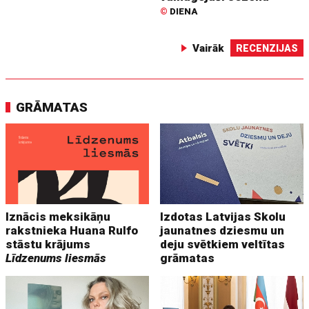
©
DIENA
Vairāk
RECENZIJAS
GRĀMATAS
Iznācis meksikāņu
Izdotas Latvijas Skolu
rakstnieka Huana Rulfo
jaunatnes dziesmu un
stāstu krājums
deju svētkiem veltītas
Līdzenums liesmās
grāmatas