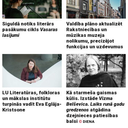
Siguldā notiks literārs
Valdība plāno aktualizēt
pasākumu cikls
Vasaras
Rakstniecības un
lasījumi
mūzikas muzeja
nolikumu, precizējot
funkcijas un uzdevumus
LU Literatūras, folkloras
Kā starmeša gaismas
un mākslas institūtu
kūlis. Izstāde
Vizma
turpinās vadīt Eva Eglāja-
Belševica. Laiks runā gadu
Kristsone
gredzenos
atgādina
dzejnieces patiesības
balsi
©
DIENA