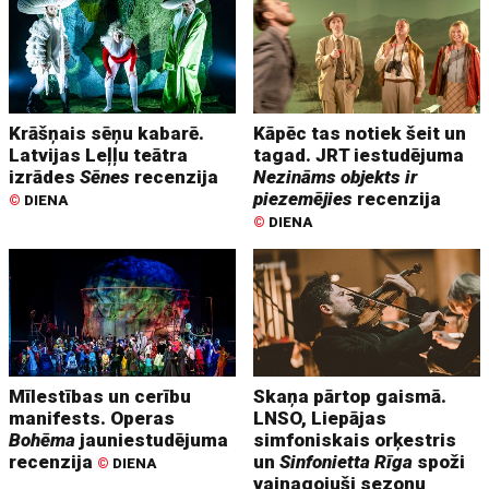
Krāšņais sēņu kabarē.
Kāpēc tas notiek šeit un
Latvijas Leļļu teātra
tagad. JRT iestudējuma
izrādes
Sēnes
recenzija
Nezināms objekts ir
piezemējies
recenzija
©
DIENA
©
DIENA
Mīlestības un cerību
Skaņa pārtop gaismā.
manifests. Operas
LNSO, Liepājas
Bohēma
jauniestudējuma
simfoniskais orķestris
recenzija
un
Sinfonietta Rīga
spoži
©
DIENA
vainagojuši sezonu