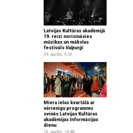
Latvijas Kultūras akadēmijā
19. reizi norisināsies
mūzikas un mākslas
festivāls
Valpurģi
29. aprīlis, 9:30
Miera ielas kvartālā ar
vērienīgu programmu
svinēs Latvijas Kultūras
akadēmijas Informācijas
dienu
16. aprīlis, 14:48