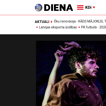
KDi
Ēku renovācija - KĀDS MĀJOKLIS
AKTUĀLI
Latvijas eksporta izcilības
PK futbolā - 202