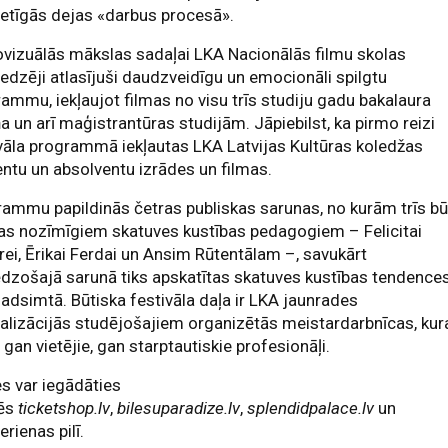
etīgās dejas «darbus procesā».
vizuālās mākslas sadaļai LKA Nacionālās filmu skolas
edzēji atlasījuši daudzveidīgu un emocionāli spilgtu
ammu, iekļaujot filmas no visu trīs studiju gadu bakalaura
a un arī maģistrantūras studijām. Jāpiebilst, ka pirmo reizi
vāla programmā iekļautas LKA Latvijas Kultūras koledžas
ntu un absolventu izrādes un filmas.
ammu papildinās četras publiskas sarunas, no kurām trīs b
tas nozīmīgiem skatuves kustības pedagogiem – Felicitai
rei, Ērikai Ferdai un Ansim Rūtentālam –, savukārt
dzošajā sarunā tiks apskatītas skatuves kustības tendence
adsimtā. Būtiska festivāla daļa ir LKA jaunrades
alizācijās studējošajiem organizētās meistardarbnīcas, kur
 gan vietējie, gan starptautiskie profesionāļi.
es var iegādāties
nēs
ticketshop.lv
,
bilesuparadize.lv
,
splendidpalace.lv
un
rienas pilī.