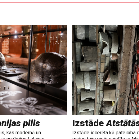
nijas pilis
Izstāde
Atstātā
lis, kas modernā un
Izstāde iecerēta kā pateicība 
ar nozīmīgu Latvijas
gadus bijis cieši saistīts ar M