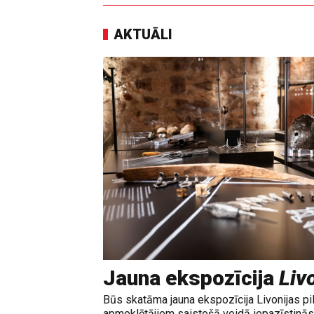
AKTUĀLI
Jauna ekspozīcija
Livo
Būs skatāma jauna ekspozīcija Livonijas pi
apmeklētājiem saistošā veidā iepazīstinās 