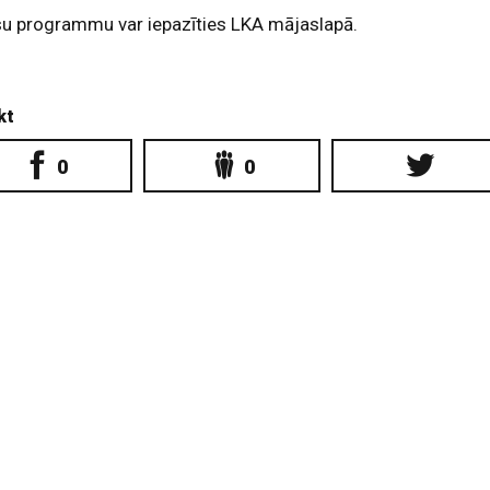
su programmu var iepazīties LKA mājaslapā.
kt
0
0