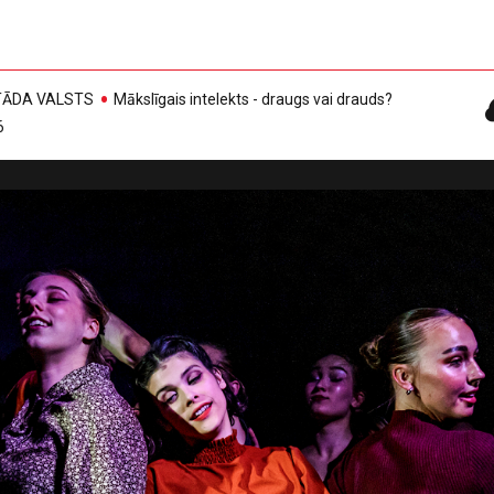
, TĀDA VALSTS
Mākslīgais intelekts - draugs vai drauds?
6