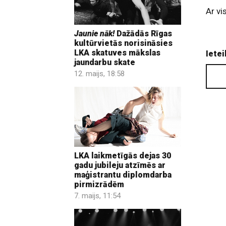
Ar vi
Jaunie nāk!
Dažādās Rīgas
kultūrvietās norisināsies
LKA skatuves mākslas
Ietei
jaundarbu skate
12. maijs, 18:58
LKA laikmetīgās dejas 30
gadu jubileju atzīmēs ar
maģistrantu diplomdarba
pirmizrādēm
7. maijs, 11:54