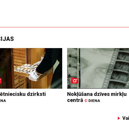
CIJAS
ētniecisku dzirksti
Nokļūšana dzīves mirkļu
centrā
ENA
©
DIENA
Va