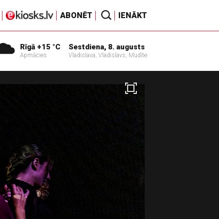
ABONĒT
IENĀKT
Rīgā +15 °C
Sestdiena, 8. augusts
Apmācies
Vladislava, Vladislavs, Mudīte