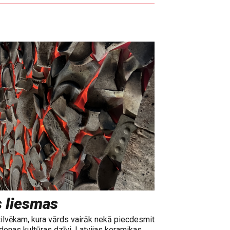
s liesmas
cilvēkam, kura vārds vairāk nekā piecdesmit
adonas kultūras dzīvi, Latvijas keramikas