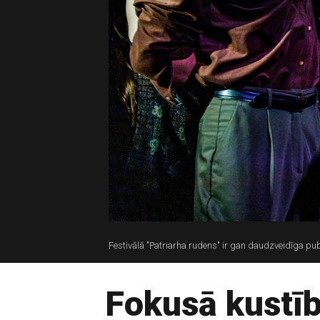
Festivālā "Patriarha rudens" ir gan daudzveidīga pu
Fokusā kustīb