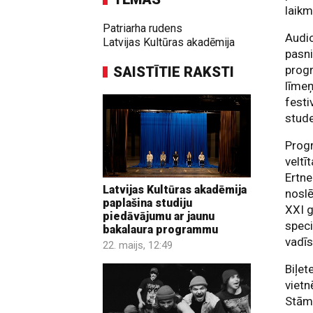
laikm
Patriarha rudens
Audio
Latvijas Kultūras akadēmija
pasni
progr
SAISTĪTIE RAKSTI
līmeņ
festi
stude
Progr
veltī
Ertne
Latvijas Kultūras akadēmija
noslē
paplašina studiju
XXI g
piedāvājumu ar jaunu
speci
bakalaura programmu
vadīs
22. maijs, 12:49
Biļet
viet
Stāme