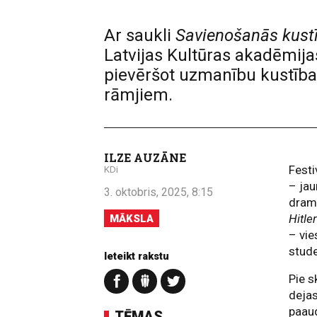
Ar saukli
Savienošanās kust
Latvijas Kultūras akadēmija
pievēršot uzmanību kustībai
rāmjiem.
ILZE AUZĀNE
Festi
KDi
– jau
3. oktobris, 2025, 8:15
drama
Hitle
MĀKSLA
– vie
stud
Ieteikt rakstu
Pie s
deja
paaud
TĒMAS