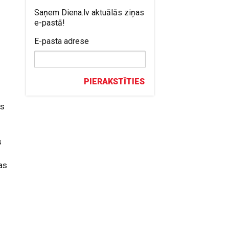
Saņem Diena.lv aktuālās ziņas
e-pastā!
E-pasta adrese
PIERAKSTĪTIES
ūs
s
as