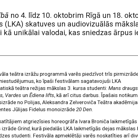
ībā
no 4. līdz 10. oktobrim Rīgā un 18. okt
s (LKA) skatuves un audiovizuālās māksla
 kā unikālai valodai, kas sniedzas ārpus 
vāla teātra izrāžu programmā varēs piedzīvot trīs pirmizrād
niestudējumus, ko īpaši festivālam sagatavojuši LKA
tiskā teātra režijas mākslas 3. kursa studenti:
Mans draug
rs, Vardes
un
Ēdiena lifts
, kā arī citus darbus. Īpašais notiku
sizrāde no Polijas, Aleksandra Zelveroviča Teātra akadēmija
entes Jūlijas Fidelus monoizrāde
20 Den
.
katītājiem atgriezīsies horeogrāfa Ivara Broniča laikmetīgās
s izrāde
Grind
, kurā piedalās LKA laikmetīgās dejas mākslas 
zes studenti. Festivāla apmeklētāji varēs noskatīties arī di