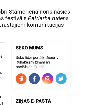
obrī Stāmerienā norisināsies
s festivāls
Patriarha rudens
,
ierastajiem komunikācijas
SEKO MUMS
es
Seko līdzi portāla Diena.lv
jaunākajām ziņām arī
s
sociālajos tīklos!
ms
s
8.
ZIŅAS E-PASTĀ
vus