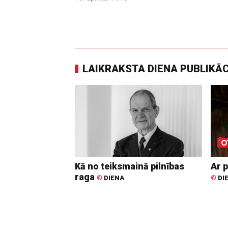
LAIKRAKSTA DIENA PUBLIKĀ
Kā no teiksmainā pilnības
Ar p
raga
©
DIENA
©
DI