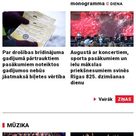
monogramma
©
DIENA
Par drošības brīdinājuma
Augustā ar koncertiem,
gadījumā pārtrauktiem
sporta pasākumiem un
pasākumiem noteiktos
ielu mākslas
gadījumos nebūs
priekšnesumiem svinēs
jāatmaksā biļetes vērtība
Rīgas 825. dzimšanas
dienu
Vairāk
ZIŅAS
MŪZIKA