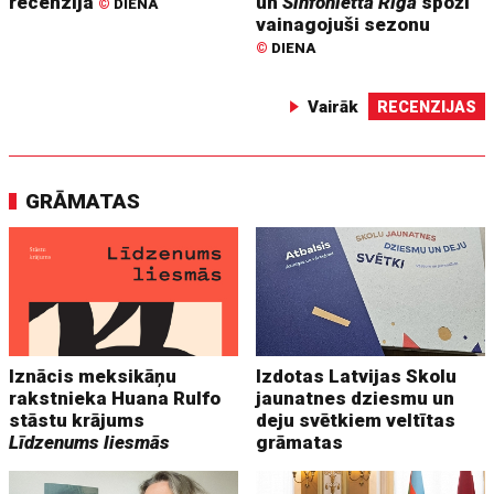
recenzija
un
Sinfonietta Rīga
spoži
©
DIENA
vainagojuši sezonu
©
DIENA
Vairāk
RECENZIJAS
GRĀMATAS
Iznācis meksikāņu
Izdotas Latvijas Skolu
rakstnieka Huana Rulfo
jaunatnes dziesmu un
stāstu krājums
deju svētkiem veltītas
Līdzenums liesmās
grāmatas