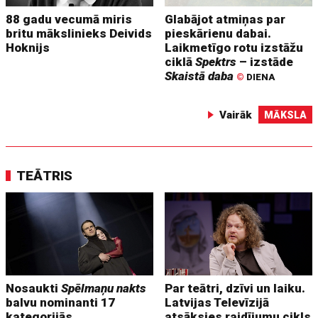
88 gadu vecumā miris
Glabājot atmiņas par
britu mākslinieks Deivids
pieskārienu dabai.
Hoknijs
Laikmetīgo rotu izstāžu
ciklā
Spektrs
– izstāde
Skaistā daba
©
DIENA
Vairāk
MĀKSLA
TEĀTRIS
Nosaukti
Spēlmaņu nakts
Par teātri, dzīvi un laiku.
balvu nominanti 17
Latvijas Televīzijā
kategorijās
atsāksies raidījumu cikls