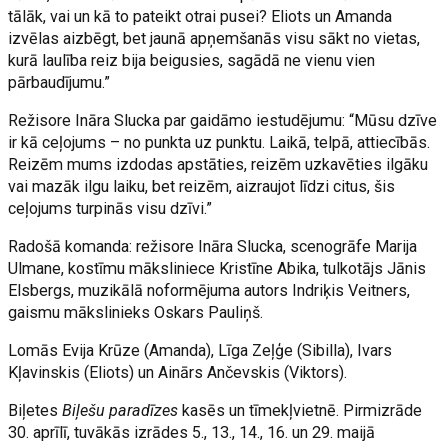
tālāk, vai un kā to pateikt otrai pusei? Eliots un Amanda
izvēlas aizbēgt, bet jaunā apņemšanās visu sākt no vietas,
kurā laulība reiz bija beigusies, sagādā ne vienu vien
pārbaudījumu.”
Režisore Ināra Slucka par gaidāmo iestudējumu: “Mūsu dzīve
ir kā ceļojums – no punkta uz punktu. Laikā, telpā, attiecībās.
Reizēm mums izdodas apstāties, reizēm uzkavēties ilgāku
vai mazāk ilgu laiku, bet reizēm, aizraujot līdzi citus, šis
ceļojums turpinās visu dzīvi.”
Radošā komanda: režisore Ināra Slucka, scenogrāfe Marija
Ulmane, kostīmu māksliniece Kristīne Abika, tulkotājs Jānis
Elsbergs, muzikālā noformējuma autors Indriķis Veitners,
gaismu mākslinieks Oskars Pauliņš.
Lomās Evija Krūze (Amanda), Līga Zeļģe (Sibilla), Ivars
Kļavinskis (Eliots) un Ainārs Ančevskis (Viktors).
Biļetes
Biļešu paradīzes
kasēs un tīmekļvietnē. Pirmizrāde
30. aprīlī, tuvākās izrādes 5., 13., 14., 16. un 29. maijā