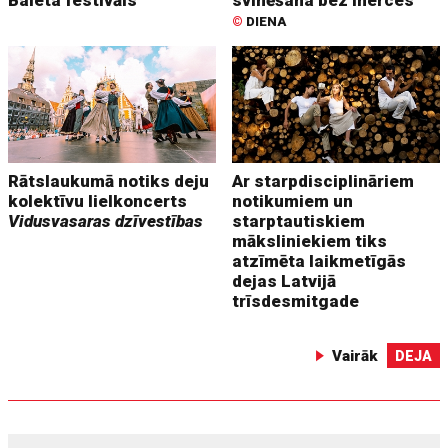
Baleta festivāls
svinēšana bez inerces
©
DIENA
Rātslaukumā notiks deju
Ar starpdisciplināriem
kolektīvu lielkoncerts
notikumiem un
Vidusvasaras dzīvestības
starptautiskiem
māksliniekiem tiks
atzīmēta laikmetīgās
dejas Latvijā
trīsdesmitgade
Vairāk
DEJA