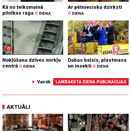
Kā no teiksmainā
Ar pētniecisku dzirksti
pilnības raga
©
DIENA
©
DIENA
Nokļūšana dzīves mirkļu
Dabas balsis, plastmasa
centrā
un insekti
©
DIENA
©
DIENA
Vairāk
LAIKRAKSTA DIENA PUBLIKĀCIJAS
AKTUĀLI