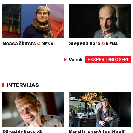
Noasa šķirsts
Slepena vara
©
DIENA
©
DIENA
Vairāk
EKSPERTI/BLOGERI
INTERVIJAS
Pārveidošana kā
Karalis enerģijas ķīselī.