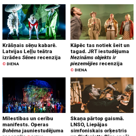
Krāšņais sēņu kabarē.
Kāpēc tas notiek šeit un
Latvijas Leļļu teātra
tagad. JRT iestudējuma
izrādes
Sēnes
recenzija
Nezināms objekts ir
piezemējies
recenzija
©
DIENA
©
DIENA
Mīlestības un cerību
Skaņa pārtop gaismā.
manifests. Operas
LNSO, Liepājas
Bohēma
jauniestudējuma
simfoniskais orķestris