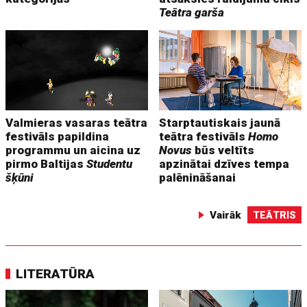
Teātra garša
Valmieras vasaras teātra
Starptautiskais jaunā
festivāls papildina
teātra festivāls
Homo
programmu un aicina uz
Novus
būs veltīts
pirmo Baltijas
Studentu
apzinātai dzīves tempa
šķūni
palēnināšanai
Vairāk
TEĀTRIS
LITERATŪRA