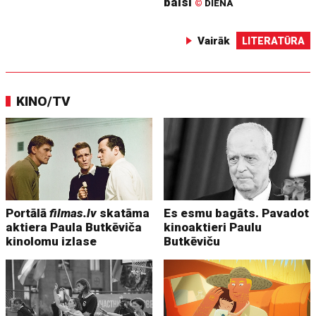
balsi
©
DIENA
Vairāk
LITERATŪRA
KINO/TV
Portālā
filmas.lv
skatāma
Es esmu bagāts. Pavadot
aktiera Paula Butkēviča
kinoaktieri Paulu
kinolomu izlase
Butkēviču