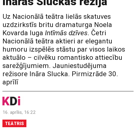
Ināras Sluckas režijā
Uz Nacionālā teātra lielās skatuves
uzdzirkstīs britu dramaturga Noela
Kovarda luga
Intīmās dzīves
. Četri
Nacionālā teātra aktieri ar elegantu
humoru izspēlēs stāstu par visos laikos
aktuālo – cilvēku romantisko attiecību
sarežģījumiem. Jauniestudējuma
režisore Ināra Slucka. Pirmizrāde 30.
aprīlī
16. aprīlis, 16:22
TEĀTRIS