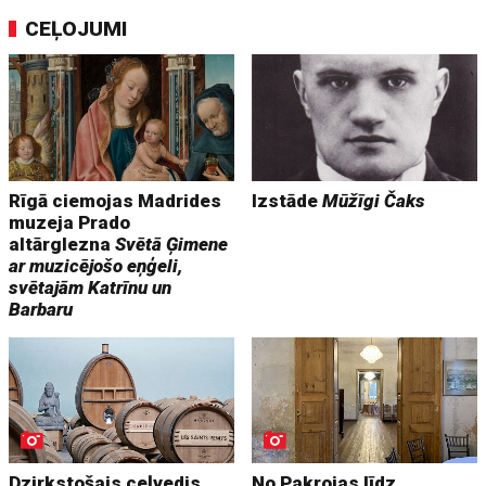
CEĻOJUMI
Rīgā ciemojas Madrides
Izstāde
Mūžīgi Čaks
muzeja Prado
altārglezna
Svētā Ģimene
ar muzicējošo eņģeli,
svētajām Katrīnu un
Barbaru
Dzirkstošais ceļvedis.
No Pakrojas līdz