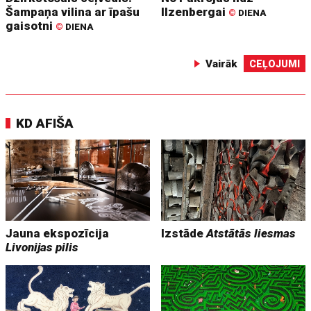
Šampaņa vilina ar īpašu
Ilzenbergai
©
DIENA
gaisotni
©
DIENA
Vairāk
CEĻOJUMI
KD AFIŠA
Jauna ekspozīcija
Izstāde
Atstātās liesmas
Livonijas pilis