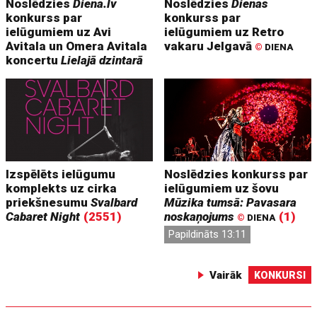
Noslēdzies
Diena.lv
Noslēdzies
Dienas
konkurss par
konkurss par
ielūgumiem uz Avi
ielūgumiem uz Retro
Avitala un Omera Avitala
vakaru Jelgavā
©
DIENA
koncertu
Lielajā dzintarā
Izspēlēts ielūgumu
Noslēdzies konkurss par
komplekts uz cirka
ielūgumiem uz šovu
priekšnesumu
Svalbard
Mūzika tumsā: Pavasara
Cabaret Night
(2551)
noskaņojums
(1)
©
DIENA
Papildināts 13:11
Vairāk
KONKURSI