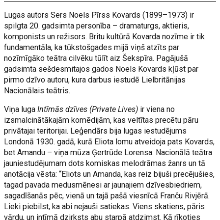
Lugas autors Sers Noels Pīrss Kovards (1899–1973) ir
spilgta 20. gadsimta personība – dramaturgs, aktieris,
komponists un režisors. Britu kultūrā Kovarda nozīme ir tik
fundamentāla, ka tūkstošgades mijā viņš atzīts par
nozīmīgāko teātra cilvēku tūlīt aiz Šekspīra. Pagājušā
gadsimta sešdesmitajos gados Noels Kovards kļūst par
pirmo dzīvo autoru, kura darbus iestudē Lielbritānijas
Nacionālais teātris.
Viņa luga
Intīmās dzīves (Private Lives)
ir viena no
izsmalcinātākajām komēdijām, kas veltītas precētu pāru
privātajai teritorijai. Leģendārs bija lugas iestudējums
Londonā 1930. gadā, kurā Eliota lomu atveidoja pats Kovards,
bet Amandu – viņa mūza Ģertrūde Lorensa. Nacionālā teātra
jauniestudējumam dots komiskas melodrāmas žanrs un tā
anotācija vēsta: “Eliots un Amanda, kas reiz bijuši precējušies,
tagad pavada medusmēnesi ar jaunajiem dzīvesbiedriem,
sagadīšanās pēc, vienā un tajā pašā viesnīcā Franču Rivjērā.
Lieki piebilst, ka abi nejauši satiekas. Viens skatiens, pāris
vārdu, un intīmā dzirksts abu starpā atdzimst. Kā rīkoties