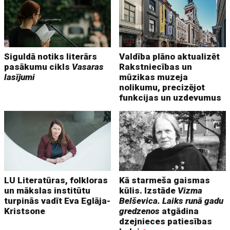
Siguldā notiks literārs
Valdība plāno aktualizēt
pasākumu cikls
Vasaras
Rakstniecības un
lasījumi
mūzikas muzeja
nolikumu, precizējot
funkcijas un uzdevumus
LU Literatūras, folkloras
Kā starmeša gaismas
un mākslas institūtu
kūlis. Izstāde
Vizma
turpinās vadīt Eva Eglāja-
Belševica. Laiks runā gadu
Kristsone
gredzenos
atgādina
dzejnieces patiesības