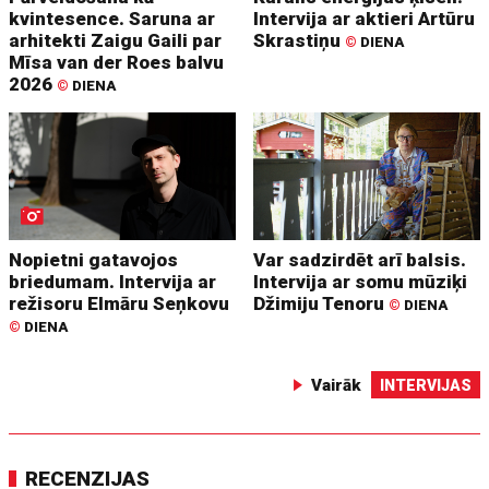
kvintesence. Saruna ar
Intervija ar aktieri Artūru
arhitekti Zaigu Gaili par
Skrastiņu
©
DIENA
Mīsa van der Roes balvu
2026
©
DIENA
Nopietni gatavojos
Var sadzirdēt arī balsis.
briedumam. Intervija ar
Intervija ar somu mūziķi
režisoru Elmāru Seņkovu
Džimiju Tenoru
©
DIENA
©
DIENA
Vairāk
INTERVIJAS
RECENZIJAS