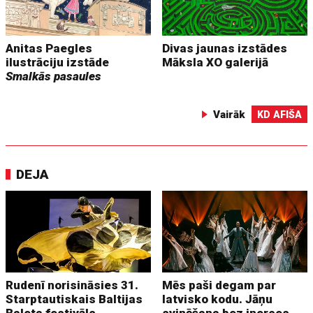
Anitas Paegles
Divas jaunas izstādes
ilustrāciju izstāde
Māksla XO galerijā
Smalkās pasaules
Vairāk
KD AFIŠA
DEJA
Rudenī norisināsies 31.
Mēs paši degam par
Starptautiskais Baltijas
latvisko kodu. Jāņu