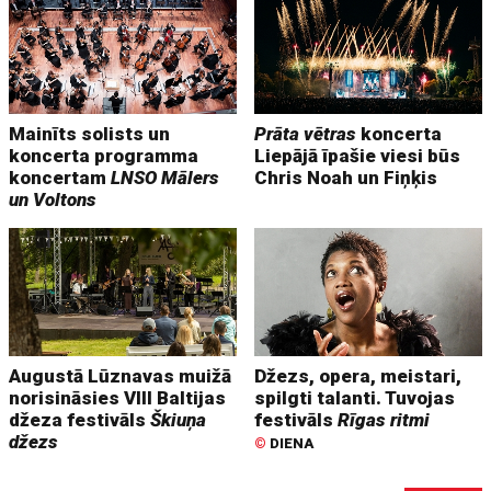
Mainīts solists un
Prāta vētras
koncerta
koncerta programma
Liepājā īpašie viesi būs
koncertam
LNSO Mālers
Chris Noah un Fiņķis
un Voltons
Augustā Lūznavas muižā
Džezs, opera, meistari,
norisināsies VIII Baltijas
spilgti talanti. Tuvojas
džeza festivāls
Škiuņa
festivāls
Rīgas ritmi
džezs
©
DIENA