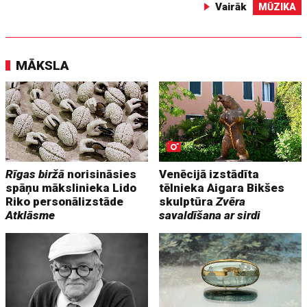
Vairāk
MŪZIKA
MĀKSLA
Rīgas biržā
norisināsies
Venēcijā izstādīta
spāņu mākslinieka Lido
tēlnieka Aigara Bikšes
Riko personālizstāde
skulptūra
Zvēra
Atklāsme
savaldīšana ar sirdi