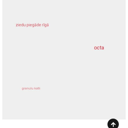
ziedu piegāde rīgā
meliorācijas darbi
octa
dziļurbums
kravu apdrošināšana
granulu katli
siltumsūknis