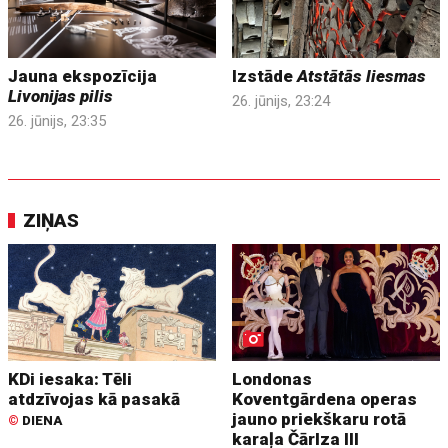
Jauna ekspozīcija
Izstāde
Atstātās liesmas
Livonijas pilis
26. jūnijs, 23:24
26. jūnijs, 23:35
ZIŅAS
KDi iesaka: Tēli
Londonas
atdzīvojas kā pasakā
Koventgārdena operas
jauno priekškaru rotā
©
DIENA
karaļa Čārlza III