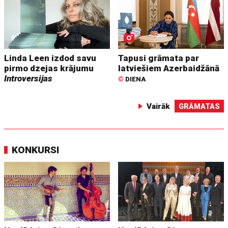
Linda Leen izdod savu
Tapusi grāmata par
pirmo dzejas krājumu
latviešiem Azerbaidžānā
Introversijas
©
DIENA
Vairāk
GRĀMATAS
KONKURSI