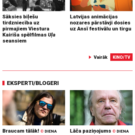
Sāksies biļešu
Latvijas animācijas
tirdzniecība uz
nozares pārstāvji dosies
pirmajiem Viestura
uz Ansī festivālu un tirgu
Kairiša spēlfilmas
Uļa
seansiem
Vairāk
KINO/TV
EKSPERTI/BLOGERI
Braucam tālāk!
Lāča paziņojums
©
DIENA
©
DIENA