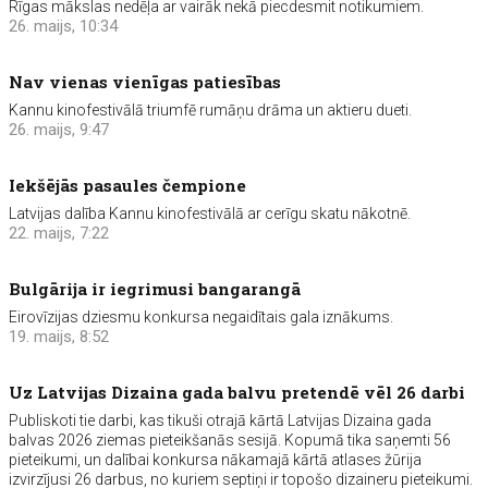
Rīgas mākslas nedēļa ar vairāk nekā piecdesmit notikumiem.
26. maijs, 10:34
Nav vienas vienīgas patiesības
Kannu kinofestivālā triumfē rumāņu drāma un aktieru dueti.
26. maijs, 9:47
Iekšējās pasaules čempione
Latvijas dalība Kannu kinofestivālā ar cerīgu skatu nākotnē.
22. maijs, 7:22
Bulgārija ir iegrimusi bangarangā
Eirovīzijas dziesmu konkursa negaidītais gala iznākums.
19. maijs, 8:52
Uz Latvijas Dizaina gada balvu pretendē vēl 26 darbi
Publiskoti tie darbi, kas tikuši otrajā kārtā Latvijas Dizaina gada
balvas 2026 ziemas pieteikšanās sesijā. Kopumā tika saņemti 56
pieteikumi, un dalībai konkursa nākamajā kārtā atlases žūrija
izvirzījusi 26 darbus, no kuriem septiņi ir topošo dizaineru pieteikumi.