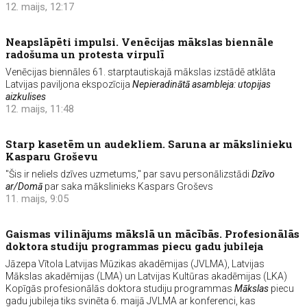
12. maijs, 12:17
Neapslāpēti impulsi. Venēcijas mākslas biennāle
radošuma un protesta virpulī
Venēcijas biennāles 61. starptautiskajā mākslas izstādē atklāta
Latvijas paviljona ekspozīcija
Nepieradinātā asambleja: utopijas
aizkulises
12. maijs, 11:48
Starp kasetēm un audekliem. Saruna ar mākslinieku
Kasparu Groševu
"Šis ir neliels dzīves uzmetums," par savu personālizstādi
Dzīvo
ar/Domā
par saka mākslinieks Kaspars Groševs
11. maijs, 9:05
Gaismas vilinājums mākslā un mācībās. Profesionālās
doktora studiju programmas piecu gadu jubileja
Jāzepa Vītola Latvijas Mūzikas akadēmijas (JVLMA), Latvijas
Mākslas akadēmijas (LMA) un Latvijas Kultūras akadēmijas (LKA)
Kopīgās profesionālās doktora studiju programmas
Mākslas
piecu
gadu jubileja tiks svinēta 6. maijā JVLMA ar konferenci, kas