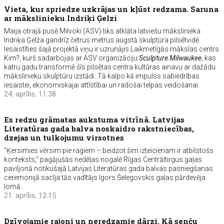
Vieta, kur spriedze uzkrājas un kļūst redzama. Saruna
ar mākslinieku Indriķi Ģelzi
Maija otrajā pusē Milvoki (ASV) tiks atklāta latviešu mākslinieka
Indriķa Ģelža gandrīz četrus metrus augstā skulptūra pilsētvidē.
Iesaistīties šajā projektā viņu ir uzrunājis Laikmetīgās mākslas centrs
Kim?, kurš sadarbojas ar ASV organizāciju
Sculpture Milwaukee
, kas
katru gadu transformē šīs pilsētas centra kultūras ainavu ar dažādu
mākslinieku skulptūru izstādi. Tā kalpo kā impulss sabiedrības
iesaistei, ekonomiskajai attīstībai un radošai telpas veidošanai.
24. aprīlis, 11:38
Es redzu grāmatas aukstuma vitrīnā. Latvijas
Literatūras gada balva noskaidro rakstniecības,
dzejas un tulkojumu virsotnes
"Ķersimies vērsim pie ragiem – beidzot šim izteicienam ir atbilstošs
konteksts," pagājušās nedēļas nogalē Rīgas Centrāltirgus gaļas
paviljonā notikušajā Latvijas Literatūras gada balvas pasniegšanas
ceremonijā sacīja tās vadītājs Igors Šelegovskis gaļas pārdevēja
lomā
21. aprīlis, 12:15
Dzīvojamie rajoni un neredzamie dārzi. Kā senču