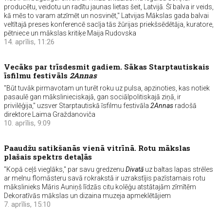
producētu, veidotu un radītu jaunas lietas šeit, Latvijā. Šī balva ir veids,
kā mēs to varam atzīmēt un nosvinēt," Latvijas Mākslas gada balvai
veltītajā preses konferencē sacīja tās žūrijas priekšsēdētāja, kuratore,
pētniece un mākslas kritiķe Maija Rudovska
14. aprīlis, 11:26
Vecāks par trīsdesmit gadiem. Sākas Starptautiskais
īsfilmu festivāls
2Annas
"Būt tuvāk pirmavotam un turēt roku uz pulsa, apzinoties, kas notiek
pasaulē gan mākslinieciskajā, gan sociālpolitiskajā ziņā, ir
privilēģija," uzsver Starptautiskā īsfilmu festivāla
2Annas
radošā
direktore Laima Graždanoviča
10. aprīlis, 9:09
Paaudžu satikšanās vienā vitrīnā. Rotu mākslas
plašais spektrs detaļās
"Kopā ceļš vieglāks," par savu gredzenu
Divatā
uz baltas lapas strēles
ar melnu flomāsteru savā rokrakstā ir uzrakstījis pazīstamais rotu
mākslinieks Māris Auniņš līdzās citu kolēģu atstātajām zīmītēm
Dekoratīvās mākslas un dizaina muzeja apmeklētājiem
7. aprīlis, 15:10