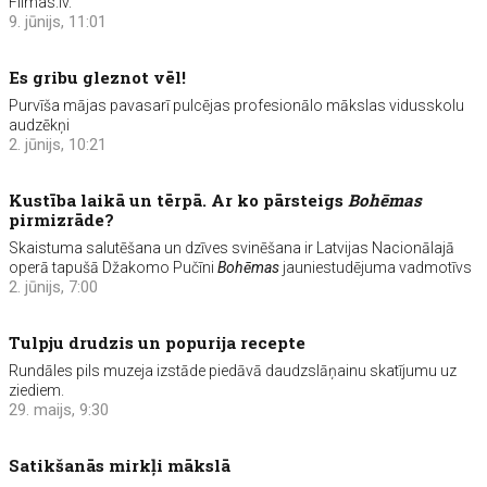
Filmas.lv.
9. jūnijs, 11:01
Es gribu gleznot vēl!
Purvīša mājas pavasarī pulcējas profesionālo mākslas vidusskolu
audzēkņi
2. jūnijs, 10:21
Kustība laikā un tērpā. Ar ko pārsteigs
Bohēmas
pirmizrāde?
Skaistuma salutēšana un dzīves svinēšana ir Latvijas Nacionālajā
operā tapušā Džakomo Pučīni
Bohēmas
jauniestudējuma vadmotīvs
2. jūnijs, 7:00
Tulpju drudzis un popurija recepte
Rundāles pils muzeja izstāde piedāvā daudzslāņainu skatījumu uz
ziediem.
29. maijs, 9:30
Satikšanās mirkļi mākslā