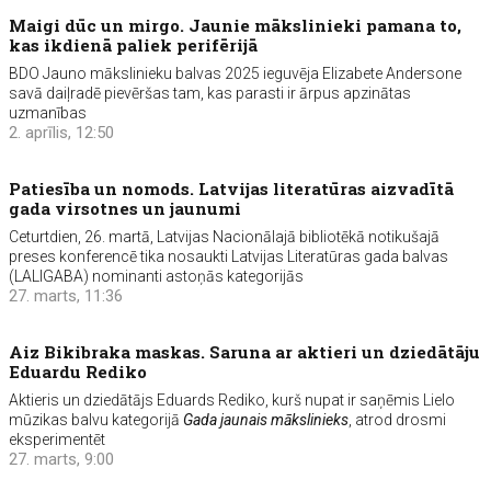
Maigi dūc un mirgo. Jaunie mākslinieki pamana to,
kas ikdienā paliek perifērijā
BDO Jauno mākslinieku balvas 2025 ieguvēja Elizabete Andersone
savā daiļradē pievēršas tam, kas parasti ir ārpus apzinātas
uzmanības
2. aprīlis, 12:50
Patiesība un nomods. Latvijas literatūras aizvadītā
gada virsotnes un jaunumi
Ceturtdien, 26. martā, Latvijas Nacionālajā bibliotēkā notikušajā
preses konferencē tika nosaukti Latvijas Literatūras gada balvas
(LALIGABA) nominanti astoņās kategorijās
27. marts, 11:36
Aiz Bikibraka maskas. Saruna ar aktieri un dziedātāju
Eduardu Rediko
Aktieris un dziedātājs Eduards Rediko, kurš nupat ir saņēmis Lielo
mūzikas balvu kategorijā
Gada jaunais mākslinieks
, atrod drosmi
eksperimentēt
27. marts, 9:00