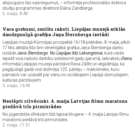
atspoguļos tās sasniegumus, – informēja profesionālās doktora
studiju programmas direktore Diāna Zandberga
6. maijs, 8:48
Vara grebumi, smilšu raksti. Liepājas muzejā atklās
daudzpusīgā grafiķa Jaņa Šternberga izstādi
Liepājas muzejā Kūrmājas prospektā 16/18 piektdien, 8. maijā, plkst.
17 tiks atklāta līdz šim vērienīgākā grafiķa Jaņa Šternberga darbu
izstāde
Janis Šternbergs. No Liepājas līdz Leksingtonai
, kurā varēs
iepazīt viņa radošo darbību sešdesmit gadu garumā, laikrakstu
Diena
informēja Liepājas muzeja pārstāve Rasa Zālīte un atgādināja, ka
pagājušajā gadā viņš atzīmēja 125. jubileju – mākslinieks, kuru
pamatoti var uzskatīt par vienu no izcilākajiem Liepājā dzimušajiem
kultūras pārstāvjiem
5. maijs, 14:49
Neslēpti cilvēciski. 4. maija Latvijas filmu maratons
piedāvā trīs pirmizrādes
No jūgendstila sfinksām līdz lapsai blogerei – 4. maija Latvijas filmu
maratons piedāvā trīs pirmizrādes
2. maijs, 11:31