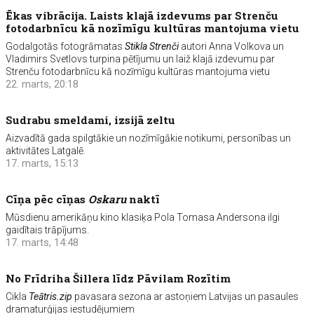
Ēkas vibrācija. Laists klajā izdevums par Strenču
fotodarbnīcu kā nozīmīgu kultūras mantojuma vietu
Godalgotās fotogrāmatas
Stikla Strenči
autori Anna Volkova un
Vladimirs Svetlovs turpina pētījumu un laiž klajā izdevumu par
Strenču fotodarbnīcu kā nozīmīgu kultūras mantojuma vietu
22. marts, 20:18
Sudrabu smeldami, izsijā zeltu
Aizvadītā gada spilgtākie un nozīmīgākie notikumi, personības un
aktivitātes Latgalē.
17. marts, 15:13
Cīņa pēc cīņas
Oskaru
naktī
Mūsdienu amerikāņu kino klasiķa Pola Tomasa Andersona ilgi
gaidītais trāpījums.
17. marts, 14:48
No Frīdriha Šillera līdz Pāvilam Rozītim
Cikla
Teātris.zip
pavasara sezona ar astoņiem Latvijas un pasaules
dramaturģijas iestudējumiem