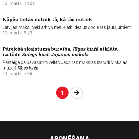
13. marts, 13:09
Kāpēc lietas notiek tā, kā tās notiek
Latvijas mākslinieki arhīvā meklē atbildes uz šodienas jautājumiem.
12. marts, 9:23
Pārejošā skaistuma burvība.
Rīgas biržā
atklāta
izstāde
Sniegs kūst. Japānas māksla
Pastaiga pa pavasarim veltīto Japānas mākslas izstādi Mākslas
muzejā
Rīgas birža
11. marts, 7:38
Nākošā
1
ABONĒŠANA