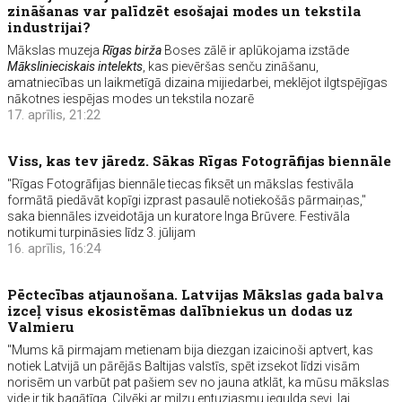
zināšanas var palīdzēt esošajai modes un tekstila
industrijai?
Mākslas muzeja
Rīgas birža
Boses zālē ir aplūkojama izstāde
Mākslinieciskais intelekts
, kas pievēršas senču zināšanu,
amatniecības un laikmetīgā dizaina mijiedarbei, meklējot ilgtspējīgas
nākotnes iespējas modes un tekstila nozarē
17. aprīlis, 21:22
Viss, kas tev jāredz. Sākas Rīgas Fotogrāfijas biennāle
"Rīgas Fotogrāfijas biennāle tiecas fiksēt un mākslas festivāla
formātā piedāvāt kopīgi izprast pasaulē notiekošās pārmaiņas,"
saka biennāles izveidotāja un kuratore Inga Brūvere. Festivāla
notikumi turpināsies līdz 3. jūlijam
16. aprīlis, 16:24
Pēctecības atjaunošana. Latvijas Mākslas gada balva
izceļ visus ekosistēmas dalībniekus un dodas uz
Valmieru
"Mums kā pirmajam metienam bija diezgan izaicinoši aptvert, kas
notiek Latvijā un pārējās Baltijas valstīs, spēt izsekot līdzi visām
norisēm un varbūt pat pašiem sev no jauna atklāt, ka mūsu mākslas
vide ir tik bagātīga. Cilvēki ar milzu entuziasmu iegulda sevi, lai