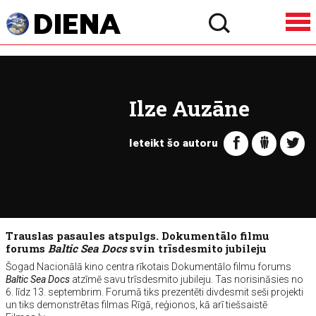
Ilze Auzāne
Ieteikt šo autoru
Trauslas pasaules atspulgs. Dokumentālo filmu
forums
Baltic Sea Docs
svin trīsdesmito jubileju
Šogad Nacionālā kino centra rīkotais Dokumentālo filmu forums
Baltic Sea Docs
atzīmē savu trīsdesmito jubileju. Tas norisināsies no
6. līdz 13. septembrim. Forumā tiks prezentēti divdesmit seši projekti
un tiks demonstrētas filmas Rīgā, reģionos, kā arī tiešsaistē